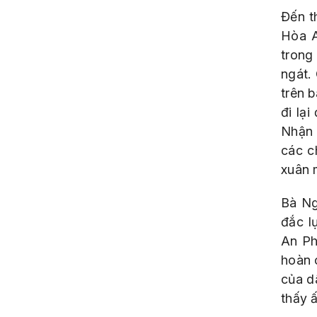
Đến t
Hòa A
trong
ngát.
trên 
đi lạ
Nhận 
các c
xuân 
Bà Ng
đắc l
An Ph
hoàn 
của d
thấy 