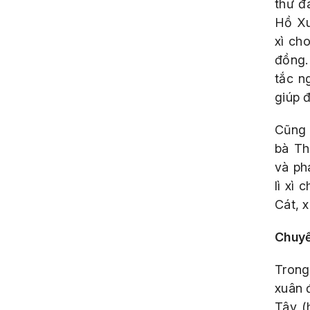
thư đ
Hồ Xu
xì ch
đồng.
tắc n
giúp đ
Cũng 
bà Th
và ph
lì xì
Cát, 
Chuyế
Trong
xuân 
Tây (