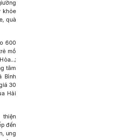
giường
y khỏe
e, quà
ao 600
trẻ mồ
òa...;
ng tâm
ã Bình
 giá 30
ùa Hải
 thiện
ếp đến
n, ung