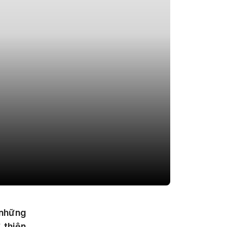
 những
 thiện