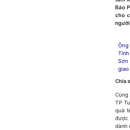
Báo P
cho c
người
Ông 
Tỉnh
Sơn 
giao
Chia 
Cùng 
TP Tu
quà t
được 
dành 