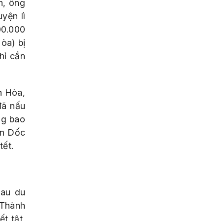
n, ông
yện lì
00.000
òa) bị
hỉ cần
n Hòa,
đã nấu
ng bao
ôn Dốc
tết.
hau du
 Thành
t tật,