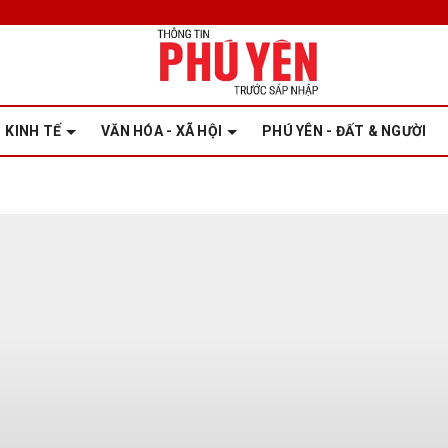
KINH TẾ
VĂN HÓA - XÃ HỘI
PHÚ YÊN - ĐẤT & NGƯỜI