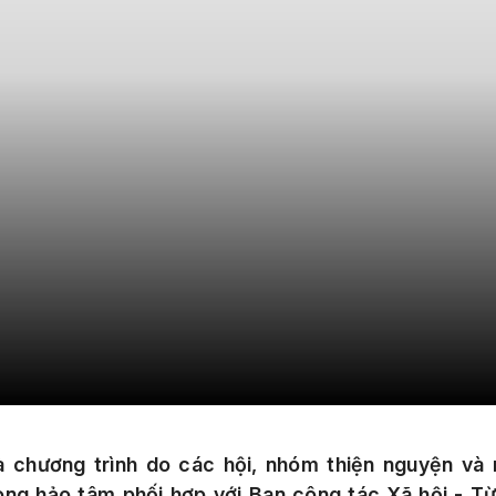
à chương trình do các hội, nhóm thiện nguyện và
òng hảo tâm phối hợp với Ban công tác Xã hội - Từ