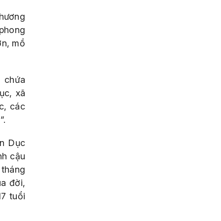
thương
 phong
ơn, mồ
o chứa
ục, xã
c, các
”.
ân Dục
nh cậu
 tháng
a đời,
7 tuổi