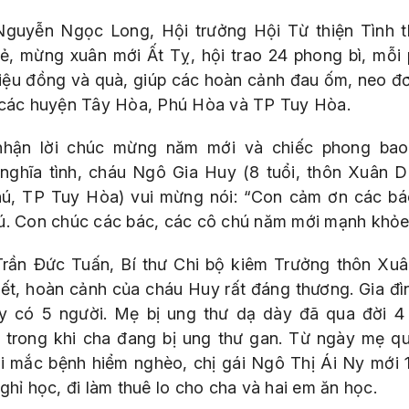
guyễn Ngọc Long, Hội trưởng Hội Từ thiện Tình 
sẻ, mừng xuân mới Ất Tỵ, hội trao 24 phong bì, mỗi
triệu đồng và quà, giúp các hoàn cảnh đau ốm, neo đ
 các huyện Tây Hòa, Phú Hòa và TP Tuy Hòa.
hận lời chúc mừng năm mới và chiếc phong ba
nghĩa tình, cháu Ngô Gia Huy (8 tuổi, thôn Xuân D
ú, TP Tuy Hòa) vui mừng nói: “Con cảm ơn các bá
ú. Con chúc các bác, các cô chú năm mới mạnh khỏe
rần Đức Tuấn, Bí thư Chi bộ kiêm Trưởng thôn Xu
iết, hoàn cảnh của cháu Huy rất đáng thương. Gia đì
y có 5 người. Mẹ bị ung thư dạ dày đã qua đời 4
, trong khi cha đang bị ung thư gan. Từ ngày mẹ qu
ại mắc bệnh hiểm nghèo, chị gái Ngô Thị Ái Ny mới 1
ghỉ học, đi làm thuê lo cho cha và hai em ăn học.