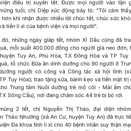
viện điều trị xuyên tết. Được mọi người vào tận 
mừng tuổi, chị Diệp xúc động bày tỏ: “Tôi cảm thấ
 hơn khi nhận được nhiều lời chúc tết, chúc sức khỏ
à tiền lì xì của bệnh viện và mọi người”.
 đó, những ngày giáp tết, nhóm Xì Dầu cũng đã tr
quà, mỗi suất 400.000 đồng cho người già neo đơn, 
 huyện Tuy An, Phú Hòa, TX Đông Hòa và TP Tuy H
quà, tổ chức Bữa ăn dinh dưỡng cho 90 người ở Tru
dưỡng người có công và Công tác xã hội tỉnh (x
TP Tuy Hòa); trao tặng sữa, bánh kẹo và tiền mặt trị
 cho Trung tâm Nuôi dưỡng trẻ mồ côi - Mái ấm ch
TX Sông Cầu), nơi đang chăm sóc 44 trẻ bị bỏ rơi.
mùng 2 tết, chị Nguyễn Thị Thảo, đại diện nhóm
n Thảo Nhường (xã An Cư, huyện Tuy An) đã trực ti
viện Đa khoa tỉnh lì xì cho 40 bệnh nhân suy thận mạ