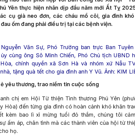
hú Yên thực hiện nhân dịp đầu năm mới Ất Tỵ 202
ác cụ già neo đơn, các cháu mồ côi, gia đình khó
 đau ốm đang phải điều trị tại các bệnh viện.
Nguyễn Văn Sự, Phó Trưởng ban trực Ban Tuyên
 ủy cùng ông Sô Minh Chiến, Phó Chủ tịch UBND 
Hòa, chính quyền xã Sơn Hà và nhóm xứ Nẫu T
 nhà, tặng quà tết cho gia đình anh Y Vũ. Ảnh: KIM L
sẻ yêu thương, trao niềm tin cuộc sống
anh chị em Hội Từ thiện Tình thương Phú Yên (phư
y Hòa) đến từng gia đình có hoàn cảnh khó khăn tra
ết kèm bao lì xì mừng tuổi đỏ thắm, chúng tôi cả
sự ấm áp, chân tình mà các thành viên của hội từ thi
cho họ.