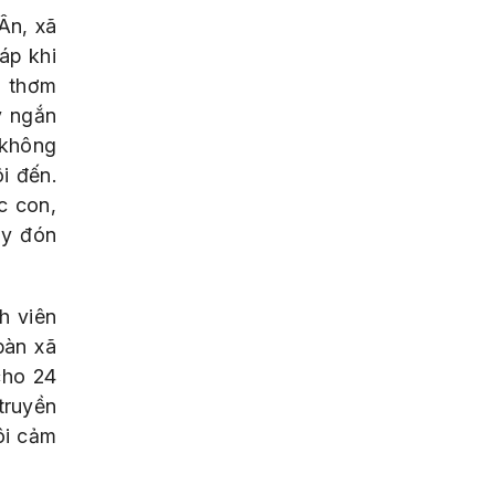
Ân, xã
áp khi
g thơm
y ngắn
 không
i đến.
c con,
ày đón
h viên
bàn xã
cho 24
truyền
ôi cảm