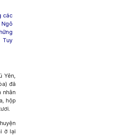
g các
u Ngô
những
P Tuy
ú Yên,
òa) đã
h nhân
a, hộp
ươi.
 huyện
 ở lại