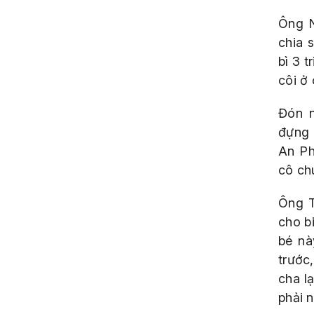
Ông N
chia 
bì 3 
côi ở
Đón n
đựng 
An Ph
cô ch
Ông T
cho b
bé nà
trước
cha l
phải n