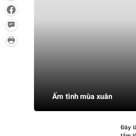
Ấm tình mùa xuân
Đây l
tấm l