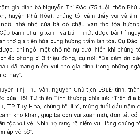
hăm gia đình bà Nguyễn Thị Đào (75 tuổi, thôn Phú 
n, huyện Phú Hòa), chúng tôi cảm thấy vui và ấm 
 ngôi nhà nhỏ của bà có chậu vạn thọ tỏa hươn
 Cặp bánh chưng xanh và bánh mứt được bài trí nga
bàn thờ gia tiên hòa cùng hương trầm lan tỏa. Cụ Đào
i được, chỉ ngồi một chỗ nở nụ cười hiền khi chúng tô
chiếc phong bì 3 triệu đồng, cụ nói: “Bà cảm ơn cá
háu đã mang niềm vui cho gia đình trong những ng
mới này”.
uyễn Thị Thu Vân, nguyên Chủ tịch LĐLĐ tỉnh, thàn
ực của Hội Từ thiện Tình thương chia sẻ: “Trên địa 
ú, TP Tuy Hòa, chúng tôi lì xì, mừng tuổi đầu năm 
cảnh khó khăn, giúp bà con vui xuân mới, đón tết cổ 
ân tộc vui vẻ. Nhìn họ rạng rỡ niềm vui, lòng chúng t
ấm áp vô bờ”.