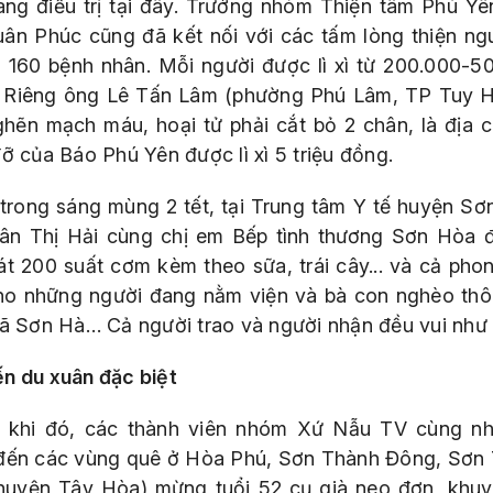
ang điều trị tại đây. Trưởng nhóm Thiện tâm Phú Yê
ân Phúc cũng đã kết nối với các tấm lòng thiện ngu
o 160 bệnh nhân. Mỗi người được lì xì từ 200.000-5
 Riêng ông Lê Tấn Lâm (phường Phú Lâm, TP Tuy H
ghẽn mạch máu, hoại tử phải cắt bỏ 2 chân, là địa c
ỡ của Báo Phú Yên được lì xì 5 triệu đồng.
trong sáng mùng 2 tết, tại Trung tâm Y tế huyện Sơ
ân Thị Hải cùng chị em Bếp tình thương Sơn Hòa 
át 200 suất cơm kèm theo sữa, trái cây... và cả pho
 cho những người đang nằm viện và bà con nghèo th
xã Sơn Hà… Cả người trao và người nhận đều vui như 
n du xuân đặc biệt
 khi đó, các thành viên nhóm Xứ Nẫu TV cùng n
đến các vùng quê ở Hòa Phú, Sơn Thành Đông, Sơn
huyện Tây Hòa) mừng tuổi 52 cụ già neo đơn, khuyế