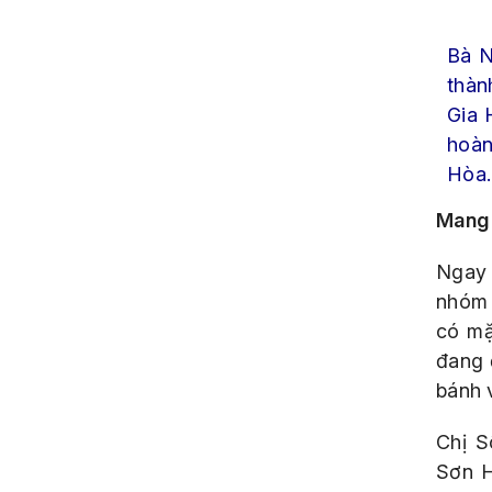
Bà N
thàn
Gia 
hoàn
Hòa.
Mang 
Ngay 
nhóm 
có mặ
đang 
bánh 
Chị S
Sơn H