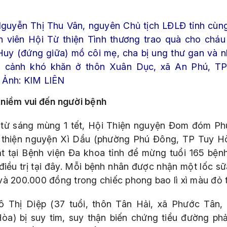
guyễn Thị Thu Vân, nguyên Chủ tịch LĐLĐ tỉnh cùn
h viên Hội Từ thiện Tình thương trao quà cho chá
Huy (đứng giữa) mồ côi mẹ, cha bị ung thư gan và 
 cảnh khó khăn ở thôn Xuân Dục, xã An Phú, T
 Ảnh: KIM LIÊN
niềm vui đến người bệnh
từ sáng mùng 1 tết, Hội Thiện nguyện Đom đóm Ph
thiện nguyện Xì Dầu (phường Phú Đông, TP Tuy H
t tại Bệnh viện Đa khoa tỉnh để mừng tuổi 165 bện
điều trị tại đây. Mỗi bệnh nhân được nhận một lốc sữ
và 200.000 đồng trong chiếc phong bao lì xì màu đỏ t
ô Thị Diệp (37 tuổi, thôn Tân Hải, xã Phước Tân,
òa) bị suy tim, suy thận biến chứng tiểu đường phải