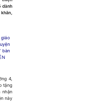
5 dành
 khăn,
 giáo
huyện
V bàn
IÊN
ờng 4,
o tặng
m nhận
ện này