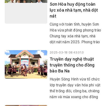
Sơn Hòa huy động toàn
truyền thống. Phần thi mới mẻ
lực xóa nhà tạm, nhà dột
này đã tạo không khí tranh tài
nát
sôi nổi, hào hứng; đồng thời
tạo cơ hội cho các nghệ nhân
​​​​​​​Cùng với toàn tỉnh, huyện Sơn
giao lưu, học hỏi và thể hiện
Hòa vừa phát động phong trào
được niềm đam mê đối với
Chung tay xóa nhà tạm, nhà
nghệ thuật dệt thổ cẩm.
dột nát năm 2025. Phong trào
nhằm kêu gọi tất cả các cơ
2025-03-18 08:43:01.0
quan, tổ chức, cá nhân, người
Truyền dạy nghệ thuật
dân trong và ngoài huyện góp
truyền thống cho đồng
công, góp sức xóa nhà tạm
bào Ba Na
cho hộ nghèo, cận nghèo, gia
đình chính sách trên địa bàn
Huyện Sông Hinh vừa tổ chức
huyện.
lớp truyền dạy văn hóa phi vật
thể trống đôi, cồng ba, chiêng
năm và múa xoang cho đồng
bào Ba Na tại 3 xã Sông Hinh,