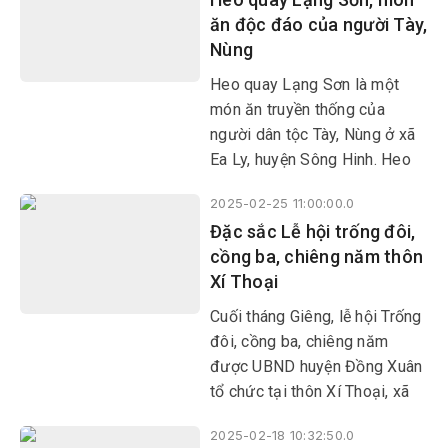
quốc gia phát triển KT-XH
ăn độc đáo của người Tày,
vùng đồng bào DTTS triển
Nùng
khai, Phú Mỡ được ưu tiên
nhiều công trình, dự án đầu tư
Heo quay Lạng Sơn là một
cơ sở hạ tầng, đa dạng hóa
món ăn truyền thống của
sinh kế, nhờ vậy diện mạo của
người dân tộc Tày, Nùng ở xã
xã đổi thay từng ngày, đời
Ea Ly, huyện Sông Hinh. Heo
sống người dân được nâng
quay Lạng Sơn có sự khác
cao đáng kể.
2025-02-25 11:00:00.0
biệt nhờ ướp lá mắc mật, một
Đặc sắc Lễ hội trống đôi,
loại lá có mùi thơm đặc trưng
cồng ba, chiêng năm thôn
của vùng núi phía Bắc. Món ăn
Xí Thoại
này thường xuất hiện trong
các ngày lễ hội, ngày tết của
Cuối tháng Giêng, lễ hội Trống
người dân tộc Tày, Nùng.
đôi, cồng ba, chiêng năm
được UBND huyện Đồng Xuân
tổ chức tại thôn Xí Thoại, xã
Xuân Lãnh nhận được sự quan
2025-02-18 10:32:50.0
tâm của rất nhiều người dân