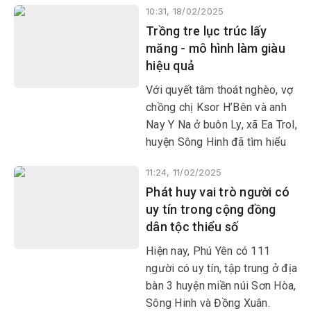
10:31, 18/02/2025
Đồng Xuân. Dù trong thời
Trồng tre lục trúc lấy
chiến hay thời bình, La O Đoàn
măng - mô hình làm giàu
luôn sống hết mình cho Đảng,
hiệu quả
cho cách mạng.
Với quyết tâm thoát nghèo, vợ
chồng chị Ksor H’Bên và anh
Nay Y Na ở buôn Ly, xã Ea Trol,
huyện Sông Hinh đã tìm hiểu
và bén duyên với cây tre lục
11:24, 11/02/2025
trúc. Mô hình này không chỉ
Phát huy vai trò người có
giúp gia đình anh chị thoát
uy tín trong cộng đồng
nghèo mà còn có thu nhập ổn
dân tộc thiểu số
định.
Hiện nay, Phú Yên có 111
người có uy tín, tập trung ở địa
bàn 3 huyện miền núi Sơn Hòa,
Sông Hinh và Đồng Xuân.