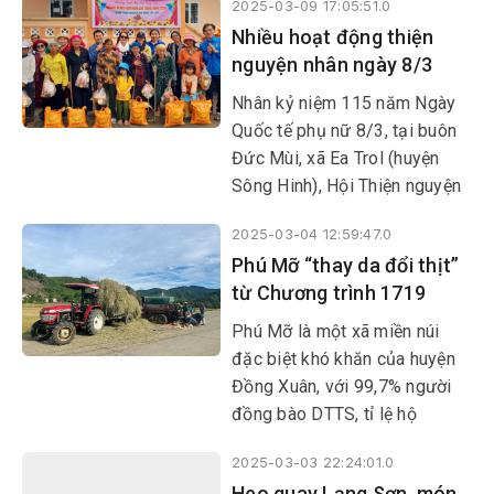
2025-03-09 17:05:51.0
Sơn Giang và Đức Bình Đông.
Nhiều hoạt động thiện
Hoạt động này nhằm thực hiện
nguyện nhân ngày 8/3
Dự án bảo tồn, phát huy giá trị
văn hóa truyền thống tốt đẹp
Nhân kỷ niệm 115 năm Ngày
của các DTTS gắn với phát
Quốc tế phụ nữ 8/3, tại buôn
triển du lịch, thuộc Chương
Đức Mùi, xã Ea Trol (huyện
trình mục tiêu quốc gia phát
Sông Hinh), Hội Thiện nguyện
triển KT-XH vùng đồng bào
Đom đóm Phú Yên cùng nhóm
DTTS và miền núi giai đoạn
2025-03-04 12:59:47.0
thiện nguyện Nối vòng tay lớn
2021-2030.
Phú Mỡ “thay da đổi thịt”
(TP Cam Ranh, tỉnh Khánh
từ Chương trình 1719
Hòa) phối hợp với địa phương
tổ chức chương trình “Kết nối
Phú Mỡ là một xã miền núi
tặng quà-Những bông hoa
đặc biệt khó khăn của huyện
nghị lực sống năm 2025”
Đồng Xuân, với 99,7% người
đồng bào DTTS, tỉ lệ hộ
nghèo, cận nghèo trên 81%.
2025-03-03 22:24:01.0
Từ khi Chương trình mục tiêu
Heo quay Lạng Sơn, món