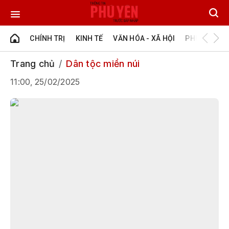
CHÍNH TRỊ
KINH TẾ
VĂN HÓA - XÃ HỘI
PHÚ YÊN - Đ
Trang chủ
Dân tộc miền núi
11:00, 25/02/2025