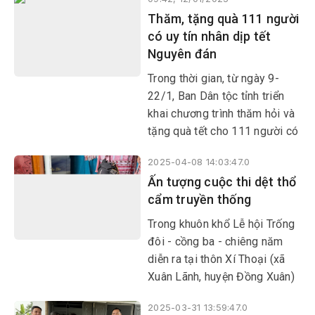
chu đáo, bảo đảm không có
Thăm, tặng quà 111 người
gia đình nào thiếu đói trong
có uy tín nhân dịp tết
dịp tết.
Nguyên đán
Trong thời gian, từ ngày 9-
22/1, Ban Dân tộc tỉnh triển
khai chương trình thăm hỏi và
tặng quà tết cho 111 người có
uy tín, tiêu biểu trong vùng
2025-04-08 14:03:47.0
đồng bào DTTS tại các huyện
Ấn tượng cuộc thi dệt thổ
Sơn Hòa, Sông Hinh, Đồng
cẩm truyền thống
Xuân, Tây Hòa và Phú Hòa.
Trong khuôn khổ Lễ hội Trống
đôi - cồng ba - chiêng năm
diễn ra tại thôn Xí Thoại (xã
Xuân Lãnh, huyện Đồng Xuân)
năm 2025, lần đầu tiên xuất
2025-03-31 13:59:47.0
hiện nội dung thi dệt thổ cẩm