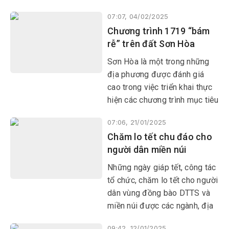
Những năm qua, người có uy
07:07, 04/02/2025
tín luôn là chỗ dựa của buôn
Chương trình 1719 “bám
làng; đồng thời là cánh tay nối
rễ” trên đất Sơn Hòa
dài kết nối cộng đồng các
DTTS với chính quyền địa
Sơn Hòa là một trong những
phương.
địa phương được đánh giá
cao trong việc triển khai thực
hiện các chương trình mục tiêu
quốc gia, đặc biệt là Chương
07:06, 21/01/2025
trình mục tiêu quốc gia phát
Chăm lo tết chu đáo cho
triển KT-XH vùng đồng bào
người dân miền núi
DTTS và miền núi.
Những ngày giáp tết, công tác
tổ chức, chăm lo tết cho người
dân vùng đồng bào DTTS và
miền núi được các ngành, địa
phương quan tâm và chuẩn bị
09:42, 12/01/2025