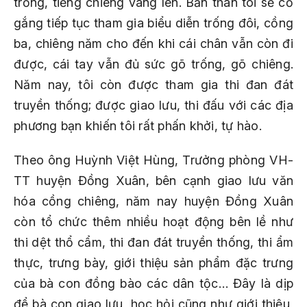
trống, tiếng chiêng vang lên. Bản thân tôi sẽ cố
gắng tiếp tục tham gia biểu diễn trống đôi, cồng
ba, chiêng năm cho đến khi cái chân vẫn còn đi
được, cái tay vẫn đủ sức gõ trống, gõ chiêng.
Năm nay, tôi còn được tham gia thi đan đát
truyền thống; được giao lưu, thi đấu với các địa
phương bạn khiến tôi rất phấn khởi, tự hào.
Theo ông Huỳnh Việt Hùng, Trưởng phòng VH-
TT huyện Đồng Xuân, bên cạnh giao lưu văn
hóa cồng chiêng, năm nay huyện Đồng Xuân
còn tổ chức thêm nhiều hoạt động bên lề như
thi dệt thổ cẩm, thi đan đát truyền thống, thi ẩm
thực, trưng bày, giới thiệu sản phẩm đặc trưng
của bà con đồng bào các dân tộc… Đây là dịp
để bà con giao lưu, học hỏi cũng như giới thiệu,