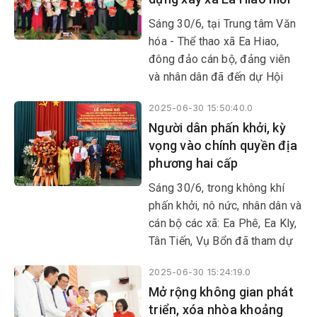
cấp tỉnh, cấp xã, kết thúc hoạt
động đơn vị hành chính cấp
Sáng 30/6, tại Trung tâm Văn
huyện, thành lập tổ chức đảng,
hóa - Thể thao xã Ea Hiao,
chỉ định cấp ủy, HĐND, UBND,
đông đảo cán bộ, đảng viên
Ủy ban MTTQ Việt Nam tỉnh,
và nhân dân đã đến dự Hội
xã, phường.
nghị trực tuyến công bố Nghị
2025-06-30 15:50:40.0
quyết, Quyết định của Trung
Người dân phấn khởi, kỳ
ương và tỉnh Đắk Lắk về việc
vọng vào chính quyền địa
sáp nhập đơn vị hành chính,
phương hai cấp
thành lập tổ chức đảng, chỉ
định cấp ủy, HĐND, UBND, Ủy
Sáng 30/6, trong không khí
ban MTTQ Việt Nam cấp tỉnh
phấn khởi, nô nức, nhân dân và
và cấp xã, phường; đồng thời
cán bộ các xã: Ea Phê, Ea Kly,
trao các quyết định về công
Tân Tiến, Vụ Bổn đã tham dự
tác cán bộ tại địa bàn xã Ea
Lễ công bố nghị quyết, quyết
Hiao.
2025-06-30 15:24:19.0
định của Trung ương và địa
Mở rộng không gian phát
phương về sáp nhập đơn vị
triển, xóa nhòa khoảng
hành chính cấp tỉnh, cấp xã,