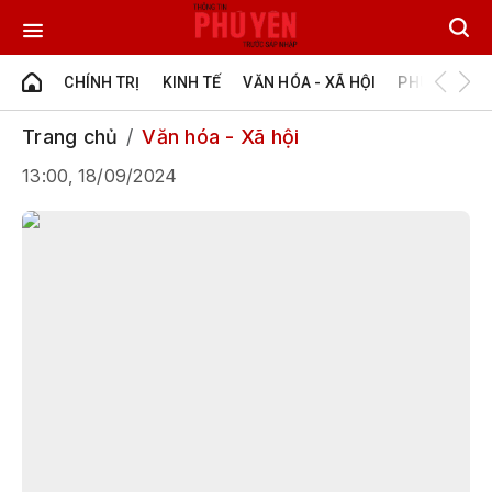
CHÍNH TRỊ
KINH TẾ
VĂN HÓA - XÃ HỘI
PHÚ YÊN - Đ
Trang chủ
Văn hóa - Xã hội
13:00, 18/09/2024