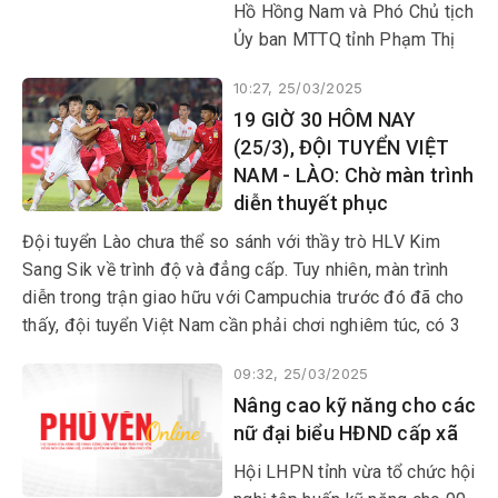
Hồ Hồng Nam và Phó Chủ tịch
Ủy ban MTTQ tỉnh Phạm Thị
Ngọc Tuyết đã đến thăm hỏi,
10:27, 25/03/2025
tặng quà các Mẹ Việt Nam anh
19 GIỜ 30 HÔM NAY
hùng, cán bộ tiền khởi nghĩa
(25/3), ĐỘI TUYỂN VIỆT
trên địa bàn các huyện Tuy An,
NAM - LÀO: Chờ màn trình
Đồng Xuân, Sơn Hòa và TP
diễn thuyết phục
Tuy Hòa nhân kỷ niệm 50 năm
Ngày Giải phóng Phú Yên
Đội tuyển Lào chưa thể so sánh với thầy trò HLV Kim
(1/4/1975-1/4/2025) và 50
Sang Sik về trình độ và đẳng cấp. Tuy nhiên, màn trình
năm giải phóng miền Nam,
diễn trong trận giao hữu với Campuchia trước đó đã cho
thống nhất đất nước
thấy, đội tuyển Việt Nam cần phải chơi nghiêm túc, có 3
(30/4/1975-30/4/2025).
điểm để thuyết phục người hâm mộ.
09:32, 25/03/2025
Nâng cao kỹ năng cho các
nữ đại biểu HĐND cấp xã
Hội LHPN tỉnh vừa tổ chức hội