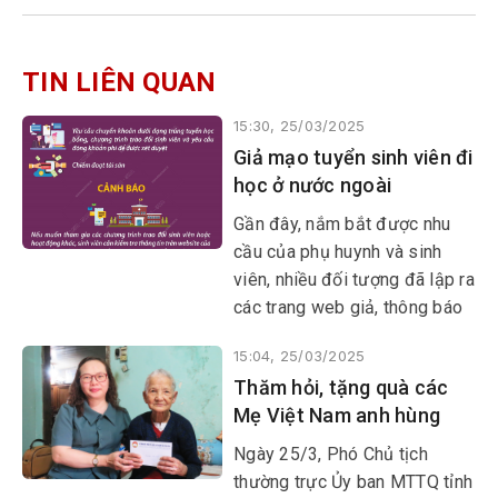
TIN LIÊN QUAN
15:30, 25/03/2025
Giả mạo tuyển sinh viên đi
học ở nước ngoài
Gần đây, nắm bắt được nhu
cầu của phụ huynh và sinh
viên, nhiều đối tượng đã lập ra
các trang web giả, thông báo
giả để tuyển sinh du học nhằm
15:04, 25/03/2025
lừa đảo chiếm đoạt tài sản.
Thăm hỏi, tặng quà các
Mẹ Việt Nam anh hùng
Ngày 25/3, Phó Chủ tịch
thường trực Ủy ban MTTQ tỉnh