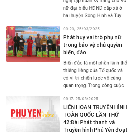
nghị tập huấn kỹ năng cho 90
nữ đại biểu HĐND cấp xã ở
hai huyện Sông Hinh và Tuy
An.
09:29, 25/03/2025
Phát huy vai trò phụ nữ
trong bảo vệ chủ quyền
biển, đảo
Biển đảo là một phần lãnh thổ
thiêng liêng của Tổ quốc và
có vị trí chiến lược vô cùng
quan trọng. Trong công cuộc
bảo vệ chủ quyền, an ninh biên
09:17, 25/03/2025
giới biển đảo, bên cạnh vai trò
LIÊN HOAN TRUYỀN HÌNH
của các LLVT, phụ nữ cũng
TOÀN QUỐC LẦN THỨ
đóng một vai trò quan trọng.
42:Đài Phát thanh và
Truyền hình Phú Yên đoạt