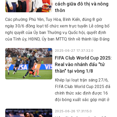
cách giữa đô thị và nông
kết thúc hoạt động đơn vị
thôn
hành chính cấp huyện, thành
lập tổ chức đảng, chỉ định cấp
Các phường Phú Yên, Tuy Hòa, Bình Kiến, đúng 8 giờ
ủy, HĐND, UBND, Ủy ban
ngày 30/6 đồng loạt tổ chức xem trực tuyến Lễ công bố
MTTQ Việt Nam tỉnh, xã,
nghị quyết của Ủy ban Thường vụ Quốc hội, quyết định
phường.
của Tỉnh ủy, HĐND, Ủy ban MTTQ tỉnh về thành lập Đảng
bộ, chỉ định nhân sự cấp ủy, lãnh đạo HĐND, UBND, Ủy
2025-06-27 17:37:32.0
ban MTTQ các phường. Sự kiện lịch sử này được cả hệ
FIFA Club World Cup 2025:
thống chính trị và các tầng lớp nhân dân đồng tình hưởng
Real vào nhánh đấu "tử
ứng.
thần" tại vòng 1/8
Khép lại loạt trận sáng 27/6,
FIFA Club World Cup 2025 đã
chính thức xác định được 16
đội bóng xuất sắc góp mặt ở
vòng knock-out.
2025-06-26 17:31:15.0