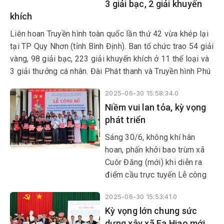
3 giải bạc, 2 giải khuyến
khích
Liên hoan Truyền hình toàn quốc lần thứ 42 vừa khép lại
tại TP Quy Nhơn (tỉnh Bình Định). Ban tổ chức trao 54 giải
vàng, 98 giải bạc, 223 giải khuyến khích ở 11 thể loại và
3 giải thưởng cá nhân. Đài Phát thanh và Truyền hình Phú
Yên có 3 tác phẩm đoạt giải bạc và 2 tác phẩm được
2025-06-30 15:58:34.0
trao giải khuyến khích.
Niềm vui lan tỏa, kỳ vọng
phát triển
Sáng 30/6, không khí hân
hoan, phấn khởi bao trùm xã
Cuôr Đăng (mới) khi diễn ra
điểm cầu trực tuyến Lễ công
bố Nghị quyết, Quyết định của
2025-06-30 15:53:41.0
Trung ương và địa phương về
Kỳ vọng lớn chung sức
sáp nhập đơn vị hành chính
dựng xây xã Ea Hiao mới