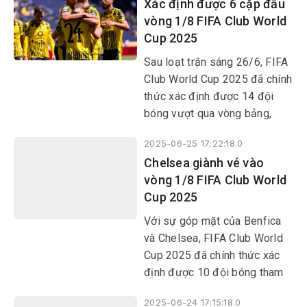
Xác định được 6 cặp đấu
vòng 1/8 FIFA Club World
Cup 2025
Sau loạt trận sáng 26/6, FIFA
Club World Cup 2025 đã chính
thức xác định được 14 đội
bóng vượt qua vòng bảng,
cũng như 6 cặp đấu tại vòng
2025-06-25 17:22:18.0
1/8. Borussia Dortmund,
Chelsea giành vé vào
Fluminense, Monterrey và
vòng 1/8 FIFA Club World
Inter Milan là những cái tên
Cup 2025
tiếp theo góp mặt ở vòng
knock-out.
Với sự góp mặt của Benfica
và Chelsea, FIFA Club World
Cup 2025 đã chính thức xác
định được 10 đội bóng tham
dự vòng knock-out.
2025-06-24 17:15:18.0