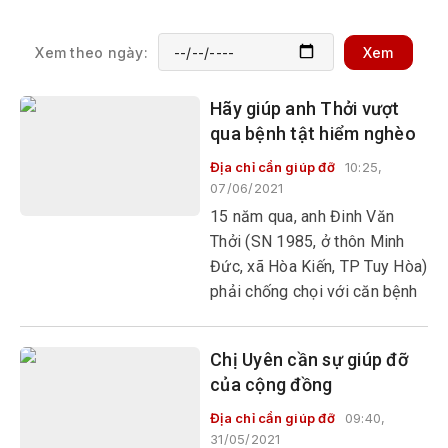
vợ chồng chị lo tiền chữa bệnh
cho con gái đang học lớp 11
là em Trần Thị Mỹ Tường (17
Xem theo ngày:
Xem
tuổi) bị ung thư xương và 2
đứa con đang tuổi ăn học.
Hãy giúp anh Thởi vượt
qua bệnh tật hiểm nghèo
Địa chỉ cần giúp đỡ
10:25,
07/06/2021
15 năm qua, anh Đinh Văn
Thởi (SN 1985, ở thôn Minh
Đức, xã Hòa Kiến, TP Tuy Hòa)
phải chống chọi với căn bệnh
suy thận mạn, xơ gan cổ
trướng nặng. Còn mẹ anh, bà
Chị Uyên cần sự giúp đỡ
Trần Thị Liễu, bị đau khớp bại
của cộng đồng
liệt ngồi một chỗ đã 2 năm
nay.
Địa chỉ cần giúp đỡ
09:40,
31/05/2021