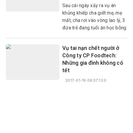
Sau cái ngày xảy ra vụ án
khủng khiếp cha giết mẹ, mẹ
mất, cha rơi vào vòng lao lý, 3
đứa trẻ đang tuổi ăn học bỗng
chốc không nơi nương tựa.
Tương lai của các em cũng mù
Vụ tai nạn chết người ở
mịt, hơn lúc nào hết, những
Công ty CP Foodtech:
đứa trẻ này cần sự chung tay
Những gia đình không có
giúp đỡ của cộng đồng, xã
tết
hội.
2017-01-19 09:07:13.0
Không khí thê lương, tang tóc bao trùm lên các gia đình
những người vợ mất chồng, cha mẹ mất con, con thơ
không còn chỗ dựa… sau khi xảy ra vụ tai nạn lao động
làm 5 người thiệt mạng mới đây tại Công ty CP Foodtech
chi nhánh Phú Yên (KCN Hòa Hiệp, huyện Đông Hòa).
Mong nhận được sự giúp