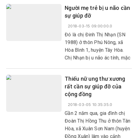
thuật do chấn thương sọ não,
Người mẹ trẻ bị u não cần
hiện sức khỏe Bảo không
sự giúp đỡ
được ổn định, thường xuyên bị
co giật mạnh, mắt mờ và yếu
2018-03-15 09:00:00.0
dần.
Đó là chị Đinh Thị Nhạn (SN
1988) ở thôn Phú Nông, xã
Hòa Bình 1, huyện Tây Hòa.
Chị Nhạn bị u não ác tính, mặc
dù đã được phẫu thuật nhưng
vẫn không khỏi và phải xạ trị
Thiếu nữ ung thư xương
rất tốn kém.
rất cần sự giúp đỡ của
cộng đồng
2018-03-05 10:35:35.0
Gần 2 năm qua, gia đình chị
Đoàn Thị Hồng Thu ở thôn Tân
Hòa, xã Xuân Sơn Nam (huyện
Đồng Xuân) lâm vào cảnh