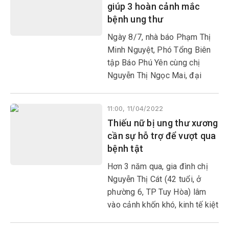
giúp 3 hoàn cảnh mắc
của các tấm lòng nhân ái gần
bệnh ung thư
xa.
Ngày 8/7, nhà báo Phạm Thị
Minh Nguyệt, Phó Tổng Biên
tập Báo Phú Yên cùng chị
Nguyễn Thị Ngọc Mai, đại
diện Công đoàn Công ty CP
Xăng dầu Dầu khí Phú Yên
11:00, 11/04/2022
(PV OIL) đã thăm hỏi, động
Thiếu nữ bị ung thư xương
viên và trao 6 triệu đồng cho 3
cần sự hỗ trợ để vượt qua
gia đình
bệnh tật
Hơn 3 năm qua, gia đình chị
Nguyễn Thị Cát (42 tuổi, ở
phường 6, TP Tuy Hòa) lâm
vào cảnh khốn khó, kinh tế kiệt
quệ, không còn nhà để ở. Bởi