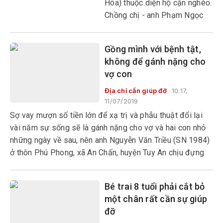
Hòa) thuộc diện hộ cận nghèo.
Chồng chị - anh Phạm Ngọc
Sơn đi giao hàng bưu điện,
còn chị là công nhân hạt điều.
Gồng mình với bệnh tật,
không để gánh nặng cho
vợ con
Địa chỉ cần giúp đỡ
10:17,
11/07/2019
Sợ vay mượn số tiền lớn để xạ trị và phẫu thuật đổi lại
vài năm sự sống sẽ là gánh nặng cho vợ và hai con nhỏ
những ngày về sau, nên anh Nguyễn Văn Triều (SN 1984)
ở thôn Phú Phong, xã An Chấn, huyện Tuy An chịu đựng
đau bệnh, nằm ở nhà chờ chết.
Bé trai 8 tuổi phải cắt bỏ
một chân rất cần sự giúp
đỡ