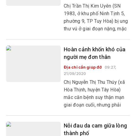
Chị Trần Thị Kim Uyên (SN
1983, ở khu phố Ninh Tịnh 5,
phường 9, TP Tuy Hòa) bị ung
thư vú ở giai đoạn nặng, mặc
dù đã được phẫu thuật nhưng
phải hóa trị lâu dài, rất tốn
Hoàn cảnh khốn khó của
kém.
người mẹ đơn thân
Địa chỉ cần giúp đỡ
09:27,
21/09/2020
Chị Nguyễn Thị Thu Thúy (xã
Hòa Thịnh, huyện Tây Hòa)
mắc căn bệnh suy thận mạn
giai đoạn cuối, nhưng phải
gánh gồng nuôi 3 con nhỏ thơ
dại.
Nỗi đau da cam giữa lòng
thành phố