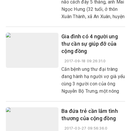
não cách đây 5 tháng, anh Mai
Ngọc Hưng (32 tuổi, ở thôn
Xuân Thành, xã An Xuân, huyện
Tuy An)đang đấu tranh với
bệnh tật trong sự khó khăn và
Gia đình có 4 người ung
thiếu thốn.
thư cần sự giúp đỡ của
cộng đồng
2017-09-18 09:26:31.0
Căn bệnh ung thư đại tràng
đang hành hạ người vợ già yếu
cùng 3 người con của ông
Nguyễn Bộ Trưng, một nông
dân nghèo ở xã miền núi An
Lĩnh, huyện Tuy An.
Ba đứa trẻ cần lắm tình
thương của cộng đồng
2017-03-27 09:56:36.0