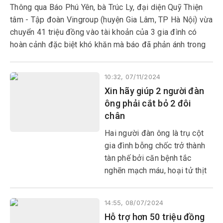
Thông qua Báo Phú Yên, bà Trúc Ly, đại diện Quỹ Thiện
tâm - Tập đoàn Vingroup (huyện Gia Lâm, TP Hà Nội) vừa
chuyển 41 triệu đồng vào tài khoản của 3 gia đình có
hoàn cảnh đặc biệt khó khăn mà báo đã phản ánh trong
mục “Địa chỉ cần giúp đỡ”.
10:32, 07/11/2024
Xin hãy giúp 2 người đàn
ông phải cắt bỏ 2 đôi
chân
Hai người đàn ông là trụ cột
gia đình bỗng chốc trở thành
tàn phế bởi căn bệnh tắc
nghẽn mạch máu, hoại tử thịt
xương phải cắt bỏ đôi chân.
Cuộc sống của 2 gia đình rơi
14:55, 08/07/2024
vào cảnh kiệt quệ, bế tắc. Họ
Hỗ trợ hơn 50 triệu đồng
rất cần sự sẻ chia, giúp đỡ