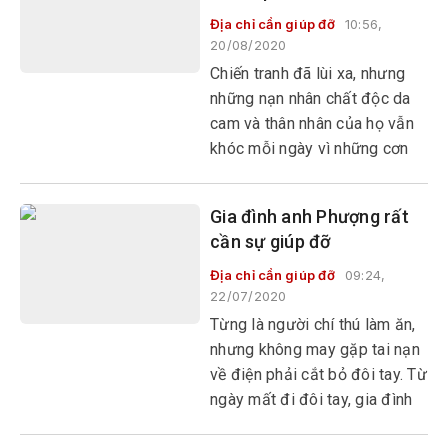
Địa chỉ cần giúp đỡ
10:56,
20/08/2020
Chiến tranh đã lùi xa, nhưng
những nạn nhân chất độc da
cam và thân nhân của họ vẫn
khóc mỗi ngày vì những cơn
đau, vì tương lai mờ mịt bởi di
chứng quái ác. Gia đình chị
Gia đình anh Phượng rất
Nguyễn Thị Khánh Ly (khu phố
cần sự giúp đỡ
Nguyễn Du, phường 7, TP Tuy
Hòa) là một trong những
Địa chỉ cần giúp đỡ
09:24,
22/07/2020
trường hợp như thế.
Từng là người chí thú làm ăn,
nhưng không may gặp tai nạn
về điện phải cắt bỏ đôi tay. Từ
ngày mất đi đôi tay, gia đình
anh Bùi Văn Phượng (xã Xuân