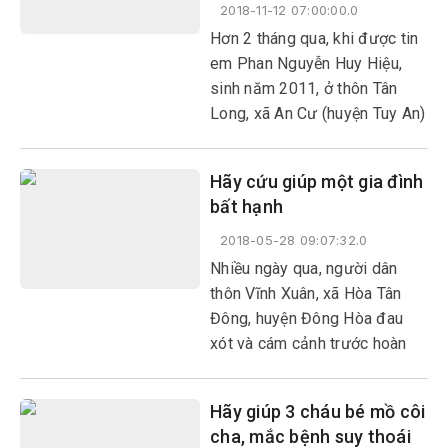
2018-11-12 07:00:00.0
Hơn 2 tháng qua, khi được tin
em Phan Nguyễn Huy Hiệu,
sinh năm 2011, ở thôn Tân
Long, xã An Cư (huyện Tuy An)
đang là học sinh lớp 2B2,
Trường tiểu học An Cư bị cắt
Hãy cứu giúp một gia đình
bỏ toàn bộ chân trái, nhà
bất hạnh
trường, thầy cô, bạn bè và
người dân nơi đây đều ái ngại
2018-05-28 09:07:32.0
cho hoàn cảnh gia đình cậu bé
Nhiều ngày qua, người dân
tội nghiệp này.
thôn Vĩnh Xuân, xã Hòa Tân
Đông, huyện Đông Hòa đau
xót và cám cảnh trước hoàn
cảnh của gia đình bà Trương
Thị Duyên (59 tuổi) khi con gái
Hãy giúp 3 cháu bé mồ côi
út của bà trên đường đi làm bị
cha, mắc bệnh suy thoái
tai nạn giao thông qua đời.