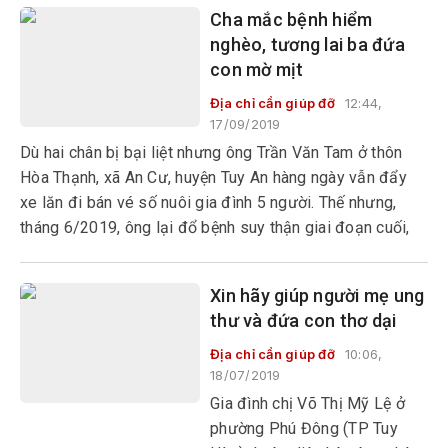
Phước, huyện Đồng Xuân) rơi
Cha mắc bệnh hiểm
vào cảnh khó khăn, túng quẫn.
nghèo, tương lai ba đứa
con mờ mịt
Địa chỉ cần giúp đỡ
12:44,
17/09/2019
Dù hai chân bị bại liệt nhưng ông Trần Văn Tam ở thôn
Hòa Thạnh, xã An Cư, huyện Tuy An hàng ngày vẫn đẩy
xe lăn đi bán vé số nuôi gia đình 5 người. Thế nhưng,
tháng 6/2019, ông lại đổ bệnh suy thận giai đoạn cuối,
đẩy cả gia đình vào cảnh khó khăn, tương lai các con mịt
mù.
Xin hãy giúp người mẹ ung
thư và đứa con thơ dại
Địa chỉ cần giúp đỡ
10:06,
18/07/2019
Gia đình chị Võ Thị Mỹ Lệ ở
phường Phú Đông (TP Tuy