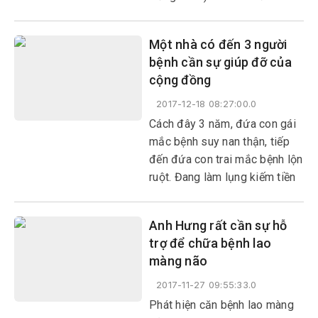
khốn khó, kinh tế kiệt quệ.
Một nhà có đến 3 người
bệnh cần sự giúp đỡ của
cộng đồng
2017-12-18 08:27:00.0
Cách đây 3 năm, đứa con gái
mắc bệnh suy nan thận, tiếp
đến đứa con trai mắc bệnh lộn
ruột. Đang làm lụng kiếm tiền
chạy chữa cho con, đùng một
cái người cha bị suy thận mãn
Anh Hưng rất cần sự hỗ
tính. Mọi việc trong gia đình
trợ để chữa bệnh lao
nhờ vào chảo chuối chiên của
màng não
người vợ ốm yếu.
2017-11-27 09:55:33.0
Phát hiện căn bệnh lao màng