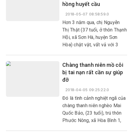
hồng huyết cầu
2018-05-07 08:58:59.0
Hơn 3 năm qua, chị Nguyễn
Thị Thật (37 tuổi, ở thôn Thạnh
Hội, xã Sơn Hà, huyện Sơn
Hòa) chật vật, vất vả với 3
đứa con mắc bệnh tan máu
bẩm sinh hay còn gọi là bệnh
Chàng thanh niên mồ côi
suy thoái hồng huyết cầu, khi
bị tai nạn rất cần sự giúp
chồng chị là anh Võ Minh
đỡ
Thông, bị tai nạn qua đời.
2018-04-05 09:25:22.0
Đó là tình cảnh nghiệt ngã của
chàng thanh niên nghèo Mai
Quốc Bảo, (23 tuổi), trú thôn
Phước Nông, xã Hòa Bình 1,
huyện Tây Hòa. Sau lần phẫu