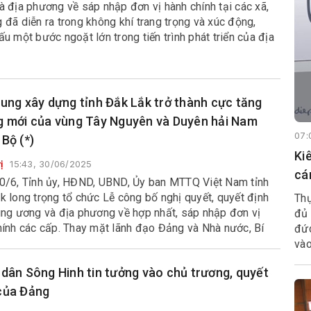
à địa phương về sáp nhập đơn vị hành chính tại các xã,
đã diễn ra trong không khí trang trọng và xúc động,
u một bước ngoặt lớn trong tiến trình phát triển của địa
.
rung xây dựng tỉnh Đắk Lắk trở thành cực tăng
g mới của vùng Tây Nguyên và Duyên hải Nam
07:
Bộ (*)
​​​
ị
15:43, 30/06/2025
cá
0/6, Tỉnh ủy, HĐND, UBND, Ủy ban MTTQ Việt Nam tỉnh
k long trọng tổ chức Lễ công bố nghị quyết, quyết định
Thự
ung ương và địa phương về hợp nhất, sáp nhập đơn vị
đủ 
hính các cấp. Thay mặt lãnh đạo Đảng và Nhà nước, Bí
đức
ung ương Đảng, Chánh Văn phòng Trung ương Đảng Lê
vào
ung đã về dự và phát biểu chỉ đạo.
bộ,
 dân Sông Hinh tin tưởng vào chủ trương, quyết
nhữ
giả
của Đảng
hội