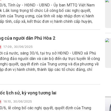
0/6, Tỉnh ủy - HĐND - UBND - Ủy ban MTTQ Việt Nam
k Lắk long trọng tổ chức Lễ công bố các nghị quyết,
ịnh của Trung ương, của tỉnh về sáp nhập đơn vị hành
ấp tỉnh, cấp xã, kết thúc đơn vị hành chính cấp huyện,
lập tổ chức Đảng, chỉ định cấp ủy, HĐND, UBND, Ủy ban
iệt Nam tỉnh, xã, phường.
ng của người dân Phú Hòa 2
ị
17:09, 30/06/2025
ới cả nước, sáng 30/6, tại trụ sở HĐND - UBND xã Phú
 đông đảo người dân và cán bộ đến dự trực tuyến lễ công
 nghị quyết, quyết định của Trung ương và địa phương về
p đơn vị hành chính, thành lập các tổ chức đảng, chỉ
ấp ủy, HĐND, UBND, Ủy ban MTTQ...
c lịch sử, kỳ vọng tương lai
ị
16:10, 30/06/2025
/6, lễ công bố các nghị quyết, quyết định của Trung