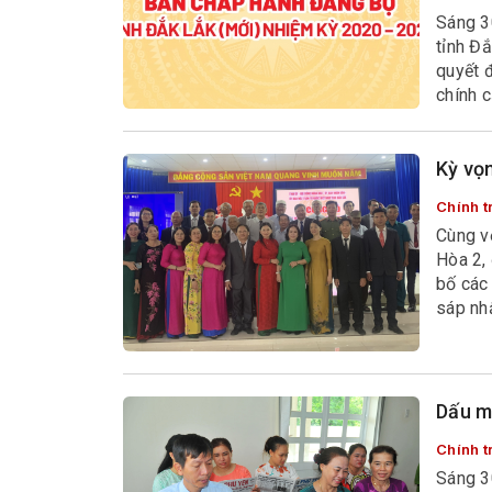
Sáng 3
tỉnh Đắ
quyết đ
chính c
thành 
MTTQ V
Kỳ vọ
Chính tr
Cùng v
Hòa 2,
bố các
sáp nhậ
định c
Dấu mố
Chính tr
Sáng 30