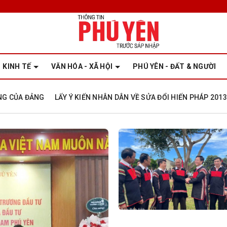
KINH TẾ
VĂN HÓA - XÃ HỘI
PHÚ YÊN - ĐẤT & NGƯỜI
ỞNG CỦA ĐẢNG
LẤY Ý KIẾN NHÂN DÂN VỀ SỬA ĐỔI HIẾN PHÁP 2013