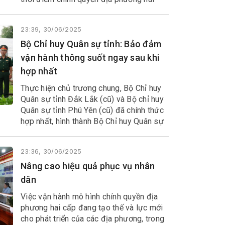
cấp của tỉnh Đắk Lắk (mới) chính thức đi
vào hoạt động, đánh dấu bước ngoặt lịch
23:39, 30/06/2025
sử trong quá trình sắp xếp, tinh gọn bộ
máy, đồng thời mở ra không gian phát
Bộ Chỉ huy Quân sự tỉnh: Bảo đảm
triển mới cho địa phương.
vận hành thông suốt ngay sau khi
hợp nhất
Thực hiện chủ trương chung, Bộ Chỉ huy
Quân sự tỉnh Đắk Lắk (cũ) và Bộ chỉ huy
Quân sự tỉnh Phú Yên (cũ) đã chính thức
hợp nhất, hình thành Bộ Chỉ huy Quân sự
tỉnh Đắk Lắk (mới).
23:36, 30/06/2025
Nâng cao hiệu quả phục vụ nhân
dân
Việc vận hành mô hình chính quyền địa
phương hai cấp đang tạo thế và lực mới
cho phát triển của các địa phương, trong