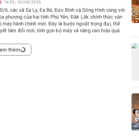
ị
14:56, 30/06/2025
0/6, các xã Ea Ly, Ea Bá, Đức Bình và Sông Hinh cùng với
địa phương của hai tỉnh Phú Yên, Đắk Lắk chính thức vận
 máy hành chính mới. Đây là bước ngoặt trọng đại, thể
yết tâm đổi mới, tinh gọn bộ máy và nâng cao hiệu quả
ng của hệ thống chính trị ở cơ sở.
 tâm xây dựng tỉnh Đắk Lắk phát triển nhanh, bền
ngày càng giàu đẹp, văn minh, bản sắc (*)
06-30 14:33:52.0
công bố nghị quyết, quyết định của Trung ương và địa
 về hợp nhất, sáp nhập đơn vị hành chính các cấp do
ắk Lắk tổ chức vào sáng 30/6/2025, Ủy viên Trung ương
í thư Tỉnh ủy Nguyễn Đình Trung đã thay mặt Tỉnh ủy -
 UBND - Ủy ban MTTQ Việt Nam tỉnh Đắk Lắk phát biểu
hiệm vụ.
núi Đồng Xuân sẵn sàng cho giai đoạn mới
06-30 14:22:43.0
thời điểm chính thức vận hành, các xã Xuân Phước, Phú