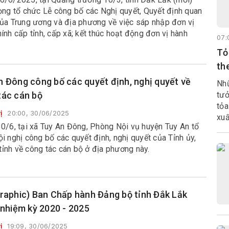
rọng tổ chức Lễ công bố các Nghị quyết, Quyết định quan
của Trung ương và địa phương về việc sáp nhập đơn vị
ính cấp tỉnh, cấp xã; kết thúc hoạt động đơn vị hành
07:
ấp huyện; đồng thời thành lập tổ chức đảng, chính quyền
Tỏ
trận Tổ quốc tại các đơn vị mới.
th
n Đông công bố các quyết định, nghị quyết về
Nhữ
tác cán bộ
tưở
tỏa
ị
20:00, 30/06/2025
xuấ
30/6, tại xã Tuy An Đông, Phòng Nội vụ huyện Tuy An tổ
học
i nghị công bố các quyết định, nghị quyết của Tỉnh ủy,
tuy
ỉnh về công tác cán bộ ở địa phương này.
graphic) Ban Chấp hành Đảng bộ tỉnh Đắk Lắk
 nhiệm kỳ 2020 - 2025
ị
19:09, 30/06/2025