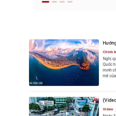
trong tình hình mới.
Hướng 
Chính tr
Nghị q
Quốc h
minh c
mẽ của
(Vide
Video
Ngày 3