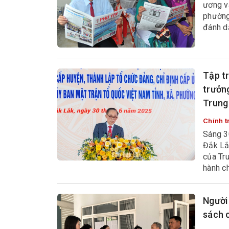
ương v
phường 
đánh dấ
phương
Tập t
trưởn
Trung 
Chính tr
Sáng 3
Đắk Lắ
của Tr
hành c
thư Tr
Hoài Tr
Người
sách 