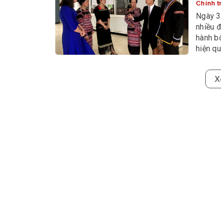
Chính tr
Ngày 3
nhiều 
hành bộ
hiện qu
hoạt độ
Quyết
vững, 
2025-
Tại Lễ 
phương
tỉnh Đ
Đảng, B
HĐND -
nhận n
Miền 
2025-
Trước 