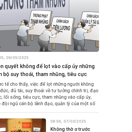
05, 09/05/2025
​​​​Kiên quyết không để lọt vào cấp ủy những
n bộ suy thoái, tham nhũng, tiêu cực
c tế cho thấy, việc để lọt những người không
đức, đủ tài, suy thoái về tư tưởng chính trị, đạo
, lối sống, tiêu cực, tham nhũng vào cấp ủy,
 đội ngũ cán bộ lãnh đạo, quản lý của một số
 ngành, địa phương và trung ương đã gây ra
ng hậu quả tai hại, hệ lụy khôn lường, làm suy
08:56, 07/03/2025
m uy tín của Đảng, tạo dư luận xấu trong xã
Không thờ ơ trước
, gây phương hại đến niềm tin của Nhân dân.