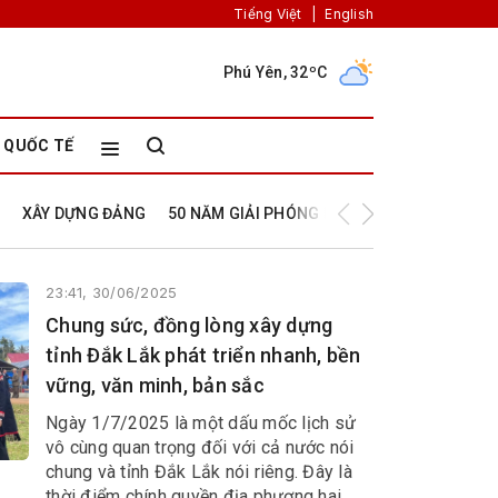
Tiếng Việt
|
English
Phú Yên, 32ºC
QUỐC TẾ
XÂY DỰNG ĐẢNG
50 NĂM GIẢI PHÓNG PHÚ YÊN
50 NĂM NG
23:41, 30/06/2025
Chung sức, đồng lòng xây dựng
tỉnh Đắk Lắk phát triển nhanh, bền
vững, văn minh, bản sắc
Ngày 1/7/2025 là một dấu mốc lịch sử
vô cùng quan trọng đối với cả nước nói
chung và tỉnh Đắk Lắk nói riêng. Đây là
thời điểm chính quyền địa phương hai