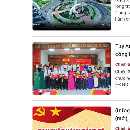
long t
trọng 
hành ch
chính c
và Mặt 
Tuy A
công 
Chính tr
Chiều 
chức hộ
HĐND t
(Info
(mới),
Chính tr