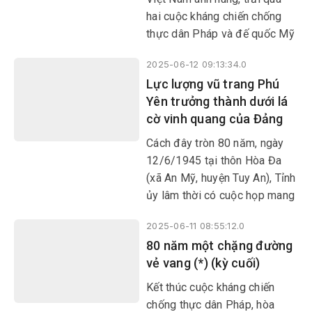
hai cuộc kháng chiến chống
thực dân Pháp và đế quốc Mỹ
xâm lược, LLVT Phú Yên
2025-06-12 09:13:34.0
không ngừng phát triển, ngày
Lực lượng vũ trang Phú
càng lớn mạnh và trưởng
Yên trưởng thành dưới lá
thành.
cờ vinh quang của Đảng
Cách đây tròn 80 năm, ngày
12/6/1945 tại thôn Hòa Đa
(xã An Mỹ, huyện Tuy An), Tỉnh
ủy lâm thời có cuộc họp mang
ý nghĩa lịch sử để chuẩn bị
2025-06-11 08:55:12.0
cho tổng khởi nghĩa giành
​​​​​​​80 năm một chặng đường
chính quyền và thống nhất tổ
vẻ vang (*) (kỳ cuối)
chức lãnh đạo LLVT tỉnh; mở
ra một trang sử hào hùng, vẻ
Kết thúc cuộc kháng chiến
vang của Nhân dân và LLVT
chống thực dân Pháp, hòa