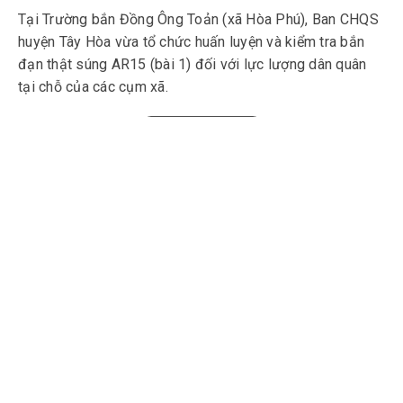
Tại Trường bắn Đồng Ông Toản (xã Hòa Phú), Ban CHQS
huyện Tây Hòa vừa tổ chức huấn luyện và kiểm tra bắn
đạn thật súng AR15 (bài 1) đối với lực lượng dân quân
tại chỗ của các cụm xã.
2025-06-06 10:37:05.0
34 hồ sơ tuyển sinh đào
tạo cán bộ ngành Quân sự
cơ sở
Ban Tuyển sinh quân sự Bộ
CHQS tỉnh cho biết vừa thông
qua báo cáo xét duyệt hồ sơ
tuyển sinh đào tạo cán bộ
ngành Quân sự cơ sở năm
2025-06-09 09:34:36.0
2025.
Chiến sĩ mới Tiểu đoàn
BB85/Trung đoàn