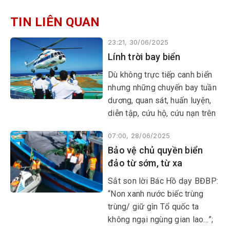
TIN LIÊN QUAN
23:21, 30/06/2025
Lính trời bay biển
Dù không trực tiếp canh biển
nhưng những chuyến bay tuần
dương, quan sát, huấn luyện,
diễn tập, cứu hộ, cứu nạn trên
biển, đảo của phi công Quân
07:00, 28/06/2025
chủng Phòng không - Không
Bảo vệ chủ quyền biển
quân đã góp phần quan trọng
đảo từ sớm, từ xa
cùng với cán bộ, chiến sĩ hải
quân bảo vệ vững chắc chủ
Sắt son lời Bác Hồ dạy BĐBP:
quyền biển đảo tiền tiêu của
“Non xanh nước biếc trùng
Tổ quốc trong mọi tình huống.
trùng/ giữ gìn Tổ quốc ta
không ngại ngùng gian lao…”;