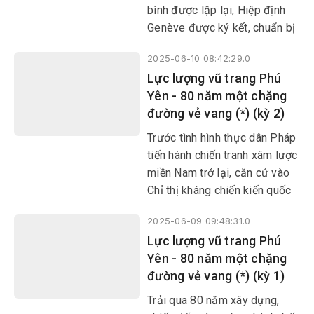
Phú Yên. Từ đó, ngày 12/6
bình được lập lại, Hiệp định
hằng năm trở thành Ngày
Genève được ký kết, chuẩn bị
truyền thống của LLVT tỉnh
tổng tuyển cử thống nhất đất
nhà.
2025-06-10 08:42:29.0
nước. Song đế quốc Mỹ với
Lực lượng vũ trang Phú
sự câu kết của thực dân Pháp
Yên - 80 năm một chặng
đã ngang nhiên phá hoại hiệp
đường vẻ vang (*) (kỳ 2)
định này, thực hiện âm mưu
biến miền Nam Việt Nam thành
Trước tình hình thực dân Pháp
thuộc địa kiểu mới, “tiền đồn
tiến hành chiến tranh xâm lược
chống cộng” ở Đông Nam
miền Nam trở lại, căn cứ vào
châu Á.
Chỉ thị kháng chiến kiến quốc
của Trung ương Đảng, Xứ ủy
2025-06-09 09:48:31.0
và UBND cách mạng lâm thời
​​​​​​​Lực lượng vũ trang Phú
Trung Bộ đã đề ra chủ trương:
Yên - 80 năm một chặng
“Tích cực đánh tiêu hao ngăn
đường vẻ vang (*) (kỳ 1)
chặn địch từng bước, bảo tồn
lực lượng ta, cố giữ cho được
Trải qua 80 năm xây dựng,
một vùng tự do để làm căn cứ