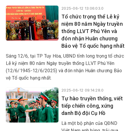
trợ và các văn ban quy định
2025-06-12 13:06:03.0
chi tiết, hướng dẫn thi hành
Tổ chức trọng thể Lễ kỷ
luật này. Đại tá Võ Duy Tuấn,
niệm 80 năm Ngày truyền
Phó Giám đốc Công an tỉnh
thống LLVT Phú Yên và
chủ trì hội nghị.
đón nhận Huân chương
Bảo vệ Tổ quốc hạng nhất
Sáng 12/6, tại TP Tuy Hòa, UBND tỉnh long trọng tổ chức
Lễ kỷ niệm 80 năm Ngày truyền thống LLVT Phú Yên
(12/6/1945-12/6/2025) và đón nhận Huân chương Bảo
vệ Tổ quốc hạng nhất.
2025-06-12 09:14:28.0
Tự hào truyền thống, viết
tiếp chiến công, xứng
danh Bộ đội Cụ Hồ
Là một bộ phận của QĐND
Việt Nam anh hùng, trải qua