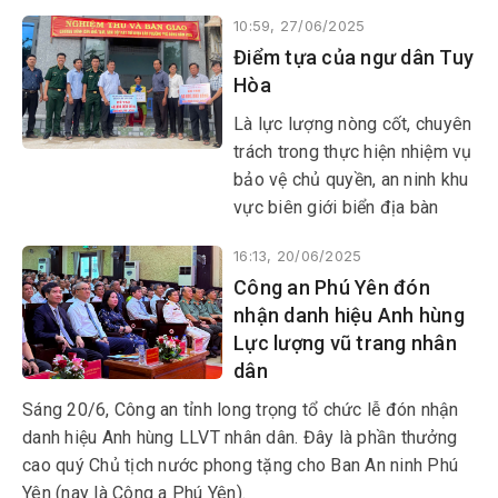
phát huy vai trò nòng cốt,
10:59, 27/06/2025
chuyên trách trong bảo vệ chủ
Điểm tựa của ngư dân Tuy
quyền lãnh thổ, an ninh biên
Hòa
giới quốc gia, thời gian qua,
Đồn Biên phòng Hòa Hiệp
​​​​​​​Là lực lượng nòng cốt, chuyên
Nam đã chủ động triển khai
trách trong thực hiện nhiệm vụ
đồng bộ các biện pháp biên
bảo vệ chủ quyền, an ninh khu
phòng, góp phần bảo vệ vững
vực biên giới biển địa bàn
chắc chủ quyền biển đảo của
trung tâm tỉnh lỵ của tỉnh,
Tổ quốc từ sớm, từ xa.
16:13, 20/06/2025
những người lính quân hàm
Công an Phú Yên đón
xanh Đồn Biên phòng Tuy Hòa
nhận danh hiệu Anh hùng
luôn là điểm tựa vững chắc,
Lực lượng vũ trang nhân
tin cậy của bà con ngư dân và
dân
cấp ủy, chính quyền địa
phương.
Sáng 20/6, Công an tỉnh long trọng tổ chức lễ đón nhận
danh hiệu Anh hùng LLVT nhân dân. Đây là phần thưởng
cao quý Chủ tịch nước phong tặng cho Ban An ninh Phú
Yên (nay là Công a Phú Yên).