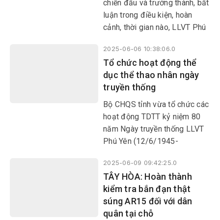
chiến đấu và trưởng thành, bất
kháng chiến lâu dài”…
luận trong điều kiện, hoàn
cảnh, thời gian nào, LLVT Phú
Yên luôn tự khẳng định vai trò
2025-06-06 10:38:06.0
xung kích, góp phần xứng
Tổ chức hoạt động thể
đáng vào sự nghiệp đấu tranh,
dục thể thao nhân ngày
xây dựng và bảo vệ Tổ quốc
truyền thống
trên quê hương thân yêu, góp
phần tô thắm truyền thống lịch
Bộ CHQS tỉnh vừa tổ chức các
sử vẻ vang của quân đội ta:
hoạt động TDTT kỷ niệm 80
Trung với nước, hiếu với dân,
năm Ngày truyền thống LLVT
sẵn sàng chiến đấu hy sinh vì
Phú Yên (12/6/1945-
độc lập tự do của Tổ quốc;
12/6/2025), hướng tới kỷ
nhiệm vụ nào cũng hoàn thành,
2025-06-09 09:42:25.0
niệm 80 năm Ngày truyền
khó khăn nào cũng vượt qua,
TÂY HÒA: Hoàn thành
thống LLVT Quân khu 5
kẻ thù nào cũng đánh thắng.
kiểm tra bắn đạn thật
(16/10/1945-16/10/2025).
súng AR15 đối với dân
quân tại chỗ