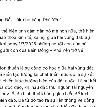
g Đắk Lắk cho bằng Phú Yên”.
 thể hiện tình cảm gắn bó mà hơn nữa, thể hiện
ao thoa kinh tế, xã hội giữa hai vùng đất. Sự
a khi ngày 1/7/2025 những người con của núi
gười con của Biển Đông - Phú Yên trở về
ơn thuần là sự cộng cơ học giữa hai vùng đất
kiến tạo tương lai phát triển mới. Đó là sự kết
à chiến lược hướng biển của đất nước. Là sự kết
hóa độc đáo, khí hậu đặc thù, nguồn tài nguyên
 huy tối đa hình thái không gian biển để kích
biển đảo. Để từ đó tạo ra sự liên thông về dòng
h sử, mở rộng không gian phát triển đa dạng, cả