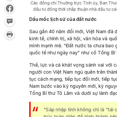
Các đồng chí Thường trực Tỉnh ủy, Ban Thườ
đầu tư đồng thời chấp thuận nhà đầu tư c
Dấu mốc lịch sử của đất nước
Sau gần 40 năm đổi mới, Việt Nam đã đạ
kinh tế, chính trị, xã hội, văn hóa và 
mình mạnh mẽ. “Đất nước ta chưa bao gi
quốc tế như ngày nay” như cố Tổng Bí
Thế, lực và cả khát vọng sánh vai với
người con Việt Nam ngủ quên trên thành 
tục cách mạng, tiếp tục đổi mới, tiếp t
Nam bước vào kỷ nguyên mới, kỷ nguyên
Tổng Bí thư Tô Lâm và dưới sự lãnh đ
"Sáp nhập tỉnh không chỉ là “tái 
trúc toàn diện để hình thành nê