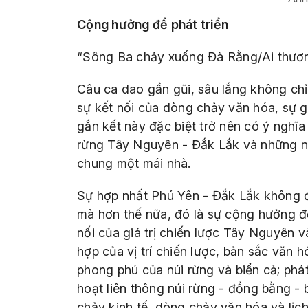
Cộng hưởng để phát triển
“Sông Ba chảy xuống Đà Rằng/Ai thươn
Câu ca dao gần gũi, sâu lắng không chỉ
sự kết nối của dòng chảy văn hóa, sự gi
gắn kết này đặc biệt trở nên có ý nghĩ
rừng Tây Nguyên - Đắk Lắk và những n
chung một mái nhà.
Sự hợp nhất Phú Yên - Đắk Lắk không đ
mà hơn thế nữa, đó là sự cộng hưởng để 
nối của giá trị chiến lược Tây Nguyên v
hợp của vị trí chiến lược, bản sắc văn 
phong phú của núi rừng và biển cả; phát
hoạt liên thông núi rừng - đồng bằng - 
chảy kinh tế, dòng chảy văn hóa và lịc