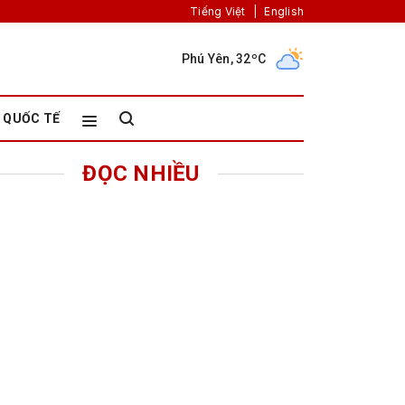
Tiếng Việt
|
English
Phú Yên, 32ºC
QUỐC TẾ
ĐỌC NHIỀU