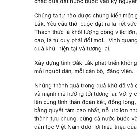
chắc đưa đất nước bước vào kỷ nguyên 
Chúng ta tự hào được chứng kiến một gi
Lắk. Yêu cầu thời cuộc đặt ra là hết s
Thách thức là khối lượng công việc lớn,
cao, là tư duy phải đổi mới... Vinh qua
quá khứ, hiện tại và tương lai.
Xây dựng tỉnh Đắk Lắk phát triển không 
mỗi người dân, mỗi cán bộ, đảng viên.
Những thành quả trong quá khứ đã và đa
và mạnh mẽ hướng tới tương lai. Với ý c
lên cùng tinh thần đoàn kết, đồng lòng
bằng quyết tâm cao nhất, nỗ lực lớn nh
thành tựu chung, cùng cả nước bước v
dân tộc Việt Nam dưới lời hiệu triệu củ