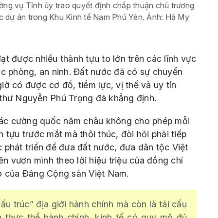
ng vụ Tỉnh ủy trao quyết định chấp thuận chủ trương
ác dự án trong Khu Kinh tế Nam Phú Yên. Ảnh: Hà My
t được nhiều thành tựu to lớn trên các lĩnh vực
quốc phòng, an ninh. Đất nước đã có sự chuyển
ờ có được cơ đồ, tiềm lực, vị thế và uy tín
 thư Nguyễn Phú Trọng đã khẳng định.
 các cường quốc năm châu không cho phép mỗi
tựu trước mắt mà thôi thúc, đòi hỏi phải tiếp
ục phát triển để đưa đất nước, đưa dân tộc Việt
 vươn mình theo lời hiệu triệu của đồng chí
ạo của Đảng Cộng sản Việt Nam.
cấu trúc” địa giới hành chính mà còn là tái cấu
n thực thể hành chính, kinh tế có quy mô đủ