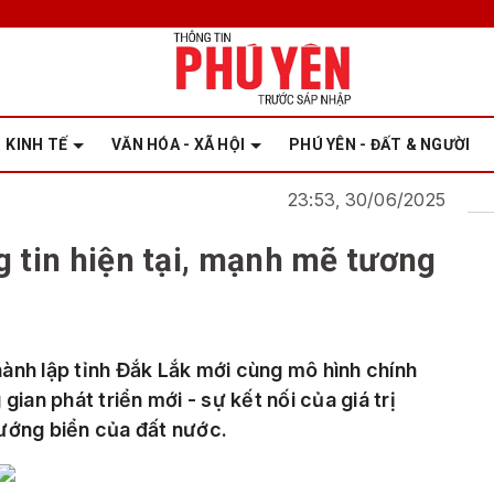
KINH TẾ
VĂN HÓA - XÃ HỘI
PHÚ YÊN - ĐẤT & NGƯỜI
23:53, 30/06/2025
g tin hiện tại, mạnh mẽ tương
ành lập tỉnh Đắk Lắk mới cùng mô hình chính
ian phát triển mới - sự kết nối của giá trị
ướng biển của đất nước.