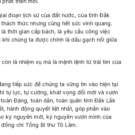
phát triển mới.
ai đoạn lịch sử của đất nước, của tỉnh Đắk
ức thách thức nhưng cũng hết sức vinh quang.
 là thời gian cấp bách, là yêu cầu công việc
ng khi chúng ta được chính là dấu gạch nối giữa
còn là nhiệm vụ mà là mệnh lệnh từ trái tim của
ng tiếp sức để chúng ta vững tin vào hiện tại
hí tự lực, tự cường, khát vọng đổi mới và vươn
, toàn Đảng, toàn dân, toàn quân tỉnh Đắk Lắk
ất, hành động quyết liệt nhất, góp phần vào
ào kỷ nguyên mới, kỷ nguyên vươn mình của
a đồng chí Tổng Bí thư Tô Lâm.