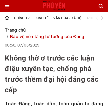
CHÍNH TRỊ
KINH TẾ
VĂN HÓA - XÃ HỘI
PHÚ YÊN - Đ
Trang chủ
Bảo vệ nền tảng tư tưởng của Đảng
08:56, 07/03/2025
Không thờ ơ trước các luận
điệu xuyên tạc, chống phá
trước thềm đại hội đảng các
cấp
Toàn Đảng, toàn dân, toàn quân ta đang