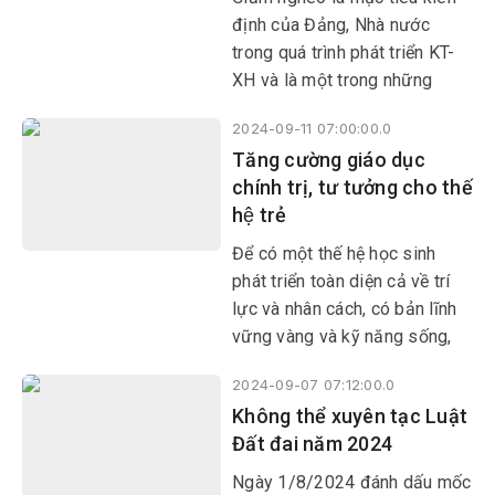
định của Đảng, Nhà nước
trong quá trình phát triển KT-
XH và là một trong những
nhiệm vụ quan trọng, góp
2024-09-11 07:00:00.0
phần thực hiện các chiến lược
Tăng cường giáo dục
phát triển đất nước.
chính trị, tư tưởng cho thế
hệ trẻ
Để có một thế hệ học sinh
phát triển toàn diện cả về trí
lực và nhân cách, có bản lĩnh
vững vàng và kỹ năng sống,
bên cạnh việc tăng cường các
2024-09-07 07:12:00.0
hoạt động dạy kiến thức theo
Không thể xuyên tạc Luật
chương trình phổ thông thì các
Đất đai năm 2024
trường học phải tăng cường
công tác giáo dục chính trị tư
Ngày 1/8/2024 đánh dấu mốc