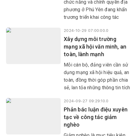
chức năng và chính quyền địa
phương ở Phú Yên đang khẩn
trương triển khai công tác
khám sức khỏe, gọi công dân
2024-10-29 07:00:00.0
nhập ngũ năm 2025. Bảo vệ
Xây dựng môi trường
Tổ quốc là nghĩa vụ thiêng
mạng xã hội văn minh, an
liêng và cao quý của mỗi công
toàn, lành mạnh
dân, trong đó có thanh niên.
Mỗi cán bộ, đảng viên cần sử
dụng mạng xã hội hiệu quả, an
toàn, đồng thời góp phần chia
sẻ, lan tỏa những thông tin tích
cực, đặc biệt là đấu tranh
2024-09-27 09:29:10.0
phản bác những thông tin
Phản bác luận điệu xuyên
xuyên tạc của các thế lực thù
tạc về công tác giảm
địch, góp sức bảo vệ nền tảng
nghèo
tư tưởng của Đảng, bảo vệ
Đảng, bảo vệ chế độ.
Giảm nghèo là mục tiêu kiên