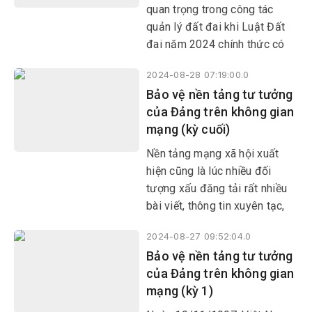
tưởng, đạo đức, lối sống,
quan trọng trong công tác
truyền thống cách mạng cho
quản lý đất đai khi Luật Đất
giáo viên và học sinh.
đai năm 2024 chính thức có
hiệu lực.
2024-08-28 07:19:00.0
Bảo vệ nền tảng tư tưởng
của Đảng trên không gian
mạng (kỳ cuối)
Nền tảng mạng xã hội xuất
hiện cũng là lúc nhiều đối
tượng xấu đăng tải rất nhiều
bài viết, thông tin xuyên tạc,
chống phá Đảng, Nhà nước,
2024-08-27 09:52:04.0
lãnh đạo cấp cao của Đảng,
Bảo vệ nền tảng tư tưởng
Nhà nước, chia rẽ khối đại
của Đảng trên không gian
đoàn kết toàn dân tộc.
mạng (kỳ 1)