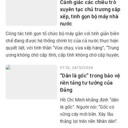
Cảnh giác các chiêu trò
cấp vốn không có gì xa lạ. Gần
xuyên tạc chủ trương sắp
đây, hành vi tiêu cực, phá hoại,
xếp, tinh gọn bộ máy nhà
đáng lên án này có xu hướng
nước
diễn biến phức tạp, khó dự
báo.
Công tác tinh gọn tổ chức bộ máy gắn với tinh giản biên
chế đang được hệ thống chính trị của cả nước thực hiện
quyết liệt, với tinh thần “Vừa chạy, vừa xếp hàng”, “Trung
ương không chờ cấp tỉnh, cấp tỉnh không chờ cấp huyện,
cấp huyện không chờ cơ sở”, “Trung ương làm, địa
07:12, 24/12/2024
phương hưởng ứng”.
“Dân là gốc” trong bảo vệ
nền tảng tư tưởng của
Đảng
Hồ Chí Minh khẳng định “dân
là gốc”. Người nói: “Gốc có
vững cây mới bền. Xây lầu
thắng lợi trên nền Nhân dân”.