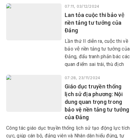
Dân tộc Việt Nam trải qua
07:11, 03/12/2024
hàng ngàn năm lịch sử dựng
Lan tỏa cuộc thi bảo vệ
nước và giữ nước để tồn tại
nền tảng tư tưởng của
và phát triển là nhờ biết “trọng
Đảng
dân”.
Lần thứ II diễn ra, cuộc thi về
bảo vệ nền tảng tư tưởng của
Đảng, đấu tranh phản bác các
quan điểm sai trái, thù địch
trong tình hình mới do Thành
07:28, 23/11/2024
ủy Tuy Hòa tổ chức đã tạo sự
Giáo dục truyền thống
lan tỏa sâu rộng trong toàn
lịch sử địa phương: Nội
Đảng bộ thành phố, thu hút sự
dung quan trọng trong
quan tâm, tham gia của đông
bảo vệ nền tảng tư tưởng
đảo cán bộ, đảng viên, Nhân
của Đảng
dân.
Công tác giáo dục truyền thống lịch sử tạo động lực tích
cực, giúp cán bộ, đảng viên và Nhân dân hiểu đúng, tự