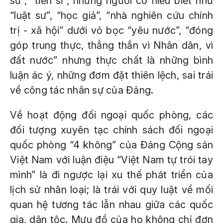
sư”, “tiến sĩ”, những người có hiểu biết như
“luật sư”, “học giả”, “nhà nghiên cứu chính
trị - xã hội” dưới vỏ bọc “yêu nước”, “đóng
góp trung thực, thẳng thắn vì Nhân dân, vì
đất nước” nhưng thực chất là những bình
luận ác ý, những đơm đặt thiên lệch, sai trái
về công tác nhân sự của Đảng.
Về hoạt động đối ngoại quốc phòng, các
đối tượng xuyên tạc chính sách đối ngoại
quốc phòng “4 không” của Đảng Cộng sản
Việt Nam với luận điệu “Việt Nam tự trói tay
mình” là đi ngược lại xu thế phát triển của
lịch sử nhân loại; là trái với quy luật về mối
quan hệ tương tác lẫn nhau giữa các quốc
gia, dân tộc. Mưu đồ của họ không chỉ đơn