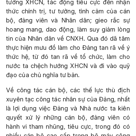
tưởng XHCN, tác động tiêu cực đến nhận
thức chính trị, tư tưởng, tình cảm của cán
bộ, đảng viên và Nhân dân; gieo rắc sự
hoang mang, dao động, làm suy giảm lòng
tin của Nhân dân về CNXH. Qua đó dã tâm
thực hiện mưu đồ làm cho Đảng tan rã về ý
thức hệ, từ đó tan rã về tổ chức, làm cho
nước ta chệch hướng XHCN và đi vào quỹ
đạo của chủ nghĩa tư bản.
Về công tác cán bộ, các thế lực thù địch
xuyên tạc công tác nhân sự của Đảng, nhất
là lợi dụng việc Đảng và Nhà nước ta kiên
quyết xử lý những cán bộ, đảng viên có
hành vi tham nhũng, tiêu cực, trong đó có
nhiều cán bộ cao cấp trong bộ máy công