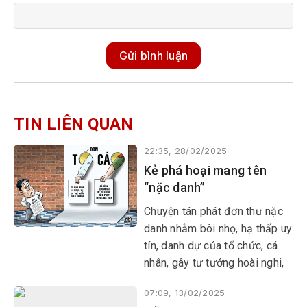
Gửi bình luận
TIN LIÊN QUAN
22:35, 28/02/2025
Kẻ phá hoại mang tên
“nặc danh”
Chuyện tán phát đơn thư nặc
danh nhằm bôi nhọ, hạ thấp uy
tín, danh dự của tổ chức, cá
nhân, gây tư tưởng hoài nghi,
mất đoàn kết nội bộ, nhất là
07:09, 13/02/2025
trước thềm đại hội đảng các