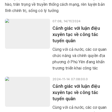
hào, trân trọng về truyền thống cách mạng, rèn luyện bản
lĩnh chính trị, sống có lý tưởng.
07:08, 14/11/2024
Cảnh giác với luận điệu
xuyên tạc về công tác
tuyển quân
Cùng với cả nước, các cơ quan
chức năng và chính quyền địa
phương ở Phú Yên đang khẩn
trương triển khai công tác
khám sức khỏe, gọi công dân
2024-11-14 07:08:00.0
nhập ngũ năm 2025. Bảo vệ
Cảnh giác với luận điệu
Tổ quốc là nghĩa vụ thiêng
xuyên tạc về công tác
liêng và cao quý của mỗi công
tuyển quân
dân, trong đó có thanh niên.
Cùng với cả nước, các cơ quan