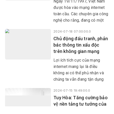
Ngày 19/11/1997, Việt Nam
được hòa vào mạng internet
toàn cầu. Các chuyên gia công
nghệ cho rằng, đang có một
cuộc dịch chuyển vĩ đại của
2024-07-18 07:00:00.0
đời sống con người từ không
Chủ động đấu tranh, phản
gian thực lên không gian
bác thông tin xấu độc
mạng. Đây là vấn đề mới, hành
trên không gian mạng
lang pháp lý chưa theo kịp
nhiều lĩnh vực.
Lợi ích tích cực của mạng
internet mang lại là điều
không ai có thể phủ nhận và
chúng ta vẫn đang tận dụng
điều đó hằng ngày.
2024-07-15 19:49:00.0
Tuy Hòa: Tăng cường bảo
vệ nền tảng tư tưởng của
Đảng trong tình hình mới