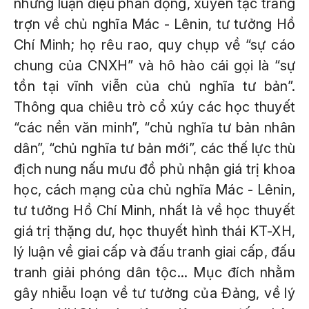
những luận điệu phản động, xuyên tạc trắng
trợn về chủ nghĩa Mác - Lênin, tư tưởng Hồ
Chí Minh; họ rêu rao, quy chụp về “sự cáo
chung của CNXH” và hô hào cái gọi là “sự
tồn tại vĩnh viễn của chủ nghĩa tư bản”.
Thông qua chiêu trò cổ xúy các học thuyết
“các nền văn minh”, “chủ nghĩa tư bản nhân
dân”, “chủ nghĩa tư bản mới”, các thế lực thù
địch nung nấu mưu đồ phủ nhận giá trị khoa
học, cách mạng của chủ nghĩa Mác - Lênin,
tư tưởng Hồ Chí Minh, nhất là về học thuyết
giá trị thặng dư, học thuyết hình thái KT-XH,
lý luận về giai cấp và đấu tranh giai cấp, đấu
tranh giải phóng dân tộc... Mục đích nhằm
gây nhiễu loạn về tư tưởng của Đảng, về lý