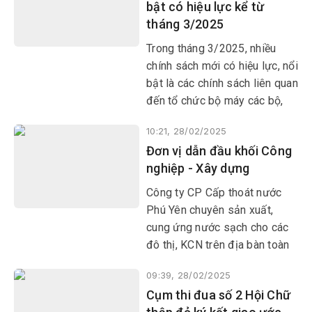
bật có hiệu lực kể từ
Vinh, Hòa Hiệp Nam, Hòa Xuân
tháng 3/2025
Tây và xã Hòa Xuân Nam (TX
Đông Hòa).
Trong tháng 3/2025, nhiều
chính sách mới có hiệu lực, nổi
bật là các chính sách liên quan
đến tổ chức bộ máy các bộ,
ngành; quy định mới về chế độ
10:21, 28/02/2025
bảo hiểm xã hội đối với dân
Đơn vị dẫn đầu khối Công
quân thường trực; khai thác
nghiệp - Xây dựng
khoáng sản.
Công ty CP Cấp thoát nước
Phú Yên chuyên sản xuất,
cung ứng nước sạch cho các
đô thị, KCN trên địa bàn toàn
tỉnh.
09:39, 28/02/2025
Cụm thi đua số 2 Hội Chữ