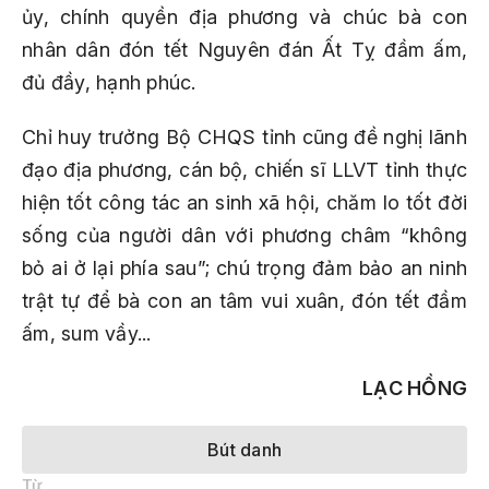
ủy, chính quyền địa phương và chúc bà con
nhân dân đón tết Nguyên đán Ất Tỵ đầm ấm,
đủ đầy, hạnh phúc.
Chỉ huy trưởng Bộ CHQS tỉnh cũng đề nghị lãnh
đạo địa phương, cán bộ, chiến sĩ LLVT tỉnh thực
hiện tốt công tác an sinh xã hội, chăm lo tốt đời
sống của người dân với phương châm “không
bỏ ai ở lại phía sau”; chú trọng đảm bảo an ninh
trật tự để bà con an tâm vui xuân, đón tết đầm
ấm, sum vầy...
LẠC HỒNG
Bút danh
Từ