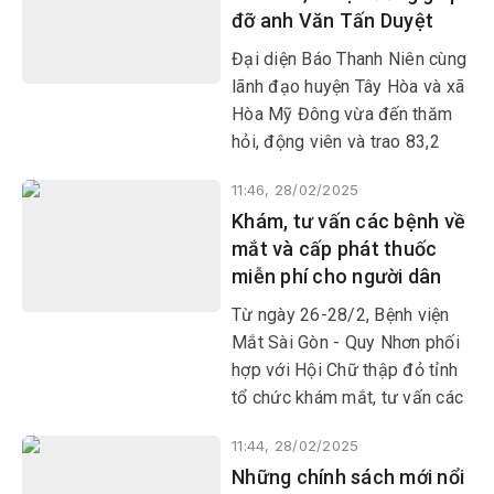
đỡ anh Văn Tấn Duyệt
nghiệp.
Đại diện Báo Thanh Niên cùng
lãnh đạo huyện Tây Hòa và xã
Hòa Mỹ Đông vừa đến thăm
hỏi, động viên và trao 83,2
triệu đồng của bạn đọc Báo
11:46, 28/02/2025
Thanh Niên giúp đỡ anh Văn
Khám, tư vấn các bệnh về
Tấn Duyệt (36 tuổi, ở thôn Phú
mắt và cấp phát thuốc
Nhiêu, xã Hòa Mỹ Đông).
miễn phí cho người dân
Từ ngày 26-28/2, Bệnh viện
Mắt Sài Gòn - Quy Nhơn phối
hợp với Hội Chữ thập đỏ tỉnh
tổ chức khám mắt, tư vấn các
bệnh về mắt và cấp phát thuốc
11:44, 28/02/2025
miễn phí cho người dân các
Những chính sách mới nổi
phường Hòa Hiệp Bắc, Hòa