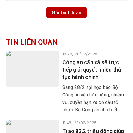
Gửi bình luận
TIN LIÊN QUAN
16:26, 28/02/2025
Công an cấp xã sẽ trực
tiếp giải quyết nhiều thủ
tục hành chính
Sáng 28/2, tại họp báo Bộ
Công an về chức năng, nhiệm
vụ, quyền hạn và cơ cấu tổ
chức, Bộ Công an cho biết
Công an cấp xã sẽ trực tiếp
11:48, 28/02/2025
giải quyết nhiều thủ tục hành
Trao 83,2 triệu đồng giúp
chính cho người dân và doanh