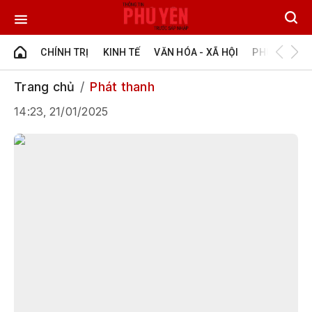
CHÍNH TRỊ
KINH TẾ
VĂN HÓA - XÃ HỘI
PHÚ YÊN - Đ
Trang chủ
Phát thanh
14:23, 21/01/2025