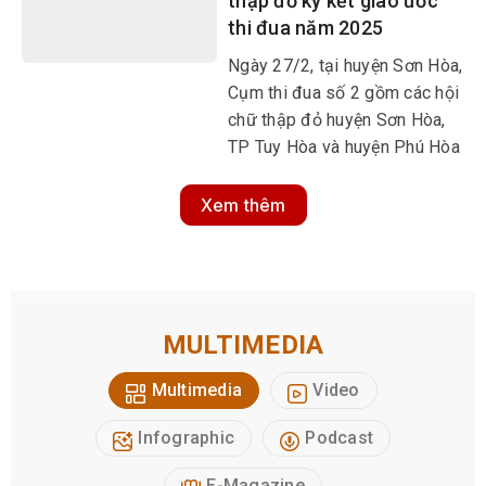
thập đỏ ký kết giao ước
thi đua năm 2025
Ngày 27/2, tại huyện Sơn Hòa,
Cụm thi đua số 2 gồm các hội
chữ thập đỏ huyện Sơn Hòa,
TP Tuy Hòa và huyện Phú Hòa
tổ chức hội nghị ký kết giao
ước thi đua năm 2025.
Xem thêm
MULTIMEDIA
Multimedia
Video
Infographic
Podcast
E-Magazine