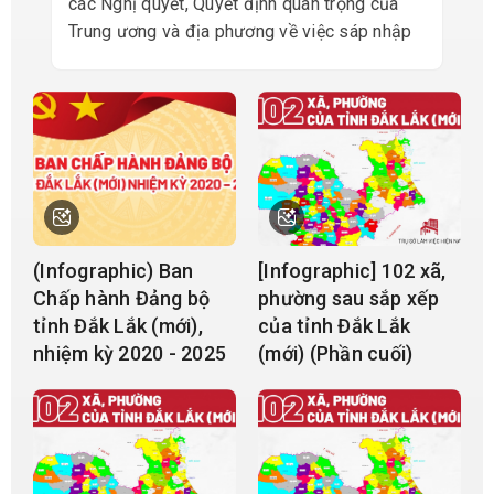
các Nghị quyết, Quyết định quan trọng của
Trung ương và địa phương về việc sáp nhập
đơn vị hành chính cấp tỉnh, cấp xã; kết thúc
hoạt động đơn vị hành chính cấp huyện; đồng
thời thành lập tổ chức đảng, chính quyền và
Mặt trận Tổ quốc tại các đơn vị mới.
(Infographic) Ban
[Infographic] 102 xã,
Chấp hành Đảng bộ
phường sau sắp xếp
tỉnh Đắk Lắk (mới),
của tỉnh Đắk Lắk
nhiệm kỳ 2020 - 2025
(mới) (Phần cuối)