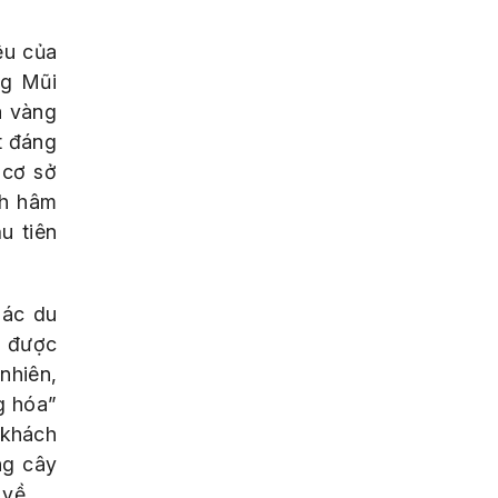
iệu của
ng Mũi
a vàng
t đáng
 cơ sở
ch hâm
u tiên
.
hác du
o được
nhiên,
g hóa”
 khách
ng cây
 về.