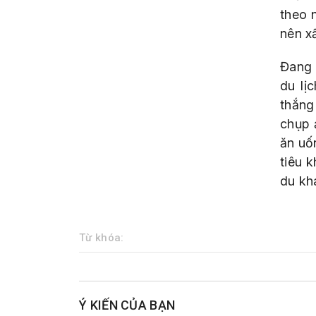
theo 
nên x
Đang 
du lị
thắng
chụp 
ăn uố
tiêu 
du kh
Từ khóa:
Ý KIẾN CỦA BẠN