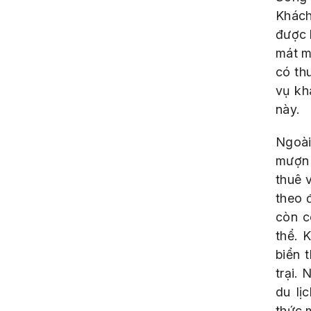
Khách
được 
mát m
có th
vụ kh
này.
Ngoài
mượn 
thuê 
theo 
còn c
thể. 
biển 
trại.
du lị
thức m