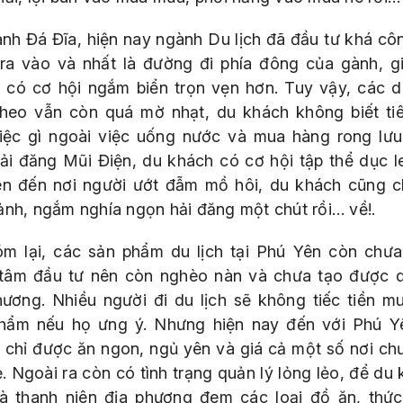
ành Đá Đĩa, hiện nay ngành Du lịch đã đầu tư khá cô
ra vào và nhất là đường đi phía đông của gành, g
 có cơ hội ngắm biển trọn vẹn hơn. Tuy vậy, các d
heo vẫn còn quá mờ nhạt, du khách không biết tiê
iệc gì ngoài việc uống nước và mua hàng rong lưu
ải đăng Mũi Điện, du khách có cơ hội tập thể dục le
ên đến nơi người ướt đẫm mồ hôi, du khách cũng ch
ảnh, ngắm nghía ngọn hải đăng một chút rồi… về!.
óm lại, các sản phẩm du lịch tại Phú Yên còn chư
tâm đầu tư nên còn nghèo nàn và chưa tạo được 
hương. Nhiều người đi du lịch sẽ không tiếc tiền m
hẩm nếu họ ưng ý. Nhưng hiện nay đến với Phú Y
 chỉ được ăn ngon, ngủ yên và giá cả một số nơi ch
. Ngoài ra còn có tình trạng quản lý lỏng lẻo, để du
là thanh niên địa phương đem các loại đồ ăn, thứ