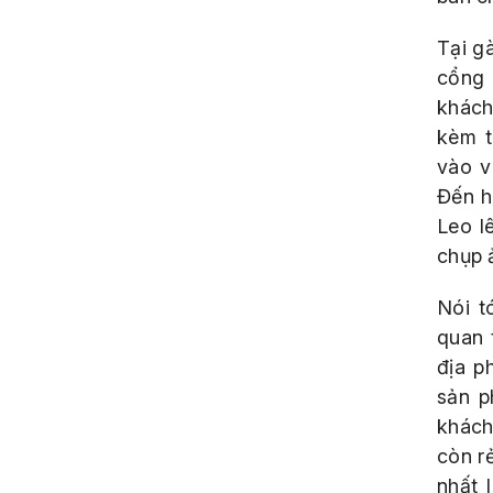
Tại g
cổng 
khách
kèm t
vào v
Đến h
Leo l
chụp 
Nói t
quan 
địa p
sản p
khách
còn rẻ
nhất 