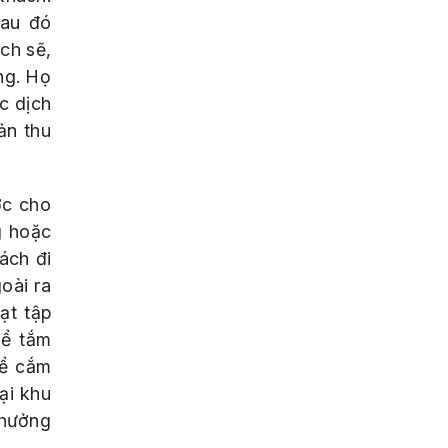
sau đó
ch sẽ,
ng. Họ
c dịch
ản thu
ợc cho
g hoặc
ách đi
oài ra
ạt tập
hể tắm
để cắm
ại khu
thưởng