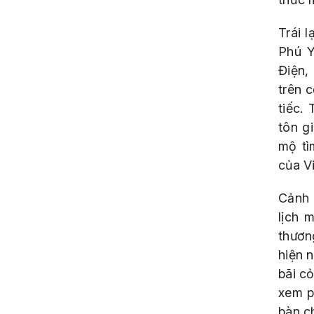
Trái l
Phú Y
Điện,
trên 
tiếc.
tôn g
mộ tì
của V
Cảnh 
lịch 
thươn
hiện 
bãi c
xem p
bàn c