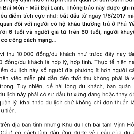
ch Bãi Môn - Mũi Đại Lãnh. Thông báo này được ghi n
iều điểm tích cực như: bắt đầu từ ngày 1/8/2017 mi
quan đối với người có hộ khẩu thường trú ở Phú Yê
ới 6 tuổi và người già từ trên 80 tuổi, người khuyế
 có công cách mạng…
vì thu 10.000 đồng/du khách như trước đây nay tă
0 đồng/du khách là hợp lý, hợp tình. Thực tế hiện n
iểm du lịch này số người địa phương ít hơn người cá
nên việc miễn phí dẫn đến thất thu không phải là 
trọng. Tuy nhiên, để hài lòng du khách, ban quản 
du lịch này phải có sự đầu tư xứng đáng hoặc thay đổ
quản lý, khai thác du lịch chứ không chỉ đơn thuần l
u tiền.
trên địa bàn tỉnh nhưng Khu du lịch bãi tắm Vịnh H
Cầu) có cách làm đáp ứng được yêu cầu của du 