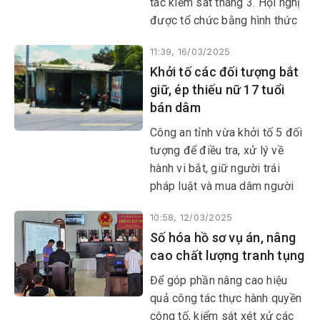
tác kiểm sát tháng 3. Hội nghị
được tổ chức bằng hình thức
trực tiếp kết hợp với trực
11:39, 16/03/2025
tuyến từ điểm cầu Viện KSND
Khởi tố các đối tượng bắt
tỉnh đến 9 điểm cầu trong toàn
giữ, ép thiếu nữ 17 tuổi
ngành Kiểm sát Phú Yên.
bán dâm
Công an tỉnh vừa khởi tố 5 đối
tượng để điều tra, xử lý về
hành vi bắt, giữ người trái
pháp luật và mua dâm người
dưới 18 tuổi.
10:58, 12/03/2025
Số hóa hồ sơ vụ án, nâng
cao chất lượng tranh tụng
Để góp phần nâng cao hiệu
quả công tác thực hành quyền
công tố, kiểm sát xét xử các