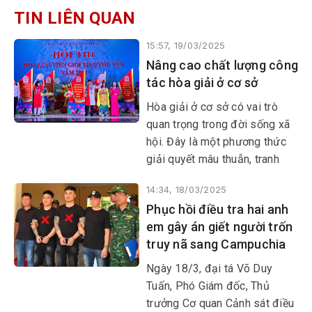
TIN LIÊN QUAN
15:57, 19/03/2025
Nâng cao chất lượng công
tác hòa giải ở cơ sở
Hòa giải ở cơ sở có vai trò
quan trọng trong đời sống xã
hội. Đây là một phương thức
giải quyết mâu thuẫn, tranh
chấp hiệu quả; giảm áp lực
14:34, 18/03/2025
cho các cơ quan nhà nước, hạn
Phục hồi điều tra hai anh
chế đơn thư khiếu nại; duy trì
em gây án giết người trốn
trật tự, an ninh và đoàn kết
truy nã sang Campuchia
trong cộng đồng…
Ngày 18/3, đại tá Võ Duy
Tuấn, Phó Giám đốc, Thủ
trưởng Cơ quan Cảnh sát điều