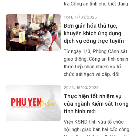
tra Công an tỉnh cho biết đang
lập thủ tục phục hồi điều tra bị
11:41, 17/03/2025
can về tội giết người đối với
Đơn giản hóa thủ tục,
Ngô Quyết Nhu (SN 1997),
khuyến khích ứng dụng
Ngô Viết Tiến (SN 1999) cùng
dịch vụ công trực tuyến
trú phường 3 (TP Tuy Hòa)
theo quy định của pháp luật.
Từ ngày 1/3, Phòng Cảnh sát
giao thông, Công an tỉnh chính
thức tiếp nhận nhiệm vụ tổ
chức sát hạch và cấp, đổi
giấy phép lái xe cơ giới
20:15, 16/03/2025
đường bộ. Công tác này đang
Thực hiện tốt nhiệm vụ
được nỗ lực triển khai theo
của ngành Kiểm sát trong
hướng đơn giản hóa thủ tục và
tình hình mới
khuyến khích sử dụng dịch vụ
công trực tuyến nhằm mang
Viện KSND tỉnh vừa tổ chức
lại nhiều thuận tiện cho người
hội nghị giao ban hai cấp công
dân.