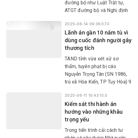
đường bộ như Luật Trật tự,
ATGT đường bộ và Nghị định
168 của Chính phủ về quy
2025-06-14 09:36:07.0
định xử phạt vi phạm hành
Lãnh án gần 10 năm tù vì
chính về trật tự, ATGT trong
dùng cuốc đánh người gây
lĩnh vực giao thông đường bộ;
thương tích
trừ điểm, phục hồi điểm giấy
phép lái xe có hiệu lực. Nhờ
TAND tỉnh vừa xét xử sơ
vậy, tình hình trật tự, ATGT cả
thẩm, tuyên phạt bị cáo
nước đã có những chuyển biến
Nguyễn Trọng Tân (SN 1986,
tích cực; tai nạn giao thông đã
trú xã Hòa Kiến, TP Tuy Hòa) 9
được kiểm soát và giảm đáng
năm 6 tháng tù về tội giết
kể cả về số vụ, số người chết
2025-06-11 10:43:15.0
người.
và bị thương.
Kiểm sát thi hành án
hướng vào những khâu
trọng yếu
​​​​​​​Trong tiến trình cải cách tư
pháp và xây dựng Nhà nước