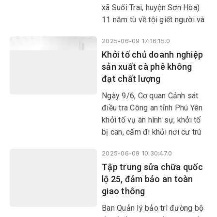
xã Suối Trai, huyện Sơn Hòa)
11 năm tù về tội giết người và
buộc bồi thường 100 triệu
2025-06-09 17:16:15.0
đồng cho bị hại.
Khởi tố chủ doanh nghiệp
sản xuất cà phê không
đạt chất lượng
Ngày 9/6, Cơ quan Cảnh sát
điều tra Công an tỉnh Phú Yên
khởi tố vụ án hình sự, khởi tố
bị can, cấm đi khỏi nơi cư trú
đối với Đặng Thị Hòa Hiệp về
2025-06-09 10:30:47.0
tội sản xuất, buôn bán hàng
Tập trung sửa chữa quốc
giả. Đồng thời khám xét nơi ở
lộ 25, đảm bảo an toàn
và thu giữ toàn bộ nguyên phụ
giao thông
liệu, thiết bị dụng cụ tại nơi
sản xuất để phục vụ công tác
Ban Quản lý bảo trì đường bộ
điều tra.