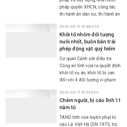
pháp quyền XHCN, công tác
thi hành án dân sự, thi hành án
hành chính đóng vai trò hết
2025-06-11 10:46:47.0
sức quan trọng trong việc bảo
Khởi tố nhóm đối tượng
vệ quyền và lợi ích hợp pháp
nuôi nhốt, buôn bán trái
của công dân, tổ chức; đảm
phép động vật quý hiếm
bảo bản án, quyết định của
tòa án được thực thi trên thực
Cơ quan Cảnh sát điều tra
tế.
Công an tỉnh vừa ra quyết định
khởi tố vụ án, khởi tố bị can
đối với 4 đối tượng vi phạm
quy định về bảo vệ động vật
2025-06-11 10:51:09.0
nguy cấp, quý hiếm.
Chém người, bị cáo lĩnh 11
năm tù
TAND tỉnh vừa tuyên phạt bị
cáo Lê Viết Hà (SN 1975, trú