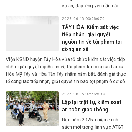
vụ án, đáp ứng yêu cầu cải
cách tư pháp trong tình hình
2025-06-18 09:28:07.0
mới, viện KSND hai cấp Phú
TÂY HÒA: Kiểm sát việc
Yên đã và đang tích cực triển
tiếp nhận, giải quyết
khai số hóa hồ sơ các vụ án
nguồn tin về tội phạm tại
và trình chiếu tài liệu, chứng
công an xã
cứ tại phiên tòa.
Viện KSND huyện Tây Hòa vừa tổ chức kiểm sát việc tiếp
nhận, giải quyết nguồn tin về tội phạm tại công an hai xã
Hòa Mỹ Tây và Hòa Tân Tây nhằm nắm bắt, đánh giá thực
tế công tác tiếp nhận, giải quyết tin báo tội phạm ở cơ sở.
2025-06-16 07:56:50.0
Lập lại trật tự, kiểm soát
an toàn giao thông
Đầu năm 2025, nhiều chính
sách mới trong lĩnh vực ATGT