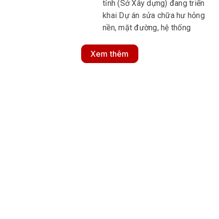
tỉnh (Sở Xây dựng) đang triển
khai Dự án sửa chữa hư hỏng
nền, mặt đường, hệ thống
ATGT và sửa chữa cống thoát
nước Km23+185, tuyến quốc
Xem thêm
lộ 25, đoạn đi qua địa bàn
tỉnh.
MULTIMEDIA
Multimedia
Video
Infographic
Podcast
E-Magazine