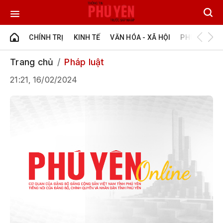
CHÍNH TRỊ
KINH TẾ
VĂN HÓA - XÃ HỘI
PHÚ YÊN - Đ
Trang chủ
Pháp luật
21:21, 16/02/2024