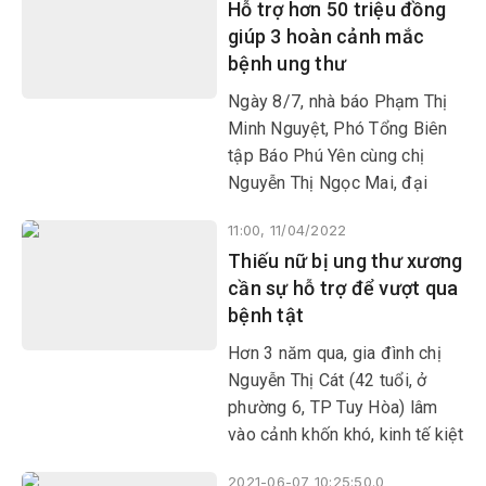
Hỗ trợ hơn 50 triệu đồng
vào cảnh kiệt quệ, bế tắc. Họ
giúp 3 hoàn cảnh mắc
rất cần sự sẻ chia, giúp đỡ
bệnh ung thư
của các tấm lòng nhân ái gần
xa.
Ngày 8/7, nhà báo Phạm Thị
Minh Nguyệt, Phó Tổng Biên
tập Báo Phú Yên cùng chị
Nguyễn Thị Ngọc Mai, đại
diện Công đoàn Công ty CP
11:00, 11/04/2022
Xăng dầu Dầu khí Phú Yên
Thiếu nữ bị ung thư xương
(PV OIL) đã thăm hỏi, động
cần sự hỗ trợ để vượt qua
viên và trao 6 triệu đồng cho 3
bệnh tật
gia đình
Hơn 3 năm qua, gia đình chị
Nguyễn Thị Cát (42 tuổi, ở
phường 6, TP Tuy Hòa) lâm
vào cảnh khốn khó, kinh tế kiệt
quệ, không còn nhà để ở. Bởi
2021-06-07 10:25:50.0