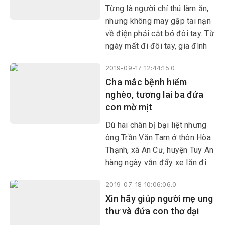
Hòa) là một trong những
Từng là người chí thú làm ăn,
trường hợp như thế.
nhưng không may gặp tai nạn
về điện phải cắt bỏ đôi tay. Từ
ngày mất đi đôi tay, gia đình
anh Bùi Văn Phượng (xã Xuân
2019-09-17 12:44:15.0
Phước, huyện Đồng Xuân) rơi
Cha mắc bệnh hiểm
vào cảnh khó khăn, túng quẫn.
nghèo, tương lai ba đứa
con mờ mịt
Dù hai chân bị bại liệt nhưng
ông Trần Văn Tam ở thôn Hòa
Thạnh, xã An Cư, huyện Tuy An
hàng ngày vẫn đẩy xe lăn đi
bán vé số nuôi gia đình 5
2019-07-18 10:06:06.0
người. Thế nhưng, tháng
Xin hãy giúp người mẹ ung
6/2019, ông lại đổ bệnh suy
thư và đứa con thơ dại
thận giai đoạn cuối, đẩy cả