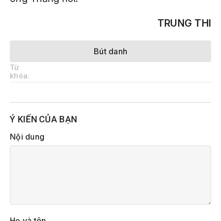
TRUNG THI
Bút danh
Từ
khóa:
Ý KIẾN CỦA BẠN
Nội dung
Họ và tên