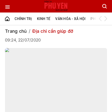
CHÍNH TRỊ
KINH TẾ
VĂN HÓA - XÃ HỘI
PHÚ YÊN - Đ
Trang chủ
Địa chỉ cần giúp đỡ
09:24, 22/07/2020