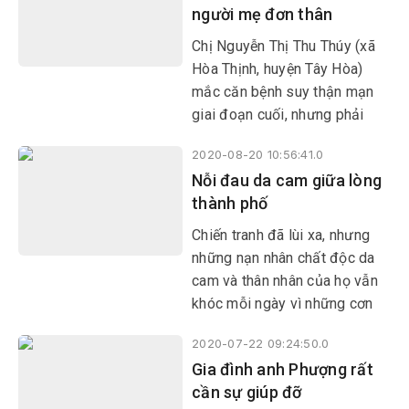
người mẹ đơn thân
Chị Nguyễn Thị Thu Thúy (xã
Hòa Thịnh, huyện Tây Hòa)
mắc căn bệnh suy thận mạn
giai đoạn cuối, nhưng phải
gánh gồng nuôi 3 con nhỏ thơ
2020-08-20 10:56:41.0
dại.
Nỗi đau da cam giữa lòng
thành phố
Chiến tranh đã lùi xa, nhưng
những nạn nhân chất độc da
cam và thân nhân của họ vẫn
khóc mỗi ngày vì những cơn
đau, vì tương lai mờ mịt bởi di
2020-07-22 09:24:50.0
chứng quái ác. Gia đình chị
Gia đình anh Phượng rất
Nguyễn Thị Khánh Ly (khu phố
cần sự giúp đỡ
Nguyễn Du, phường 7, TP Tuy