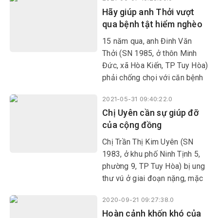
vợ chồng chị lo tiền chữa bệnh
Hãy giúp anh Thởi vượt
cho con gái đang học lớp 11
qua bệnh tật hiểm nghèo
là em Trần Thị Mỹ Tường (17
tuổi) bị ung thư xương và 2
15 năm qua, anh Đinh Văn
đứa con đang tuổi ăn học.
Thởi (SN 1985, ở thôn Minh
Đức, xã Hòa Kiến, TP Tuy Hòa)
phải chống chọi với căn bệnh
suy thận mạn, xơ gan cổ
2021-05-31 09:40:22.0
trướng nặng. Còn mẹ anh, bà
Chị Uyên cần sự giúp đỡ
Trần Thị Liễu, bị đau khớp bại
của cộng đồng
liệt ngồi một chỗ đã 2 năm
nay.
Chị Trần Thị Kim Uyên (SN
1983, ở khu phố Ninh Tịnh 5,
phường 9, TP Tuy Hòa) bị ung
thư vú ở giai đoạn nặng, mặc
dù đã được phẫu thuật nhưng
2020-09-21 09:27:38.0
phải hóa trị lâu dài, rất tốn
Hoàn cảnh khốn khó của
kém.