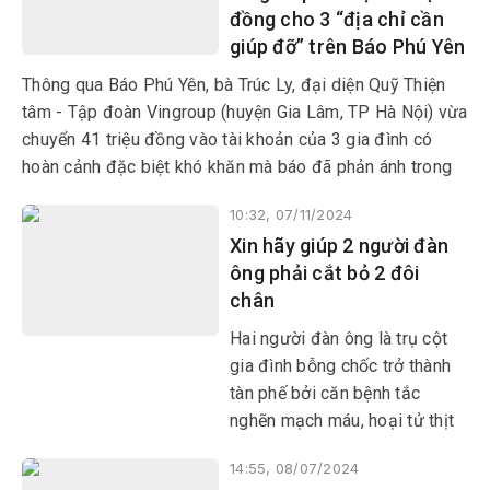
đồng cho 3 “địa chỉ cần
giúp đỡ” trên Báo Phú Yên
Thông qua Báo Phú Yên, bà Trúc Ly, đại diện Quỹ Thiện
tâm - Tập đoàn Vingroup (huyện Gia Lâm, TP Hà Nội) vừa
chuyển 41 triệu đồng vào tài khoản của 3 gia đình có
hoàn cảnh đặc biệt khó khăn mà báo đã phản ánh trong
mục “Địa chỉ cần giúp đỡ”.
10:32, 07/11/2024
Xin hãy giúp 2 người đàn
ông phải cắt bỏ 2 đôi
chân
Hai người đàn ông là trụ cột
gia đình bỗng chốc trở thành
tàn phế bởi căn bệnh tắc
nghẽn mạch máu, hoại tử thịt
xương phải cắt bỏ đôi chân.
14:55, 08/07/2024
Cuộc sống của 2 gia đình rơi