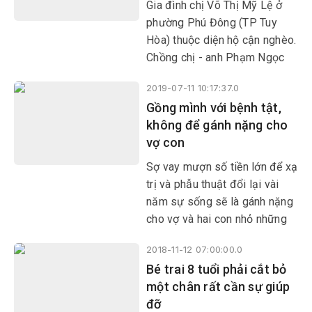
gia đình vào cảnh khó khăn,
Gia đình chị Võ Thị Mỹ Lệ ở
tương lai các con mịt mù.
phường Phú Đông (TP Tuy
Hòa) thuộc diện hộ cận nghèo.
Chồng chị - anh Phạm Ngọc
Sơn đi giao hàng bưu điện,
2019-07-11 10:17:37.0
còn chị là công nhân hạt điều.
Gồng mình với bệnh tật,
không để gánh nặng cho
vợ con
Sợ vay mượn số tiền lớn để xạ
trị và phẫu thuật đổi lại vài
năm sự sống sẽ là gánh nặng
cho vợ và hai con nhỏ những
ngày về sau, nên anh Nguyễn
2018-11-12 07:00:00.0
Văn Triều (SN 1984) ở thôn
Bé trai 8 tuổi phải cắt bỏ
Phú Phong, xã An Chấn, huyện
một chân rất cần sự giúp
Tuy An chịu đựng đau bệnh,
đỡ
nằm ở nhà chờ chết.