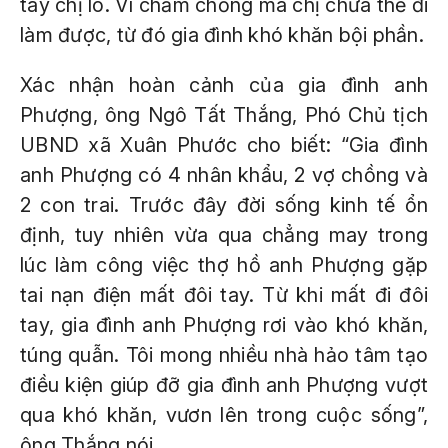
tay chị lo. Vì chăm chồng mà chị chưa thể đi
làm được, từ đó gia đình khó khăn bội phần.
Xác nhận hoàn cảnh của gia đình anh
Phượng, ông Ngô Tất Thắng, Phó Chủ tịch
UBND xã Xuân Phước cho biết: “Gia đình
anh Phượng có 4 nhân khẩu, 2 vợ chồng và
2 con trai. Trước đây đời sống kinh tế ổn
định, tuy nhiên vừa qua chẳng may trong
lúc làm công việc thợ hồ anh Phượng gặp
tai nạn điện mất đôi tay. Từ khi mất đi đôi
tay, gia đình anh Phượng rơi vào khó khăn,
túng quẫn. Tôi mong nhiều nhà hảo tâm tạo
điều kiện giúp đỡ gia đình anh Phượng vượt
qua khó khăn, vươn lên trong cuộc sống”,
ông Thắng nói.