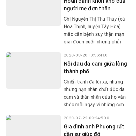
Hoàn cảnh khốn khó của
kém.
người mẹ đơn thân
Chị Nguyễn Thị Thu Thúy (xã
Hòa Thịnh, huyện Tây Hòa)
mắc căn bệnh suy thận mạn
giai đoạn cuối, nhưng phải
gánh gồng nuôi 3 con nhỏ thơ
2020-08-20 10:56:41.0
dại.
Nỗi đau da cam giữa lòng
thành phố
Chiến tranh đã lùi xa, nhưng
những nạn nhân chất độc da
cam và thân nhân của họ vẫn
khóc mỗi ngày vì những cơn
đau, vì tương lai mờ mịt bởi di
2020-07-22 09:24:50.0
chứng quái ác. Gia đình chị
Gia đình anh Phượng rất
Nguyễn Thị Khánh Ly (khu phố
cần sự giúp đỡ
Nguyễn Du, phường 7, TP Tuy