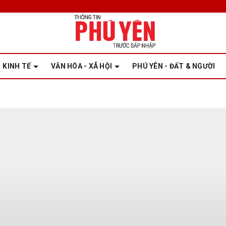
KINH TẾ
VĂN HÓA - XÃ HỘI
PHÚ YÊN - ĐẤT & NGƯỜI