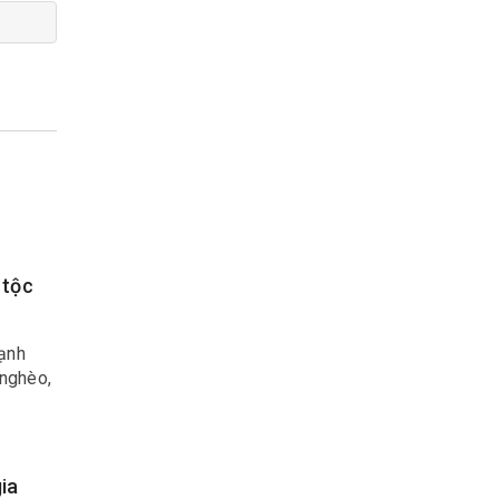
 tộc
ạnh
 nghèo,
ia