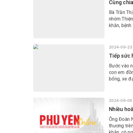
Cùng chia
Bà Trần Thị
nhóm Thiện
khăn, bệnh
2024-09-23 
Tiếp sức 
Bước vào n
con em đồn
bổng, xe đ
2024-09-09 
Nhiều hoà
Ông Đoàn N
thương trên
khăn, có n