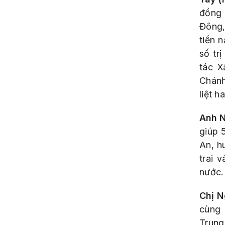
đồng 
Đông,
tiền 
số tr
tác X
Chánh
liệt h
Anh N
giúp 
An, h
trai 
nước.
Chị N
cùng 
Trung