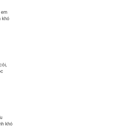
ị em
h khó
côi,
ọc
ểu
nh khó