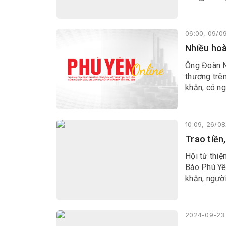
06:00, 09/0
Nhiều hoà
Ông Đoàn N
thương trên
khăn, có n
10:09, 26/0
Trao tiền
Hội từ thiệ
Báo Phú Yên
khăn, ngườ
2024-09-23 