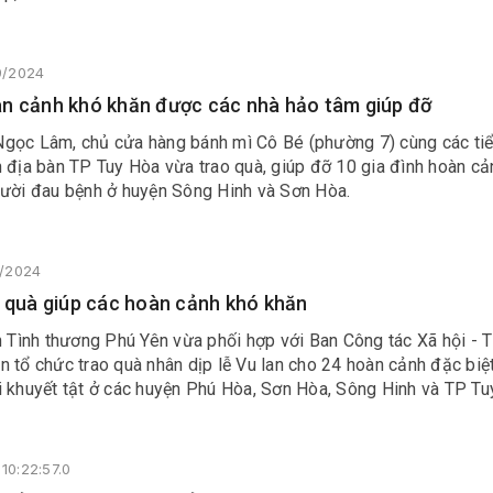
9/2024
n cảnh khó khăn được các nhà hảo tâm giúp đỡ
gọc Lâm, chủ cửa hàng bánh mì Cô Bé (phường 7) cùng các ti
 địa bàn TP Tuy Hòa vừa trao quà, giúp đỡ 10 gia đình hoàn cả
gười đau bệnh ở huyện Sông Hinh và Sơn Hòa.
8/2024
, quà giúp các hoàn cảnh khó khăn
n Tình thương Phú Yên vừa phối hợp với Ban Công tác Xã hội - T
 tổ chức trao quà nhân dịp lễ Vu lan cho 24 hoàn cảnh đặc biệ
i khuyết tật ở các huyện Phú Hòa, Sơn Hòa, Sông Hinh và TP Tu
10:22:57.0