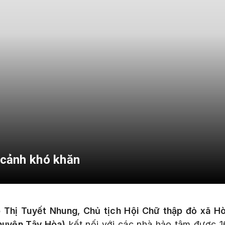
 cảnh khó khăn
 Thị Tuyết Nhung, Chủ tịch Hội Chữ thập đỏ xã H
huyện Tây Hòa)
kết nối với các nhà hảo tâm được 16