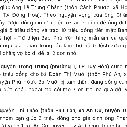
giúp ông Lê Trung Chánh (thôn Cảnh Phước, xã H
 TX Đông Hòa). Theo nguyện vọng của ông Chá
này được dùng mua 1 chiếc xe lăn 3 bánh để ông đi 
ị giá 6 triệu đồng và trao 10 triệu đồng tiền mặt; Ba
ã hội - Từ thiện Báo Phú Yên tặng mền ấm và qu
 ngã giàn giáo trong lúc làm thợ hồ bị lệch xương
ai chân; vợ bỏ đi để lại 2 con nhỏ.
guyễn Trọng Trung (phường 1, TP Tuy Hòa)
cùng 
5 triệu đồng cho bà Đoàn Thị Mười (thôn Phú Ân, 
uyện Phú Hòa). Bà Mười bị tâm thần, đang sống cù
và đứa cháu ngoại mồ côi mẹ. Con trai bà qua đời v
guyễn Thị Thảo (thôn Phú Tân, xã An Cư, huyện T
nhóm bạn giúp 3 triệu đồng cho gia đình ông Pha
 (ở vùng 1, xã An Cư, huyện Tuy An). Ông Trung bị un