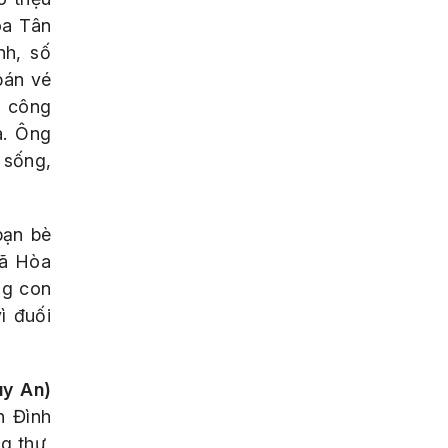
òa Tân
nh, số
bán vé
n công
à. Ông
 sống,
bạn bè
xã Hòa
ng con
ì đuối
uy An)
n Đình
g thư,