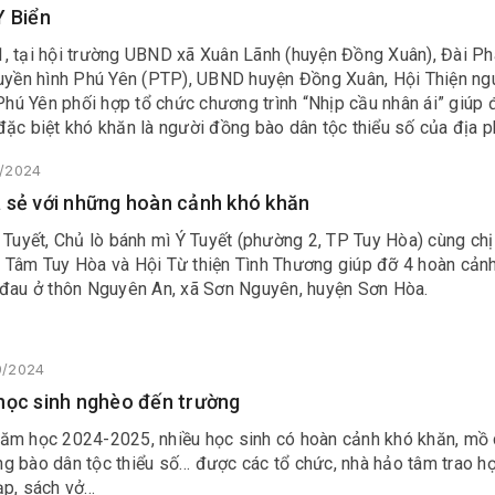
Y Biển
, tại hội trường UBND xã Xuân Lãnh (huyện Đồng Xuân), Đài Ph
ruyền hình Phú Yên (PTP), UBND huyện Đồng Xuân, Hội Thiện ng
ú Yên phối hợp tổ chức chương trình “Nhịp cầu nhân ái” giúp 
đặc biệt khó khăn là người đồng bào dân tộc thiểu số của địa 
9/2024
 sẻ với những hoàn cảnh khó khăn
 Tuyết, Chủ lò bánh mì Ý Tuyết (phường 2, TP Tuy Hòa) cùng ch
 Tâm Tuy Hòa và Hội Từ thiện Tình Thương giúp đỡ 4 hoàn cản
 đau ở thôn Nguyên An, xã Sơn Nguyên, huyện Sơn Hòa.
9/2024
học sinh nghèo đến trường
ăm học 2024-2025, nhiều học sinh có hoàn cảnh khó khăn, mồ 
g bào dân tộc thiểu số… được các tổ chức, nhà hảo tâm trao h
ạp, sách vở…