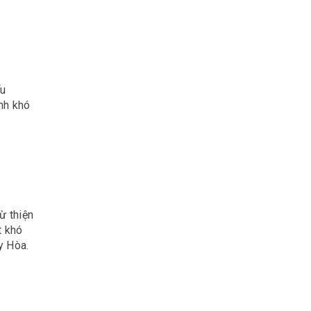
ểu
nh khó
ừ thiện
t khó
y Hòa.