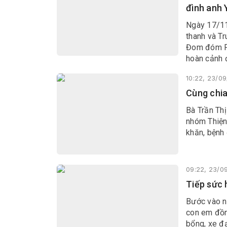
đình anh 
Ngày 17/11
thanh và T
Đom đóm Ph
hoàn cảnh 
này.
10:22, 23/0
Cùng chia
Bà Trần Thị
nhóm Thiện
khăn, bệnh
09:22, 23/0
Tiếp sức 
Bước vào n
con em đồn
bổng, xe đ