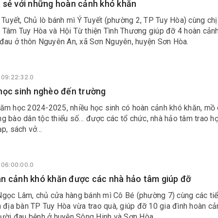
 sẻ với những hoàn cảnh khó khăn
 Tuyết, Chủ lò bánh mì Ý Tuyết (phường 2, TP Tuy Hòa) cùng ch
 Tâm Tuy Hòa và Hội Từ thiện Tình Thương giúp đỡ 4 hoàn cản
 đau ở thôn Nguyên An, xã Sơn Nguyên, huyện Sơn Hòa.
09:22:32.0
học sinh nghèo đến trường
ăm học 2024-2025, nhiều học sinh có hoàn cảnh khó khăn, mồ 
g bào dân tộc thiểu số… được các tổ chức, nhà hảo tâm trao h
ạp, sách vở…
06:00:00.0
n cảnh khó khăn được các nhà hảo tâm giúp đỡ
gọc Lâm, chủ cửa hàng bánh mì Cô Bé (phường 7) cùng các ti
 địa bàn TP Tuy Hòa vừa trao quà, giúp đỡ 10 gia đình hoàn cả
gười đau bệnh ở huyện Sông Hinh và Sơn Hòa.