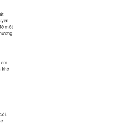
át
uyện
đỡ một
phương
ị em
h khó
côi,
ọc