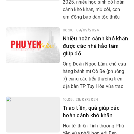
2025, nhiều học sinh có hoàn
cảnh khó khăn, mồ côi, con
em đồng bào dân tộc thiểu
số… được các tổ chức, nhà
06:00, 09/09/2024
hảo tâm trao học bổng, xe
Nhiều hoàn cảnh khó khăn
đạp, sách vở…
được các nhà hảo tâm
giúp đỡ
Ông Đoàn Ngọc Lâm, chủ cửa
hàng bánh mì Cô Bé (phường
7) cùng các tiểu thương trên
địa bàn TP Tuy Hòa vừa trao
quà, giúp đỡ 10 gia đình hoàn
10:09, 26/08/2024
cảnh khó khăn, có người đau
Trao tiền, quà giúp các
bệnh ở huyện Sông Hinh và
hoàn cảnh khó khăn
Sơn Hòa.
Hội từ thiện Tình thương Phú
Yên vừa phối hợp với Ban