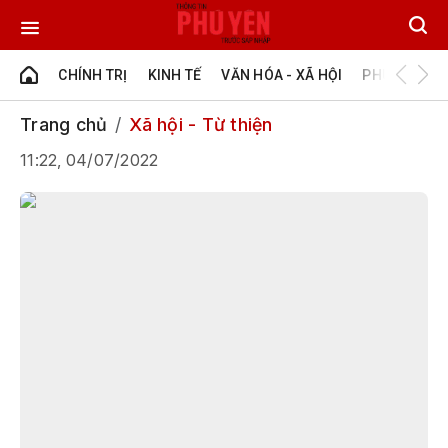
CHÍNH TRỊ
KINH TẾ
VĂN HÓA - XÃ HỘI
PHÚ YÊN - Đ
Trang chủ
Xã hội - Từ thiện
11:22, 04/07/2022