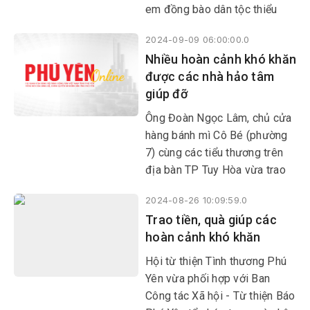
em đồng bào dân tộc thiểu
số… được các tổ chức, nhà
2024-09-09 06:00:00.0
hảo tâm trao học bổng, xe
Nhiều hoàn cảnh khó khăn
đạp, sách vở…
được các nhà hảo tâm
giúp đỡ
Ông Đoàn Ngọc Lâm, chủ cửa
hàng bánh mì Cô Bé (phường
7) cùng các tiểu thương trên
địa bàn TP Tuy Hòa vừa trao
quà, giúp đỡ 10 gia đình hoàn
2024-08-26 10:09:59.0
cảnh khó khăn, có người đau
Trao tiền, quà giúp các
bệnh ở huyện Sông Hinh và
hoàn cảnh khó khăn
Sơn Hòa.
Hội từ thiện Tình thương Phú
Yên vừa phối hợp với Ban
Công tác Xã hội - Từ thiện Báo