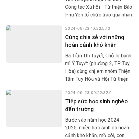
Công tác Xã hội - Từ thiện Báo
Phú Yên tổ chức trao quà nhân
dịp lễ Vu lan cho 24 hoàn cảnh
2024-09-23 10:22:57.0
đặc biệt khó khăn, người
Cùng chia sẻ với những
khuyết tật ở các huyện Phú
hoàn cảnh khó khăn
Hòa, Sơn Hòa, Sông Hinh và
TP Tuy Hòa.
Bà Trần Thị Tuyết, Chủ lò bánh
mì Ý Tuyết (phường 2, TP Tuy
Hòa) cùng chị em nhóm Thiện
Tâm Tuy Hòa và Hội Từ thiện
Tình Thương giúp đỡ 4 hoàn
2024-09-23 09:22:32.0
cảnh khó khăn, bệnh đau ở
Tiếp sức học sinh nghèo
thôn Nguyên An, xã Sơn
đến trường
Nguyên, huyện Sơn Hòa.
Bước vào năm học 2024-
2025, nhiều học sinh có hoàn
cảnh khó khăn, mồ côi, con