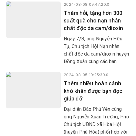
2024-08-08 09:47:20.0
cảnh đặc biệt khó khăn, bệnh
Thăm hỏi, tặng hơn 300
tật hiểm nghèo ở các huyện
suất quà cho nạn nhân
Phú Hòa, Tây Hòa, TX Đông
chất độc da cam/dioxin
Hòa và TP Tuy Hòa.
Ngày 7/8, ông Nguyễn Hữu
Tụ, Chủ tịch Hội Nạn nhân
chất độc da cam/dioxin huyện
Đồng Xuân cùng các ban
ngành, đoàn thể huyện tổ chức
2024-08-05 10:25:39.0
thăm hỏi, động viên và trao
Thêm nhiều hoàn cảnh
109 suất tiền mặt
khó khăn được bạn đọc
giúp đỡ
Đại diện Báo Phú Yên cùng
ông Nguyễn Xuân Trường, Phó
Chủ tịch UBND xã Hòa Hội
(huyện Phú Hòa) phối hợp với