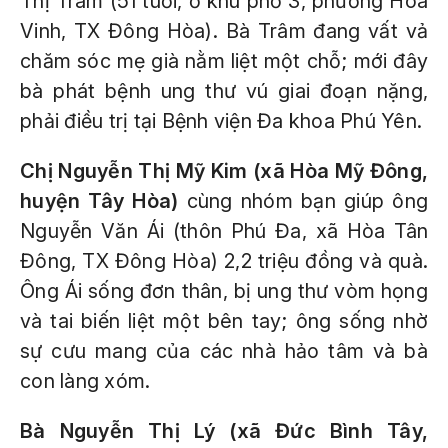
Thị Trâm (51 tuổi, ở khu phố 3, phường Hòa
Vinh, TX Đông Hòa). Bà Trâm đang vất vả
chăm sóc mẹ già nằm liệt một chỗ; mới đây
bà phát bệnh ung thư vú giai đoạn nặng,
phải điều trị tại Bệnh viện Đa khoa Phú Yên.
Chị Nguyễn Thị Mỹ Kim (xã Hòa Mỹ Đông,
huyện Tây Hòa)
cùng nhóm bạn giúp ông
Nguyễn Văn Ái (thôn Phú Đa, xã Hòa Tân
Đông, TX Đông Hòa) 2,2 triệu đồng và quà.
Ông Ái sống đơn thân, bị ung thư vòm họng
và tai biến liệt một bên tay; ông sống nhờ
sự cưu mang của các nhà hảo tâm và bà
con làng xóm.
Bà Nguyễn Thị Lý (xã Đức Bình Tây,