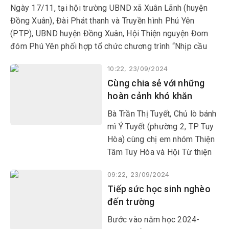
Ngày 17/11, tại hội trường UBND xã Xuân Lãnh (huyện
Đồng Xuân), Đài Phát thanh và Truyền hình Phú Yên
(PTP), UBND huyện Đồng Xuân, Hội Thiện nguyện Đom
đóm Phú Yên phối hợp tổ chức chương trình “Nhịp cầu
nhân ái” giúp đỡ một hoàn cảnh đặc biệt khó khăn là
10:22, 23/09/2024
người đồng bào dân tộc thiểu số của địa phương này.
Cùng chia sẻ với những
hoàn cảnh khó khăn
Bà Trần Thị Tuyết, Chủ lò bánh
mì Ý Tuyết (phường 2, TP Tuy
Hòa) cùng chị em nhóm Thiện
Tâm Tuy Hòa và Hội Từ thiện
Tình Thương giúp đỡ 4 hoàn
09:22, 23/09/2024
cảnh khó khăn, bệnh đau ở
Tiếp sức học sinh nghèo
thôn Nguyên An, xã Sơn
đến trường
Nguyên, huyện Sơn Hòa.
Bước vào năm học 2024-