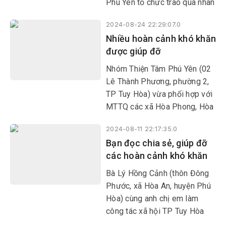
Phú Yên tổ chức trao quà nhân
dịp lễ Vu lan cho 24 hoàn cảnh
2024-08-24 22:29:07.0
đặc biệt khó khăn, người
Nhiều hoàn cảnh khó khăn
khuyết tật ở các huyện Phú
được giúp đỡ
Hòa, Sơn Hòa, Sông Hinh và
TP Tuy Hòa.
Nhóm Thiện Tâm Phú Yên (02
Lê Thành Phương, phường 2,
TP Tuy Hòa) vừa phối hợp với
MTTQ các xã Hòa Phong, Hòa
Bình 1, Hòa Tân Tây (huyện
2024-08-11 22:17:35.0
Tây Hòa) tổ chức trao 170
Bạn đọc chia sẻ, giúp đỡ
suất quà cho người già neo
các hoàn cảnh khó khăn
đơn, trẻ mồ côi, hộ nghèo.
Bà Lý Hồng Cảnh (thôn Đông
Phước, xã Hòa An, huyện Phú
Hòa) cùng anh chị em làm
công tác xã hội TP Tuy Hòa
giúp đỡ 12 gia đình có hoàn