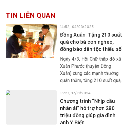
TIN LIÊN QUAN
14:52, 04/03/2025
Đồng Xuân: Tặng 210 suất
quà cho bà con nghèo,
đồng bào dân tộc thiểu số
Ngày 4/3, Hội Chữ thập đỏ xã
Xuân Phước (huyện Đồng
Xuân) cùng các mạnh thường
quân thăm, tặng 210 suất quà,
mỗi suất 300.000 đồng cho
16:27, 17/11/2024
bà con nghèo, đồng bào dân
Chương trình “Nhịp cầu
tộc thiểu số thôn Suối Mây và
nhân ái” hỗ trợ hơn 280
Phú Hội (xã Xuân Phước).
triệu đồng giúp gia đình
anh Y Biển