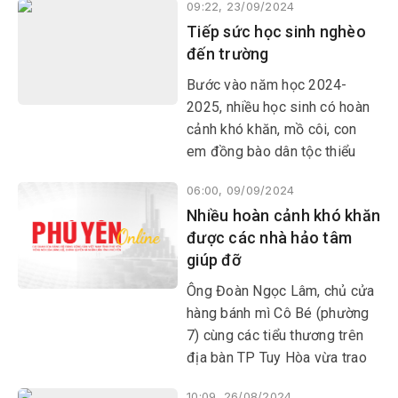
09:22, 23/09/2024
cảnh khó khăn, bệnh đau ở
Tiếp sức học sinh nghèo
thôn Nguyên An, xã Sơn
đến trường
Nguyên, huyện Sơn Hòa.
Bước vào năm học 2024-
2025, nhiều học sinh có hoàn
cảnh khó khăn, mồ côi, con
em đồng bào dân tộc thiểu
số… được các tổ chức, nhà
06:00, 09/09/2024
hảo tâm trao học bổng, xe
Nhiều hoàn cảnh khó khăn
đạp, sách vở…
được các nhà hảo tâm
giúp đỡ
Ông Đoàn Ngọc Lâm, chủ cửa
hàng bánh mì Cô Bé (phường
7) cùng các tiểu thương trên
địa bàn TP Tuy Hòa vừa trao
quà, giúp đỡ 10 gia đình hoàn
10:09, 26/08/2024