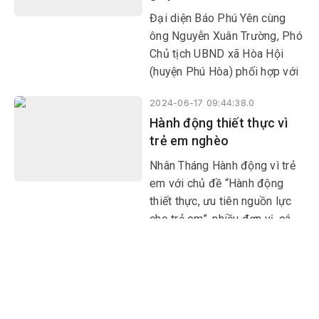
Đại diện Báo Phú Yên cùng
ông Nguyễn Xuân Trường, Phó
Chủ tịch UBND xã Hòa Hội
(huyện Phú Hòa) phối hợp với
nhóm thiện nguyện Gieo
2024-06-17 09:44:38.0
Duyên (huyện Phú Hòa) vừa tổ
Hành động thiết thực vì
chức trao 5 chiếc xe đạp cho
trẻ em nghèo
5 học sinh nghèo vượt khó
học chăm
Nhân Tháng Hành động vì trẻ
em với chủ đề “Hành động
thiết thực, ưu tiên nguồn lực
cho trẻ em”, nhiều đơn vị, cá
nhân đã tổ chức các hoạt
2024-06-08 14:09:09.0
động giúp trẻ em mồ côi, trẻ
Giúp đỡ một hoàn cảnh
em có hoàn cảnh đặc biệt khó
khó khăn gần 100 triệu
khăn ở vùng sâu, vùng xa
đồng