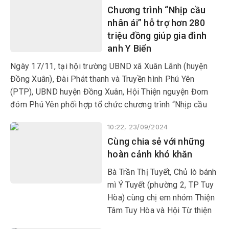
Chương trình “Nhịp cầu
tộc thiểu số thôn Suối Mây và
nhân ái” hỗ trợ hơn 280
Phú Hội (xã Xuân Phước).
triệu đồng giúp gia đình
anh Y Biển
Ngày 17/11, tại hội trường UBND xã Xuân Lãnh (huyện
Đồng Xuân), Đài Phát thanh và Truyền hình Phú Yên
(PTP), UBND huyện Đồng Xuân, Hội Thiện nguyện Đom
đóm Phú Yên phối hợp tổ chức chương trình “Nhịp cầu
nhân ái” giúp đỡ một hoàn cảnh đặc biệt khó khăn là
10:22, 23/09/2024
người đồng bào dân tộc thiểu số của địa phương này.
Cùng chia sẻ với những
hoàn cảnh khó khăn
Bà Trần Thị Tuyết, Chủ lò bánh
mì Ý Tuyết (phường 2, TP Tuy
Hòa) cùng chị em nhóm Thiện
Tâm Tuy Hòa và Hội Từ thiện
Tình Thương giúp đỡ 4 hoàn