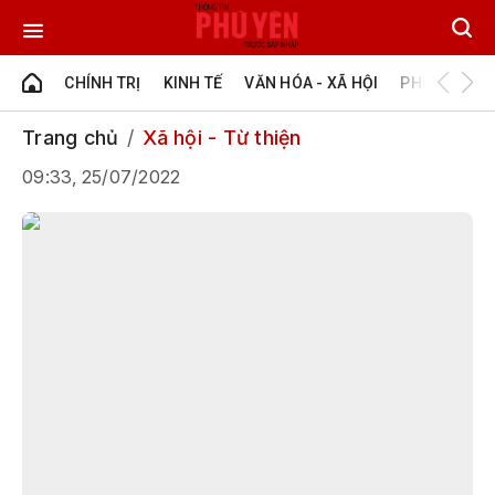
CHÍNH TRỊ
KINH TẾ
VĂN HÓA - XÃ HỘI
PHÚ YÊN - Đ
Trang chủ
Xã hội - Từ thiện
09:33, 25/07/2022