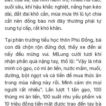
suối sâu, khí hậu khắc nghiệt, nắng hạn kéo
dài, đất đai khô cằn, mùa mưa thì lũ lụt chia
cắt nên đồng bào nơi đây thường phải tự
cung tự cấp, rất khó khăn.
Tại phân trường tiểu học thôn Phú Đồng, bà
con đã chộn rộn đứng đợi, thấy xe đến ai
nấy đều mừng vui. MíLung cười tươi khi
nhận phần quà nặng tay, thổ lộ: “Vậy là nhà
mình có gạo, có mì ăn liền, nước mắm, muối,
đường, bột ngọt và cả tiền để mua thức ăn
trong mùa nắng này rồi. Mình cảm ơn mọi
người rất nhiều”. Lần lượt 1 tấn gạo, 100
thùng mì ăn liền, 100 suất nhu yếu phẩm và
10 triệu đồng tiền mặt được trao đến tay bà