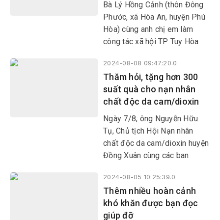
Bà Lý Hồng Cảnh (thôn Đông
Phước, xã Hòa An, huyện Phú
Hòa) cùng anh chị em làm
công tác xã hội TP Tuy Hòa
giúp đỡ 12 gia đình có hoàn
2024-08-08 09:47:20.0
cảnh đặc biệt khó khăn, bệnh
Thăm hỏi, tặng hơn 300
tật hiểm nghèo ở các huyện
suất quà cho nạn nhân
Phú Hòa, Tây Hòa, TX Đông
chất độc da cam/dioxin
Hòa và TP Tuy Hòa.
Ngày 7/8, ông Nguyễn Hữu
Tụ, Chủ tịch Hội Nạn nhân
chất độc da cam/dioxin huyện
Đồng Xuân cùng các ban
ngành, đoàn thể huyện tổ chức
2024-08-05 10:25:39.0
thăm hỏi, động viên và trao
Thêm nhiều hoàn cảnh
109 suất tiền mặt
khó khăn được bạn đọc
giúp đỡ