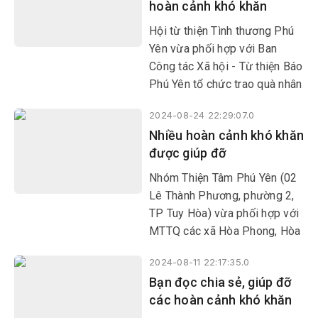
hoàn cảnh khó khăn
Sơn Hòa.
Hội từ thiện Tình thương Phú
Yên vừa phối hợp với Ban
Công tác Xã hội - Từ thiện Báo
Phú Yên tổ chức trao quà nhân
dịp lễ Vu lan cho 24 hoàn cảnh
2024-08-24 22:29:07.0
đặc biệt khó khăn, người
Nhiều hoàn cảnh khó khăn
khuyết tật ở các huyện Phú
được giúp đỡ
Hòa, Sơn Hòa, Sông Hinh và
TP Tuy Hòa.
Nhóm Thiện Tâm Phú Yên (02
Lê Thành Phương, phường 2,
TP Tuy Hòa) vừa phối hợp với
MTTQ các xã Hòa Phong, Hòa
Bình 1, Hòa Tân Tây (huyện
2024-08-11 22:17:35.0
Tây Hòa) tổ chức trao 170
Bạn đọc chia sẻ, giúp đỡ
suất quà cho người già neo
các hoàn cảnh khó khăn
đơn, trẻ mồ côi, hộ nghèo.