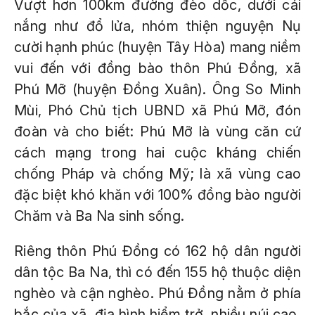
Vượt hơn 100km đường đèo dốc, dưới cái
nắng như đổ lửa, nhóm thiện nguyện Nụ
cười hạnh phúc (huyện Tây Hòa) mang niềm
vui đến với đồng bào thôn Phú Đồng, xã
Phú Mỡ (huyện Đồng Xuân). Ông So Minh
Mùi, Phó Chủ tịch UBND xã Phú Mỡ, đón
đoàn và cho biết: Phú Mỡ là vùng căn cứ
cách mạng trong hai cuộc kháng chiến
chống Pháp và chống Mỹ; là xã vùng cao
đặc biệt khó khăn với 100% đồng bào người
Chăm và Ba Na sinh sống.
Riêng thôn Phú Đồng có 162 hộ dân người
dân tộc Ba Na, thì có đến 155 hộ thuộc diện
nghèo và cận nghèo. Phú Đồng nằm ở phía
bắc của xã, địa hình hiểm trở, nhiều núi cao,