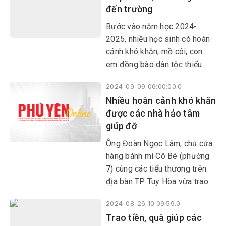
đến trường
Nguyên, huyện Sơn Hòa.
Bước vào năm học 2024-
2025, nhiều học sinh có hoàn
cảnh khó khăn, mồ côi, con
em đồng bào dân tộc thiểu
số… được các tổ chức, nhà
2024-09-09 06:00:00.0
hảo tâm trao học bổng, xe
Nhiều hoàn cảnh khó khăn
đạp, sách vở…
được các nhà hảo tâm
giúp đỡ
Ông Đoàn Ngọc Lâm, chủ cửa
hàng bánh mì Cô Bé (phường
7) cùng các tiểu thương trên
địa bàn TP Tuy Hòa vừa trao
quà, giúp đỡ 10 gia đình hoàn
2024-08-26 10:09:59.0
cảnh khó khăn, có người đau
Trao tiền, quà giúp các
bệnh ở huyện Sông Hinh và