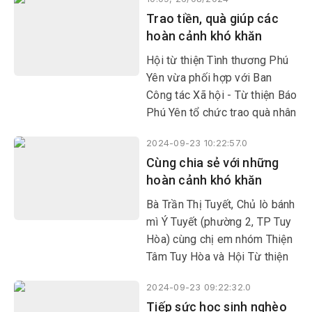
cảnh khó khăn, có người đau
Trao tiền, quà giúp các
bệnh ở huyện Sông Hinh và
hoàn cảnh khó khăn
Sơn Hòa.
Hội từ thiện Tình thương Phú
Yên vừa phối hợp với Ban
Công tác Xã hội - Từ thiện Báo
Phú Yên tổ chức trao quà nhân
dịp lễ Vu lan cho 24 hoàn cảnh
2024-09-23 10:22:57.0
đặc biệt khó khăn, người
Cùng chia sẻ với những
khuyết tật ở các huyện Phú
hoàn cảnh khó khăn
Hòa, Sơn Hòa, Sông Hinh và
TP Tuy Hòa.
Bà Trần Thị Tuyết, Chủ lò bánh
mì Ý Tuyết (phường 2, TP Tuy
Hòa) cùng chị em nhóm Thiện
Tâm Tuy Hòa và Hội Từ thiện
Tình Thương giúp đỡ 4 hoàn
2024-09-23 09:22:32.0
cảnh khó khăn, bệnh đau ở
Tiếp sức học sinh nghèo
thôn Nguyên An, xã Sơn