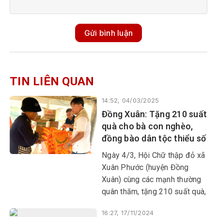
Gửi bình luận
TIN LIÊN QUAN
14:52, 04/03/2025
Đồng Xuân: Tặng 210 suất
quà cho bà con nghèo,
đồng bào dân tộc thiểu số
Ngày 4/3, Hội Chữ thập đỏ xã
Xuân Phước (huyện Đồng
Xuân) cùng các mạnh thường
quân thăm, tặng 210 suất quà,
mỗi suất 300.000 đồng cho
16:27, 17/11/2024
bà con nghèo, đồng bào dân