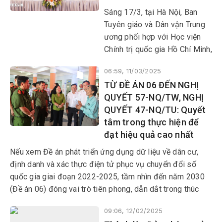
Sáng 17/3, tại Hà Nội, Ban
Tuyên giáo và Dân vận Trung
ương phối hợp với Học viện
Chính trị quốc gia Hồ Chí Minh,
Tạp chí Cộng sản, Hội đồng
06:59, 11/03/2025
Lý luận Trung ương tổ chức
TỪ ĐỀ ÁN 06 ĐẾN NGHỊ
Hội thảo quốc gia “Công tác lý
QUYẾT 57-NQ/TW, NGHỊ
luận của Đảng và những định
QUYẾT 47-NQ/TU: Quyết
hướng nghiên cứu quan trọng
tâm trong thực hiện để
đến năm 2030, tầm nhìn đến
đạt hiệu quả cao nhất
năm 2045”.
Nếu xem Đề án phát triển ứng dụng dữ liệu về dân cư,
định danh và xác thực điện tử phục vụ chuyển đổi số
quốc gia giai đoạn 2022-2025, tầm nhìn đến năm 2030
(Đề án 06) đóng vai trò tiên phong, dẫn dắt trong thúc
đẩy chuyển đổi số quốc gia, đổi mới phương thức quản
09:06, 12/02/2025
trị quốc gia