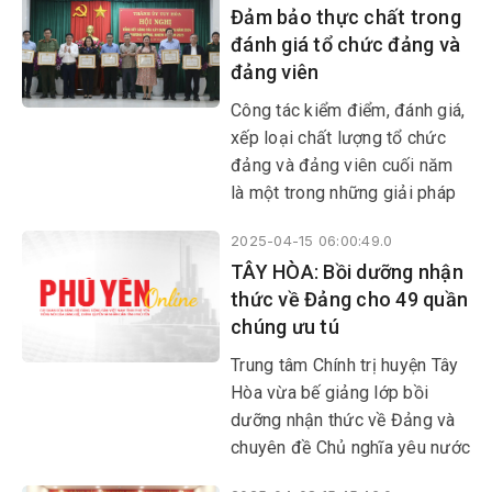
Đảm bảo thực chất trong
Thường vụ Huyện ủy Đồng
đánh giá tổ chức đảng và
Xuân đã tập trung thực hiện
đảng viên
quyết liệt các giải pháp, giao
chỉ tiêu, nhiệm vụ cho người
Công tác kiểm điểm, đánh giá,
đứng đầu các đơn vị, địa
xếp loại chất lượng tổ chức
phương.
đảng và đảng viên cuối năm
là một trong những giải pháp
quan trọng nhằm góp phần
2025-04-15 06:00:49.0
nâng cao năng lực lãnh đạo,
TÂY HÒA: Bồi dưỡng nhận
sức chiến đấu của tổ chức
thức về Đảng cho 49 quần
đảng cũng như chất lượng đội
chúng ưu tú
ngũ đảng viên. Thời gian qua,
công tác này đã được các cấp
Trung tâm Chính trị huyện Tây
ủy trong toàn tỉnh thực hiện
Hòa vừa bế giảng lớp bồi
bảo đảm khách quan, toàn
dưỡng nhận thức về Đảng và
diện, thực chất.
chuyên đề Chủ nghĩa yêu nước
Việt Nam khóa II năm 2025.