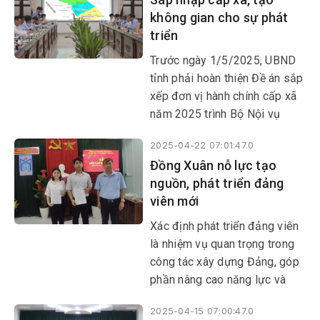
hội toàn quốc lần thứ XIV của
không gian cho sự phát
Đảng.
triển
​​​​​​​Trước ngày 1/5/2025, UBND
tỉnh phải hoàn thiện Đề án sắp
xếp đơn vị hành chính cấp xã
năm 2025 trình Bộ Nội vụ
thẩm định để Chính phủ và Ủy
2025-04-22 07:01:47.0
ban Thường vụ Quốc hội xem
Đồng Xuân nỗ lực tạo
xét, quyết định.
nguồn, phát triển đảng
viên mới
Xác định phát triển đảng viên
là nhiệm vụ quan trọng trong
công tác xây dựng Đảng, góp
phần nâng cao năng lực và
sức chiến đấu của tổ chức
2025-04-15 07:00:47.0
đảng, những năm qua, Ban