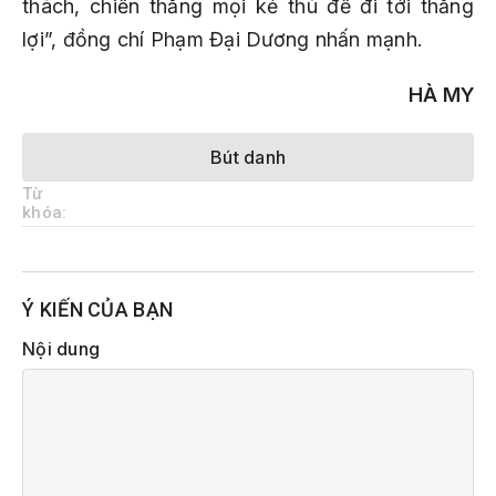
thách, chiến thắng mọi kẻ thù để đi tới thắng
lợi”, đồng chí Phạm Đại Dương nhấn mạnh.
HÀ MY
Bút danh
Từ
khóa:
Ý KIẾN CỦA BẠN
Nội dung