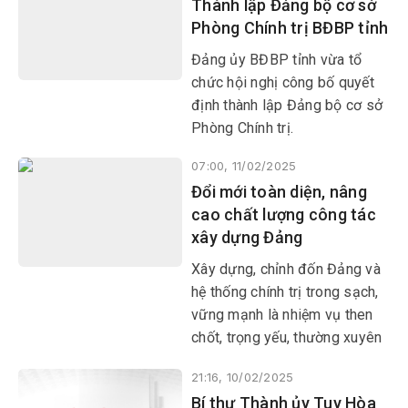
Thành lập Đảng bộ cơ sở
Phòng Chính trị BĐBP tỉnh
Đảng ủy BĐBP tỉnh vừa tổ
chức hội nghị công bố quyết
định thành lập Đảng bộ cơ sở
Phòng Chính trị.
07:00, 11/02/2025
Đổi mới toàn diện, nâng
cao chất lượng công tác
xây dựng Đảng
Xây dựng, chỉnh đốn Đảng và
hệ thống chính trị trong sạch,
vững mạnh là nhiệm vụ then
chốt, trọng yếu, thường xuyên
nhằm nâng cao năng lực lãnh
21:16, 10/02/2025
đạo, cầm quyền của Đảng,
Bí thư Thành ủy Tuy Hòa
tăng cường hiệu lực hiệu quả