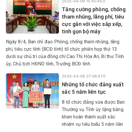
2025-04-08 15:45:46.0
Lớp bồi dưỡng có sự tham gia
Tăng cường phòng, chống
của 49 quần chúng ưu tú đến
tham nhũng, lãng phí, tiêu
từ các tổ chức đảng trực
cực gắn với việc sắp xếp,
thuộc.
tinh gọn bộ máy
Ngày 8/4, Ban chỉ đạo Phòng, chống tham nhũng, lãng
phí, tiêu cực tỉnh (BCĐ tỉnh) tổ chức phiên họp thứ 13
dưới sự chủ trì của đồng chí Cao Thị Hòa An, Bí thư Tỉnh
ủy, Chủ tịch HĐND tỉnh, Trưởng BCĐ tỉnh.
2025-04-08 07:06:47.0
Những tổ chức đảng xuất
sắc 5 năm liên tục
8 tổ chức đảng vừa được Ban
Thường vụ Tỉnh ủy tặng bằng
khen hoàn thành xuất sắc
nhiệm vụ tiêu biểu 5 năm liền
(2020-2024). Để có được kết