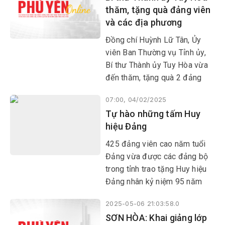
thăm, tặng quà đảng viên
hoạt động của hệ thống chính
và các địa phương
trị, củng cố lòng tin của Nhân
dân đối với Đảng.
Đồng chí Huỳnh Lữ Tân, Ủy
viên Ban Thường vụ Tỉnh ủy,
Bí thư Thành ủy Tuy Hòa vừa
đến thăm, tặng quà 2 đảng
viên cao năm tuổi Đảng, gồm:
07:00, 04/02/2025
cụ Lưu Bình, 75 năm tuổi
Tự hào những tấm Huy
Đảng ở phường 9 và cụ Tạ Thị
hiệu Đảng
Xuân Mai, 76 năm tuổi Đảng
phường 5.
425 đảng viên cao năm tuổi
Đảng vừa được các đảng bộ
trong tỉnh trao tặng Huy hiệu
Đảng nhân kỷ niệm 95 năm
Ngày thành lập Đảng Cộng
2025-05-06 21:03:58.0
sản Việt Nam (3/2/1930-
SƠN HÒA: Khai giảng lớp
3/2/2025).