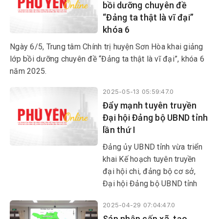
bồi dưỡng chuyên đề
“Đảng ta thật là vĩ đại”
khóa 6
Ngày 6/5, Trung tâm Chính trị huyện Sơn Hòa khai giảng
lớp bồi dưỡng chuyên đề “Đảng ta thật là vĩ đại”, khóa 6
năm 2025.
2025-05-13 05:59:47.0
Đẩy mạnh tuyên truyền
Đại hội Đảng bộ UBND tỉnh
lần thứ I
Đảng ủy UBND tỉnh vừa triển
khai Kế hoạch tuyên truyền
đại hội chi, đảng bộ cơ sở,
Đại hội Đảng bộ UBND tỉnh
lần thứ I, tiến tới Đại hội Đảng
2025-04-29 07:04:47.0
bộ tỉnh lần thứ XVIII và Đại
Sáp nhập cấp xã, tạo