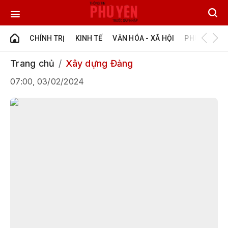
CHÍNH TRỊ
KINH TẾ
VĂN HÓA - XÃ HỘI
PHÚ YÊN - Đ
Trang chủ
Xây dựng Đảng
07:00, 03/02/2024