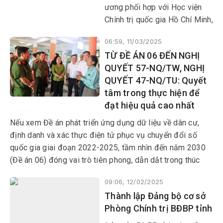
ương phối hợp với Học viện
Chính trị quốc gia Hồ Chí Minh,
Tạp chí Cộng sản, Hội đồng
06:59, 11/03/2025
Lý luận Trung ương tổ chức
TỪ ĐỀ ÁN 06 ĐẾN NGHỊ
Hội thảo quốc gia “Công tác lý
QUYẾT 57-NQ/TW, NGHỊ
luận của Đảng và những định
QUYẾT 47-NQ/TU: Quyết
hướng nghiên cứu quan trọng
tâm trong thực hiện để
đến năm 2030, tầm nhìn đến
đạt hiệu quả cao nhất
năm 2045”.
Nếu xem Đề án phát triển ứng dụng dữ liệu về dân cư,
định danh và xác thực điện tử phục vụ chuyển đổi số
quốc gia giai đoạn 2022-2025, tầm nhìn đến năm 2030
(Đề án 06) đóng vai trò tiên phong, dẫn dắt trong thúc
đẩy chuyển đổi số quốc gia, đổi mới phương thức quản
09:06, 12/02/2025
trị quốc gia
Thành lập Đảng bộ cơ sở
Phòng Chính trị BĐBP tỉnh