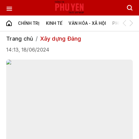
CHÍNH TRỊ
KINH TẾ
VĂN HÓA - XÃ HỘI
PHÚ YÊN - Đ
Trang chủ
Xây dựng Đảng
14:13, 18/06/2024