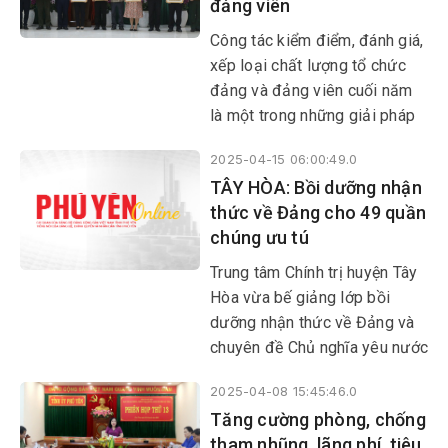
đảng viên
quyết liệt các giải pháp, giao
chỉ tiêu, nhiệm vụ cho người
Công tác kiểm điểm, đánh giá,
đứng đầu các đơn vị, địa
xếp loại chất lượng tổ chức
phương.
đảng và đảng viên cuối năm
là một trong những giải pháp
quan trọng nhằm góp phần
2025-04-15 06:00:49.0
nâng cao năng lực lãnh đạo,
TÂY HÒA: Bồi dưỡng nhận
sức chiến đấu của tổ chức
thức về Đảng cho 49 quần
đảng cũng như chất lượng đội
chúng ưu tú
ngũ đảng viên. Thời gian qua,
công tác này đã được các cấp
Trung tâm Chính trị huyện Tây
ủy trong toàn tỉnh thực hiện
Hòa vừa bế giảng lớp bồi
bảo đảm khách quan, toàn
dưỡng nhận thức về Đảng và
diện, thực chất.
chuyên đề Chủ nghĩa yêu nước
Việt Nam khóa II năm 2025.
2025-04-08 15:45:46.0
Lớp bồi dưỡng có sự tham gia
Tăng cường phòng, chống
của 49 quần chúng ưu tú đến
tham nhũng, lãng phí, tiêu
từ các tổ chức đảng trực