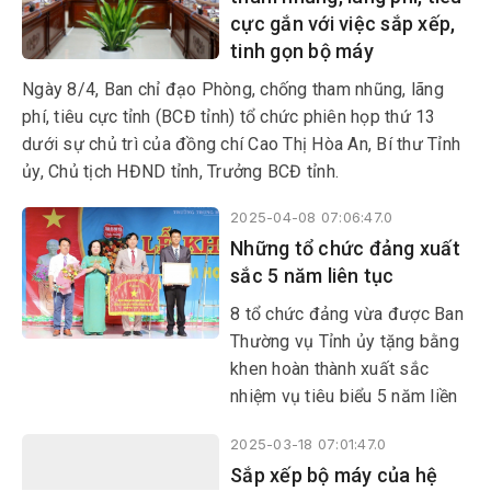
cực gắn với việc sắp xếp,
thuộc.
tinh gọn bộ máy
Ngày 8/4, Ban chỉ đạo Phòng, chống tham nhũng, lãng
phí, tiêu cực tỉnh (BCĐ tỉnh) tổ chức phiên họp thứ 13
dưới sự chủ trì của đồng chí Cao Thị Hòa An, Bí thư Tỉnh
ủy, Chủ tịch HĐND tỉnh, Trưởng BCĐ tỉnh.
2025-04-08 07:06:47.0
Những tổ chức đảng xuất
sắc 5 năm liên tục
8 tổ chức đảng vừa được Ban
Thường vụ Tỉnh ủy tặng bằng
khen hoàn thành xuất sắc
nhiệm vụ tiêu biểu 5 năm liền
(2020-2024). Để có được kết
2025-03-18 07:01:47.0
quả này là cả một quá trình
Sắp xếp bộ máy của hệ
phấn đấu của các tổ chức