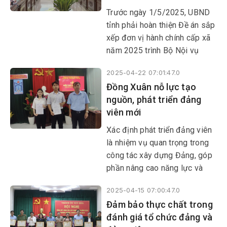
​​​​​​​Trước ngày 1/5/2025, UBND
tỉnh phải hoàn thiện Đề án sắp
xếp đơn vị hành chính cấp xã
năm 2025 trình Bộ Nội vụ
thẩm định để Chính phủ và Ủy
2025-04-22 07:01:47.0
ban Thường vụ Quốc hội xem
Đồng Xuân nỗ lực tạo
xét, quyết định.
nguồn, phát triển đảng
viên mới
Xác định phát triển đảng viên
là nhiệm vụ quan trọng trong
công tác xây dựng Đảng, góp
phần nâng cao năng lực và
sức chiến đấu của tổ chức
2025-04-15 07:00:47.0
đảng, những năm qua, Ban
Đảm bảo thực chất trong
Thường vụ Huyện ủy Đồng
đánh giá tổ chức đảng và
Xuân đã tập trung thực hiện