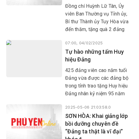
dân đối với Đảng.
Đồng chí Huỳnh Lữ Tân, Ủy
viên Ban Thường vụ Tỉnh ủy,
Bí thư Thành ủy Tuy Hòa vừa
đến thăm, tặng quà 2 đảng
viên cao năm tuổi Đảng, gồm:
07:00, 04/02/2025
cụ Lưu Bình, 75 năm tuổi
Tự hào những tấm Huy
Đảng ở phường 9 và cụ Tạ Thị
hiệu Đảng
Xuân Mai, 76 năm tuổi Đảng
phường 5.
425 đảng viên cao năm tuổi
Đảng vừa được các đảng bộ
trong tỉnh trao tặng Huy hiệu
Đảng nhân kỷ niệm 95 năm
Ngày thành lập Đảng Cộng
2025-05-06 21:03:58.0
sản Việt Nam (3/2/1930-
SƠN HÒA: Khai giảng lớp
3/2/2025).
bồi dưỡng chuyên đề
“Đảng ta thật là vĩ đại”