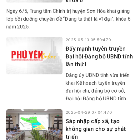
khóa 6
Ngày 6/5, Trung tâm Chính trị huyện Sơn Hòa khai giảng
lớp bồi dưỡng chuyên đề “Đảng ta thật là vĩ đại”, khóa 6
năm 2025.
2025-05-13 05:59:47.0
Đẩy mạnh tuyên truyền
Đại hội Đảng bộ UBND tỉnh
lần thứ I
Đảng ủy UBND tỉnh vừa triển
khai Kế hoạch tuyên truyền
đại hội chi, đảng bộ cơ sở,
Đại hội Đảng bộ UBND tỉnh
lần thứ I, tiến tới Đại hội Đảng
2025-04-29 07:04:47.0
bộ tỉnh lần thứ XVIII và Đại
Sáp nhập cấp xã, tạo
hội toàn quốc lần thứ XIV của
không gian cho sự phát
Đảng.
triển