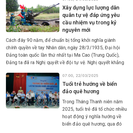
qua, đi đôi với việc tuyên
Xây dựng lực lượng dân
truyền, phổ biến, đưa Luật
quân tự vệ đáp ứng yêu
DQTV vào cuộc sống, cấp ủy,
cầu nhiệm vụ trong kỷ
chính quyền các cấp thường
nguyên mới
xuyên quan tâm xây dựng lực
lượng DQTV phù hợp với đặc
Cách đây 90 năm, để chuẩn bị tổng khởi nghĩa giành
điểm, điều kiện cụ thể của
chính quyền về tay Nhân dân, ngày 28/3/1935, Đại hội
từng địa phương.
Đảng toàn quốc lần thứ nhất tại Ma Cao (Trung Quốc),
Đảng ta đã ra Nghị quyết về đội tự vệ. Nghị quyết khẳng
định “Tự vệ đội càng mạnh thì tức là có điều kiện thuận
07:00, 22/03/2025
lợi để sau này tổ chức du kích chiến tranh và vũ trang
Tuổi trẻ hướng về biển
bạo động”.
đảo quê hương
Trong Tháng Thanh niên năm
2025, tuổi trẻ đã tổ chức nhiều
hoạt động ý nghĩa hướng về
biển đảo quê hương; qua đó
phát huy vai trò xung kích, tình