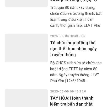
lực lượng ta, cố giữ cho được
Trải qua 80 năm xây dựng,
một vùng tự do để làm căn cứ
chiến đấu và trưởng thành, bất
kháng chiến lâu dài”…
luận trong điều kiện, hoàn
cảnh, thời gian nào, LLVT Phú
Yên luôn tự khẳng định vai trò
2025-06-06 10:38:06.0
xung kích, góp phần xứng
Tổ chức hoạt động thể
đáng vào sự nghiệp đấu tranh,
dục thể thao nhân ngày
xây dựng và bảo vệ Tổ quốc
truyền thống
trên quê hương thân yêu, góp
phần tô thắm truyền thống lịch
Bộ CHQS tỉnh vừa tổ chức các
sử vẻ vang của quân đội ta:
hoạt động TDTT kỷ niệm 80
Trung với nước, hiếu với dân,
năm Ngày truyền thống LLVT
sẵn sàng chiến đấu hy sinh vì
Phú Yên (12/6/1945-
độc lập tự do của Tổ quốc;
12/6/2025), hướng tới kỷ
nhiệm vụ nào cũng hoàn thành,
2025-06-09 09:42:25.0
niệm 80 năm Ngày truyền
khó khăn nào cũng vượt qua,
TÂY HÒA: Hoàn thành
thống LLVT Quân khu 5
kẻ thù nào cũng đánh thắng.
kiểm tra bắn đạn thật
(16/10/1945-16/10/2025).