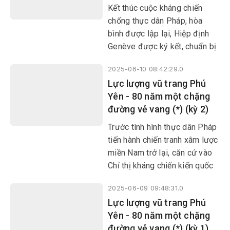
ra một trang sử hào hùng, vẻ
Kết thúc cuộc kháng chiến
vang của Nhân dân và LLVT
chống thực dân Pháp, hòa
Phú Yên. Từ đó, ngày 12/6
bình được lập lại, Hiệp định
hằng năm trở thành Ngày
Genève được ký kết, chuẩn bị
truyền thống của LLVT tỉnh
tổng tuyển cử thống nhất đất
nhà.
2025-06-10 08:42:29.0
nước. Song đế quốc Mỹ với
Lực lượng vũ trang Phú
sự câu kết của thực dân Pháp
Yên - 80 năm một chặng
đã ngang nhiên phá hoại hiệp
đường vẻ vang (*) (kỳ 2)
định này, thực hiện âm mưu
biến miền Nam Việt Nam thành
Trước tình hình thực dân Pháp
thuộc địa kiểu mới, “tiền đồn
tiến hành chiến tranh xâm lược
chống cộng” ở Đông Nam
miền Nam trở lại, căn cứ vào
châu Á.
Chỉ thị kháng chiến kiến quốc
của Trung ương Đảng, Xứ ủy
2025-06-09 09:48:31.0
và UBND cách mạng lâm thời
​​​​​​​Lực lượng vũ trang Phú
Trung Bộ đã đề ra chủ trương:
Yên - 80 năm một chặng
“Tích cực đánh tiêu hao ngăn
đường vẻ vang (*) (kỳ 1)
chặn địch từng bước, bảo tồn