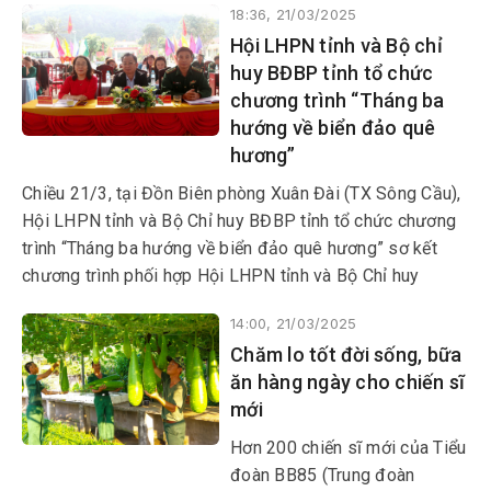
18:36, 21/03/2025
nguyện của tuổi trẻ, góp phần
Hội LHPN tỉnh và Bộ chỉ
nâng cao ý thức bảo vệ chủ
huy BĐBP tỉnh tổ chức
quyền biển đảo trong tình hình
chương trình “Tháng ba
mới.
hướng về biển đảo quê
hương”
Chiều 21/3, tại Đồn Biên phòng Xuân Đài (TX Sông Cầu),
Hội LHPN tỉnh và Bộ Chỉ huy BĐBP tỉnh tổ chức chương
trình “Tháng ba hướng về biển đảo quê hương” sơ kết
chương trình phối hợp Hội LHPN tỉnh và Bộ Chỉ huy
BĐBP tỉnh về vận động phụ nữ tham gia xây dựng và bảo
14:00, 21/03/2025
vệ chủ quyền lãnh thổ, an ninh biên giới, biển đảo giai
Chăm lo tốt đời sống, bữa
đoạn 2023-2025 và mô hình kết nghĩa giữa Hội LHPN
ăn hàng ngày cho chiến sĩ
với các đồn biên phòng giai đoạn 2020-2025.
mới
Hơn 200 chiến sĩ mới của Tiểu
đoàn BB85 (Trung đoàn