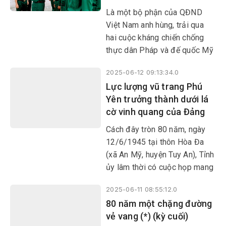
Là một bộ phận của QĐND
Việt Nam anh hùng, trải qua
hai cuộc kháng chiến chống
thực dân Pháp và đế quốc Mỹ
xâm lược, LLVT Phú Yên
2025-06-12 09:13:34.0
không ngừng phát triển, ngày
Lực lượng vũ trang Phú
càng lớn mạnh và trưởng
Yên trưởng thành dưới lá
thành.
cờ vinh quang của Đảng
Cách đây tròn 80 năm, ngày
12/6/1945 tại thôn Hòa Đa
(xã An Mỹ, huyện Tuy An), Tỉnh
ủy lâm thời có cuộc họp mang
ý nghĩa lịch sử để chuẩn bị
2025-06-11 08:55:12.0
cho tổng khởi nghĩa giành
​​​​​​​80 năm một chặng đường
chính quyền và thống nhất tổ
vẻ vang (*) (kỳ cuối)
chức lãnh đạo LLVT tỉnh; mở