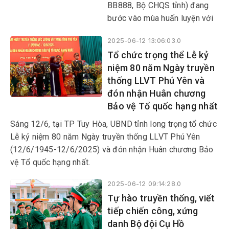
BB888, Bộ CHQS tỉnh) đang
bước vào mùa huấn luyện với
quyết tâm giành kết quả cao
2025-06-12 13:06:03.0
nhất ở tất cả các nội dung,
Tổ chức trọng thể Lễ kỷ
khoa mục trong 3 tháng huấn
niệm 80 năm Ngày truyền
luyện.
thống LLVT Phú Yên và
đón nhận Huân chương
Bảo vệ Tổ quốc hạng nhất
Sáng 12/6, tại TP Tuy Hòa, UBND tỉnh long trọng tổ chức
Lễ kỷ niệm 80 năm Ngày truyền thống LLVT Phú Yên
(12/6/1945-12/6/2025) và đón nhận Huân chương Bảo
vệ Tổ quốc hạng nhất.
2025-06-12 09:14:28.0
Tự hào truyền thống, viết
tiếp chiến công, xứng
danh Bộ đội Cụ Hồ