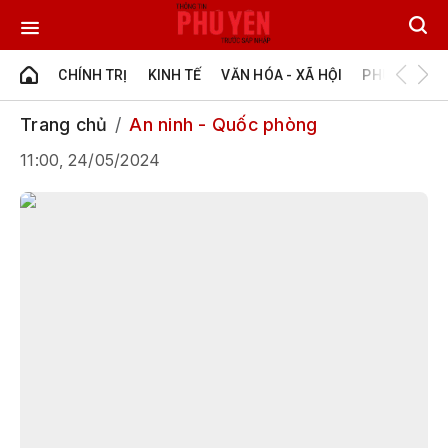
CHÍNH TRỊ
KINH TẾ
VĂN HÓA - XÃ HỘI
PHÚ YÊN - Đ
Trang chủ
An ninh - Quốc phòng
11:00, 24/05/2024