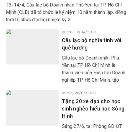
Tối 14/4, Câu lạc bộ Doanh nhân Phú Yên tại TP Hồ Chí
Minh (CLB) đã tổ chức lễ kỷ niệm 10 năm thành lập, đồng
thời tổ chức đại hội nhiệm kỳ 3.
08:20, 12/04/2018
Câu lạc bộ nghĩa tình với
quê hương
Câu lạc bộ Doanh nhân Phú
Yên tại TP Hồ Chí Minh là
thành viên của Hiệp hội Doanh
nghiệp TP Hồ Chí Minh, tập
hợp các nhà quản lý doanh
09:57, 28/06/2017
nghiệp quê Phú Yên đang
Tặng 30 xe đạp cho học
sống, làm việc tại TP Hồ Chí
sinh nghèo hiếu học Sông
Minh và các tỉnh lân cận. Trên
Hinh
chặng đường 10 năm...
Sáng 27/6, tại Phòng GD-ĐT