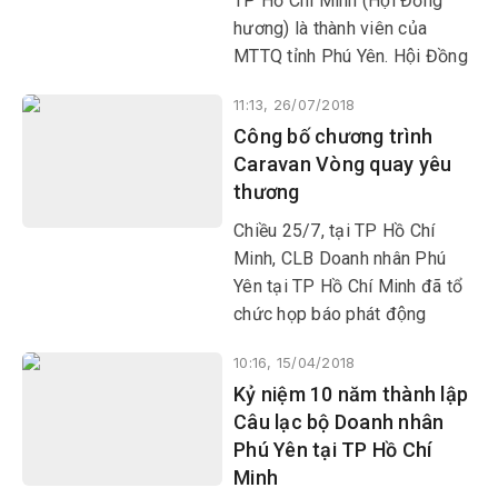
TP Hồ Chí Minh (Hội Đồng
hương) là thành viên của
MTTQ tỉnh Phú Yên. Hội Đồng
hương luôn nhận được sự
11:13, 26/07/2018
quan tâm giúp đỡ của Tỉnh ủy,
Công bố chương trình
HĐND, UBND, Ủy ban MTTQ
Caravan Vòng quay yêu
và các ban ngành, đoàn thể
thương
tỉnh Phú Yên.
Chiều 25/7, tại TP Hồ Chí
Minh, CLB Doanh nhân Phú
Yên tại TP Hồ Chí Minh đã tổ
chức họp báo phát động
chương trình Caravan Vòng
10:16, 15/04/2018
quay yêu thương lần 3/2018.
Kỷ niệm 10 năm thành lập
Câu lạc bộ Doanh nhân
Phú Yên tại TP Hồ Chí
Minh