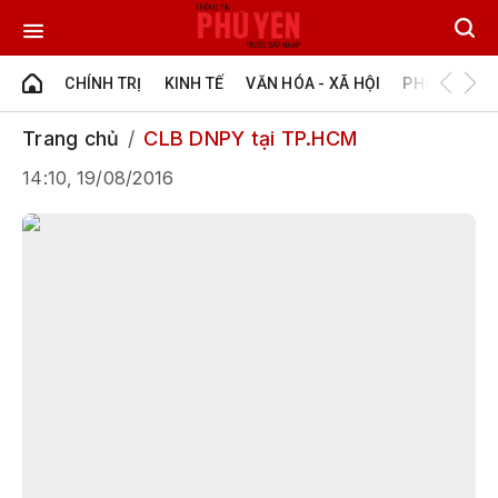
CHÍNH TRỊ
KINH TẾ
VĂN HÓA - XÃ HỘI
PHÚ YÊN - Đ
Trang chủ
CLB DNPY tại TP.HCM
14:10, 19/08/2016