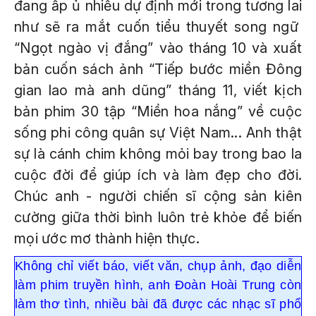
đang ấp ủ nhiều dự định mới trong tương lai
như sẽ ra mắt cuốn tiểu thuyết song ngữ
“Ngọt ngào vị đắng” vào tháng 10 và xuất
bản cuốn sách ảnh “Tiếp bước miền Đông
gian lao mà anh dũng” tháng 11, viết kịch
bản phim 30 tập “Miền hoa nắng” về cuộc
sống phi công quân sự Việt Nam... Anh thật
sự là cánh chim không mỏi bay trong bao la
cuộc đời để giúp ích và làm đẹp cho đời.
Chúc anh - người chiến sĩ cộng sản kiên
cường giữa thời bình luôn trẻ khỏe để biến
mọi ước mơ thành hiện thực.
Không chỉ viết báo, viết văn, chụp ảnh, đạo diễn
làm phim truyền hình, anh Đoàn Hoài Trung còn
làm thơ tình, nhiều bài đã được các nhạc sĩ phổ