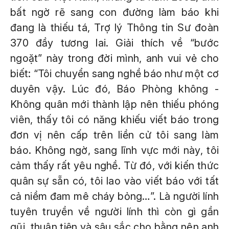
bất ngờ rẽ sang con đường làm báo khi
đang là thiếu tá, Trợ lý Thông tin Sư đoàn
370 đầy tương lai. Giải thích về “bước
ngoặt” này trong đời mình, anh vui vẻ cho
biết: “Tôi chuyển sang nghề báo như một cơ
duyên vậy. Lúc đó, Báo
Phòng không -
Không quân
mới thành lập nên thiếu phóng
viên, thấy tôi có năng khiếu viết báo trong
đơn vị nên cấp trên liền cử tôi sang làm
báo. Không ngờ, sang lĩnh vực mới này, tôi
cảm thấy rất yêu nghề. Từ đó, với kiến thức
quân sự sẵn có, tôi lao vào viết báo với tất
cả niềm đam mê cháy bỏng…”. Là người lính
tuyên truyền về người lính thì còn gì gần
gũi, thuận tiện và sâu sắc cho bằng nên anh