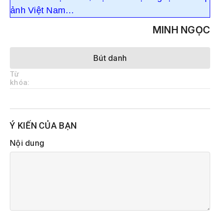
ảnh Việt Nam…
MINH NGỌC
Bút danh
Từ
khóa:
Ý KIẾN CỦA BẠN
Nội dung