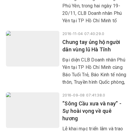
Phú Yên, trong hai ngày 19-
20/11, CLB Doanh nhân Phú
Yên tại TP Hồ Chí Minh tổ
chức tặng quà và khám chữa
2016-11-04 07:40:29.0
bệnh miễn phí cho người dân
Chung tay ủng hộ người
với tổng trị giá hơn 500 triệu
dân vùng lũ Hà Tĩnh
đồng.
Đại diện CLB Doanh nhân Phú
Yên tại TP Hồ Chí Minh cùng
Báo Tuổi Trẻ, Báo Kinh tế nông
thôn, Truyền hình Quốc phòng,
Công ty TMA và các nhà hảo
2016-09-08 07:41:38.0
tâm vừa quyên góp tiền, quà
“Sông Cầu xưa và nay” -
gửi tặng người dân vùng lũ
Sự hoài vọng về quê
hương
Lễ khai mạc triển lãm và trao