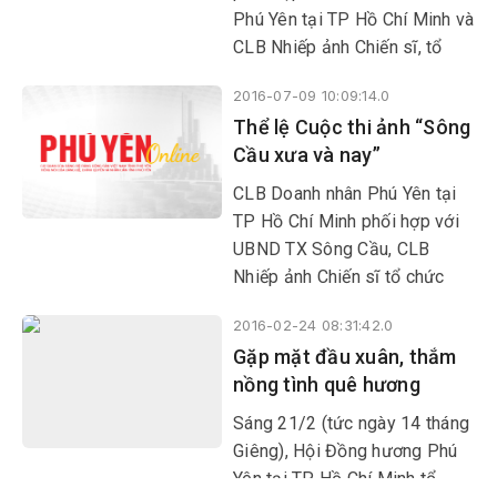
Phú Yên tại TP Hồ Chí Minh và
CLB Nhiếp ảnh Chiến sĩ, tổ
chức lễ phát động Cuộc thi
2016-07-09 10:09:14.0
ảnh tư liệu và nghệ thuật chủ
Thể lệ Cuộc thi ảnh “Sông
đề “Sông Cầu xưa và nay”.
Cầu xưa và nay”
CLB Doanh nhân Phú Yên tại
TP Hồ Chí Minh phối hợp với
UBND TX Sông Cầu, CLB
Nhiếp ảnh Chiến sĩ tổ chức
cuộc thi ảnh với chủ đề “Sông
2016-02-24 08:31:42.0
Cầu xưa và nay”.
Gặp mặt đầu xuân, thắm
nồng tình quê hương
Sáng 21/2 (tức ngày 14 tháng
Giêng), Hội Đồng hương Phú
Yên tại TP Hồ Chí Minh tổ