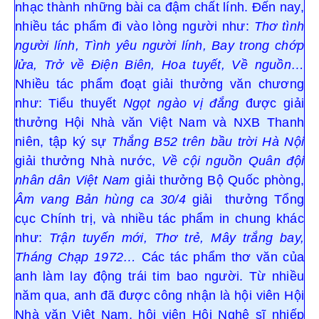
nhạc thành những bài ca đậm chất lính. Đến nay,
nhiều tác phẩm đi vào lòng người như:
Thơ tình
người lính, Tình yêu người lính, Bay trong chớp
lửa, Trở về Điện Biên, Hoa tuyết, Về nguồn…
Nhiều tác phẩm đoạt giải thưởng văn chương
như: Tiểu thuyết
Ngọt ngào vị đắng
được giải
thưởng Hội Nhà văn Việt Nam và NXB Thanh
niên, tập ký sự
Thắng B52 trên bầu trời Hà Nội
giải thưởng Nhà nước,
Về cội nguồn Quân đội
nhân dân Việt Nam
giải thưởng Bộ Quốc phòng,
Âm vang Bản hùng ca 30/4
giải thưởng Tổng
cục Chính trị, và nhiều tác phẩm in chung khác
như:
Trận tuyến mới, Thơ trẻ, Mây trắng bay,
Tháng Chạp 1972…
Các tác phẩm thơ văn của
anh làm lay động trái tim bao người. Từ nhiều
năm qua, anh đã được công nhận là hội viên Hội
Nhà văn Việt Nam, hội viên Hội Nghệ sĩ nhiếp