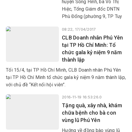
huyện Sông Hinh, bà Võ Thị
Hiệc, Tổng Giám đốc DNTN
Phù Đổng (phường 9, TP Tuy
Hòa) cùng lãnh đạo Phòng
08:22, 17/04/2017
GD-ĐT, Phòng LĐ-TB-XH và
CLB Doanh nhân Phú Yên
Hội Khuyến học huyện Sông
tại TP Hồ Chí Minh: Tổ
Hinh, Ban công tác Xã hội - Từ
chức gala kỷ niệm 9 năm
thiện Báo Phú Yên đã tổ chức
thành lập
lễ trao tặng 30 xe đạp cho 30
học sinh mồ côi, nghèo hiếu
Tối 15/4, tại TP Hồ Chí Minh, CLB Doanh nhân Phú Yên
học
tại TP Hồ Chí Minh tổ chức gala kỷ niệm 9 năm thành lập,
với chủ đề “Kết nối hội viên”.
2016-11-19 16:53:26.0
Tặng quà, xây nhà, khám
chữa bệnh cho bà con
vùng lũ Phú Yên
Hướng về đồng bào vùng lũ