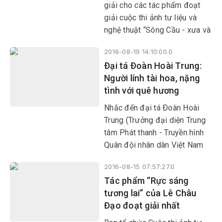
giải cho các tác phẩm đoạt
giải cuộc thi ảnh tư liệu và
nghệ thuật “Sông Cầu - xưa và
nay” vừa diễn ra tại nhà hàng
2016-08-19 14:10:00.0
Astop (TX Sông Cầu) nhân kỷ
Ðại tá Ðoàn Hoài Trung:
niệm 71 năm Ngày Cách mạng
Người lính tài hoa, nặng
Tháng Tám (19/8/1945-
tình với quê hương
19/8/2016)
Nhắc đến đại tá Ðoàn Hoài
Trung (Trưởng đại diện Trung
tâm Phát thanh - Truyền hình
Quân đội nhân dân Việt Nam
tại TP Hồ Chí Minh), nhiều
2016-08-15 07:57:27.0
người trong giới văn nghệ sĩ
Tác phẩm “Rực sáng
và báo chí Việt Nam nói chung
tương lai” của Lê Châu
và tại TP Hồ Chí Minh nói
Đạo đoạt giải nhất
riêng đều biết đến anh