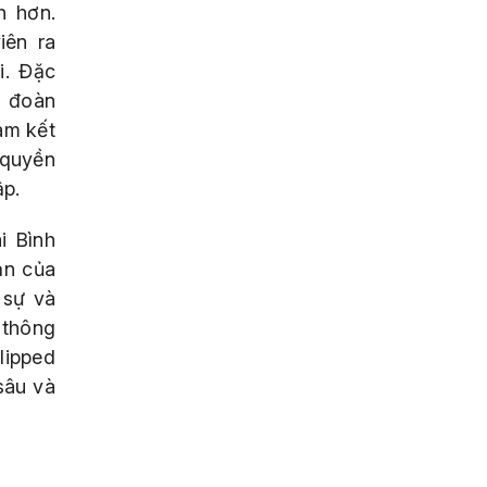
h hơn.
iên ra
i. Đặc
p đoàn
am kết
 quyền
ập.
i Bình
ản của
 sự và
 thông
lipped
sâu và