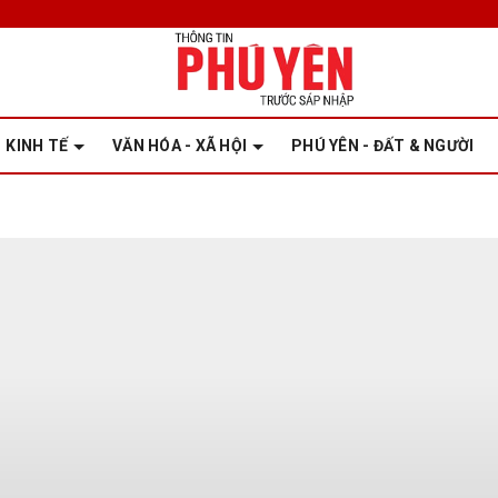
KINH TẾ
VĂN HÓA - XÃ HỘI
PHÚ YÊN - ĐẤT & NGƯỜI