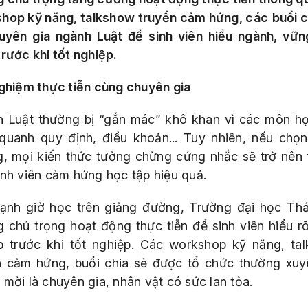
shop
kỹ năng,
talkshow
truyền cảm hứng, các
buổi c
uyên gia ngành
L
uật để sinh viên
hiểu ngành
, vữn
trước khi tốt nghiệp.
nghiệm thực tiễn cùng chuyên gia
 Luật thường bị “gắn mác” khô khan vì các môn h
quanh quy định, điều khoản... Tuy nhiên, nếu chọ
g, mọi kiến thức tưởng chừng cứng nhắc sẽ trở nên t
inh viên cảm hứng học tập hiệu quả.
ạnh giờ học trên giảng đường, Trường đại học Thá
 chú trọng hoạt động thực tiễn để sinh viên hiểu r
p trước khi tốt nghiệp. Các workshop kỹ năng, ta
n cảm hứng, buổi chia sẻ được tổ chức thường xuy
 mời là chuyên gia, nhân vật có sức lan tỏa.