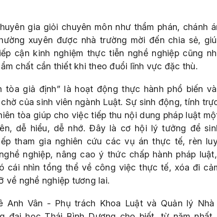
huyên gia giỏi chuyên môn như thẩm phán, chánh án
hường xuyên được nhà trường mời đến chia sẻ, giú
tiếp cận kinh nghiệm thực tiễn nghề nghiệp cũng nh
ẩm chất cần thiết khi theo đuổi lĩnh vực đặc thù.
n tòa giả định” là hoạt động thực hành phổ biến v
chờ của sinh viên ngành Luật. Sự sinh động, tính trự
hiên tòa giúp cho việc tiếp thu nội dung pháp luật mộ
iên, dễ hiểu, dễ nhớ. Đây là cơ hội lý tưởng để sin
tiếp tham gia nghiên cứu các vụ án thực tế, rèn lu
nghề nghiệp, nâng cao ý thức chấp hành pháp luật
có cái nhìn tổng thể về công việc thực tế, xóa đi cả
ỡ về nghề nghiệp tương lai.
ê Anh Vân - Phụ trách Khoa Luật và Quản lý Nhà
g đại học Thái Bình Dương cho biết, từ năm nhất,