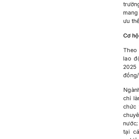
trườn
mang 
ưu th
Cơ hộ
Theo 
lao đ
2025 
đồng/t
Ngành
chỉ l
chức 
chuyê
nước;
tại c