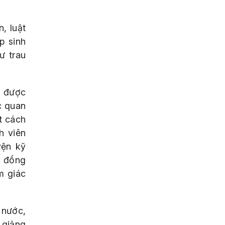
, luật
p sinh
ư trau
à được
c quan
t cách
h viên
yện kỹ
, đồng
m giác
 nước,
 giảng