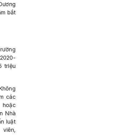
 Dương
ắm bắt
trường
 2020-
 triệu
 Không
ệm các
n hoặc
an Nhà
n luật
 viên,