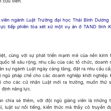
n cứu viên.
 viên ngành
Luật
T
rường đ
ại học
Thái Bình Dương
rực tiếp phiên tòa xét xử một vụ án ở TAND tỉnh 
iệt, cùng với sự phát triển mạnh mẽ của nền kinh t
quốc tế sâu rộng, nhu cầu của các tổ chức, doanh 
ân sự ngành Luật ngày càng tăng, đặt ra nhu cầu cấp
i ngũ pháp chế cho các doanh nghiệp khởi nghiệp. 
i cho các cử nhân Luật mới ra trường, muốn thử 
 định năng lực.
n chia sẻ thêm, với đội ngũ giảng viên là những ti
sĩ, luật sư nổi tiếng, kiến thức mà thầy cô truyền đ