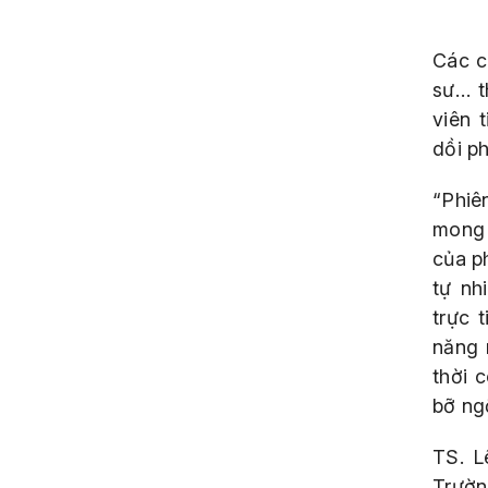
Các c
sư… t
viên 
dồi ph
“Phiê
mong 
của p
tự nh
trực 
năng 
thời 
bỡ ng
TS. L
Trườn