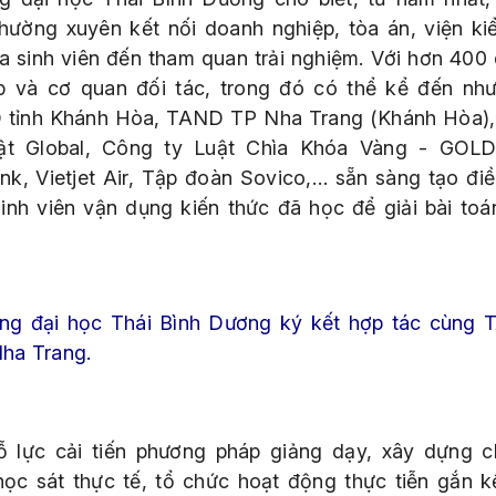
thường xuyên kết nối doanh nghiệp, tòa án, viện ki
a sinh viên đến tham quan trải nghiệm. Với hơn 400
p và cơ quan đối tác, trong đó có thể kể đến như
tỉnh Khánh Hòa, TAND TP Nha Trang (Khánh Hòa)
ật Global, Công ty Luật Chìa Khóa Vàng - GOL
k, Vietjet Air, Tập đoàn Sovico,… sẵn sàng tạo điề
sinh viên vận dụng kiến thức đã học để giải bài toá
ng đại học Thái Bình Dương
ký kết hợp tác cùng
ha Trang.
ỗ lực cải tiến phương pháp giảng dạy, xây dựng 
 học sát thực tế, tổ chức hoạt động thực tiễn gắn k