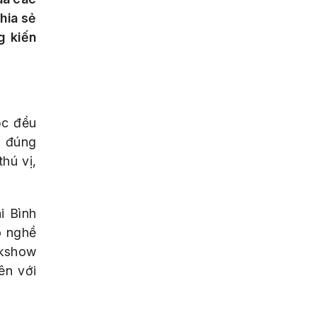
hia sẻ
g kiến
ọc đều
n đúng
hú vị,
i Bình
õ nghề
lkshow
ên với