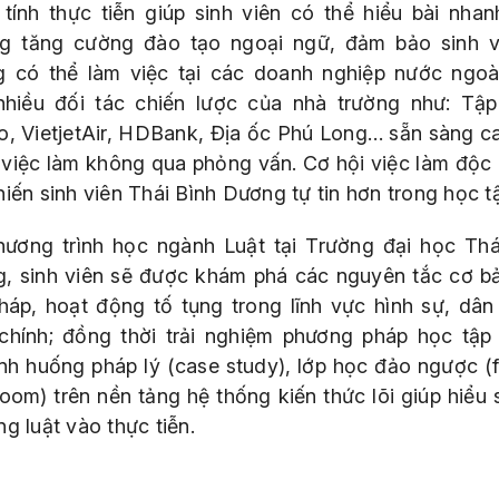
tính thực tiễn giúp sinh viên có thể hiểu bài nhan
g tăng cường đào tạo ngoại ngữ, đảm bảo sinh v
g có thể làm việc tại các doanh nghiệp nước ngoà
 nhiều đối tác chiến lược của nhà trường như: Tậ
o, VietjetAir, HDBank, Địa ốc Phú Long… sẵn sàng c
việc làm không qua phỏng vấn. Cơ hội việc làm độc
iến sinh viên Thái Bình Dương tự tin hơn trong học t
hương trình học ngành Luật tại Trường đại học Thá
, sinh viên sẽ được khám phá các nguyên tắc cơ b
pháp, hoạt động tố tụng trong lĩnh vực hình sự, dân
chính; đồng thời trải nghiệm phương pháp học tập
ình huống pháp lý (case study), lớp học đảo ngược (f
room) trên nền tảng hệ thống kiến thức lõi giúp hiểu 
ng luật vào thực tiễn.