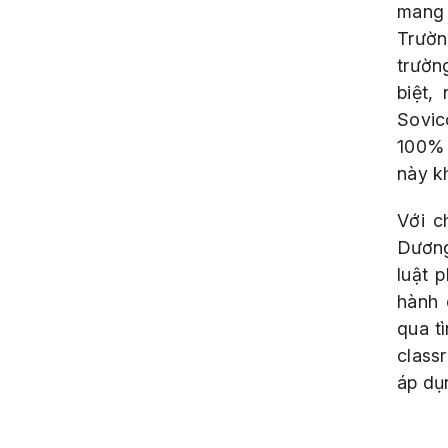
mang 
Trườn
trườn
biệt,
Sovic
100% 
này kh
Với c
Dương
luật 
hành 
qua t
class
áp dụ