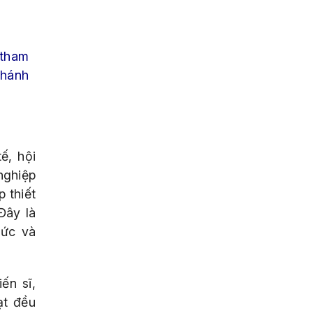
 tham
Khánh
ế, hội
nghiệp
 thiết
Đây là
sức và
ến sĩ,
ạt đều