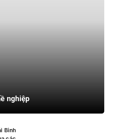
hề nghiệp
i Bình
ua các