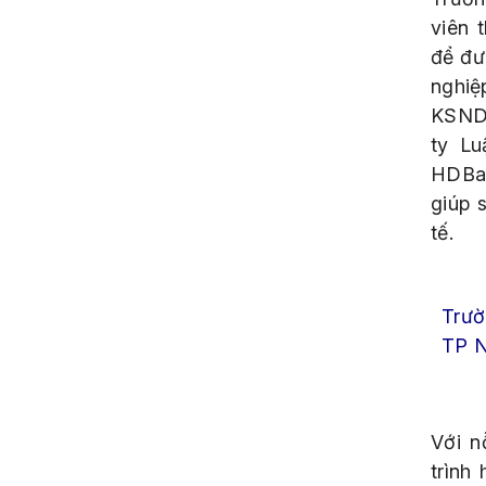
viên 
để đư
nghiệ
KSND 
ty Lu
HDBan
giúp 
tế.
Trườ
TP N
Với n
trình