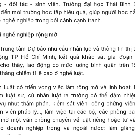
g - đối tác - sinh viên, Trường đại học Thái Bình
đến môi trường học tập hiệu quả, giúp người học n
ế nghề nghiệp trong bối cảnh cạnh tranh.
i nghề nghiệp rộng mở
Trung tâm Dự báo nhu cầu nhân lực và thông tin thị 
ộng TP Hồ Chí Minh, kết quả khảo sát giai đoạn
cho thấy, lao động có mức lương bình quân trên 15
háng chiếm tỉ lệ cao ở nghề luật.
 Luật có triển vọng việc làm rộng mở và linh hoạt.
àm luật sư, cử nhân luật ra trường có thể đảm nhi
vụ như: thẩm phán, kiểm sát viên, công chứng viê
n viên pháp lý…, làm việc tại các bộ, các phòng b
 mở một văn phòng chuyên về luật riêng hoặc tư vấ
ác doanh nghiệp trong và ngoài nước; làm giảng