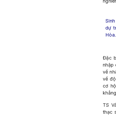
nghiê
S
inh
dự t
Hòa
.
Đặc b
nhập 
về nh
về độ
cơ hộ
khẳng
TS Vâ
thạc 