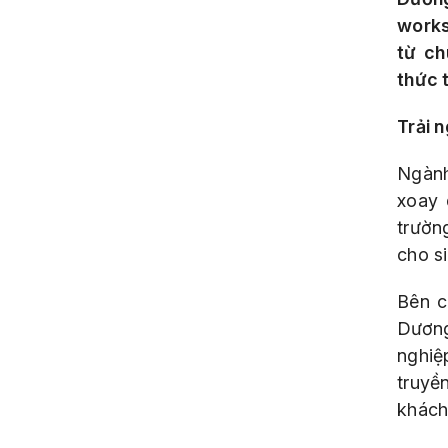
work
từ ch
thức 
Trải 
Ngành
xoay 
trườn
cho s
Bên c
Dương
nghiệ
truyề
khách