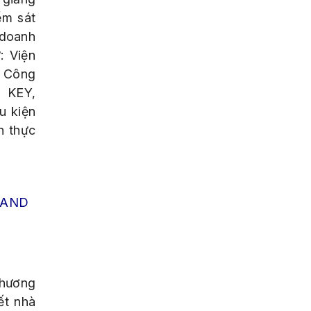
ểm sát
 doanh
: Viện
, Công
D KEY,
u kiện
n thực
TAND
chương
ết nhà