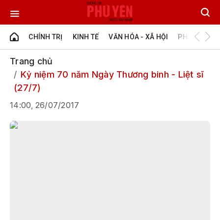
CHÍNH TRỊ
KINH TẾ
VĂN HÓA - XÃ HỘI
PHÚ YÊN - Đ
Trang chủ
Kỷ niệm 70 năm Ngày Thương binh - Liệt sĩ
(27/7)
14:00, 26/07/2017