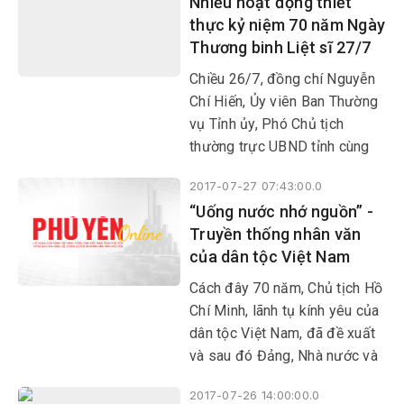
Nhiều hoạt động thiết
binh Liệt sĩ (27/7).
thực kỷ niệm 70 năm Ngày
Thương binh Liệt sĩ 27/7
Chiều 26/7, đồng chí Nguyễn
Chí Hiến, Ủy viên Ban Thường
vụ Tỉnh ủy, Phó Chủ tịch
thường trực UBND tỉnh cùng
đại diện Sở LĐ-TB-XH, UBND
2017-07-27 07:43:00.0
huyện Sông Hinh đã đến thăm,
“Uống nước nhớ nguồn” -
tặng 11 suất quà (mỗi suất trị
Truyền thống nhân văn
giá 500.000 đồng) cho các gia
của dân tộc Việt Nam
đình chính sách
Cách đây 70 năm, Chủ tịch Hồ
Chí Minh, lãnh tụ kính yêu của
dân tộc Việt Nam, đã đề xuất
và sau đó Đảng, Nhà nước và
nhân dân ta chọn ngày 27/7 là
2017-07-26 14:00:00.0
ngày ghi nhớ công ơn của các