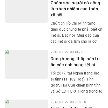
Chăm sóc người có công
là trách nhiệm của toàn
xã hội
Chủ tịch Hồ Chí Minh từng
giáo dục chúng ta phải biết ơn
liệt sĩ, Bác nói: Máu đào của
các liệt sĩ đã làm cho lá cờ
cách mạng thêm đỏ chói; sự
2017-07-27 08:13:25.0
hy sinh anh dũng của các liệt
Dâng hương, thắp nến tri
sĩ đã chuẩn bị cho đất nước ta
ân các anh hùng liệt sĩ
nở hoa độc lập, kết quả tự do
Tối 26/7, tại Nghĩa trang liệt
sĩ tỉnh (TP Tuy Hòa), Tỉnh
đoàn, Hội Cựu chiến binh tỉnh
và Sở LĐ-TB-XH long trọng tổ
chức lễ thắp nến tri ân nhân kỷ
2017-07-27 08:00:00.0
niệm 70 năm Ngày Thương