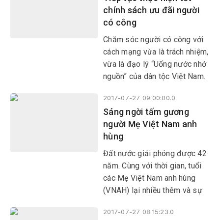
chính sách ưu đãi người
trước anh linh các liệt sĩ.
có công
Chăm sóc người có công với
cách mạng vừa là trách nhiệm,
vừa là đạo lý “Uống nước nhớ
nguồn” của dân tộc Việt Nam.
Trong những năm qua, Đảng,
2017-07-27 09:00:00.0
Nhà nước và nhân dân ta đặc
Sáng ngời tấm gương
biệt quan tâm thực hiện công
người Mẹ Việt Nam anh
tác quan trọng này.
hùng
Đất nước giải phóng được 42
năm. Cùng với thời gian, tuổi
các Mẹ Việt Nam anh hùng
(VNAH) lại nhiều thêm và sự
hy sinh của các mẹ mãi mãi
2017-07-27 08:15:23.0
tỏa sáng với quê hương.