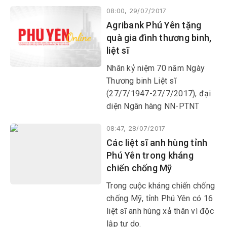
08:00, 29/07/2017
Agribank Phú Yên tặng
quà gia đình thương binh,
liệt sĩ
Nhân kỷ niệm 70 năm Ngày
Thương binh Liệt sĩ
(27/7/1947-27/7/2017), đại
diện Ngân hàng NN-PTNT
(Agribank) chi nhánh Phú Yên
08:47, 28/07/2017
vừa đến thăm hỏi, tặng quà 49
Các liệt sĩ anh hùng tỉnh
gia đình thương binh, liệt sĩ ở
Phú Yên trong kháng
3 thôn
chiến chống Mỹ
Trong cuộc kháng chiến chống
chống Mỹ, tỉnh Phú Yên có 16
liệt sĩ anh hùng xả thân vì độc
lập tự do.