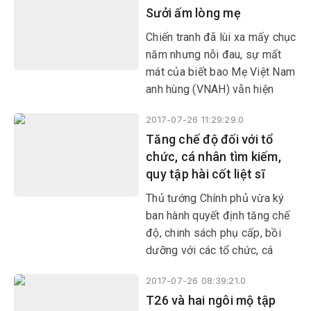
Sưởi ấm lòng mẹ
thương binh (về sau đổi là
Ngày Thương binh Liệt sĩ).
Chiến tranh đã lùi xa mấy chục
năm nhưng nỗi đau, sự mất
mát của biết bao Mẹ Việt Nam
anh hùng (VNAH) vẫn hiện
hữu. Cùng với nhân dân cả
2017-07-26 11:29:29.0
nước, thời gian qua, lực lượng
Tăng chế độ đối với tổ
Công an Phú Yên đã có nhiều
chức, cá nhân tìm kiếm,
việc làm ý nghĩa để sẻ chia nỗi
quy tập hài cốt liệt sĩ
đau, sưởi ấm lòng các mẹ
bằng những tình cảm chân
Thủ tướng Chính phủ vừa ký
thành, ấm áp.
ban hành quyết định tăng chế
độ, chinh sách phụ cấp, bồi
dưỡng với các tổ chức, cá
nhân tìm kiếm, quy tập hài cốt
2017-07-26 08:39:21.0
liệt sĩ.
T26 và hai ngôi mộ tập