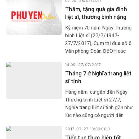
07:00, 28/07/2017
chung cho hơn 6.200 liệt sĩ
Thăm, tặng quà gia đình
của Phú Yên và từ mọi miền
liệt sĩ, thương binh nặng
đất nước yên nghỉ tại đây.
Kỷ niệm 70 năm Ngày Thương
binh Liệt sĩ (27/7/1947-
27/7/2017), Cụm thi đua số 6
Văn phòng Đoàn ĐBQH các
tỉnh Tây Nguyên và duyên hải
14:00, 27/07/2017
miền Trung vừa tổ chức thăm,
Tháng 7 ở Nghĩa trang liệt
tặng quà cho 10 gia đình liệt
sĩ tỉnh
sĩ, thương binh nặng
Hàng năm, cứ gần đến Ngày
Thương binh Liệt sĩ 27/7,
Nghĩa trang liệt sĩ tỉnh gần như
lúc nào cũng có người đến
viếng mộ người thân, đồng
2017-07-27 10:00:00.0
đội. Ai cũng tự tay thắp nén
Tiếp tục thực hiện tốt
hương thơm, nghiêng mình