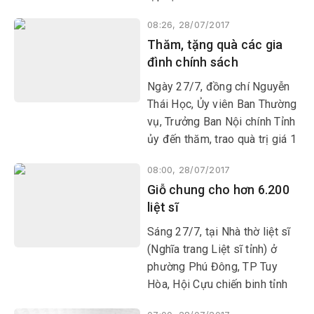
08:26, 28/07/2017
Thăm, tặng quà các gia
đình chính sách
Ngày 27/7, đồng chí Nguyễn
Thái Học, Ủy viên Ban Thường
vụ, Trưởng Ban Nội chính Tỉnh
ủy đến thăm, trao quà trị giá 1
triệu đồng cho hộ ông Nguyễn
08:00, 28/07/2017
Điểu (SN 1957) - con của liệt
Giỗ chung cho hơn 6.200
sĩ Nguyễn Rinh, ở xã Đức Bình
liệt sĩ
Tây, huyện Sông Hinh.
Sáng 27/7, tại Nhà thờ liệt sĩ
(Nghĩa trang Liệt sĩ tỉnh) ở
phường Phú Đông, TP Tuy
Hòa, Hội Cựu chiến binh tỉnh
Phú Yên chủ trì tổ chức giỗ