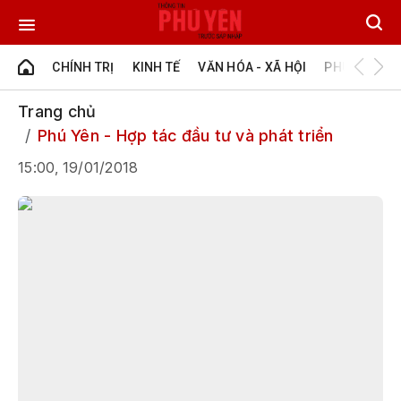
CHÍNH TRỊ
KINH TẾ
VĂN HÓA - XÃ HỘI
PHÚ YÊN - Đ
Trang chủ
Phú Yên - Hợp tác đầu tư và phát triển
15:00, 19/01/2018