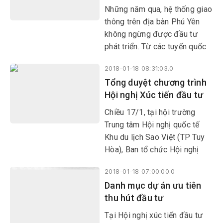
Những năm qua, hệ thống giao
thông trên địa bàn Phú Yên
không ngừng được đầu tư
phát triển. Từ các tuyến quốc
lộ đến tỉnh lộ, giao thông nông
2018-01-18 08:31:03.0
thôn từng ngày được nâng
Tổng duyệt chương trình
cấp, mở rộng, tạo điều kiện đi
Hội nghị Xúc tiến đầu tư
lại thuận lợi cho người dân;
góp phần thúc đẩy kinh tế địa
Chiều 17/1, tại hội trường
phương.
Trung tâm Hội nghị quốc tế
Khu du lịch Sao Việt (TP Tuy
Hòa), Ban tổ chức Hội nghị
Xúc tiến đầu tư tỉnh Phú Yên
2018-01-18 07:00:00.0
năm 2018 tổ chức tổng duyệt
Danh mục dự án ưu tiên
chương trình hội nghị này.
thu hút đầu tư
Tại Hội nghị xúc tiến đầu tư