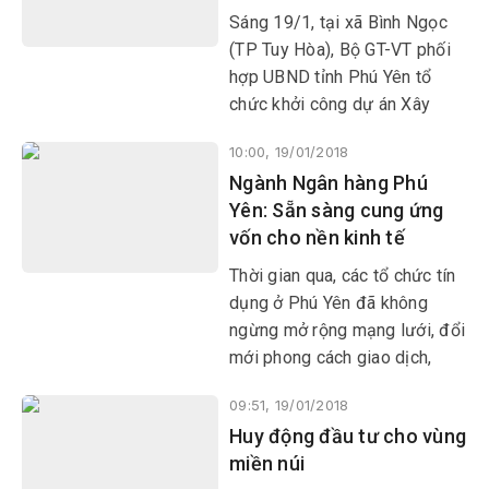
Sáng 19/1, tại xã Bình Ngọc
(TP Tuy Hòa), Bộ GT-VT phối
hợp UBND tỉnh Phú Yên tổ
chức khởi công dự án Xây
dựng cầu Đà Rằng thuộc dự
10:00, 19/01/2018
án Đầu tư xây dựng cầu Đà
Ngành Ngân hàng Phú
Rằng, cầu Sông Chùa, trên
Yên: Sẵn sàng cung ứng
Quốc lộ 1 cũ, tỉnh Phú Yên.
vốn cho nền kinh tế
Thời gian qua, các tổ chức tín
dụng ở Phú Yên đã không
ngừng mở rộng mạng lưới, đổi
mới phong cách giao dịch,
nâng cao chất lượng phục vụ
09:51, 19/01/2018
khách hàng... Qua đó sẵn sàng
Huy động đầu tư cho vùng
cung ứng vốn cho nền kinh tế,
miền núi
tạo điều kiện để các doanh