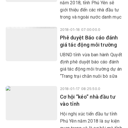
năm 2018, tỉnh Phú Yên sẽ
giới thiệu đến các nhà đầu tư
trong và ngoài nước danh mục
dự án ưu tiên thu hút đầu tư từ
2018-01-18 07:00:00.0
năm 2018 trở đi. Báo Phú Yên
Phê duyệt Báo cáo đánh
lần lượt giới thiệu các dự án
giá tác động môi trường
này đến bạn đọc.
UBND tỉnh vừa ban hành Quyết
định phê duyệt báo cáo đánh
giá tác động môi trường dự án
“Trang trại chăn nuôi bò sữa
tập trung quy mô công nghệ
2018-01-17 08:25:50.0
cao tại tỉnh Phú Yên” của Công
Cơ hội “kéo” nhà đầu tư
ty TNHH Trang trại bò sữa
vào tỉnh
Công nghệ cao Phú Yên.
Hội nghị xúc tiến đầu tư tỉnh
Phú Yên năm 2018 là sự kiện