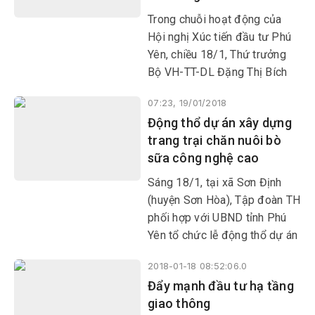
Trong chuỗi hoạt động của
Hội nghị Xúc tiến đầu tư Phú
Yên, chiều 18/1, Thứ trưởng
Bộ VH-TT-DL Đặng Thị Bích
Liên cùng đại biểu và đại sứ
07:23, 19/01/2018
các nước: Ấn Độ, Hungary,
Động thổ dự án xây dựng
Indonesia, Nhật Bản đã đến
trang trại chăn nuôi bò
tham quan, tìm hiểu văn hóa,
sữa công nghệ cao
lịch sử tại Bảo tàng Phú Yên.
Sáng 18/1, tại xã Sơn Định
(huyện Sơn Hòa), Tập đoàn TH
phối hợp với UBND tỉnh Phú
Yên tổ chức lễ động thổ dự án
Trang trại chăn nuôi bò sữa
2018-01-18 08:52:06.0
tập trung quy mô công nghiệp
Đẩy mạnh đầu tư hạ tầng
công nghệ cao tại tỉnh Phú
giao thông
Yên.