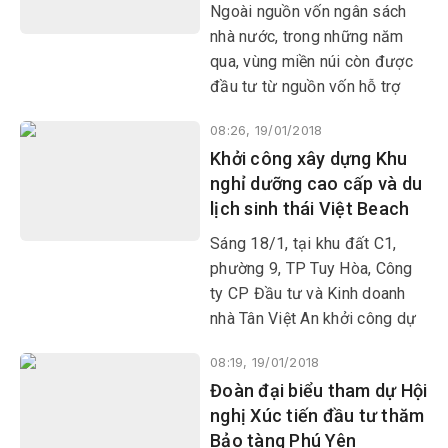
nghiệp trên địa bàn tỉnh phát
Ngoài nguồn vốn ngân sách
triển sản xuất, kinh doanh.
nhà nước, trong những năm
qua, vùng miền núi còn được
đầu tư từ nguồn vốn hỗ trợ
của các doanh nghiệp, đơn vị
08:26, 19/01/2018
trong, ngoài tỉnh và cả vốn
Khởi công xây dựng Khu
nước ngoài.
nghỉ dưỡng cao cấp và du
lịch sinh thái Việt Beach
Sáng 18/1, tại khu đất C1,
phường 9, TP Tuy Hòa, Công
ty CP Đầu tư và Kinh doanh
nhà Tân Việt An khởi công dự
án Khu nghỉ dưỡng cao cấp và
08:19, 19/01/2018
du lịch sinh thái Việt Beach.
Đoàn đại biểu tham dự Hội
nghị Xúc tiến đầu tư thăm
Bảo tàng Phú Yên