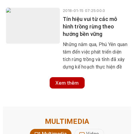
trấn Phú Hòa (huyện Phú Hòa).
2018-01-15 07:25:00.0
Tín hiệu vui từ các mô
hình trồng rừng theo
hướng bền vững
Những năm qua, Phú Yên quan
tâm đến việc phát triển diện
tích rừng trồng và tỉnh đã xây
dựng kế hoạch thực hiện đề
án Tái cơ cấu lĩnh vực lâm
nghiệp theo hướng nâng cao
Xem thêm
giá trị gia tăng, phát triển bền
vững đến năm 2020, tầm nhìn
đến năm 2030.
MULTIMEDIA
Multimedia
Video