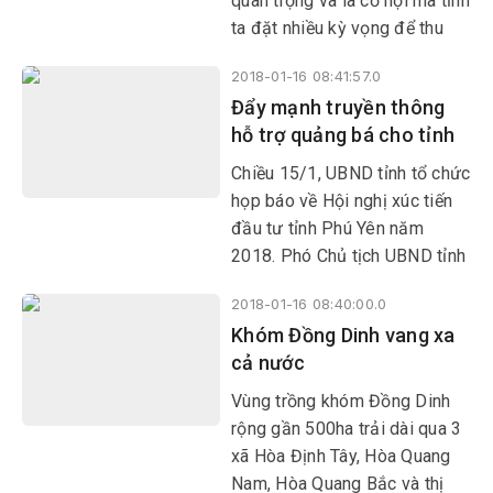
quan trọng và là cơ hội mà tỉnh
ta đặt nhiều kỳ vọng để thu
hút đầu tư vào tỉnh.
2018-01-16 08:41:57.0
Đẩy mạnh truyền thông
hỗ trợ quảng bá cho tỉnh
Chiều 15/1, UBND tỉnh tổ chức
họp báo về Hội nghị xúc tiến
đầu tư tỉnh Phú Yên năm
2018. Phó Chủ tịch UBND tỉnh
Phan Đình Phùng, lãnh đạo
2018-01-16 08:40:00.0
các sở KH-ĐT, TT-TT chủ trì
Khóm Đồng Dinh vang xa
hội nghị.
cả nước
Vùng trồng khóm Đồng Dinh
rộng gần 500ha trải dài qua 3
xã Hòa Định Tây, Hòa Quang
Nam, Hòa Quang Bắc và thị