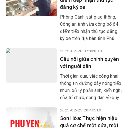
quả; hướng đến xây dựng nền
đăng ký xe
hành chính hiện đại, chuyên
nghiệp, năng động, trách
Phòng Cảnh sát giao thông,
nhiệm, vì Nhân dân phục vụ.
Công an tỉnh vừa công bố 64
điểm tiếp nhận thủ tục đăng
ký xe trên địa bàn tỉnh Phú
Yên.
2025-02-26 07:10:00.0
Cầu nối giữa chính quyền
với người dân
Thời gian qua, việc công khai
thông tin đường dây nóng tiếp
nhận, xử lý phản ánh, kiến nghị
của tổ chức, công dân về quy
định hành chính được các sở,
2025-02-25 20:41:51.0
ban ngành và địa phương thực
Sơn Hòa: Thực hiện hiệu
hiện có hiệu quả.
quả cơ chế một cửa, một