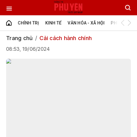
CHÍNH TRỊ
KINH TẾ
VĂN HÓA - XÃ HỘI
PHÚ YÊN - Đ
Trang chủ
Cải cách hành chính
08:53, 19/06/2024