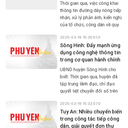
Thời gian qua, việc công khai
thông tin đường dây nóng tiếp
nhận, xử lý phản ánh, kiến nghị
của tổ chức, công dân về quy
định hành chính được các sở,
2025-03-19 15:35:01.0
ban ngành và địa phương thực
Sông Hinh: Đẩy mạnh ứng
hiện có hiệu quả.
dụng công nghệ thông tin
trong cơ quan hành chính
UBND huyện Sông Hinh cho
biết: Thời gian qua, huyện đã
tập trung lãnh đạo, chỉ đạo
quyết liệt chuyển đổi số trên
các lĩnh vực chính quyền số,
2025-03-19 15:32:07.0
kinh tế số và xã hội số. Đến
Tuy An: Nhiều chuyển biến
nay, việc ứng dụng CNTT
trong công tác tiếp công
trong hoạt động của cơ quan
dân, giải quyết đơn thư
hành chính nhà nước đã đi vào