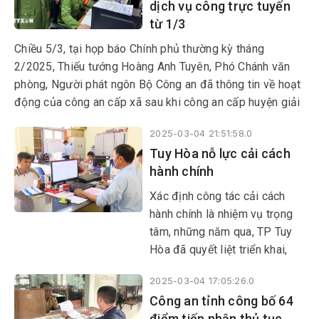
dịch vụ công trực tuyến
nhiều kênh như báo chí, mạng
từ 1/3
xã hội, hội nghị đối thoại...
giúp người dân tiếp cận thông
Chiều 5/3, tại họp báo Chính phủ thường kỳ tháng
tin một cách nhanh chóng,
2/2025, Thiếu tướng Hoàng Anh Tuyên, Phó Chánh văn
chính xác. Từ đó tạo sự đồng
phòng, Người phát ngôn Bộ Công an đã thông tin về hoạt
thuận và huy động sự tham
động của công an cấp xã sau khi công an cấp huyện giải
gia tích cực của toàn xã hội.
thể từ ngày 1/3/2025.
2025-03-04 21:51:58.0
Tuy Hòa nỗ lực cải cách
hành chính
Xác định công tác cải cách
hành chính là nhiệm vụ trọng
tâm, những năm qua, TP Tuy
Hòa đã quyết liệt triển khai,
thực hiện nhiều giải pháp, góp
2025-03-04 17:05:26.0
phần kiện toàn bộ máy theo
Công an tỉnh công bố 64
hướng tinh gọn, hiệu lực, hiệu
điểm tiếp nhận thủ tục