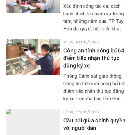
Xác định công tác cải cách
hành chính là nhiệm vụ trọng
tâm, những năm qua, TP Tuy
Hòa đã quyết liệt triển khai,
thực hiện nhiều giải pháp, góp
17:05, 04/03/2025
phần kiện toàn bộ máy theo
Công an tỉnh công bố 64
hướng tinh gọn, hiệu lực, hiệu
điểm tiếp nhận thủ tục
quả; hướng đến xây dựng nền
đăng ký xe
hành chính hiện đại, chuyên
nghiệp, năng động, trách
Phòng Cảnh sát giao thông,
nhiệm, vì Nhân dân phục vụ.
Công an tỉnh vừa công bố 64
điểm tiếp nhận thủ tục đăng
ký xe trên địa bàn tỉnh Phú
Yên.
07:10, 26/02/2025
Cầu nối giữa chính quyền
với người dân