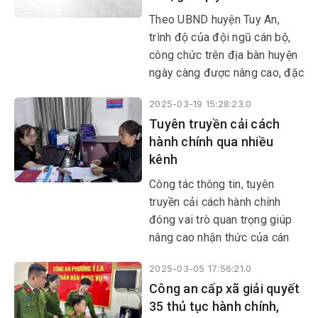
nền nếp, ổn định, chất lượng
Theo UBND huyện Tuy An,
và đạt được nhiều kết quả.
trình độ của đội ngũ cán bộ,
công chức trên địa bàn huyện
ngày càng được nâng cao, đặc
biệt là đội ngũ làm công tác
2025-03-19 15:28:23.0
tiếp công dân, giải quyết khiếu
Tuyên truyền cải cách
nại, tố cáo.
hành chính qua nhiều
kênh
Công tác thông tin, tuyên
truyền cải cách hành chính
đóng vai trò quan trọng giúp
nâng cao nhận thức của cán
bộ, công chức, viên chức và
2025-03-05 17:56:21.0
người dân về cải cách hành
Công an cấp xã giải quyết
chính. Việc đẩy mạnh tuyên
35 thủ tục hành chính,
truyền cải cách hành chính qua