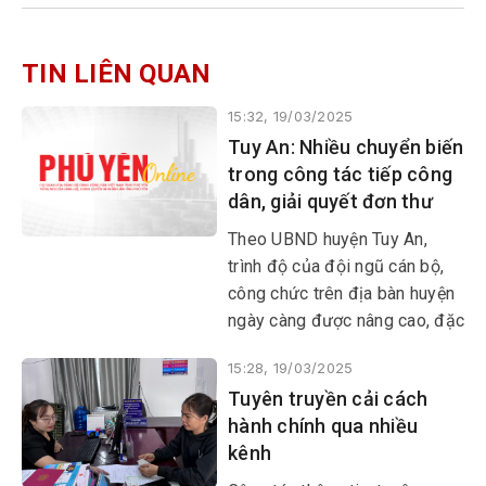
TIN LIÊN QUAN
15:32, 19/03/2025
Tuy An: Nhiều chuyển biến
trong công tác tiếp công
dân, giải quyết đơn thư
Theo UBND huyện Tuy An,
trình độ của đội ngũ cán bộ,
công chức trên địa bàn huyện
ngày càng được nâng cao, đặc
biệt là đội ngũ làm công tác
15:28, 19/03/2025
tiếp công dân, giải quyết khiếu
Tuyên truyền cải cách
nại, tố cáo.
hành chính qua nhiều
kênh