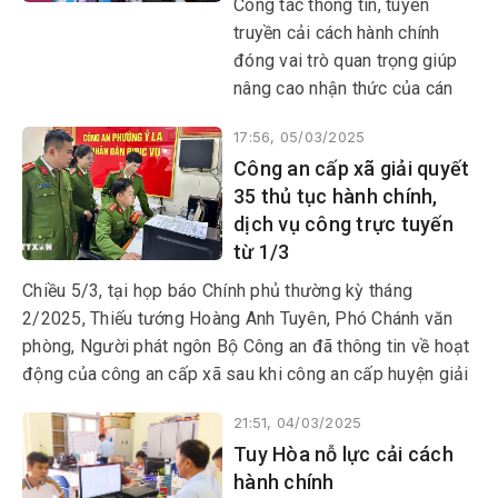
Công tác thông tin, tuyên
truyền cải cách hành chính
đóng vai trò quan trọng giúp
nâng cao nhận thức của cán
bộ, công chức, viên chức và
17:56, 05/03/2025
người dân về cải cách hành
Công an cấp xã giải quyết
chính. Việc đẩy mạnh tuyên
35 thủ tục hành chính,
truyền cải cách hành chính qua
dịch vụ công trực tuyến
nhiều kênh như báo chí, mạng
từ 1/3
xã hội, hội nghị đối thoại...
giúp người dân tiếp cận thông
Chiều 5/3, tại họp báo Chính phủ thường kỳ tháng
tin một cách nhanh chóng,
2/2025, Thiếu tướng Hoàng Anh Tuyên, Phó Chánh văn
chính xác. Từ đó tạo sự đồng
phòng, Người phát ngôn Bộ Công an đã thông tin về hoạt
thuận và huy động sự tham
động của công an cấp xã sau khi công an cấp huyện giải
gia tích cực của toàn xã hội.
thể từ ngày 1/3/2025.
21:51, 04/03/2025
Tuy Hòa nỗ lực cải cách
hành chính