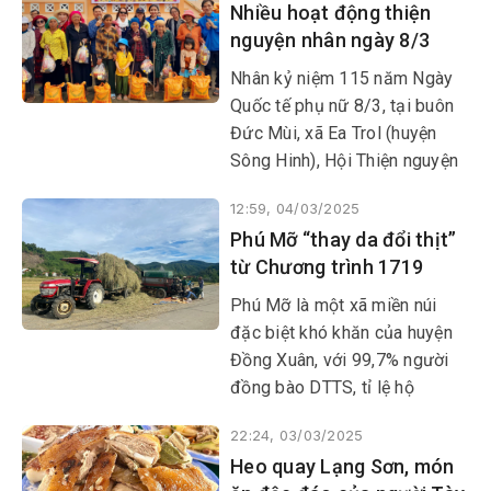
Nhiều hoạt động thiện
nguyện nhân ngày 8/3
Nhân kỷ niệm 115 năm Ngày
Quốc tế phụ nữ 8/3, tại buôn
Đức Mùi, xã Ea Trol (huyện
Sông Hinh), Hội Thiện nguyện
Đom đóm Phú Yên cùng nhóm
12:59, 04/03/2025
thiện nguyện Nối vòng tay lớn
Phú Mỡ “thay da đổi thịt”
(TP Cam Ranh, tỉnh Khánh
từ Chương trình 1719
Hòa) phối hợp với địa phương
tổ chức chương trình “Kết nối
Phú Mỡ là một xã miền núi
tặng quà-Những bông hoa
đặc biệt khó khăn của huyện
nghị lực sống năm 2025”
Đồng Xuân, với 99,7% người
đồng bào DTTS, tỉ lệ hộ
nghèo, cận nghèo trên 81%.
22:24, 03/03/2025
Từ khi Chương trình mục tiêu
Heo quay Lạng Sơn, món
quốc gia phát triển KT-XH