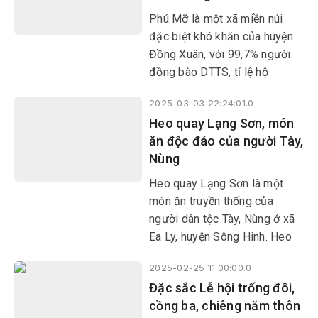
tổ chức chương trình “Kết nối
Phú Mỡ là một xã miền núi
tặng quà-Những bông hoa
đặc biệt khó khăn của huyện
nghị lực sống năm 2025”
Đồng Xuân, với 99,7% người
đồng bào DTTS, tỉ lệ hộ
nghèo, cận nghèo trên 81%.
2025-03-03 22:24:01.0
Từ khi Chương trình mục tiêu
Heo quay Lạng Sơn, món
quốc gia phát triển KT-XH
ăn độc đáo của người Tày,
vùng đồng bào DTTS triển
Nùng
khai, Phú Mỡ được ưu tiên
nhiều công trình, dự án đầu tư
Heo quay Lạng Sơn là một
cơ sở hạ tầng, đa dạng hóa
món ăn truyền thống của
sinh kế, nhờ vậy diện mạo của
người dân tộc Tày, Nùng ở xã
xã đổi thay từng ngày, đời
Ea Ly, huyện Sông Hinh. Heo
sống người dân được nâng
quay Lạng Sơn có sự khác
cao đáng kể.
2025-02-25 11:00:00.0
biệt nhờ ướp lá mắc mật, một
Đặc sắc Lễ hội trống đôi,
loại lá có mùi thơm đặc trưng
cồng ba, chiêng năm thôn
của vùng núi phía Bắc. Món ăn