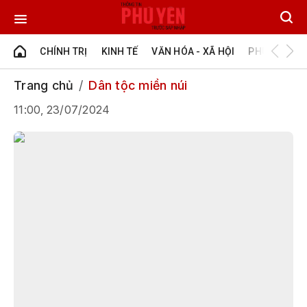
CHÍNH TRỊ
KINH TẾ
VĂN HÓA - XÃ HỘI
PHÚ YÊN - Đ
Trang chủ
Dân tộc miền núi
11:00, 23/07/2024