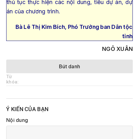
thủ tục thực hiện các nội dung, tiểu dự án, dự
án của chương trình.
Bà Lê Thị Kim Bích, Phó Trưởng ban Dân tộc
tỉnh
NGÔ XUÂN
Bút danh
Từ
khóa:
Ý KIẾN CỦA BẠN
Nội dung