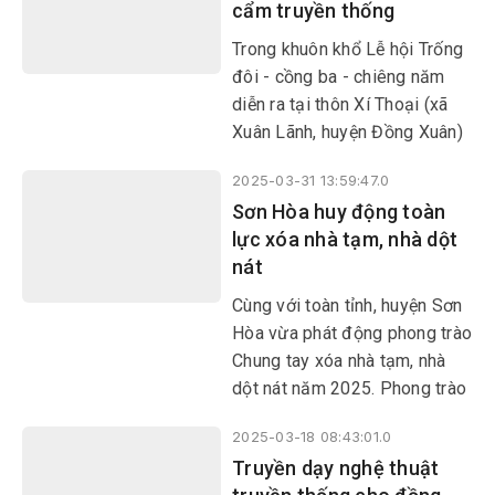
cẩm truyền thống
nghèo mà còn có thu nhập ổn
định.
Trong khuôn khổ Lễ hội Trống
đôi - cồng ba - chiêng năm
diễn ra tại thôn Xí Thoại (xã
Xuân Lãnh, huyện Đồng Xuân)
năm 2025, lần đầu tiên xuất
2025-03-31 13:59:47.0
hiện nội dung thi dệt thổ cẩm
Sơn Hòa huy động toàn
truyền thống. Phần thi mới mẻ
lực xóa nhà tạm, nhà dột
này đã tạo không khí tranh tài
nát
sôi nổi, hào hứng; đồng thời
tạo cơ hội cho các nghệ nhân
​​​​​​​Cùng với toàn tỉnh, huyện Sơn
giao lưu, học hỏi và thể hiện
Hòa vừa phát động phong trào
được niềm đam mê đối với
Chung tay xóa nhà tạm, nhà
nghệ thuật dệt thổ cẩm.
dột nát năm 2025. Phong trào
nhằm kêu gọi tất cả các cơ
2025-03-18 08:43:01.0
quan, tổ chức, cá nhân, người
Truyền dạy nghệ thuật
dân trong và ngoài huyện góp