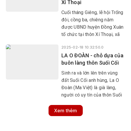
Xí Thoại
này thường xuất hiện trong
các ngày lễ hội, ngày tết của
Cuối tháng Giêng, lễ hội Trống
người dân tộc Tày, Nùng.
đôi, cồng ba, chiêng năm
được UBND huyện Đồng Xuân
tổ chức tại thôn Xí Thoại, xã
Xuân Lãnh nhận được sự quan
2025-02-18 10:32:50.0
tâm của rất nhiều người dân
LA O ĐOÀN - chỗ dựa của
địa phương và du khách.
buôn làng thôn Suối Cối
Sinh ra và lớn lên trên vùng
đất Suối Cối anh hùng, La O
Đoàn (Ma Việt) là già làng,
người có uy tín của thôn Suối
Cối 2, xã Xuân Quang 1, huyện
Đồng Xuân. Dù trong thời
Xem thêm
chiến hay thời bình, La O Đoàn
luôn sống hết mình cho Đảng,