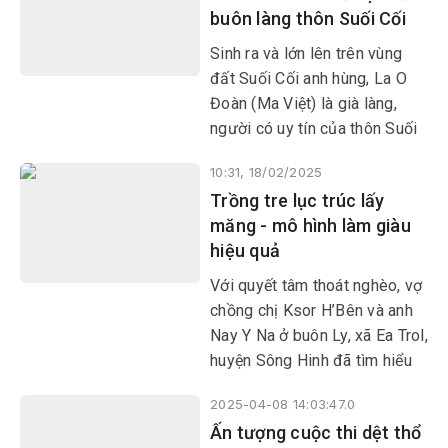
buôn làng thôn Suối Cối
Sinh ra và lớn lên trên vùng
đất Suối Cối anh hùng, La O
Đoàn (Ma Việt) là già làng,
người có uy tín của thôn Suối
Cối 2, xã Xuân Quang 1, huyện
10:31, 18/02/2025
Đồng Xuân. Dù trong thời
Trồng tre lục trúc lấy
chiến hay thời bình, La O Đoàn
măng - mô hình làm giàu
luôn sống hết mình cho Đảng,
hiệu quả
cho cách mạng.
Với quyết tâm thoát nghèo, vợ
chồng chị Ksor H’Bên và anh
Nay Y Na ở buôn Ly, xã Ea Trol,
huyện Sông Hinh đã tìm hiểu
và bén duyên với cây tre lục
2025-04-08 14:03:47.0
trúc. Mô hình này không chỉ
Ấn tượng cuộc thi dệt thổ
giúp gia đình anh chị thoát