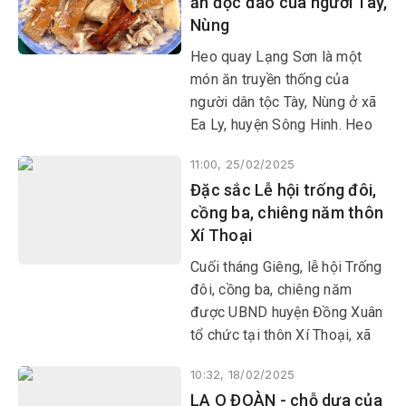
ăn độc đáo của người Tày,
vùng đồng bào DTTS triển
Nùng
khai, Phú Mỡ được ưu tiên
nhiều công trình, dự án đầu tư
Heo quay Lạng Sơn là một
cơ sở hạ tầng, đa dạng hóa
món ăn truyền thống của
sinh kế, nhờ vậy diện mạo của
người dân tộc Tày, Nùng ở xã
xã đổi thay từng ngày, đời
Ea Ly, huyện Sông Hinh. Heo
sống người dân được nâng
quay Lạng Sơn có sự khác
cao đáng kể.
11:00, 25/02/2025
biệt nhờ ướp lá mắc mật, một
Đặc sắc Lễ hội trống đôi,
loại lá có mùi thơm đặc trưng
cồng ba, chiêng năm thôn
của vùng núi phía Bắc. Món ăn
Xí Thoại
này thường xuất hiện trong
các ngày lễ hội, ngày tết của
Cuối tháng Giêng, lễ hội Trống
người dân tộc Tày, Nùng.
đôi, cồng ba, chiêng năm
được UBND huyện Đồng Xuân
tổ chức tại thôn Xí Thoại, xã
Xuân Lãnh nhận được sự quan
10:32, 18/02/2025
tâm của rất nhiều người dân
LA O ĐOÀN - chỗ dựa của
địa phương và du khách.