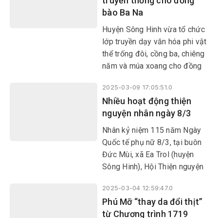
truyền thống cho đồng
công, góp sức xóa nhà tạm
bào Ba Na
cho hộ nghèo, cận nghèo, gia
đình chính sách trên địa bàn
Huyện Sông Hinh vừa tổ chức
huyện.
lớp truyền dạy văn hóa phi vật
thể trống đôi, cồng ba, chiêng
năm và múa xoang cho đồng
bào Ba Na tại 3 xã Sông Hinh,
2025-03-09 17:05:51.0
Sơn Giang và Đức Bình Đông.
Nhiều hoạt động thiện
Hoạt động này nhằm thực hiện
nguyện nhân ngày 8/3
Dự án bảo tồn, phát huy giá trị
văn hóa truyền thống tốt đẹp
Nhân kỷ niệm 115 năm Ngày
của các DTTS gắn với phát
Quốc tế phụ nữ 8/3, tại buôn
triển du lịch, thuộc Chương
Đức Mùi, xã Ea Trol (huyện
trình mục tiêu quốc gia phát
Sông Hinh), Hội Thiện nguyện
triển KT-XH vùng đồng bào
Đom đóm Phú Yên cùng nhóm
DTTS và miền núi giai đoạn
2025-03-04 12:59:47.0
thiện nguyện Nối vòng tay lớn
2021-2030.
Phú Mỡ “thay da đổi thịt”
(TP Cam Ranh, tỉnh Khánh
từ Chương trình 1719
Hòa) phối hợp với địa phương