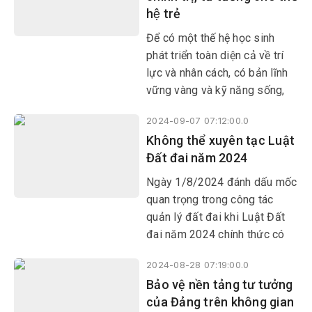
hệ trẻ
Để có một thế hệ học sinh
phát triển toàn diện cả về trí
lực và nhân cách, có bản lĩnh
vững vàng và kỹ năng sống,
bên cạnh việc tăng cường các
2024-09-07 07:12:00.0
hoạt động dạy kiến thức theo
Không thể xuyên tạc Luật
chương trình phổ thông thì các
Đất đai năm 2024
trường học phải tăng cường
công tác giáo dục chính trị tư
Ngày 1/8/2024 đánh dấu mốc
tưởng, đạo đức, lối sống,
quan trọng trong công tác
truyền thống cách mạng cho
quản lý đất đai khi Luật Đất
giáo viên và học sinh.
đai năm 2024 chính thức có
hiệu lực.
2024-08-28 07:19:00.0
Bảo vệ nền tảng tư tưởng
của Đảng trên không gian