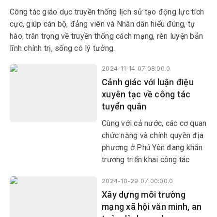
Công tác giáo dục truyền thống lịch sử tạo động lực tích
cực, giúp cán bộ, đảng viên và Nhân dân hiểu đúng, tự
hào, trân trọng về truyền thống cách mạng, rèn luyện bản
lĩnh chính trị, sống có lý tưởng.
2024-11-14 07:08:00.0
Cảnh giác với luận điệu
xuyên tạc về công tác
tuyển quân
Cùng với cả nước, các cơ quan
chức năng và chính quyền địa
phương ở Phú Yên đang khẩn
trương triển khai công tác
khám sức khỏe, gọi công dân
2024-10-29 07:00:00.0
nhập ngũ năm 2025. Bảo vệ
Xây dựng môi trường
Tổ quốc là nghĩa vụ thiêng
mạng xã hội văn minh, an
liêng và cao quý của mỗi công