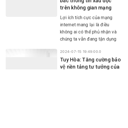
bác thông tin xấu độc
mạng. Đây là vấn đề mới, hành
trên không gian mạng
lang pháp lý chưa theo kịp
nhiều lĩnh vực.
Lợi ích tích cực của mạng
internet mang lại là điều
không ai có thể phủ nhận và
chúng ta vẫn đang tận dụng
điều đó hằng ngày.
2024-07-15 19:49:00.0
Tuy Hòa: Tăng cường bảo
vệ nền tảng tư tưởng của
Đảng trong tình hình mới
Ban chỉ đạo 35 TP Tuy Hòa
vừa tổchức Hội nghị sơ kết
công tác bảo vệ nền tảng tư
tưởng của Đảng 6 tháng đầu
năm 2024; triển khai phương
2024-07-10 06:00:00.0
hướng, nhiệm vụ 6 tháng cuối
Tuy Hòa: Tổ chức cuộc thi
năm 2024.