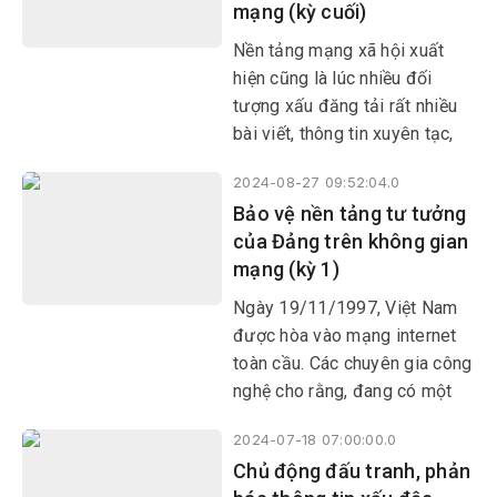
mạng (kỳ cuối)
Nền tảng mạng xã hội xuất
hiện cũng là lúc nhiều đối
tượng xấu đăng tải rất nhiều
bài viết, thông tin xuyên tạc,
chống phá Đảng, Nhà nước,
2024-08-27 09:52:04.0
lãnh đạo cấp cao của Đảng,
Bảo vệ nền tảng tư tưởng
Nhà nước, chia rẽ khối đại
của Đảng trên không gian
đoàn kết toàn dân tộc.
mạng (kỳ 1)
Ngày 19/11/1997, Việt Nam
được hòa vào mạng internet
toàn cầu. Các chuyên gia công
nghệ cho rằng, đang có một
cuộc dịch chuyển vĩ đại của
2024-07-18 07:00:00.0
đời sống con người từ không
Chủ động đấu tranh, phản
gian thực lên không gian