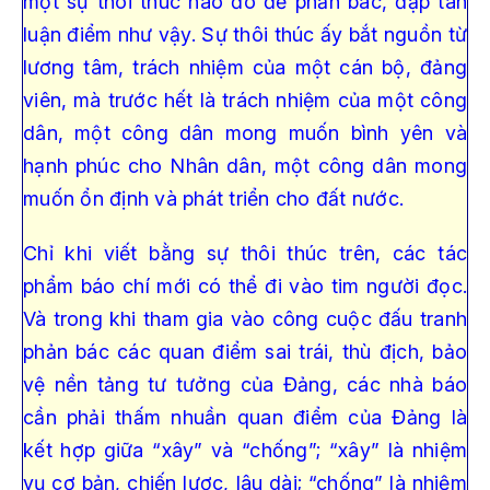
một sự thôi thúc nào đó để phản bác, đập tan
luận điểm như vậy. Sự thôi thúc ấy bắt nguồn từ
lương tâm, trách nhiệm của một cán bộ, đảng
viên, mà trước hết là trách nhiệm của một công
dân, một công dân mong muốn bình yên và
hạnh phúc cho Nhân dân, một công dân mong
muốn ổn định và phát triển cho đất nước.
Chỉ khi viết bằng sự thôi thúc trên, các tác
phẩm báo chí mới có thể đi vào tim người đọc.
Và trong khi tham gia vào công cuộc đấu tranh
phản bác các quan điểm sai trái, thù địch, bảo
vệ nền tảng tư tưởng của Đảng, các nhà báo
cần phải thấm nhuần quan điểm của Đảng là
kết hợp giữa “xây” và “chống”; “xây” là nhiệm
vụ cơ bản, chiến lược, lâu dài; “chống” là nhiệm