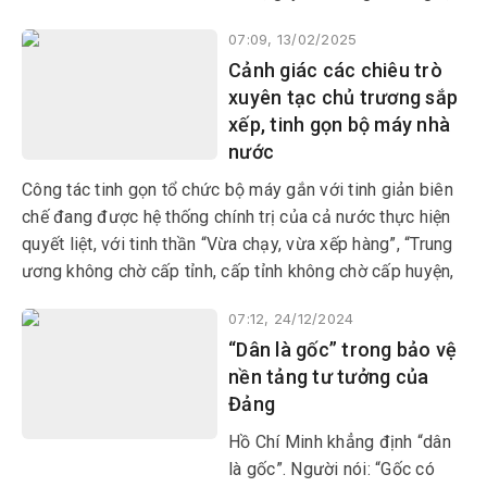
mất đoàn kết nội bộ, nhất là
07:09, 13/02/2025
trước thềm đại hội đảng các
Cảnh giác các chiêu trò
cấp vốn không có gì xa lạ.
xuyên tạc chủ trương sắp
xếp, tinh gọn bộ máy nhà
nước
Công tác tinh gọn tổ chức bộ máy gắn với tinh giản biên
chế đang được hệ thống chính trị của cả nước thực hiện
quyết liệt, với tinh thần “Vừa chạy, vừa xếp hàng”, “Trung
ương không chờ cấp tỉnh, cấp tỉnh không chờ cấp huyện,
cấp huyện không chờ cơ sở”, “Trung ương làm, địa
07:12, 24/12/2024
phương hưởng ứng”.
“Dân là gốc” trong bảo vệ
nền tảng tư tưởng của
Đảng
Hồ Chí Minh khẳng định “dân
là gốc”. Người nói: “Gốc có