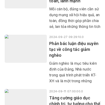
toàn, lành mạnh
dân, trong đó có thanh niên.
Mỗi cán bộ, đảng viên cần sử
dụng mạng xã hội hiệu quả, an
toàn, đồng thời góp phần chia
sẻ, lan tỏa những thông tin tích
cực, đặc biệt là đấu tranh
2024-09-27 09:29:10.0
phản bác những thông tin
Phản bác luận điệu xuyên
xuyên tạc của các thế lực thù
tạc về công tác giảm
địch, góp sức bảo vệ nền tảng
nghèo
tư tưởng của Đảng, bảo vệ
Đảng, bảo vệ chế độ.
Giảm nghèo là mục tiêu kiên
định của Đảng, Nhà nước
trong quá trình phát triển KT-
XH và là một trong những
nhiệm vụ quan trọng, góp
2024-09-11 07:00:00.0
phần thực hiện các chiến lược
Tăng cường giáo dục
phát triển đất nước.
chính trị, tư tưởng cho thế