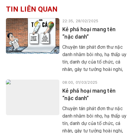
TIN LIÊN QUAN
22:35, 28/02/2025
Kẻ phá hoại mang tên
“nặc danh”
Chuyện tán phát đơn thư nặc
danh nhằm bôi nhọ, hạ thấp uy
tín, danh dự của tổ chức, cá
nhân, gây tư tưởng hoài nghi,
mất đoàn kết nội bộ, nhất là
08:00, 01/03/2025
trước thềm đại hội đảng các
Kẻ phá hoại mang tên
cấp vốn không có gì xa lạ. Gần
“nặc danh”
đây, hành vi tiêu cực, phá hoại,
đáng lên án này có xu hướng
Chuyện tán phát đơn thư nặc
diễn biến phức tạp, khó dự
danh nhằm bôi nhọ, hạ thấp uy
báo.
tín, danh dự của tổ chức, cá
nhân, gây tư tưởng hoài nghi,