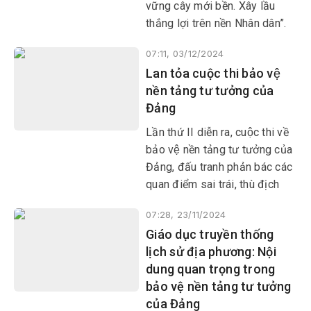
vững cây mới bền. Xây lầu
thắng lợi trên nền Nhân dân”.
Dân tộc Việt Nam trải qua
07:11, 03/12/2024
hàng ngàn năm lịch sử dựng
Lan tỏa cuộc thi bảo vệ
nước và giữ nước để tồn tại
nền tảng tư tưởng của
và phát triển là nhờ biết “trọng
Đảng
dân”.
Lần thứ II diễn ra, cuộc thi về
bảo vệ nền tảng tư tưởng của
Đảng, đấu tranh phản bác các
quan điểm sai trái, thù địch
trong tình hình mới do Thành
07:28, 23/11/2024
ủy Tuy Hòa tổ chức đã tạo sự
Giáo dục truyền thống
lan tỏa sâu rộng trong toàn
lịch sử địa phương: Nội
Đảng bộ thành phố, thu hút sự
dung quan trọng trong
quan tâm, tham gia của đông
bảo vệ nền tảng tư tưởng
đảo cán bộ, đảng viên, Nhân
của Đảng
dân.