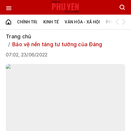
CHÍNH TRỊ
KINH TẾ
VĂN HÓA - XÃ HỘI
PHÚ YÊN - Đ
Trang chủ
Bảo vệ nền tảng tư tưởng của Đảng
07:02, 23/06/2022