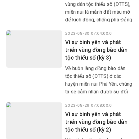
vùng dân tộc thiểu số (DTTS),
miền núi là mảnh đất màu mỡ
để kích động, chống phá Đảng
và Nhà nước ta.
2023-08-30 07:04:00.0
Vì sự bình yên và phát
triển vùng đồng bào dân
tộc thiểu số (kỳ 3)
Về buôn làng đồng bào dân
tộc thiểu số (DTTS) ở các
huyện miền núi Phú Yên, chúng
ta sẽ cảm nhận được sự đổi
thay đáng kể. Nhiều buôn làng
2023-08-29 07:08:00.0
vốn khó khăn nhưng nay bừng
Vì sự bình yên và phát
lên sức sống mới. Tất cả là
triển vùng đồng bào dân
nhờ các cấp ủy đã giúp bà con
tộc thiểu số (kỳ 2)
thay đổi nếp nghĩ, cách làm để
phát triển kinh tế.