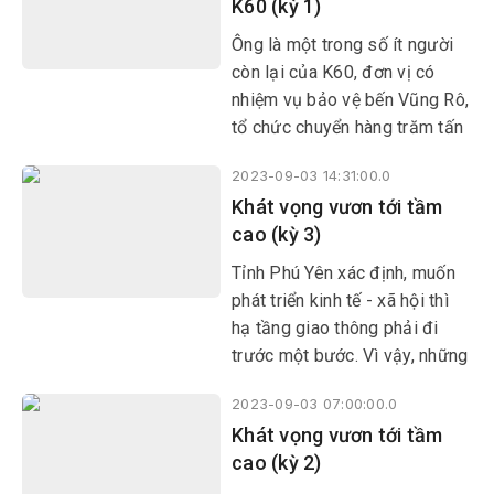
K60 (kỳ 1)
dựng được thương hiệu, mở
đường vào các hệ thống phân
Ông là một trong số ít người
phối uy tín, tạo thu nhập ổn
còn lại của K60, đơn vị có
định cho các hộ gia đình.
nhiệm vụ bảo vệ bến Vũng Rô,
tổ chức chuyển hàng trăm tấn
vũ khí, đạn dược, thuốc men
2023-09-03 14:31:00.0
từ những chuyến tàu Không
Khát vọng vươn tới tầm
số, cùng dệt nên huyền thoại
cao (kỳ 3)
tàu Không số - bến Vũng Rô
trong những năm kháng chiến
Tỉnh Phú Yên xác định, muốn
chống Mỹ cứu nước.
phát triển kinh tế - xã hội thì
hạ tầng giao thông phải đi
trước một bước. Vì vậy, những
năm qua dù điều kiện còn khó
2023-09-03 07:00:00.0
khăn nhưng tỉnh đã dành kinh
Khát vọng vươn tới tầm
phí đầu tư xây dựng hạ tầng
cao (kỳ 2)
giao thông.