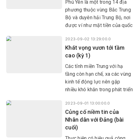
Phú Yên là một trong 14 địa
phương thuộc vùng Bắc Trung
Bộ và duyên hải Trung Bộ, nơi
được ví như mặt tiền của quốc
gia, khúc ruột của Tổ quốc, là
2023-09-02 13:29:00.0
cửa ngõ ra biển cả, bệ đỡ cho
Khát vọng vươn tới tầm
các tỉnh Tây Nguyên.
cao (kỳ 1)
Các tỉnh miền Trung với hạ
tầng còn hạn chế, xa các vùng
kinh tế động lực nên gặp
nhiều khó khăn trong phát triển
kinh tế - xã hội.
2023-09-01 13:00:00.0
Củng cố niềm tin của
Nhân dân với Đảng (bài
cuối)
Thực hiện có hiệu quả công