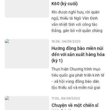
K60 (kỳ cuối)
đặc biệt quan tâm.
Khi được nghỉ hưu, rời quân
ngũ, thiếu tá Ngô Văn Định
vẫn nhiệt tình với công tác
Đảng, gắn bó với quần chúng
nhân dân, cùng xây dựng cuộc
16:08, 04/09/2023
sống mới trên quê hương.
Hướng đồng bào miền núi
đến với sản xuất hàng hóa
(kỳ 1)
Thực hiện Chương trình mục
tiêu quốc gia phát triển kinh tế
- xã hội vùng đồng bào dân
tộc thiểu số và miền núi giai
đoạn 2021-2030, nhiều sản
11:00, 04/09/2023
phẩm của vùng miền núi, đồng
Chuyện về một chiến sĩ
bào dân tộc thiểu số đã xây