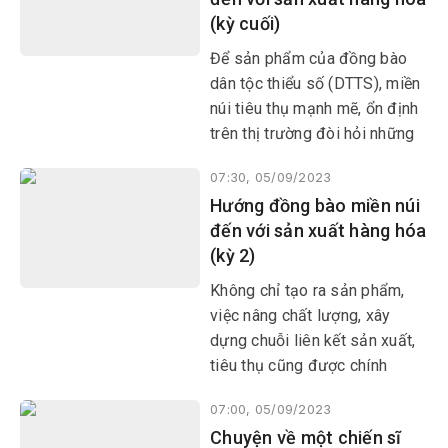
giải.
(kỳ cuối)
Để sản phẩm của đồng bào
dân tộc thiểu số (DTTS), miền
núi tiêu thụ mạnh mẽ, ổn định
trên thị trường đòi hỏi những
nỗ lực không chỉ của người
07:30, 05/09/2023
dân mà phải có sự chung tay
Hướng đồng bào miền núi
vào cuộc của các cấp, ngành,
đến với sản xuất hàng hóa
địa phương.
(kỳ 2)
Không chỉ tạo ra sản phẩm,
việc nâng chất lượng, xây
dựng chuỗi liên kết sản xuất,
tiêu thụ cũng được chính
quyền các địa phương, người
07:00, 05/09/2023
dân vùng đồng bào dân tộc
Chuyện về một chiến sĩ
thiểu số (DTTS) và miền núi