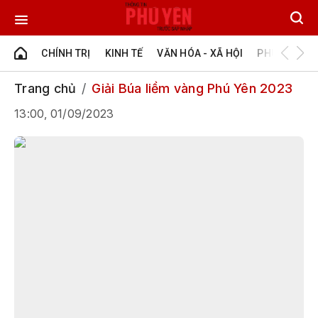
CHÍNH TRỊ
KINH TẾ
VĂN HÓA - XÃ HỘI
PHÚ YÊN - Đ
Trang chủ
Giải Búa liềm vàng Phú Yên 2023
13:00, 01/09/2023