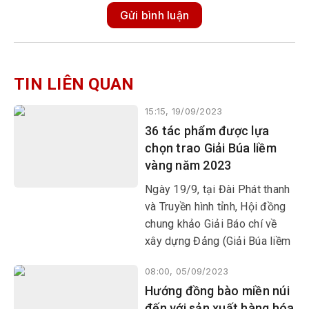
Gửi bình luận
TIN LIÊN QUAN
15:15, 19/09/2023
36 tác phẩm được lựa
chọn trao Giải Búa liềm
vàng năm 2023
Ngày 19/9, tại Đài Phát thanh
và Truyền hình tỉnh, Hội đồng
chung khảo Giải Báo chí về
xây dựng Đảng (Giải Búa liềm
vàng) tỉnh Phú Yên năm 2023
08:00, 05/09/2023
tổ chức chấm chung khảo để
Hướng đồng bào miền núi
lựa chọn các tác phẩm đạt
đến với sản xuất hàng hóa