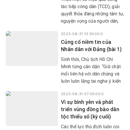
tác tiếp công dân (TCD), giải
quyết thỏa đáng những tâm tư,
nguyện vọng của người dân,
cử tri chính là tạo điều kiện
2023-08-31 13:30:00.0
cho công dân thực hiện quyền
Củng cố niềm tin của
làm chủ, quyền giám sát đối
Nhân dân với Đảng (bài 1)
với hoạt động của cán bộ,
công chức, cơ quan nhà nước.
Sinh thời, Chủ tịch Hồ Chí
Minh từng căn dặn: “Giữ chặt
mối liên hệ với dân chúng và
luôn luôn lắng tai nghe ý kiến
của dân chúng, đó là nền tảng
2023-08-31 07:00:00.0
lực lượng của Đảng và nhờ đó
Vì sự bình yên và phát
mà Đảng thắng lợi”.
triển vùng đồng bào dân
tộc thiểu số (kỳ cuối)
Các thế lực thù địch luôn coi