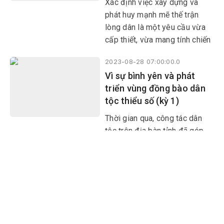
Xác định việc xây dựng và
phát huy mạnh mẽ thế trận
lòng dân là một yêu cầu vừa
cấp thiết, vừa mang tính chiến
lược lâu dài, tạo nên sức
2023-08-28 07:00:00.0
mạnh tổng hợp của toàn Đảng,
Vì sự bình yên và phát
toàn dân trong sự nghiệp xây
triển vùng đồng bào dân
dựng và bảo vệ Tổ quốc, cấp
tộc thiểu số (kỳ 1)
ủy, chính quyền của các huyện
miền núi đã tăng cường đối
Thời gian qua, công tác dân
thoại với dân
tộc trên địa bàn tỉnh đã góp
phần nâng cao đời sống người
dân, làm thay đổi căn bản diện
mạo các xã, thôn, buôn đặc
2023-08-23 07:00:00.0
biệt khó khăn, đẩy nhanh tiến
Quyết liệt triển khai dự án
trình phát triển vùng đồng bào
cao tốc Bắc - Nam (kỳ
dân tộc thiểu số (DTTS) và
cuối)
miền núi.