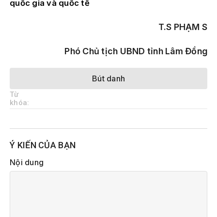
quốc gia và quốc tế
T.S PHẠM S
Phó Chủ tịch UBND tỉnh Lâm Đồng
Bút danh
Từ
khóa:
Ý KIẾN CỦA BẠN
Nội dung