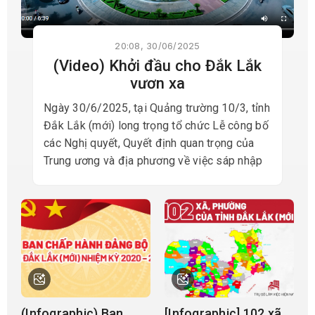
20:08, 30/06/2025
(Video) Khởi đầu cho Đắk Lắk
vươn xa
Ngày 30/6/2025, tại Quảng trường 10/3, tỉnh
Đắk Lắk (mới) long trọng tổ chức Lễ công bố
các Nghị quyết, Quyết định quan trọng của
Trung ương và địa phương về việc sáp nhập
đơn vị hành chính cấp tỉnh, cấp xã; kết thúc
hoạt động đơn vị hành chính cấp huyện; đồng
thời thành lập tổ chức đảng, chính quyền và
Mặt trận Tổ quốc tại các đơn vị mới.
(Infographic) Ban
[Infographic] 102 xã,