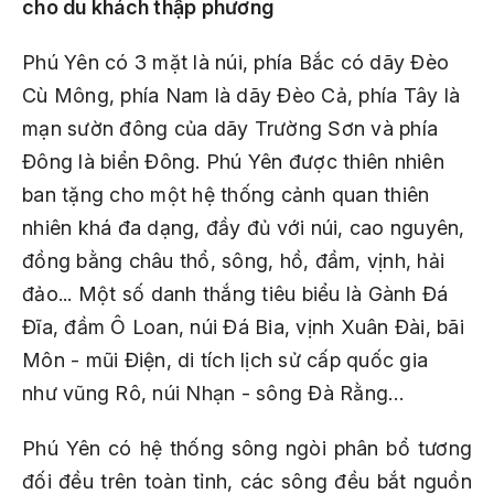
cho du khách thập phương
Phú Yên có 3 mặt là núi, phía Bắc có dãy Đèo
Cù Mông, phía Nam là dãy Đèo Cả, phía Tây là
mạn sườn đông của dãy Trường Sơn và phía
Đông là biển Đông. Phú Yên được thiên nhiên
ban tặng cho một hệ thống cảnh quan thiên
nhiên khá đa dạng, đầy đủ với núi, cao nguyên,
đồng bằng châu thổ, sông, hồ, đầm, vịnh, hải
đảo... Một số danh thắng tiêu biểu là Gành Đá
Đĩa, đầm Ô Loan, núi Đá Bia, vịnh Xuân Đài, bãi
Môn - mũi Điện, di tích lịch sử cấp quốc gia
như vũng Rô, núi Nhạn - sông Đà Rằng…
Phú Yên có hệ thống sông ngòi phân bổ tương
đối đều trên toàn tỉnh, các sông đều bắt nguồn