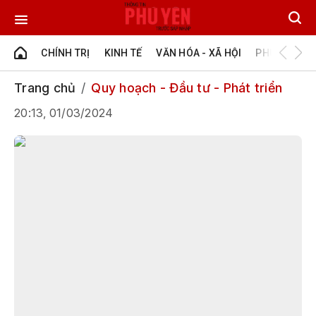
CHÍNH TRỊ
KINH TẾ
VĂN HÓA - XÃ HỘI
PHÚ YÊN - Đ
Trang chủ
Quy hoạch - Đầu tư - Phát triển
20:13, 01/03/2024