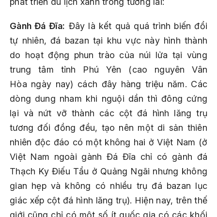
phát triển du lịch xanh trong tương lai:
Gành Đá Đĩa:
Đây là kết quả quá trình biến đổi
tự nhiên, đá bazan tại khu vực này hình thành
do hoạt động phun trào của núi lửa tại vùng
trung tâm tỉnh Phú Yên (cao nguyên Vân
Hòa ngày nay) cách đây hàng triệu năm. Các
dòng dung nham khi nguội dần thì đông cứng
lại và nứt vỡ thành các cột đá hình lăng trụ
tương đối đồng đều, tạo nên một di sản thiên
nhiên độc đáo có một không hai ở Việt Nam (ở
Việt Nam ngoài gành Đá Đĩa chỉ có gành đá
Thạch Ky Điếu Tẩu ở Quảng Ngãi nhưng không
gian hẹp và không có nhiều trụ đá bazan lục
giác xếp cột đá hình lăng trụ). Hiện nay, trên thế
giới cũng chỉ có một số ít quốc gia có các khối