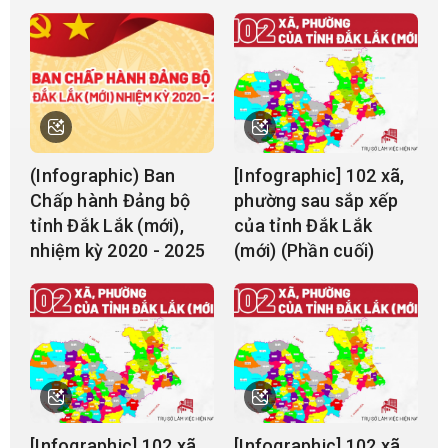
hoạt động đơn vị hành chính cấp huyện; đồng
thời thành lập tổ chức đảng, chính quyền và
Mặt trận Tổ quốc tại các đơn vị mới.
(Infographic) Ban
[Infographic] 102 xã,
Chấp hành Đảng bộ
phường sau sắp xếp
tỉnh Đắk Lắk (mới),
của tỉnh Đắk Lắk
nhiệm kỳ 2020 - 2025
(mới) (Phần cuối)
[Infographic] 102 xã,
[Infographic] 102 xã,