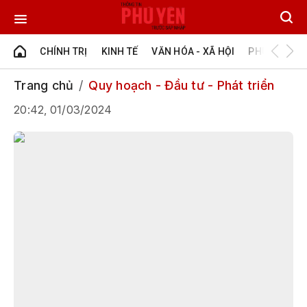
CHÍNH TRỊ
KINH TẾ
VĂN HÓA - XÃ HỘI
PHÚ YÊN - Đ
Trang chủ
Quy hoạch - Đầu tư - Phát triển
20:42, 01/03/2024