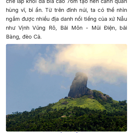
che lấp khối đá bia cao 76m tạo nên cảnh quan
hùng vĩ, bí ẩn. Từ trên đỉnh núi, ta có thể nhìn
ngắm được nhiều địa danh nổi tiếng của xứ Nẫu
như Vịnh Vũng Rô, Bãi Môn - Mũi Điện, bãi
Bàng, đèo Cả.