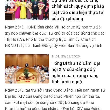
Cụ thể hóa các cơ chế,
hùng, cán bộ tiền khởi nghĩa
chính sách, quy định pháp
trên địa bàn các huyện Tuy An,
luật vào điều kiện thực tế
Đồng Xuân, Sơn Hòa và TP
của địa phương
Tuy Hòa nhân kỷ niệm 50 năm
Ngày Giải phóng Phú Yên
Ngày 25/3, HĐND tỉnh khóa VIII tổ chức Kỳ họp thứ 26
(1/4/1975-1/4/2025) và 50
(kỳ họp chuyên đề) dưới sự chủ trì của các đồng chí: Cao
năm giải phóng miền Nam,
Thị Hòa An, Phó Bí thư thường trực Tỉnh ủy, Chủ tịch
thống nhất đất nước
HĐND tỉnh; Lê Thanh Đồng, Ủy viên Ban Thường vụ Tỉnh
(30/4/1975-30/4/2025).
ủy, Phó Chủ tịch HĐND tỉnh.
14:51, 25/03/2025
Tổng Bí thư Tô Lâm: Đại
hội XIV của Đảng có ý
nghĩa quan trọng mang
tính bước ngoặt
Ngày 25/3, tại trụ sở Trung ương Đảng, Tiểu ban Nhân sự
Đại hội XIV của Đảng đã tổ chức Phiên họp lần thứ tư,
xem xét một số nội dung sửa đổi, bổ sung dự thảo
Phương hướng công tác nhân sự Đại hội XIV của Đảng.