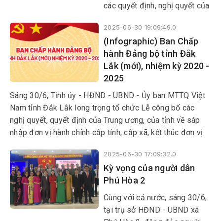
vị mới.
các quyết định, nghị quyết của
Tỉnh ủy, HĐND tỉnh về công
2025-06-30 19:09:49.0
tác cán bộ ở địa phương này.
(Infographic) Ban Chấp
hành Đảng bộ tỉnh Đắk
Lắk (mới), nhiệm kỳ 2020 -
2025
Sáng 30/6, Tỉnh ủy - HĐND - UBND - Ủy ban MTTQ Việt
Nam tỉnh Đắk Lắk long trọng tổ chức Lễ công bố các
nghị quyết, quyết định của Trung ương, của tỉnh về sáp
nhập đơn vị hành chính cấp tỉnh, cấp xã, kết thúc đơn vị
hành chính cấp huyện, thành lập tổ chức Đảng, chỉ định
2025-06-30 17:09:32.0
cấp ủy, HĐND, UBND, Ủy ban MTTQ Việt Nam tỉnh, xã,
Kỳ vọng của người dân
phường.
Phú Hòa 2
Cùng với cả nước, sáng 30/6,
tại trụ sở HĐND - UBND xã