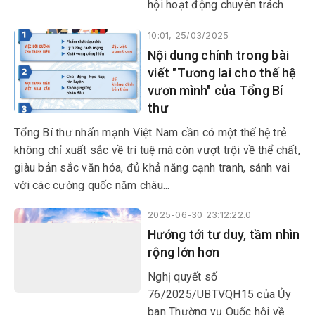
hội hoạt động chuyên trách
lần thứ 7, thảo luận một số nội
10:01, 25/03/2025
dung trình Quốc hội tại Kỳ họp
Nội dung chính trong bài
thứ 9, Quốc hội khóa XV.
viết "Tương lai cho thế hệ
vươn mình" của Tổng Bí
thư
Tổng Bí thư nhấn mạnh Việt Nam cần có một thế hệ trẻ
không chỉ xuất sắc về trí tuệ mà còn vượt trội về thể chất,
giàu bản sắc văn hóa, đủ khả năng cạnh tranh, sánh vai
với các cường quốc năm châu...
2025-06-30 23:12:22.0
Hướng tới tư duy, tầm nhìn
rộng lớn hơn
Nghị quyết số
76/2025/UBTVQH15 của Ủy
ban Thường vụ Quốc hội về