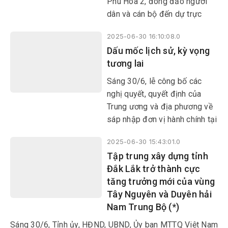
Phú Hòa 2, đông đảo người
dân và cán bộ đến dự trực
tuyến lễ công bố các nghị
2025-06-30 16:10:08.0
quyết, quyết định của Trung
Dấu mốc lịch sử, kỳ vọng
ương và địa phương về sáp
tương lai
nhập đơn vị hành chính, thành
lập các tổ chức đảng, chỉ định
Sáng 30/6, lễ công bố các
cấp ủy, HĐND, UBND, Ủy ban
nghị quyết, quyết định của
MTTQ...
Trung ương và địa phương về
sáp nhập đơn vị hành chính tại
các xã, phường đã diễn ra
2025-06-30 15:43:01.0
trong không khí trang trọng và
Tập trung xây dựng tỉnh
xúc động, đánh dấu một bước
Đắk Lắk trở thành cực
ngoặt lớn trong tiến trình phát
tăng trưởng mới của vùng
triển của địa phương.
Tây Nguyên và Duyên hải
Nam Trung Bộ (*)
Sáng 30/6, Tỉnh ủy, HĐND, UBND, Ủy ban MTTQ Việt Nam