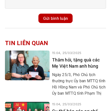
Gửi bình luận
TIN LIÊN QUAN
15:04, 25/03/2025
Thăm hỏi, tặng quà các
Mẹ Việt Nam anh hùng
Ngày 25/3, Phó Chủ tịch
thường trực Ủy ban MTTQ tỉnh
Hồ Hồng Nam và Phó Chủ tịch
Ủy ban MTTQ tỉnh Phạm Thị
Ngọc Tuyết đã đến thăm hỏi,
15:04, 25/03/2025
tặng quà các Mẹ Việt Nam anh