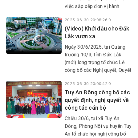
việc sắp xếp đơn vị hành
chính năm 2025 là một minh
2025-06-30 20:08:26.0
chứng rõ nét cho tầm nhìn xa
(Video) Khởi đầu cho Đắk
và quyết tâm đổi mới mạnh
Lắk vươn xa
mẽ của Đảng và Nhà nước.
Ngày 30/6/2025, tại Quảng
trường 10/3, tỉnh Đắk Lắk
(mới) long trọng tổ chức Lễ
công bố các Nghị quyết, Quyết
định quan trọng của Trung
2025-06-30 20:00:42.0
ương và địa phương về việc
Tuy An Đông công bố các
sáp nhập đơn vị hành chính
quyết định, nghị quyết về
cấp tỉnh, cấp xã; kết thúc hoạt
công tác cán bộ
động đơn vị hành chính cấp
huyện; đồng thời thành lập tổ
Chiều 30/6, tại xã Tuy An
chức đảng, chính quyền và
Đông, Phòng Nội vụ huyện Tuy
Mặt trận Tổ quốc tại các đơn
An tổ chức hội nghị công bố