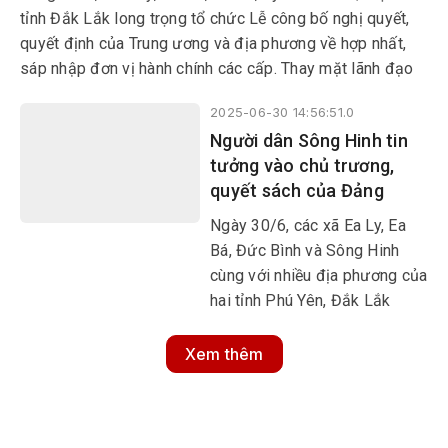
tỉnh Đắk Lắk long trọng tổ chức Lễ công bố nghị quyết,
quyết định của Trung ương và địa phương về hợp nhất,
sáp nhập đơn vị hành chính các cấp. Thay mặt lãnh đạo
Đảng và Nhà nước, Bí thư Trung ương Đảng, Chánh Văn
2025-06-30 14:56:51.0
phòng Trung ương Đảng Lê Hoài Trung đã về dự và phát
Người dân Sông Hinh tin
biểu chỉ đạo.
tưởng vào chủ trương,
quyết sách của Đảng
Ngày 30/6, các xã Ea Ly, Ea
Bá, Đức Bình và Sông Hinh
cùng với nhiều địa phương của
hai tỉnh Phú Yên, Đắk Lắk
chính thức vận hành bộ máy
hành chính mới. Đây là bước
Xem thêm
ngoặt trọng đại, thể hiện quyết
tâm đổi mới, tinh gọn bộ máy
và nâng cao hiệu quả hoạt