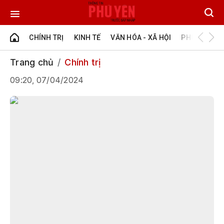
CHÍNH TRỊ
KINH TẾ
VĂN HÓA - XÃ HỘI
PHÚ YÊN - Đ
Trang chủ
Chính trị
09:20, 07/04/2024