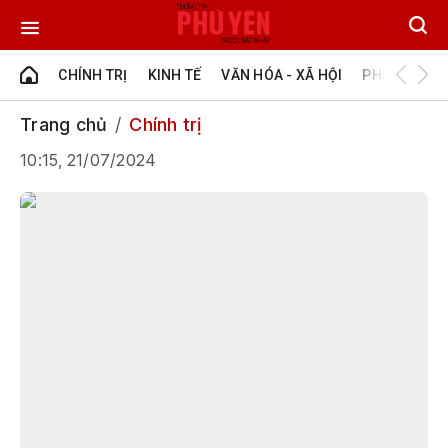
CHÍNH TRỊ
KINH TẾ
VĂN HÓA - XÃ HỘI
PHÚ YÊN - Đ
Trang chủ
Chính trị
10:15, 21/07/2024