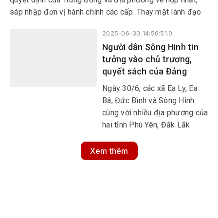
sáp nhập đơn vị hành chính các cấp. Thay mặt lãnh đạo
Đảng và Nhà nước, Bí thư Trung ương Đảng, Chánh Văn
2025-06-30 14:56:51.0
phòng Trung ương Đảng Lê Hoài Trung đã về dự và phát
Người dân Sông Hinh tin
biểu chỉ đạo.
tưởng vào chủ trương,
quyết sách của Đảng
Ngày 30/6, các xã Ea Ly, Ea
Bá, Đức Bình và Sông Hinh
cùng với nhiều địa phương của
hai tỉnh Phú Yên, Đắk Lắk
chính thức vận hành bộ máy
hành chính mới. Đây là bước
Xem thêm
ngoặt trọng đại, thể hiện quyết
tâm đổi mới, tinh gọn bộ máy
và nâng cao hiệu quả hoạt
động của hệ thống chính trị ở
cơ sở.
MULTIMEDIA