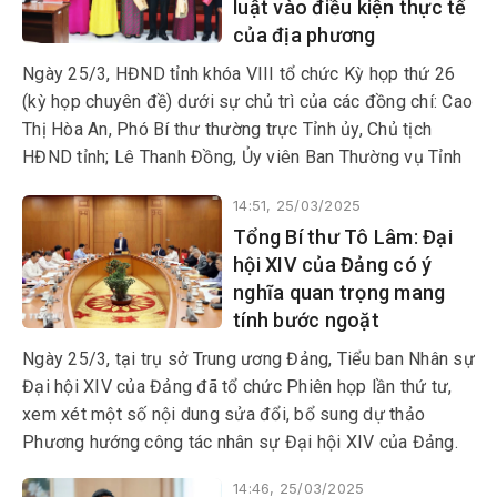
luật vào điều kiện thực tế
Đồng Xuân, Sơn Hòa và TP
của địa phương
Tuy Hòa nhân kỷ niệm 50 năm
Ngày Giải phóng Phú Yên
Ngày 25/3, HĐND tỉnh khóa VIII tổ chức Kỳ họp thứ 26
(1/4/1975-1/4/2025) và 50
(kỳ họp chuyên đề) dưới sự chủ trì của các đồng chí: Cao
năm giải phóng miền Nam,
Thị Hòa An, Phó Bí thư thường trực Tỉnh ủy, Chủ tịch
thống nhất đất nước
HĐND tỉnh; Lê Thanh Đồng, Ủy viên Ban Thường vụ Tỉnh
(30/4/1975-30/4/2025).
ủy, Phó Chủ tịch HĐND tỉnh.
14:51, 25/03/2025
Tổng Bí thư Tô Lâm: Đại
hội XIV của Đảng có ý
nghĩa quan trọng mang
tính bước ngoặt
Ngày 25/3, tại trụ sở Trung ương Đảng, Tiểu ban Nhân sự
Đại hội XIV của Đảng đã tổ chức Phiên họp lần thứ tư,
xem xét một số nội dung sửa đổi, bổ sung dự thảo
Phương hướng công tác nhân sự Đại hội XIV của Đảng.
14:46, 25/03/2025