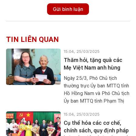
Gửi bình luận
TIN LIÊN QUAN
15:04, 25/03/2025
Thăm hỏi, tặng quà các
Mẹ Việt Nam anh hùng
Ngày 25/3, Phó Chủ tịch
thường trực Ủy ban MTTQ tỉnh
Hồ Hồng Nam và Phó Chủ tịch
Ủy ban MTTQ tỉnh Phạm Thị
Ngọc Tuyết đã đến thăm hỏi,
15:04, 25/03/2025
tặng quà các Mẹ Việt Nam anh
Cụ thể hóa các cơ chế,
hùng, cán bộ tiền khởi nghĩa
chính sách, quy định pháp
trên địa bàn các huyện Tuy An,