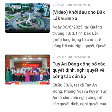
chính năm 2025 là một minh
2025-06-30 20:08:26.0
chứng rõ nét cho tầm nhìn xa
(Video) Khởi đầu cho Đắk
và quyết tâm đổi mới mạnh
Lắk vươn xa
mẽ của Đảng và Nhà nước.
Ngày 30/6/2025, tại Quảng
trường 10/3, tỉnh Đắk Lắk
(mới) long trọng tổ chức Lễ
công bố các Nghị quyết, Quyết
định quan trọng của Trung
2025-06-30 20:00:42.0
ương và địa phương về việc
Tuy An Đông công bố các
sáp nhập đơn vị hành chính
quyết định, nghị quyết về
cấp tỉnh, cấp xã; kết thúc hoạt
công tác cán bộ
động đơn vị hành chính cấp
huyện; đồng thời thành lập tổ
Chiều 30/6, tại xã Tuy An
chức đảng, chính quyền và
Đông, Phòng Nội vụ huyện Tuy
Mặt trận Tổ quốc tại các đơn
An tổ chức hội nghị công bố
vị mới.
các quyết định, nghị quyết của
Tỉnh ủy, HĐND tỉnh về công