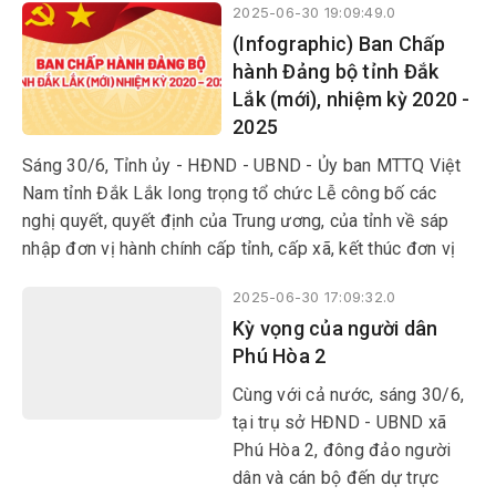
2025-06-30 19:09:49.0
tác cán bộ ở địa phương này.
(Infographic) Ban Chấp
hành Đảng bộ tỉnh Đắk
Lắk (mới), nhiệm kỳ 2020 -
2025
Sáng 30/6, Tỉnh ủy - HĐND - UBND - Ủy ban MTTQ Việt
Nam tỉnh Đắk Lắk long trọng tổ chức Lễ công bố các
nghị quyết, quyết định của Trung ương, của tỉnh về sáp
nhập đơn vị hành chính cấp tỉnh, cấp xã, kết thúc đơn vị
hành chính cấp huyện, thành lập tổ chức Đảng, chỉ định
2025-06-30 17:09:32.0
cấp ủy, HĐND, UBND, Ủy ban MTTQ Việt Nam tỉnh, xã,
Kỳ vọng của người dân
phường.
Phú Hòa 2
Cùng với cả nước, sáng 30/6,
tại trụ sở HĐND - UBND xã
Phú Hòa 2, đông đảo người
dân và cán bộ đến dự trực