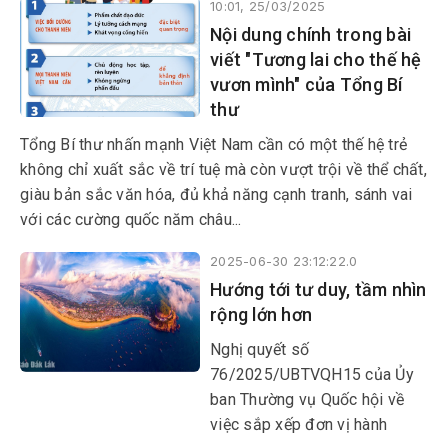
10:01, 25/03/2025
dung trình Quốc hội tại Kỳ họp
Nội dung chính trong bài
thứ 9, Quốc hội khóa XV.
viết "Tương lai cho thế hệ
vươn mình" của Tổng Bí
thư
Tổng Bí thư nhấn mạnh Việt Nam cần có một thế hệ trẻ
không chỉ xuất sắc về trí tuệ mà còn vượt trội về thể chất,
giàu bản sắc văn hóa, đủ khả năng cạnh tranh, sánh vai
với các cường quốc năm châu...
2025-06-30 23:12:22.0
Hướng tới tư duy, tầm nhìn
rộng lớn hơn
Nghị quyết số
76/2025/UBTVQH15 của Ủy
ban Thường vụ Quốc hội về
việc sắp xếp đơn vị hành