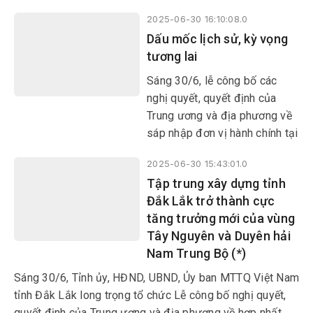
tuyến lễ công bố các nghị
2025-06-30 16:10:08.0
quyết, quyết định của Trung
Dấu mốc lịch sử, kỳ vọng
ương và địa phương về sáp
tương lai
nhập đơn vị hành chính, thành
lập các tổ chức đảng, chỉ định
Sáng 30/6, lễ công bố các
cấp ủy, HĐND, UBND, Ủy ban
nghị quyết, quyết định của
MTTQ...
Trung ương và địa phương về
sáp nhập đơn vị hành chính tại
các xã, phường đã diễn ra
2025-06-30 15:43:01.0
trong không khí trang trọng và
Tập trung xây dựng tỉnh
xúc động, đánh dấu một bước
Đắk Lắk trở thành cực
ngoặt lớn trong tiến trình phát
tăng trưởng mới của vùng
triển của địa phương.
Tây Nguyên và Duyên hải
Nam Trung Bộ (*)
Sáng 30/6, Tỉnh ủy, HĐND, UBND, Ủy ban MTTQ Việt Nam
tỉnh Đắk Lắk long trọng tổ chức Lễ công bố nghị quyết,
quyết định của Trung ương và địa phương về hợp nhất,