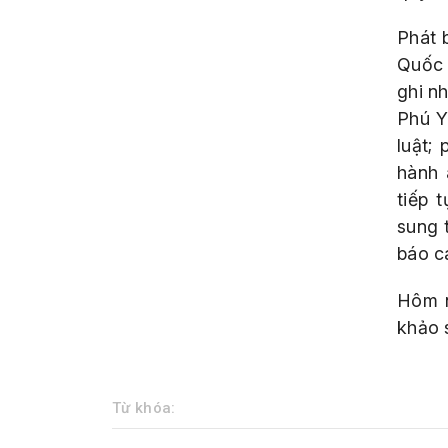
Phát 
Quốc 
ghi nh
Phú Y
luật;
hành 
tiếp 
sung 
báo c
Hôm n
khảo 
Từ khóa: