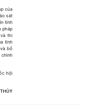
áp của
ảo sát
ền tỉnh
m pháp
và thi
a tỉnh
 và bổ
 chỉnh
ốc hội
 THÙY