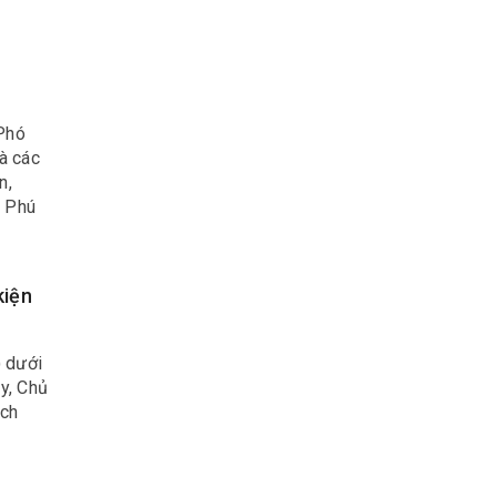
Phó
à các
n,
g Phú
t nước
kiện
) dưới
ủy, Chủ
ịch