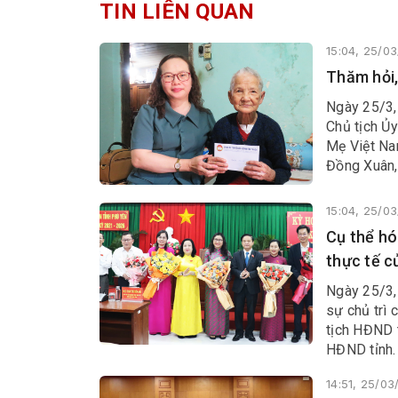
TIN LIÊN QUAN
15:04, 25/0
Thăm hỏi,
Ngày 25/3,
Chủ tịch Ủ
Mẹ Việt Nam
Đồng Xuân,
Yên (1/4/1
(30/4/197
15:04, 25/0
Cụ thể hó
thực tế c
Ngày 25/3,
sự chủ trì 
tịch HĐND 
HĐND tỉnh.
14:51, 25/0