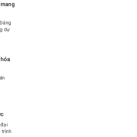
g mang
 Đảng
ng dự
 hóa
 án
ớc
 đại
 trình