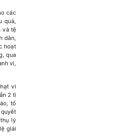
ạo các
u quả,
m và tệ
n dân,
c hoạt
g, qua
nh vi,
hạt vi
n 2 tỉ
áo, tố
i quyết
thụ lý
lệ giải