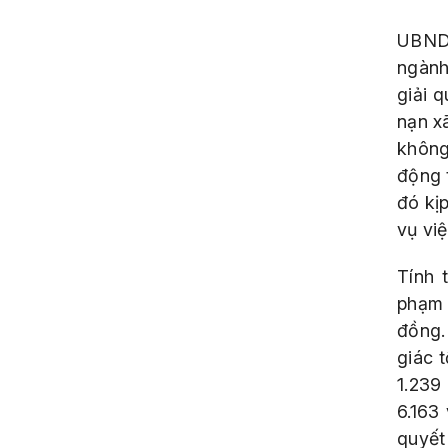
UBND 
ngành
giải q
nạn x
không
động 
đó kị
vụ vi
Tính 
phạm 
đồng.
giác t
1.239
6.163 
quyết