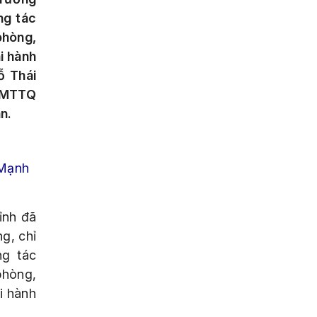
ng tác
phòng,
i hành
ỗ Thái
n MTTQ
n.
 Mạnh
ỉnh đã
ng, chỉ
ng tác
phòng,
i hành