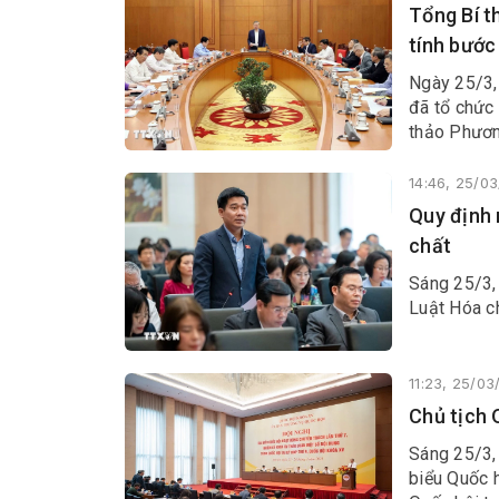
Tổng Bí t
tính bước
Ngày 25/3,
đã tổ chức
thảo Phươn
14:46, 25/0
Quy định 
chất
Sáng 25/3, 
Luật Hóa ch
11:23, 25/0
Chủ tịch 
Sáng 25/3,
biểu Quốc h