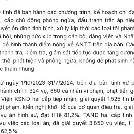
tỉnh đã ban hành các chương trình, kế hoạch chỉ đ
, cấp chủ động phòng ngừa, đấu tranh trấn áp hiệ
uyết ổn định tình hình, xử lý kịp thời các loại tội phạ
ã hội, những bức xúc trong cán bộ, đảng viên và Nhâ
 để hình thành điểm nóng về ANTT trên địa bàn. Cá
thanh tra, kiểm tra, giám sát tiếp tục được tăng cườn
p thời phát hiện và phòng ngừa, không để phát sinh hà
ệc tham nhũng.
từ ngày 1/10/2023-31/7/2024, trên địa bàn tỉnh xử p
hành chính 324 vụ, 660 cá nhân vi phạm, phạt tiền gầ
 Viện KSND hai cấp tiếp nhận, giải quyết 1.525 tin b
ội phạm, kiến nghị khởi tố của cơ quan điều tra, giả
 vụ án hình sự, đạt tỉ lệ 81,2%. TAND hai cấp tỉnh 
vụ việc các loại án, đã giải quyết 3.850 vụ việc, tỉ 
 62,5%.