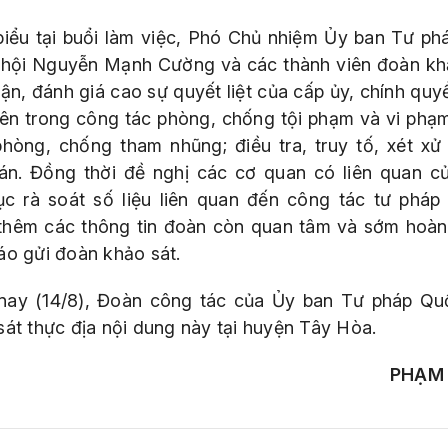
biểu tại buổi làm việc, Phó Chủ nhiệm Ủy ban Tư ph
hội Nguyễn Mạnh Cường và các thành viên đoàn kh
ận, đánh giá cao sự quyết liệt của cấp ủy, chính quy
ên trong công tác phòng, chống tội phạm và vi phạ
 phòng, chống tham nhũng; điều tra, truy tố, xét xử 
án. Đồng thời đề nghị các cơ quan có liên quan củ
tục rà soát số liệu liên quan đến công tác tư pháp
thêm các thông tin đoàn còn quan tâm và sớm hoàn
áo gửi đoàn khảo sát.
ay (14/8), Đoàn công tác của Ủy ban Tư pháp Qu
sát thực địa nội dung này tại huyện Tây Hòa.
PHẠM