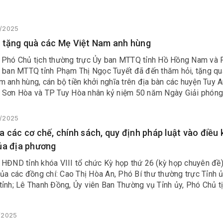
3/2025
 tặng quà các Mẹ Việt Nam anh hùng
 Phó Chủ tịch thường trực Ủy ban MTTQ tỉnh Hồ Hồng Nam và 
y ban MTTQ tỉnh Phạm Thị Ngọc Tuyết đã đến thăm hỏi, tặng qu
 anh hùng, cán bộ tiền khởi nghĩa trên địa bàn các huyện Tuy A
 Sơn Hòa và TP Tuy Hòa nhân kỷ niệm 50 năm Ngày Giải phón
975-1/4/2025) và 50 năm giải phóng miền Nam, thống nhất đấ
5-30/4/2025).
3/2025
a các cơ chế, chính sách, quy định pháp luật vào điều 
ủa địa phương
 HĐND tỉnh khóa VIII tổ chức Kỳ họp thứ 26 (kỳ họp chuyên đề
của các đồng chí: Cao Thị Hòa An, Phó Bí thư thường trực Tỉnh 
tỉnh; Lê Thanh Đồng, Ủy viên Ban Thường vụ Tỉnh ủy, Phó Chủ t
3/2025