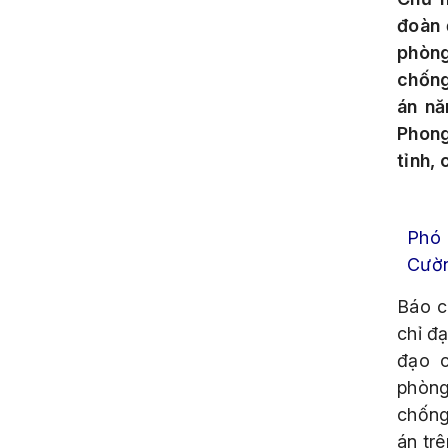
đoàn 
phòng
chống
án nă
Phong
tỉnh, 
Phó 
Cườn
Báo c
chỉ đạ
đạo c
phòng
chống
án trê