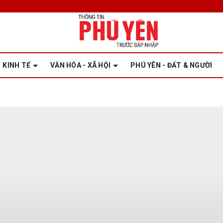
KINH TẾ
VĂN HÓA - XÃ HỘI
PHÚ YÊN - ĐẤT & NGƯỜI