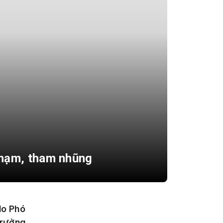
 phạm, tham nhũng
do Phó
rưởng