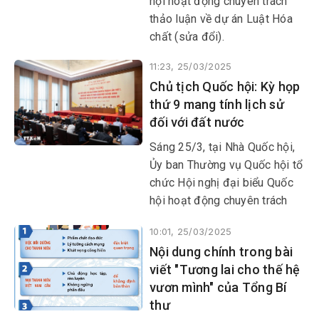
hội hoạt động chuyên trách
thảo luận về dự án Luật Hóa
chất (sửa đổi).
11:23, 25/03/2025
Chủ tịch Quốc hội: Kỳ họp
thứ 9 mang tính lịch sử
đối với đất nước
Sáng 25/3, tại Nhà Quốc hội,
Ủy ban Thường vụ Quốc hội tổ
chức Hội nghị đại biểu Quốc
hội hoạt động chuyên trách
lần thứ 7, thảo luận một số nội
10:01, 25/03/2025
dung trình Quốc hội tại Kỳ họp
Nội dung chính trong bài
thứ 9, Quốc hội khóa XV.
viết "Tương lai cho thế hệ
vươn mình" của Tổng Bí
thư