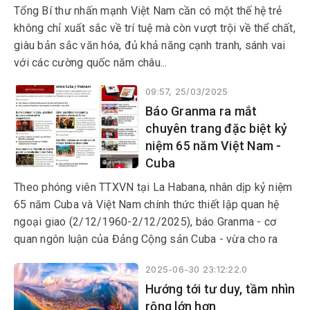
Tổng Bí thư nhấn mạnh Việt Nam cần có một thế hệ trẻ
không chỉ xuất sắc về trí tuệ mà còn vượt trội về thể chất,
giàu bản sắc văn hóa, đủ khả năng cạnh tranh, sánh vai
với các cường quốc năm châu...
09:57, 25/03/2025
Báo Granma ra mắt
chuyên trang đặc biệt kỷ
niệm 65 năm Việt Nam -
Cuba
Theo phóng viên TTXVN tại La Habana, nhân dịp kỷ niệm
65 năm Cuba và Việt Nam chính thức thiết lập quan hệ
ngoại giao (2/12/1960-2/12/2025), báo Granma - cơ
quan ngôn luận của Đảng Cộng sản Cuba - vừa cho ra
mắt chuyên trang đặc biệt tổng hợp những hình ảnh, tư
2025-06-30 23:12:22.0
liệu quý giá về mối quan hệ đoàn kết đặc biệt giữa hai
Hướng tới tư duy, tầm nhìn
dân tộc.
rộng lớn hơn