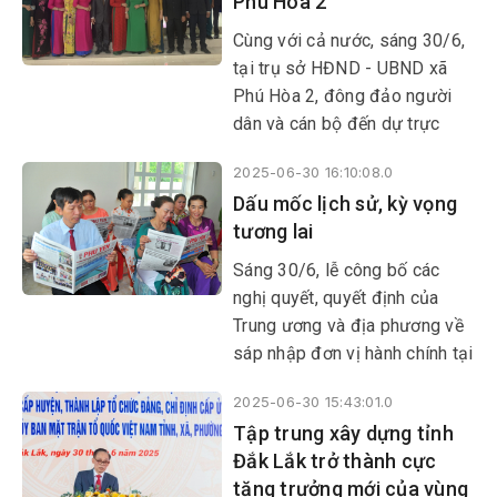
Phú Hòa 2
Cùng với cả nước, sáng 30/6,
tại trụ sở HĐND - UBND xã
Phú Hòa 2, đông đảo người
dân và cán bộ đến dự trực
tuyến lễ công bố các nghị
2025-06-30 16:10:08.0
quyết, quyết định của Trung
Dấu mốc lịch sử, kỳ vọng
ương và địa phương về sáp
tương lai
nhập đơn vị hành chính, thành
lập các tổ chức đảng, chỉ định
Sáng 30/6, lễ công bố các
cấp ủy, HĐND, UBND, Ủy ban
nghị quyết, quyết định của
MTTQ...
Trung ương và địa phương về
sáp nhập đơn vị hành chính tại
các xã, phường đã diễn ra
2025-06-30 15:43:01.0
trong không khí trang trọng và
Tập trung xây dựng tỉnh
xúc động, đánh dấu một bước
Đắk Lắk trở thành cực
ngoặt lớn trong tiến trình phát
tăng trưởng mới của vùng
triển của địa phương.