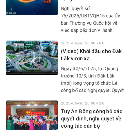
Nghị quyết số
76/2025/UBTVQH15 của Ủy
ban Thường vụ Quốc hội về
việc sắp xếp đơn vị hành
chính năm 2025 là một minh
2025-06-30 20:08:26.0
chứng rõ nét cho tầm nhìn xa
(Video) Khởi đầu cho Đắk
và quyết tâm đổi mới mạnh
Lắk vươn xa
mẽ của Đảng và Nhà nước.
Ngày 30/6/2025, tại Quảng
trường 10/3, tỉnh Đắk Lắk
(mới) long trọng tổ chức Lễ
công bố các Nghị quyết, Quyết
định quan trọng của Trung
2025-06-30 20:00:42.0
ương và địa phương về việc
Tuy An Đông công bố các
sáp nhập đơn vị hành chính
quyết định, nghị quyết về
cấp tỉnh, cấp xã; kết thúc hoạt
công tác cán bộ
động đơn vị hành chính cấp