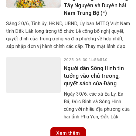
Tây Nguyên và Duyên hải
Nam Trung Bộ (*)
Sáng 30/6, Tỉnh ủy, HĐND, UBND, Ủy ban MTTQ Việt Nam
tỉnh Đắk Lắk long trọng tổ chức Lễ công bố nghị quyết,
quyết định của Trung ương và địa phương về hợp nhất,
sáp nhập đơn vị hành chính các cấp. Thay mặt lãnh đạo
Đảng và Nhà nước, Bí thư Trung ương Đảng, Chánh Văn
2025-06-30 14:56:51.0
phòng Trung ương Đảng Lê Hoài Trung đã về dự và phát
Người dân Sông Hinh tin
biểu chỉ đạo.
tưởng vào chủ trương,
quyết sách của Đảng
Ngày 30/6, các xã Ea Ly, Ea
Bá, Đức Bình và Sông Hinh
cùng với nhiều địa phương của
hai tỉnh Phú Yên, Đắk Lắk
chính thức vận hành bộ máy
hành chính mới. Đây là bước
Xem thêm