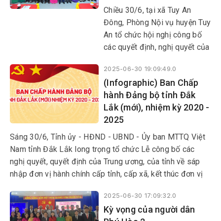
huyện; đồng thời thành lập tổ
Chiều 30/6, tại xã Tuy An
chức đảng, chính quyền và
Đông, Phòng Nội vụ huyện Tuy
Mặt trận Tổ quốc tại các đơn
An tổ chức hội nghị công bố
vị mới.
các quyết định, nghị quyết của
Tỉnh ủy, HĐND tỉnh về công
2025-06-30 19:09:49.0
tác cán bộ ở địa phương này.
(Infographic) Ban Chấp
hành Đảng bộ tỉnh Đắk
Lắk (mới), nhiệm kỳ 2020 -
2025
Sáng 30/6, Tỉnh ủy - HĐND - UBND - Ủy ban MTTQ Việt
Nam tỉnh Đắk Lắk long trọng tổ chức Lễ công bố các
nghị quyết, quyết định của Trung ương, của tỉnh về sáp
nhập đơn vị hành chính cấp tỉnh, cấp xã, kết thúc đơn vị
hành chính cấp huyện, thành lập tổ chức Đảng, chỉ định
2025-06-30 17:09:32.0
cấp ủy, HĐND, UBND, Ủy ban MTTQ Việt Nam tỉnh, xã,
Kỳ vọng của người dân
phường.