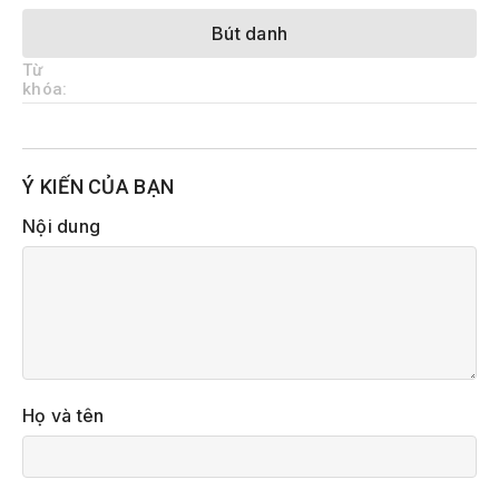
Bút danh
Từ
khóa:
Ý KIẾN CỦA BẠN
Nội dung
Họ và tên