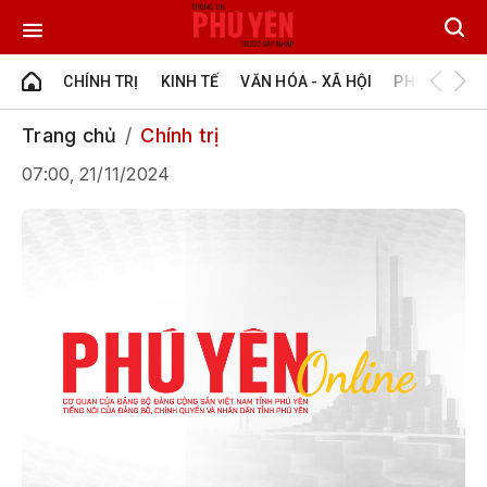
CHÍNH TRỊ
KINH TẾ
VĂN HÓA - XÃ HỘI
PHÚ YÊN - Đ
Trang chủ
Chính trị
07:00, 21/11/2024