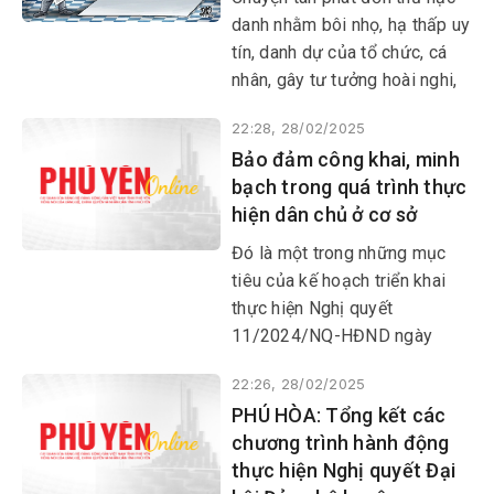
danh nhằm bôi nhọ, hạ thấp uy
tín, danh dự của tổ chức, cá
nhân, gây tư tưởng hoài nghi,
mất đoàn kết nội bộ, nhất là
22:28, 28/02/2025
trước thềm đại hội đảng các
Bảo đảm công khai, minh
cấp vốn không có gì xa lạ. Gần
bạch trong quá trình thực
đây, hành vi tiêu cực, phá hoại,
hiện dân chủ ở cơ sở
đáng lên án này có xu hướng
diễn biến phức tạp, khó dự
Đó là một trong những mục
báo.
tiêu của kế hoạch triển khai
thực hiện Nghị quyết
11/2024/NQ-HĐND ngày
6/12/2024 của HĐND tỉnh
22:26, 28/02/2025
quy định các biện pháp bảo
PHÚ HÒA: Tổng kết các
đảm thực hiện dân chủ ở cơ
chương trình hành động
sở trên địa bàn tỉnh vừa được
thực hiện Nghị quyết Đại
UBND tỉnh ban hành.