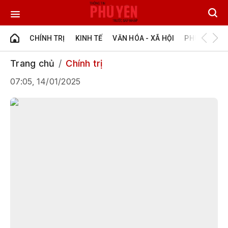
CHÍNH TRỊ
KINH TẾ
VĂN HÓA - XÃ HỘI
PHÚ YÊN - Đ
Trang chủ
Chính trị
07:05, 14/01/2025