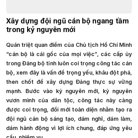
Xây dựng đội ngũ cán bộ ngang tầm
trong kỷ nguyên mới
Qu
á
n tri
ệ
t quan
đ
i
ể
m c
ủ
a Ch
ủ
t
ị
ch H
ồ
Ch
í
Minh
“
c
á
n b
ộ
l
à
c
á
i g
ố
c c
ủ
a m
ọ
i vi
ệ
c
”
, c
á
c c
ấ
p
ủ
y
trong
Đả
ng b
ộ
t
ỉ
nh lu
ô
n coi tr
ọ
ng c
ô
ng t
á
c c
á
n
b
ộ
, xem
đâ
y l
à
v
ấ
n
đề
tr
ọ
ng y
ế
u, kh
â
u
độ
t ph
á
,
then ch
ố
t
để
x
â
y d
ự
ng
Đả
ng th
ự
c s
ự
v
ữ
ng
m
ạ
nh. B
ướ
c v
à
o k
ỷ
nguy
ê
n m
ớ
i, k
ỷ
nguy
ê
n
v
ươ
n m
ì
nh c
ủ
a d
â
n t
ộ
c, c
ô
ng t
á
c n
à
y c
à
ng
đượ
c coi tr
ọ
ng,
đổ
i m
ớ
i to
à
n di
ệ
n nh
ằ
m t
ạ
o ra
độ
i ng
ũ
c
á
n b
ộ
s
á
ng t
ạ
o, d
á
m ngh
ĩ
, d
á
m l
à
m,
d
á
m h
à
nh
độ
ng v
ì
l
ợ
i
í
ch chung,
đá
p
ứ
ng y
ê
u
c
ầ
u, nhi
ệ
m v
ụ
.