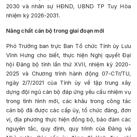
2030 và nhân sự HĐND, UBND TP Tuy Hòa
nhiệm kỳ 2026-2031.
N
â
ng ch
ấ
t c
á
n b
ộ
trong giai
đ
o
ạ
n m
ớ
i
Phó Trưởng ban trực Ban Tổ chức Tỉnh ủy Lưu
Vĩnh Hưng cho biết, thực hiện Nghị quyết Đại
hội Đảng bộ tỉnh lần thứ XVII, nhiệm kỳ 2020-
2025 và Chương trình hành động 07-CTr/TU,
ngày 2/7/2021 của Tỉnh ủy về tập trung xây
dựng đội ngũ cán bộ đáp ứng yêu cầu nhiệm vụ
trong tình hình mới, các khâu trong công tác
cán bộ đã được các cấp ủy, tổ chức đảng, đơn
vị, địa phương thực hiện đồng bộ, bảo đảm các
nguyên tắc, quy định, quy trình của Đảng và