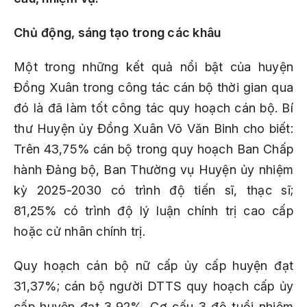
Ch
ủ
độ
ng, s
á
ng t
ạ
o trong c
á
c kh
â
u
Một trong những kết quả nổi bật của huyện
Đồng Xuân trong công tác cán bộ thời gian qua
đó là đã làm tốt công tác quy hoạch cán bộ. Bí
thư Huyện ủy Đồng Xuân Võ Văn Binh cho biết:
Trên 43,75% cán bộ trong quy hoạch Ban Chấp
hành Đảng bộ, Ban Thường vụ Huyện ủy nhiệm
kỳ 2025-2030 có trình độ tiến sĩ, thạc sĩ;
81,25% có trình độ lý luận chính trị cao cấp
hoặc cử nhân chính trị.
Quy hoạch cán bộ nữ cấp ủy cấp huyện đạt
31,37%; cán bộ người DTTS quy hoạch cấp ủy
cấp huyện đạt 3,92%. Cơ cấu 3 độ tuổi nhiệm