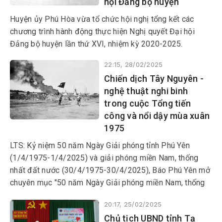
hội Đảng bộ huyện
Huyện ủy Phú Hòa vừa tổ chức hội nghị tổng kết các
chương trình hành động thực hiện Nghị quyết Đại hội
Đảng bộ huyện lần thứ XVI, nhiệm kỳ 2020-2025.
22:15, 28/02/2025
Chiến dịch Tây Nguyên -
nghệ thuật nghi binh
trong cuộc Tổng tiến
công và nổi dậy mùa xuân
1975
LTS: Kỷ niệm 50 năm Ngày Giải phóng tỉnh Phú Yên
(1/4/1975-1/4/2025) và giải phóng miền Nam, thống
nhất đất nước (30/4/1975-30/4/2025), Báo Phú Yên mở
chuyên mục "50 năm Ngày Giải phóng miền Nam, thống
nhất đất nước", nhằm ôn lại giai đoạn lịch sử đấu tranh
20:17, 25/02/2025
gian khổ, hào hùng của toàn Đảng, toàn quân và toàn dân
Chủ tịch UBND tỉnh Tạ
ta, dưới sự lãnh đạo của Đảng. Đồng thời tiếp tục khẳng