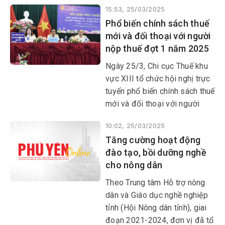
15:53, 25/03/2025
phương triển khai bằng nhiều
Phổ biến chính sách thuế
biện pháp, nhằm xử lý triệt để
mới và đối thoại với người
các đối tượng vi phạm, góp
nộp thuế đợt 1 năm 2025
phần đảm bảo an ninh chính
trị, TTATXH trên địa bàn.
Ngày 25/3, Chi cục Thuế khu
vực XIII tổ chức hội nghị trực
tuyến phổ biến chính sách thuế
mới và đối thoại với người
nộp thuế đợt 1 năm 2025, với
10:02, 25/03/2025
4 điểm cầu đặt tại các tỉnh
Tăng cường hoạt động
Bình Định, Phú Yên, Khánh
đào tạo, bồi dưỡng nghề
Hòa, Lâm Đồng.
cho nông dân
Theo Trung tâm Hỗ trợ nông
dân và Giáo dục nghề nghiệp
tỉnh (Hội Nông dân tỉnh), giai
đoạn 2021-2024, đơn vị đã tổ