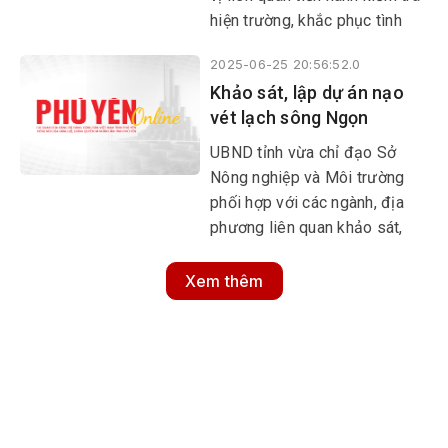
hiện trường, khắc phục tình
trạng mương, rãnh phía Đông
2025-06-25 20:56:52.0
cầu Lỗ Găng thuộc địa phận
Khảo sát, lập dự án nạo
thôn Phú Ân, xã An Phú bị bồi
vét lạch sông Ngọn
lấp, nước mưa tràn ra đường
gây nguy hiểm cho người dân
UBND tỉnh vừa chỉ đạo Sở
tham gia giao thông.
Nông nghiệp và Môi trường
phối hợp với các ngành, địa
phương liên quan khảo sát,
lập dự án nạo vét lạch sông
Ngọn đảm bảo bền vững, ổn
Xem thêm
định lâu dài, tạo điều kiện
thuận lợi cho tàu, thuyền của
bà con ngư dân tham gia khai
thác thủy sản.
MULTIMEDIA