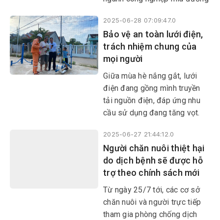
nội đồng, kênh mương nội
Việt Nam về sản lượng và
đồng, khuyến nông bảo vệ
2025-06-28 07:09:47.0
chất lượng; về uy tín, hiệu quả
thực vật.
Bảo vệ an toàn lưới điện,
trong hoạt động sản xuất, kinh
trách nhiệm chung của
doanh; về thái độ chấp hành
mọi người
nghiêm túc pháp luật và các
quy định của Nhà nước, cũng
Giữa mùa hè nắng gắt, lưới
như việc áp dụng các chính
điện đang gồng mình truyền
sách đãi ngộ cho bà con nông
tải nguồn điện, đáp ứng nhu
dân
cầu sử dụng đang tăng vọt.
Để dòng điện được truyền đi
2025-06-27 21:44:12.0
liên tục, hành lang an toàn lưới
Người chăn nuôi thiệt hại
điện cần được bảo vệ nghiêm.
do dịch bệnh sẽ được hỗ
Nếu vi phạm hành lang này có
trợ theo chính sách mới
thể gây gián đoạn cả hệ thống.
Từ ngày 25/7 tới, các cơ sở
chăn nuôi và người trực tiếp
tham gia phòng chống dịch