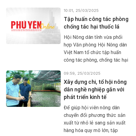
chức hơn 500 lớp đào tạo, bồi
10:01, 25/03/2025
dưỡng nghề cho gần 20.000
Tập huấn công tác phòng
lao động nông thôn.
chống tác hại thuốc lá
Hội Nông dân tỉnh vừa phối
hợp Văn phòng Hội Nông dân
Việt Nam tổ chức tập huấn
công tác phòng, chống tác hại
thuốc lá năm 2025 cho cán bộ,
09:59, 25/03/2025
hội viên trên địa bàn các
Xây dựng chi, tổ hội nông
huyện Sông Hinh, Sơn Hòa,
dân nghề nghiệp gắn với
Tây Hòa, Phú Hòa, Đông Hòa
phát triển kinh tế
và TP Tuy Hòa.
​​​​​​​Để giúp hội viên nông dân
chuyển đổi phương thức sản
xuất từ nhỏ lẻ sang sản xuất
hàng hóa quy mô lớn, tập