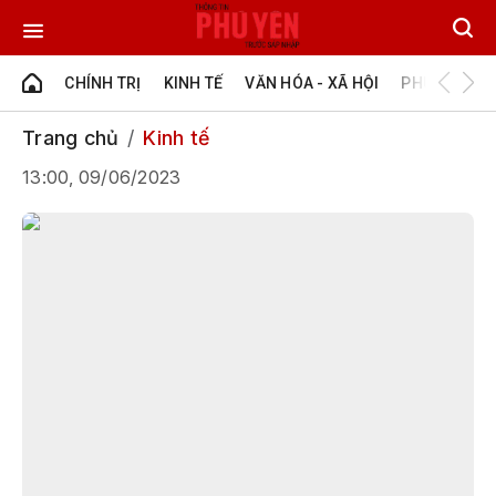
CHÍNH TRỊ
KINH TẾ
VĂN HÓA - XÃ HỘI
PHÚ YÊN - Đ
Trang chủ
Kinh tế
13:00, 09/06/2023