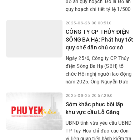
đồ án quy hoạch. Đó là Đồ án
quy hoạch chi tiết tỷ lệ 1/500
dự án Đầu tư mở rộng bãi
2025-06-26 08:00:51.0
chôn lấp chất thải rắn TP Tuy
CÔNG TY CP THỦY ĐIỆN
Hoà (giai đoạn 1); Đồ án quy
SÔNG BA HẠ: Phát huy tốt
hoạch phân khu tỷ lệ 1/2000
quy chế dân chủ cơ sở
Khu vực phía Nam sông Đồng
Nai, xã An Phú; Điều chỉnh Quy
Ngày 25/6, Công ty CP Thủy
hoạch phân khu xây dựng
điện Sông Ba Hạ (SBH) tổ
chỉnh trang tỷ lệ 1/2000 khu
chức Hội nghị người lao động
dân dụng Phước Hậu.
năm 2025. Ông Nguyễn Đức
Phú, Quyền Tổng giám đốc và
2025-06-25 20:57:29.0
ông Nguyễn Hồng Việt, Chủ
Sớm khắc phục bồi lấp
tịch Công đoàn SBH chủ trì
khu vực cầu Lỗ Găng
hội nghị.
UBND tỉnh vừa yêu cầu UBND
TP Tuy Hòa chỉ đạo các đơn
vị liên quan tiến hành kiểm tra