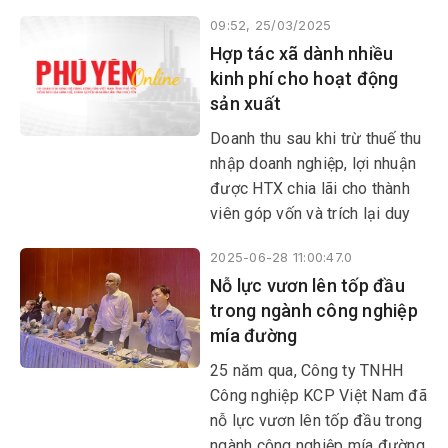
trung theo chuỗi giá trị, các
09:52, 25/03/2025
cấp hội nông dân trong tỉnh đã
Hợp tác xã dành nhiều
đẩy mạnh thành lập mới nhiều
kinh phí cho hoạt động
mô hình chi hội nông dân nghề
sản xuất
nghiệp, tổ hội nông dân nghề
nghiệp.
Doanh thu sau khi trừ thuế thu
nhập doanh nghiệp, lợi nhuận
được HTX chia lãi cho thành
viên góp vốn và trích lại duy
trì hoạt động của các quỹ. Mỗi
2025-06-28 11:00:47.0
HTX có từ 5-7 quỹ các loại.
Nỗ lực vươn lên tốp đầu
Ngoài các quỹ bắt buộc như
trong ngành công nghiệp
quỹ dự phòng (5%), khen
mía đường
thưởng và phúc lợi (20%),
những quỹ còn lại chủ yếu
25 năm qua, Công ty TNHH
dành cho hoạt động phục vụ
Công nghiệp KCP Việt Nam đã
sản xuất. Đó là quỹ phát triển
nỗ lực vươn lên tốp đầu trong
sản xuất, các quỹ thủy nông
ngành công nghiệp mía đường