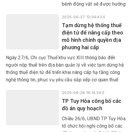
bệnh động vật sẽ được hưởng
chính sách hỗ trợ theo Nghị
2025-06-27 12:04:43.0
định 116/2025/NĐ-CP quy
Tạm dừng hệ thống thuế
định chính sách hỗ trợ trong
điện tử để nâng cấp theo
phòng, chống dịch bệnh động
mô hình chính quyền địa
vật vừa được Chính phủ ban
phương hai cấp
hành.
Ngày 27/6, Chi cục Thuế khu vực XIII thông báo đến
người nộp thuế trên địa bàn quản lý về việc tạm dừng hệ
thống thuế điện tử để triển khai nâng cấp hạ tầng công
nghệ thông tin, phục vụ yêu cầu sắp xếp cơ quan thuế
theo mô hình chính quyền địa phương hai cấp và thực
2025-06-26 16:14:39.0
hiện một số quy định mới về thuế có hiệu lực từ ngày
TP Tuy Hòa công bố các
1/7/2025.
đồ án quy hoạch
Chiều 26/6, UBND TP Tuy Hòa
tổ chức hội nghị công bố các