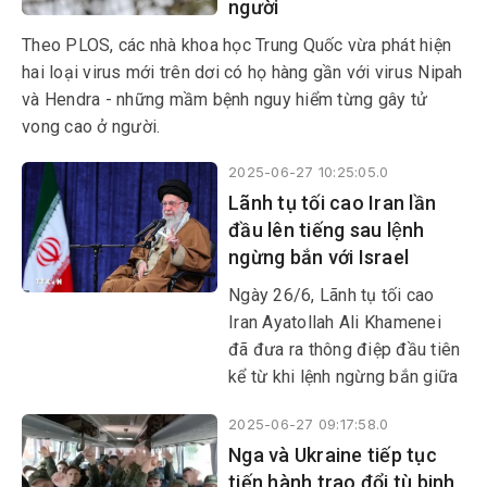
người
Theo PLOS, các nhà khoa học Trung Quốc vừa phát hiện
hai loại virus mới trên dơi có họ hàng gần với virus Nipah
và Hendra - những mầm bệnh nguy hiểm từng gây tử
vong cao ở người.
2025-06-27 10:25:05.0
Lãnh tụ tối cao Iran lần
đầu lên tiếng sau lệnh
ngừng bắn với Israel
Ngày 26/6, Lãnh tụ tối cao
Iran Ayatollah Ali Khamenei
đã đưa ra thông điệp đầu tiên
kể từ khi lệnh ngừng bắn giữa
Israel và Iran có hiệu lực,
2025-06-27 09:17:58.0
trong đó khẳng định lập
Nga và Ukraine tiếp tục
trường của Tehran liên quan
tiến hành trao đổi tù binh
đến hoạt động làm giàu urani