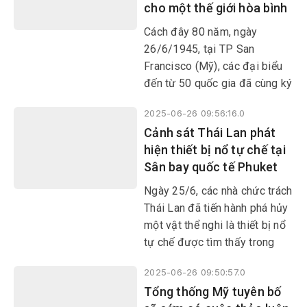
cho một thế giới hòa bình
nhiệm vào ngày 31/8 tới.
Cách đây 80 năm, ngày
26/6/1945, tại TP San
Francisco (Mỹ), các đại biểu
đến từ 50 quốc gia đã cùng ký
vào bản Hiến chương LHQ,
2025-06-26 09:56:16.0
thành lập nên tổ chức quốc tế
Cảnh sát Thái Lan phát
đa phương đầu tiên, lớn nhất
hiện thiết bị nổ tự chế tại
và có ảnh hưởng nhất tới đời
Sân bay quốc tế Phuket
sống quốc tế cho đến nay.
Ngày 25/6, các nhà chức trách
Thái Lan đã tiến hành phá hủy
một vật thể nghi là thiết bị nổ
tự chế được tìm thấy trong
một chiếc xe máy bị bỏ rơi tại
2025-06-26 09:50:57.0
Sân bay quốc tế Phuket, miền
Tổng thống Mỹ tuyên bố
Nam nước này.