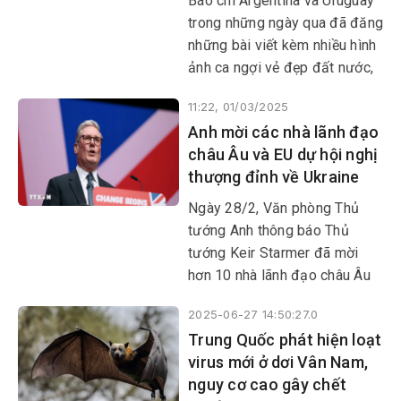
Báo chí Argentina và Uruguay
trong những ngày qua đã đăng
những bài viết kèm nhiều hình
ảnh ca ngợi vẻ đẹp đất nước,
con người và văn hóa Việt
11:22, 01/03/2025
Nam.
Anh mời các nhà lãnh đạo
châu Âu và EU dự hội nghị
thượng đỉnh về Ukraine
Ngày 28/2, Văn phòng Thủ
tướng Anh thông báo Thủ
tướng Keir Starmer đã mời
hơn 10 nhà lãnh đạo châu Âu
và Liên minh châu Âu (EU)
2025-06-27 14:50:27.0
tham dự hội nghị thượng đỉnh
Trung Quốc phát hiện loạt
vào ngày 2/3 bàn về vấn đề
virus mới ở dơi Vân Nam,
Ukraine và an ninh khu vực.
nguy cơ cao gây chết