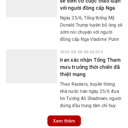
sẽ sớm có cuộc thảo luận
với người đồng cấp Nga
Ngày 25/6, Tổng thống Mỹ
Donald Trump tuyên bố ông sẽ
sớm nói chuyện với người
đồng cấp Nga Vladimir Putin
về việc chấm dứt cuộc xung
2025-06-26 09:24:35.0
đột tại Ukraine.
Iran xác nhận Tổng Tham
mưu trưởng thời chiến đã
thiệt mạng
Theo Reuters, truyền thông
nhà nước Iran ngày 25/6 đưa
tin Tướng Ali Shadmani, người
đứng đầu trung tâm chỉ huy
của Lực lượng Vệ binh Cách
mạng Hồi giáo Iran (IRGC), đã
Xem thêm
tử vong do những vết thương