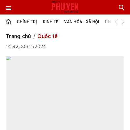
CHÍNH TRỊ
KINH TẾ
VĂN HÓA - XÃ HỘI
PHÚ YÊN - Đ
Trang chủ
Quốc tế
14:42, 30/11/2024