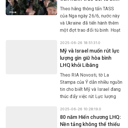
của nước này.
Theo hãng thông tấn TASS
của Nga ngày 26/6, nước này
và Ukraine đã tiến hành thêm
một đợt trao đổi tù binh. Hoạt
động này được triển khai theo
2025-06-26 18:51:31.0
các thỏa thuận mà hai bên đạt
Mỹ và Israel muốn rút lực
được trong vòng đàm phán ở
lượng gìn giữ hòa bình
Istanbul (Thổ Nhĩ Kỳ) hồi đầu
LHQ khỏi Libăng
tháng này.
Theo RIA Novosti, tờ La
Stampa của Ý dẫn nhiều nguồn
tin cho biết Mỹ và Israel đang
thúc đẩy việc rút Lực lượng
Lâm thời của LHQ tại Libăng
2025-06-26 10:28:19.0
(UNIFIL), trong bối cảnh sứ
80 năm Hiến chương LHQ:
mệnh của phái bộ thuộc Hội
Nền tảng không thể thiếu
đồng Bảo an LHQ này sẽ hết