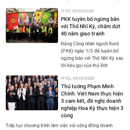
ngừng bắn ở Dải Gaza thêm
17:07, 01/03/2025
42 ngày.
PKK tuyên bố ngừng bắn
với Thổ Nhĩ Kỳ, chấm dứt
40 năm giao tranh
Đảng Công nhân người Kurd
(PKK) ngày 1/3 đã tuyên bố
ngừng bắn với Thổ Nhĩ Kỳ sau
lời kêu gọi của thủ lĩnh
Abdullah Ocalan - nhân vật
17:02, 01/03/2025
đang bị Ankara giam giữ - về
Thủ tướng Phạm Minh
việc giải tán nhóm và hạ vũ
Chính: Việt Nam thực hiện
khí.
3 cam kết, đề nghị doanh
nghiệp Hoa Kỳ thực hiện 3
cùng
Tiếp tục chương trình làm việc với cộng đồng doanh