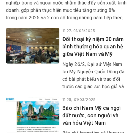
nghiệp trong và ngoài nước nhằm thúc đẩy sản xuất, kinh
doanh, góp phần thực hiện mục tiêu tăng trưởng 8%
trong năm 2025 và 2 con số trong những năm tiếp theo,
sáng 1/3, tại Trụ sở Chính phủ, Thủ tướng Chính phủ
11:27, 01/03/2025
Phạm Minh Chính chủ trì tọa đàm với các doanh nghiệp
Đối thoại kỷ niệm 30 năm
Hoa Kỳ nhằm đánh giá tình hình, nhận diện thách thức và
bình thường hóa quan hệ
cơ hội hợp tác, đầu tư để doanh nghiệp Hoa Kỳ cùng Việt
giữa Việt Nam và Mỹ
Nam phát triển nhanh và bền vững.
Ngày 26/2, Đại sứ Việt Nam
tại Mỹ Nguyễn Quốc Dũng đã
có bài phát biểu và trao đổi
trước các giáo sư, học giả và
sinh viên trường Đại học Mỹ
11:25, 01/03/2025
(American University) nhân kỷ
Báo chí Nam Mỹ ca ngợi
niệm 30 năm bình thường hóa
đất nước, con người và
quan hệ hai nước.
văn hóa Việt Nam