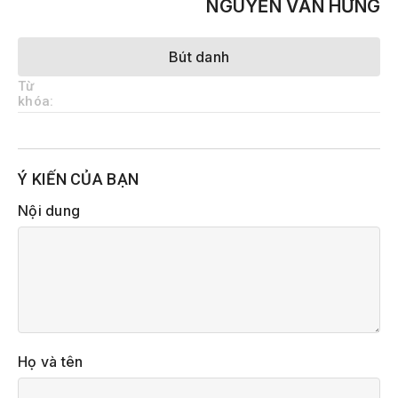
NGUYỄN VĂN HƯNG
Bút danh
Từ
khóa:
Ý KIẾN CỦA BẠN
Nội dung
Họ và tên