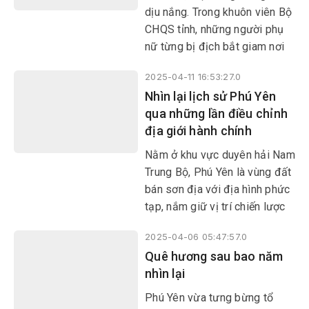
mà không chát.
dịu nắng. Trong khuôn viên Bộ
CHQS tỉnh, những người phụ
nữ từng bị địch bắt giam nơi
“địa ngục trần gian” Phú Quốc,
2025-04-11 16:53:27.0
Côn Đảo, Phú Tài... về lại bên
Nhìn lại lịch sử Phú Yên
nhau. Sau hơn nửa thế kỷ rời
qua những lần điều chỉnh
chốn lao tù, dù mái tóc đã bạc
địa giới hành chính
màu thời gian, dáng đi không
còn nhanh nhẹn, song ánh mắt
Nằm ở khu vực duyên hải Nam
họ vẫn ánh lên niềm vui rạng
Trung Bộ, Phú Yên là vùng đất
rỡ khi nhận ra những gương
bán sơn địa với địa hình phức
mặt thân quen của một thời
tạp, nắm giữ vị trí chiến lược
khói lửa.
của Việt Nam, một vùng đất
2025-04-06 05:47:57.0
giàu truyền thống yêu nước.
Quê hương sau bao năm
Quá trình mở đất Phú Yên
nhìn lại
được thực hiện bằng nỗ lực
không ngừng nghỉ của những
Phú Yên vừa tưng bừng tổ