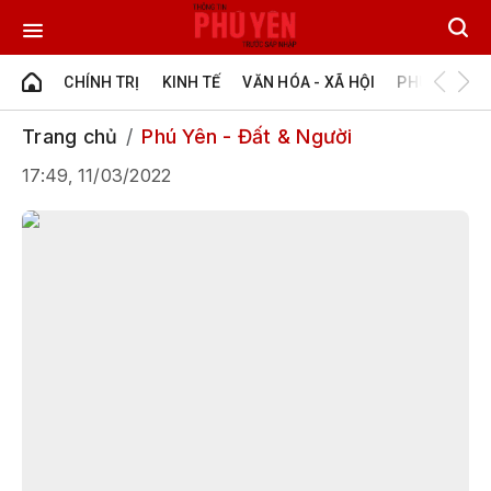
CHÍNH TRỊ
KINH TẾ
VĂN HÓA - XÃ HỘI
PHÚ YÊN - Đ
Trang chủ
Phú Yên - Đất & Người
17:49, 11/03/2022