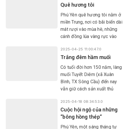
Quê hương tôi
sáng tác năm 1989, khi tỉnh
Phú Yên tái lập. Bài hát vô
Phú Yên quê hương tôi nằm ở
cùng sống động với những địa
miền Trung, nơi có bãi biển dài
danh là căn cứ cách mạng của
mát rượi vào mùa hè, những
quê hương Phú Yên trong suốt
cánh đồng lúa vàng rực vào
hai cuộc kháng chiến vệ quốc
mùa thu, nơi có nhiều danh
vĩ đại.
2025-04-25 11:00:47.0
thắng đi vào lịch sử, thơ ca…
Trắng đêm hầm muối
được mọi người biết đến. Và
quê hương tôi đang vươn mình
Có tuổi đời hơn 150 năm, làng
phát triển sau 50 năm đất
muối Tuyết Diêm (xã Xuân
nước hòa bình.
Bình, TX Sông Cầu) đến nay
vẫn giữ cách sản xuất thủ
công truyền thống. Để tránh
2025-04-18 08:34:53.0
cái nóng ban ngày, diêm dân
Cuộc hội ngộ của những
phải thức trắng đêm để hầm
“bông hồng thép”
muối. Muối trải qua quá trình
hầm sẽ trở nên tinh khiết, mặn
​​​​​​​Phú Yên, một sáng tháng tư