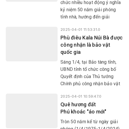
cư dân người Việt đầu tiên khi
chức nhiều hoạt động ý nghĩa
đặt chân đến đây.
kỷ niệm 50 năm giải phóng
tỉnh nhà, hướng đến giải
phóng miền Nam, thống nhất
2025-04-01 11:53:31.0
đất nước. Trong niềm vui
Phù điêu Kala Núi Bà được
chung của dân tộc, tôi bồi hồi
công nhận là bảo vật
nhớ lại hình ảnh Phú Yên quê
quốc gia
hương mình sau bao nhiêu
năm xây dựng và phát triển để
Sáng 1/4, tại Bảo tàng tỉnh,
càng thêm yêu mến, tự hào.
UBND tỉnh tổ chức công bố
Quyết định của Thủ tướng
Chính phủ công nhận bảo vật
quốc gia phù điêu Kala Núi Bà.
2025-04-01 10:59:47.0
Quê hương đất
Phú khoác "áo mới"
Tròn 50 năm kể từ ngày giải
phóng (1/4/1975-1/4/2024),