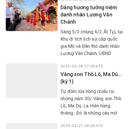
Dâng hương tưởng niệm
danh nhân Lương Văn
Chánh
Sáng 5/3 (mùng 6/2 Ất Tỵ), tại
Khu di tích lịch sử cấp quốc
gia Mộ và Đền thờ danh nhân
Lương Văn Chánh, UBND
huyện Phú Hòa phối hợp với
2025-04-28 07:05:47.0
Sở VHTT&DL tổ chức lễ dâng
Vàng son Thồ Lồ, Ma Dú…
hương tưởng niệm danh nhân
(kỳ 1)
Lương Văn Chánh và các bậc
tiền nhân đã có công khai
Từ đốm lửa hồng chiếu rọi
khẩn, tạo dựng vùng đất Phú
những năm 30/ Vàng son Thồ
Yên.
Lồ, Ma Dú, La Hiên hùng
thiêng…Đó là những câu mở
đầu của bài hát “Bài ca Phú
2025-04-27 09:00:47.0
Yên” được nhạc sĩ Văn Chừng