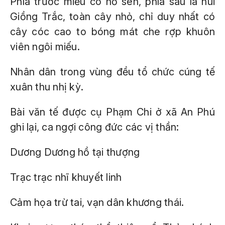
Phía trước miếu có hồ sen, phía sau là núi
Giồng Trắc, toàn cây nhỏ, chỉ duy nhất có
cây cóc cao to bóng mát che rợp khuôn
viên ngôi miếu.
Nhân dân trong vùng đều tổ chức cúng tế
xuân thu nhị kỳ.
Bài văn tế được cụ Phạm Chi ở xã An Phú
ghi lại, ca ngợi công đức các vị thần:
Dương Dương hồ tại thượng
Trạc trạc nhĩ khuyết linh
Cảm họa trừ tai, vạn dân khương thái.