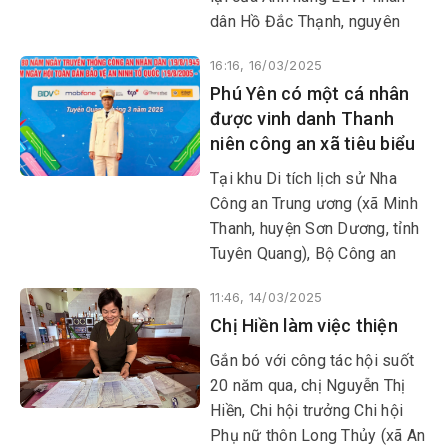
dân Hồ Đắc Thạnh, nguyên
Thuyền trưởng tàu Không số
16:16, 16/03/2025
và Trái tim người lính của CCB
Phú Yên có một cá nhân
Nguyễn Đắc Tấn đã diễn ra
được vinh danh Thanh
trong không khí trang trọng và
niên công an xã tiêu biểu
xúc động do Thư viện tỉnh tổ
chức.
Tại khu Di tích lịch sử Nha
Công an Trung ương (xã Minh
Thanh, huyện Sơn Dương, tỉnh
Tuyên Quang), Bộ Công an
phối hợp với Trung ương Đoàn
11:46, 14/03/2025
TNCS Hồ Chí Minh vừa tổ
Chị Hiền làm việc thiện
chức lễ tuyên dương Thanh
niên công an xã, phường, thị
Gắn bó với công tác hội suốt
trấn tiêu biểu năm 2025.
20 năm qua, chị Nguyễn Thị
Hiền, Chi hội trưởng Chi hội
Phụ nữ thôn Long Thủy (xã An