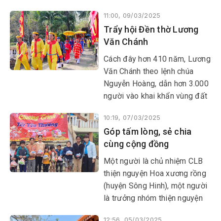
Phú, TP Tuy Hòa) quen thuộc
11:00, 09/03/2025
với từng hoàn cảnh gia đình, là
Trẩy hội Đền thờ Lương
điểm tựa cho nhiều phụ nữ
Văn Chánh
nghèo, thanh thiếu niên chưa
ngoan trong thôn.
Cách đây hơn 410 năm, Lương
Văn Chánh theo lệnh chúa
Nguyễn Hoàng, dẫn hơn 3.000
người vào khai khẩn vùng đất
hoang vu từ Nam Cù Mông
10:19, 07/03/2025
đến Bắc đèo Cả, lập nên phủ
Góp tấm lòng, sẻ chia
Phú Yên (Phú Yên ngày nay).
cùng cộng đồng
Năm 1611, ông mất, được
Nhân dân tôn làm Thành hoàng
Một người là chủ nhiệm CLB
và lập đền thờ tại thôn Phụng
thiện nguyện Hoa xương rồng
Tường, xã Hòa Trị (huyện Phú
(huyện Sông Hinh), một người
Hòa).
là trưởng nhóm thiện nguyện
Nụ cười (TX Sông Cầu).
12:56, 05/03/2025