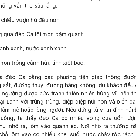
hững vần thơ sâu lắng:
 chiều vượn hú đầu non
 qua đèo Cả lối mòn dặm quanh
anh xanh, nước xanh xanh
non trông cảnh hữu tình xiết bao.
a đèo Cả bằng các phương tiện giao thông đườ
 sắt, đường thủy, đường hàng không, du khách đều 
 ngưỡng được bức tranh thiên nhiên hùng vĩ, nên t
ại Lãnh với trùng trùng, điệp điệp núi non và biển c
làm mê hoặc lòng người. Nếu đứng từ vị trí đỉnh núi 
xuống, ta thấy đèo Cả có nhiều vòng cua uốn lượ
núi nhô ra, lõm vào quanh eo. Nơi nhô ra thường n
 chỗ lõm vào có nhiều khe, suối nước chảy róc rách