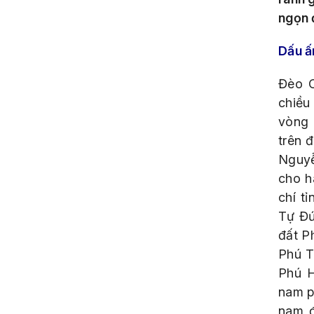
ngọn 
Dấu ấ
Đèo C
chiều
vòng 
trên 
Nguyễ
cho h
chí
tỉ
Tự Đứ
đất P
Phú T
Phú H
nam p
nam đ