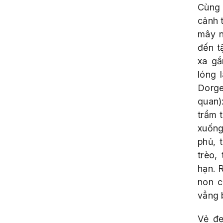
Cùng 
cảnh 
mây n
đến t
xa gầ
lóng 
Dorge
quan)
trầm 
xuống
phủ, 
trèo,
hạn. 
non c
vẳng 
Vẻ đẹ