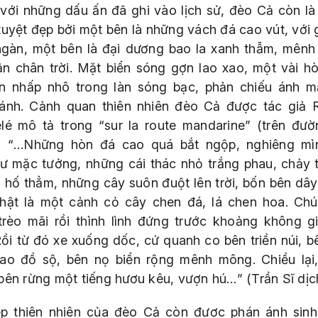
với những dấu ấn đã ghi vào lịch sử, đèo Cả còn là
tuyệt đẹp bởi một bên là những vách đá cao vút, với g
gàn, một bên là đại dương bao la xanh thẫm, mên
ận chân trời. Mặt biển sóng gợn lao xao, một vài h
n nhấp nhô trong làn sóng bạc, phản chiếu ánh mặ
lánh. Cảnh quan thiên nhiên đèo Cả được tác giả 
lé mô tả trong “sur la route mandarine” (trên đườ
: “
…Những hòn đá cao quá bắt ngộp, nghiêng mì
tư mặc tưởng, những cái thác nhỏ trắng phau, chảy 
 hố thẳm, những cây suôn đuột lên trời, bốn bên dây 
thật là một cảnh cỏ cây chen đá, lá chen hoa. Chú
 trèo mãi rồi thình lình đứng trước khoảng không g
Rồi từ đó xe xuống dốc, cứ quanh co bên triền núi, b
ao đồ sộ, bên nọ biển rộng mênh mông. Chiều lại
bên rừng một tiếng hươu kêu, vượn hú…
” (Trần Sĩ dịc
p thiên nhiên của đèo Cả còn được phán ánh sin