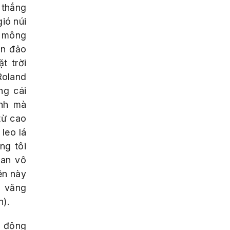
 thắng
ió núi
h mông
òn đảo
t trời
Roland
ng cái
nh mà
từ cao
leo lá
ng tôi
ian vô
ên này
, văng
h).
h động