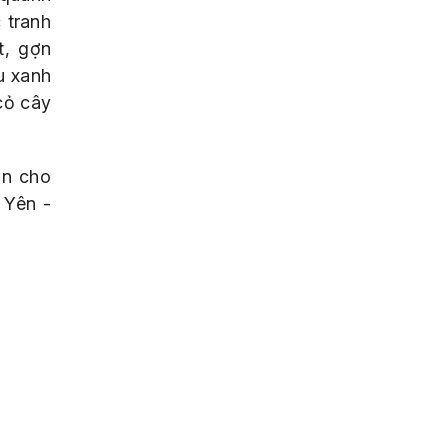
 tranh
t, gợn
u xanh
cỏ cây
ớn cho
 Yên -