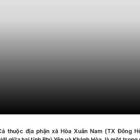
ả thuộc địa phận xã Hòa Xuân Nam (TX Đông Hò
giới giữa hai tỉnh Phú Yên và Khánh Hòa, là một trong