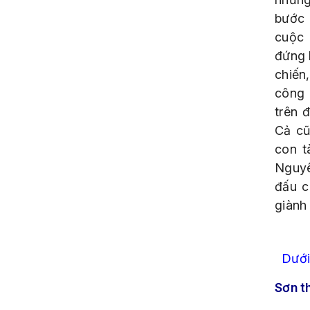
bước 
cuộc 
đứng 
chiến,
công 
trên 
Cả cũ
con t
Nguyê
đấu c
giành
Dưới
Sơn t