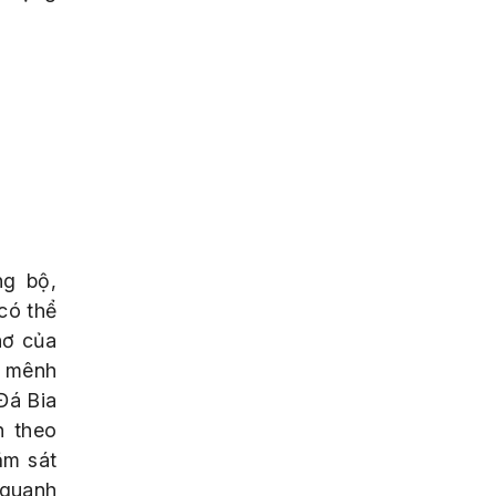
ng bộ,
có thể
hơ của
ả mênh
Đá Bia
n theo
ằm sát
 quanh