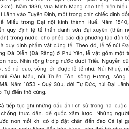
12km). Năm 1836, vua Minh Mạng cho thể hiện biểu
ại Lãnh vào Tuyên Đỉnh, một trong chín chiếc đỉnh đồ
hế Miếu trong Đại nội kinh thành Huế. Năm 1840,
n quy định lệ tế thần danh sơn đại xuyên (thần n
lớn) trong nước, cho phép các địa phương lập đàn t
à quy định phẩm vật cúng tế. Theo đó, lễ tế núi Đạ
ng Đà Diễn (Đà Rằng) ở Phú Yên, lễ vật gồm một t
on heo. Nhìn rộng trong nước dưới Triều Nguyễn cũ
t số núi cao, sông lớn được lễ tế như: Núi Nhuệ, n
 núi Đâu Mâu, núi Thiên Tôn, sông Hương, sông 
Mã. Năm 1853 - Quý Sửu, đời Tự Đức, núi Đại Lãn
o Tự điển thờ cúng.
ả tiếp tục ghi những dấu ấn lịch sử trong hai cuộc
 chống thực dân, đế quốc xâm lược. Những ngườ
nước non mỗi khi có dịp đặt chân đến đèo Cả lại g
 tháng ngày Nam tiến hào hùng, các thế hệ cha an