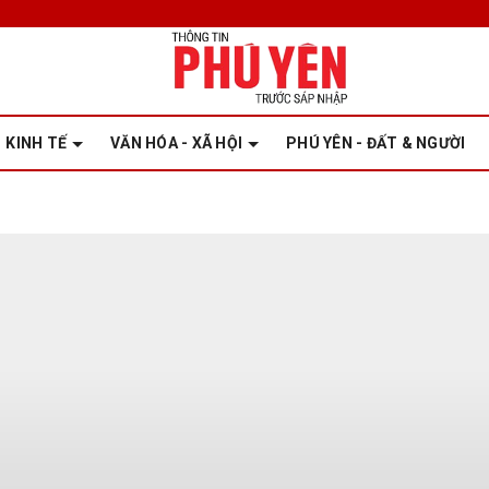
KINH TẾ
VĂN HÓA - XÃ HỘI
PHÚ YÊN - ĐẤT & NGƯỜI