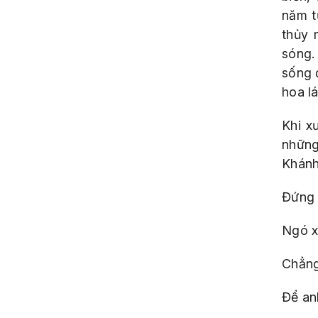
năm t
thủy 
sóng.
sống 
hoa lá
Khi x
những
Khánh
Đứng 
Ngó x
Chẳng
Để an