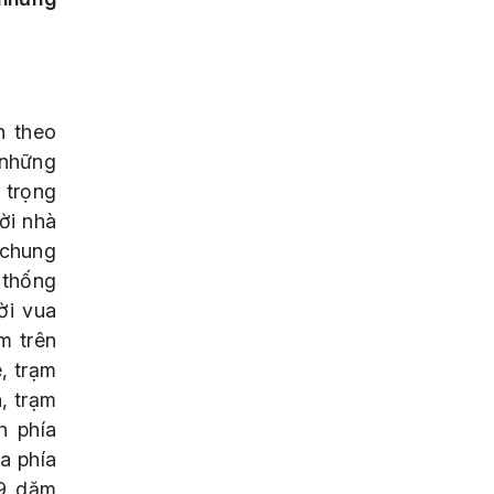
n theo
 những
 trọng
ời nhà
 chung
 thống
ời vua
m trên
, trạm
, trạm
h phía
a phía
29 dặm