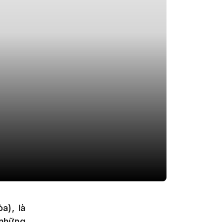
a), là
 những