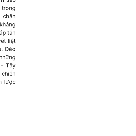
 trong
ã chặn
 kháng
háp tấn
t liệt
a. Đèo
 những
 - Tây
 chiến
m lược