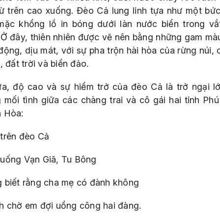
ừ trên cao xuống. Đèo Cả lung linh tựa như một bức
mặc khổng lồ in bóng dưới làn nước biển trong vắ
 Ở đây, thiên nhiên được vẽ nên bằng những gam mà
động, dịu mát, với sự pha trộn hài hòa của rừng núi, 
, đất trời và biển đảo.
ưa, độ cao và sự hiểm trở của đèo Cả là trở ngại l
 mối tình giữa các chàng trai và cô gái hai tỉnh Phú
 Hòa:
trên đèo Cả
uống Vạn Giã, Tu Bông
 biết rằng cha mẹ có đành không
h chờ em đợi uổng công hai đàng.