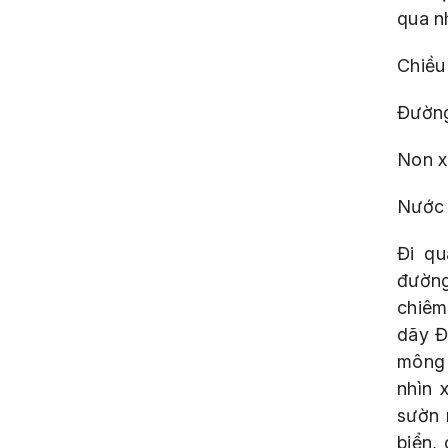
qua n
Chiều
Đường
Non x
Nước 
Đi qu
đường
chiêm
dãy Đ
mông 
nhìn 
sườn 
biển,