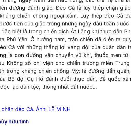
lên đường đánh giặc. Đèo Cả là lũy thép chặn giặc
kháng chiến chống ngoại xâm. Lũy thép đèo Cả đ
bước tiến của giặc trong những ngày đầu toàn quốc
 đặc biệt là trong chiến dịch Át Lăng khi thực dân P
ra Phú Yên. Ở hướng nam, trận chiến đã diễn ra quyế
đèo Cả với những thắng lợi vang dội của quân dân t
ng là con đường vận chuyển vũ khí, thuốc men từ
àu Không số chi viện cho chiến trường miền Trung
n trong kháng chiến chống Mỹ; là đường tiến quân,
ủa Bộ đội Cụ Hồ đánh đuổi thực dân, đế quốc xâ
 độc lập dân tộc, thống nhất đất nước…
 chân đèo Cả. Ảnh: LÊ MINH
hủy hữu tình