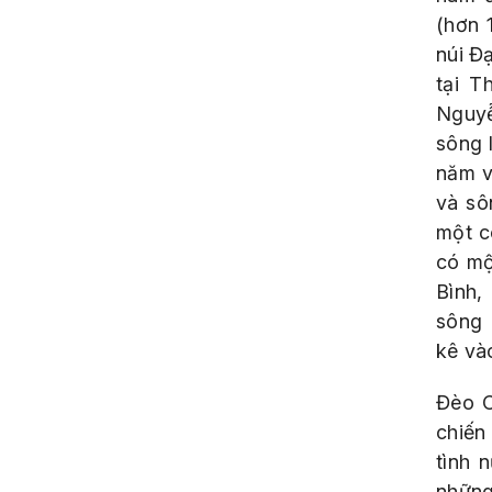
(hơn 
núi Đ
tại T
Nguyễ
sông 
năm v
và sô
một c
có mộ
Bình,
sông 
kê và
Đèo C
chiến
tình 
những