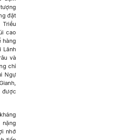
 tượng
ng đặt
 Triều
úi cao
ế hàng
i Lãnh
râu và
ng chỉ
úi Ngự
Gianh,
h được
 kháng
i nặng
ợi nhớ
h tiếp