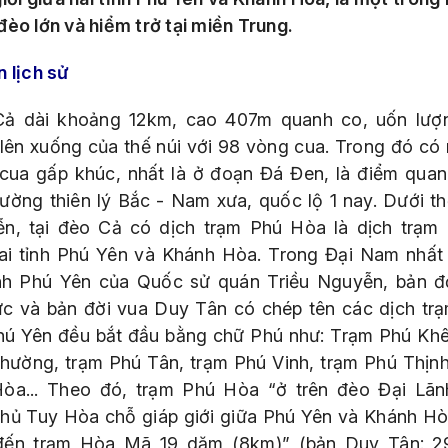
đèo lớn và hiểm trở tại miền Trung.
n lịch sử
ả dài khoảng 12km, cao 407m quanh co, uốn lượ
 lên xuống của thế núi với 98 vòng cua. Trong đó có
cua gấp khúc, nhất là ở đoạn Đá Đen, là điểm quan
đường thiên lý Bắc - Nam xưa, quốc lộ 1 nay. Dưới th
n, tại đèo Cả có dịch trạm Phú Hòa là dịch trạm
ai tỉnh Phú Yên và Khánh Hòa. Trong
Đại Nam nhất
nh Phú Yên của Quốc sử quán Triều Nguyễn, bản đ
c và bản đời vua Duy Tân có chép tên các dịch trạ
hú Yên đều bắt đầu bằng chữ Phú như: Trạm Phú Khê
hường, trạm Phú Tân, trạm Phú Vinh, trạm Phú Thịnh
òa... Theo đó, trạm Phú Hòa “ở trên đèo Đại Lãn
hủ Tuy Hòa chỗ giáp giới giữa Phú Yên và Khánh Hò
ến trạm Hòa Mã 19 dặm (8km)” (bản Duy Tân: 