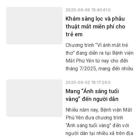
Thực phẩm không an toàn là
2025-06-06 15:40:41.0
nguyên nhân gây nên 200
Khám sàng lọc và phẫu
bệnh lý khác nhau.
thuật mắt miễn phí cho
trẻ em
Chương trình “Vì ánh mắt trẻ
thơ” đang diễn ra tại Bệnh viện
Mắt Phú Yên từ nay cho đến
tháng 7/2025, mang đến nhiều
hy vọng cho trẻ em có hoàn
2025-06-02 16:17:26.0
cảnh khó khăn.
Mang “Ánh sáng tuổi
vàng” đến người dân
​​​​​​​Nhiều năm nay, Bệnh viện Mắt
Phú Yên đưa chương trình
“Ánh sáng tuổi vàng” đến với
người dân tại nhiều xã trên địa