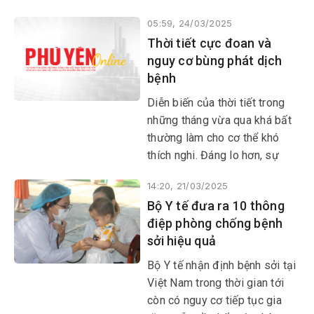
bệnh lao”, đây là lời khẳng
05:59, 24/03/2025
định những nỗ lực cam kết,
Thời tiết cực đoan và
đầu tư, hành động ở mức cao
nguy cơ bùng phát dịch
nhất trong công tác phòng
bệnh
chống lao.
Diễn biến của thời tiết trong
những tháng vừa qua khá bất
thường làm cho cơ thể khó
thích nghi. Đáng lo hơn, sự
thay đổi của thời tiết lại thuận
14:20, 21/03/2025
lợi cho các loại virus, côn
Bộ Y tế đưa ra 10 thông
trùng, ký sinh trùng gây bệnh
điệp phòng chống bệnh
phát triển mạnh.
sởi hiệu quả
Bộ Y tế nhận định bệnh sởi tại
Việt Nam trong thời gian tới
còn có nguy cơ tiếp tục gia