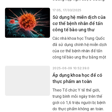
hợp tử vong liên quan đến sởi;
17:05, 17/03/2025
số trường hợp nghi sởi ghi
Sử dụng hệ miễn dịch của
nhận cao nhất tại khu vực
cơ thể bệnh nhân để tấn
miền Nam (57%), miền Trung
công tế bào ung thư
(19,2%), miền Bắc (15,1%), Tây
Nguyên (8,7%).
Các nhà khoa học Trung Quốc
đã sử dụng chính hệ miễn dịch
của cơ thể bệnh nhân để tấn
công tế bào ung thư bằng một
phương pháp chưa từng có.
2025-06-09 10:52:39.0
Áp dụng khoa học để có
thực phẩm an toàn
Theo Tổ chức Y tế thế giới,
trung bình mỗi ngày trên thế
giới có 1,6 triệu người bị bệnh
do thực phẩm không an toàn.