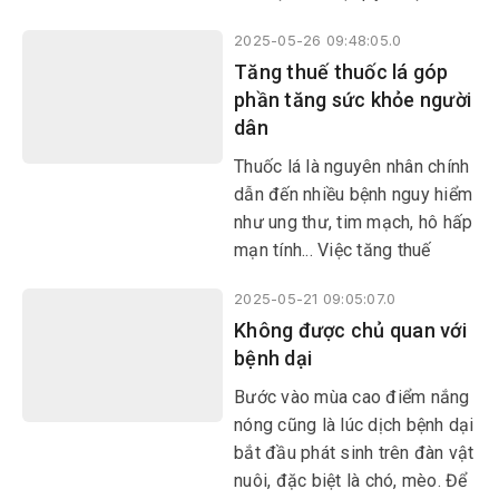
người tiêu dùng Việt Nam tổ
2025-05-26 09:48:05.0
chức lễ phát động hưởng ứng
Tăng thuế thuốc lá góp
các hoạt động phòng chống
phần tăng sức khỏe người
tác hại của thuốc lá vì sức
dân
khỏe người tiêu dùng với
thông điệp: “Phòng chống tác
​​​​​​​Thuốc lá là nguyên nhân chính
hại của thuốc lá bảo vệ thế hệ
dẫn đến nhiều bệnh nguy hiểm
tương lai”, “Vì sức khỏe người
như ung thư, tim mạch, hô hấp
tiêu dùng hãy nói không với
mạn tính... Việc tăng thuế
thuốc lá”.
không chỉ giúp giảm tỉ lệ hút
2025-05-21 09:05:07.0
thuốc mà còn góp phần tăng
Không được chủ quan với
thu cho ngân sách quốc gia.
bệnh dại
Số tiền thu thêm từ thuế thuốc
lá có thể được đầu tư cho các
​​​​​​​Bước vào mùa cao điểm nắng
chương trình y tế, giáo dục, và
nóng cũng là lúc dịch bệnh dại
đặc biệt là các hoạt động
bắt đầu phát sinh trên đàn vật
phòng, chống tác hại của
nuôi, đặc biệt là chó, mèo. Để