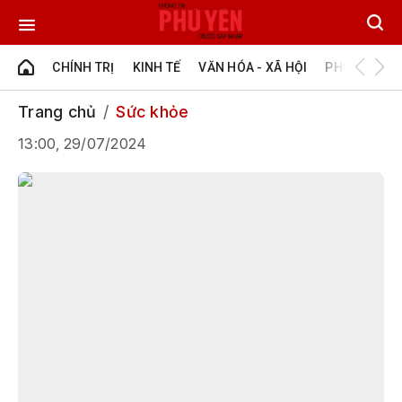
CHÍNH TRỊ
KINH TẾ
VĂN HÓA - XÃ HỘI
PHÚ YÊN - Đ
Trang chủ
Sức khỏe
13:00, 29/07/2024