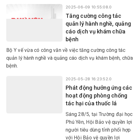
bàn tỉnh. Chương trình đã giúp
2025-06-09 10:55:08.0
hàng nghìn người, đặc biệt là
Tăng cường công tác
người cao tuổi, có cơ hội được
quản lý hành nghề, quảng
khám sàng lọc các bệnh về
cáo dịch vụ khám chữa
mắt như: đục thủy tinh thể,
bệnh
mộng thịt, glaucoma, các bệnh
lý đáy mắt...
Bộ Y vế vừa có công văn về việc tăng cường công tác
quản lý hành nghề và quảng cáo dịch vụ khám bệnh, chữa
bệnh.
2025-05-28 16:23:52.0
Phát động hưởng ứng các
hoạt động phòng chống
tác hại của thuốc lá
Sáng 28/5, tại Trường đại học
Phú Yên, Hội Bảo vệ quyền lợi
người tiêu dùng tỉnh phối hợp
với Hội Bảo vệ quyền lợi