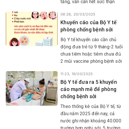
tăng, vẫn cần hết sức thận
trọng với nguy cơ bùng phát.
08:28, 20/03/2025
Dự kiến, số ca sốt phát ban
Khuyến cáo của Bộ Y tế
nghi sởi sẽ tiếp tục được ghi
phòng chống bệnh sởi
nhận trên phạm vi cả nước.
Bộ Y tế khuyến cáo cần chủ
động đưa trẻ từ 9 tháng-2 tuổi
chưa tiêm hoặc tiêm chưa đủ
2 mũi vaccine phòng bệnh sởi
đi tiêm đầy đủ, đúng lịch.
11:23, 19/03/2025
Bộ Y tế đưa ra 5 khuyến
cáo mạnh mẽ để phòng
chống bệnh sởi
Theo thống kê của Bộ Y tế, từ
đầu năm 2025 đến nay, cả
nước ghi nhận khoảng 40.000
trường hợp nghi sởi, 5 trường