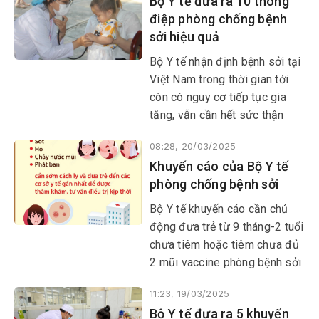
Bộ Y tế đưa ra 10 thông
trùng, ký sinh trùng gây bệnh
điệp phòng chống bệnh
phát triển mạnh.
sởi hiệu quả
Bộ Y tế nhận định bệnh sởi tại
Việt Nam trong thời gian tới
còn có nguy cơ tiếp tục gia
tăng, vẫn cần hết sức thận
trọng với nguy cơ bùng phát.
08:28, 20/03/2025
Dự kiến, số ca sốt phát ban
Khuyến cáo của Bộ Y tế
nghi sởi sẽ tiếp tục được ghi
phòng chống bệnh sởi
nhận trên phạm vi cả nước.
Bộ Y tế khuyến cáo cần chủ
động đưa trẻ từ 9 tháng-2 tuổi
chưa tiêm hoặc tiêm chưa đủ
2 mũi vaccine phòng bệnh sởi
đi tiêm đầy đủ, đúng lịch.
11:23, 19/03/2025
Bộ Y tế đưa ra 5 khuyến