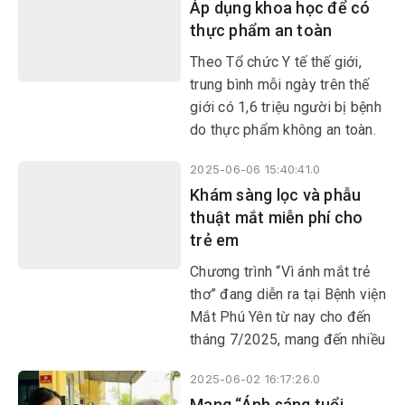
Áp dụng khoa học để có
thực phẩm an toàn
Theo Tổ chức Y tế thế giới,
trung bình mỗi ngày trên thế
giới có 1,6 triệu người bị bệnh
do thực phẩm không an toàn.
Thực phẩm không an toàn là
2025-06-06 15:40:41.0
nguyên nhân gây nên 200
Khám sàng lọc và phẫu
bệnh lý khác nhau.
thuật mắt miễn phí cho
trẻ em
Chương trình “Vì ánh mắt trẻ
thơ” đang diễn ra tại Bệnh viện
Mắt Phú Yên từ nay cho đến
tháng 7/2025, mang đến nhiều
hy vọng cho trẻ em có hoàn
2025-06-02 16:17:26.0
cảnh khó khăn.
Mang “Ánh sáng tuổi