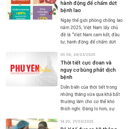
hành động để chấm dứt
bệnh lao
Ngày thế giới phòng chống lao
năm 2025, Việt Nam lấy chủ
đề là “Việt Nam cam kết, đầu
tư, hành động để chấm dứt
bệnh lao”, đây là lời khẳng
05:59, 24/03/2025
định những nỗ lực cam kết,
Thời tiết cực đoan và
đầu tư, hành động ở mức cao
nguy cơ bùng phát dịch
nhất trong công tác phòng
bệnh
chống lao.
Diễn biến của thời tiết trong
những tháng vừa qua khá bất
thường làm cho cơ thể khó
thích nghi. Đáng lo hơn, sự
thay đổi của thời tiết lại thuận
14:20, 21/03/2025
lợi cho các loại virus, côn