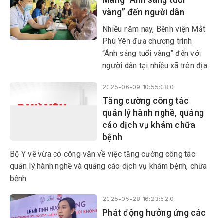
vàng” đến người dân
​​​​​​​Nhiều năm nay, Bệnh viện Mắt
Phú Yên đưa chương trình
“Ánh sáng tuổi vàng” đến với
người dân tại nhiều xã trên địa
bàn tỉnh. Chương trình đã giúp
2025-06-09 10:55:08.0
hàng nghìn người, đặc biệt là
Tăng cường công tác
người cao tuổi, có cơ hội được
quản lý hành nghề, quảng
khám sàng lọc các bệnh về
cáo dịch vụ khám chữa
mắt như: đục thủy tinh thể,
bệnh
mộng thịt, glaucoma, các bệnh
lý đáy mắt...
Bộ Y vế vừa có công văn về việc tăng cường công tác
quản lý hành nghề và quảng cáo dịch vụ khám bệnh, chữa
bệnh.
2025-05-28 16:23:52.0
Phát động hưởng ứng các