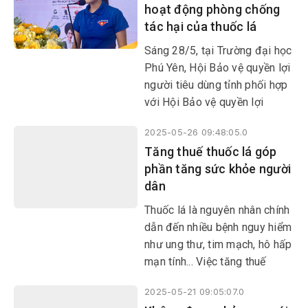
hoạt động phòng chống
tác hại của thuốc lá
Sáng 28/5, tại Trường đại học
Phú Yên, Hội Bảo vệ quyền lợi
người tiêu dùng tỉnh phối hợp
với Hội Bảo vệ quyền lợi
người tiêu dùng Việt Nam tổ
2025-05-26 09:48:05.0
chức lễ phát động hưởng ứng
Tăng thuế thuốc lá góp
các hoạt động phòng chống
phần tăng sức khỏe người
tác hại của thuốc lá vì sức
dân
khỏe người tiêu dùng với
thông điệp: “Phòng chống tác
​​​​​​​Thuốc lá là nguyên nhân chính
hại của thuốc lá bảo vệ thế hệ
dẫn đến nhiều bệnh nguy hiểm
tương lai”, “Vì sức khỏe người
như ung thư, tim mạch, hô hấp
tiêu dùng hãy nói không với
mạn tính... Việc tăng thuế
thuốc lá”.
không chỉ giúp giảm tỉ lệ hút
2025-05-21 09:05:07.0
thuốc mà còn góp phần tăng