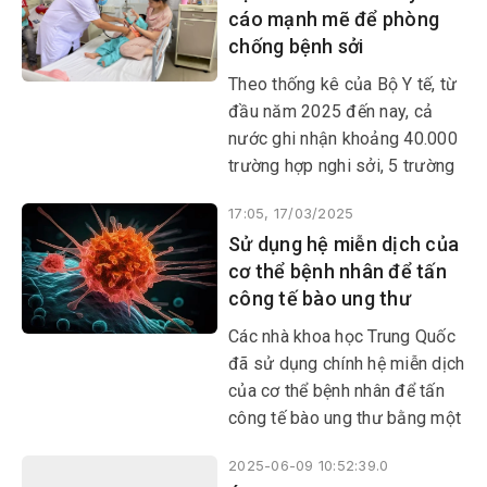
cáo mạnh mẽ để phòng
chống bệnh sởi
Theo thống kê của Bộ Y tế, từ
đầu năm 2025 đến nay, cả
nước ghi nhận khoảng 40.000
trường hợp nghi sởi, 5 trường
hợp tử vong liên quan đến sởi;
17:05, 17/03/2025
số trường hợp nghi sởi ghi
Sử dụng hệ miễn dịch của
nhận cao nhất tại khu vực
cơ thể bệnh nhân để tấn
miền Nam (57%), miền Trung
công tế bào ung thư
(19,2%), miền Bắc (15,1%), Tây
Nguyên (8,7%).
Các nhà khoa học Trung Quốc
đã sử dụng chính hệ miễn dịch
của cơ thể bệnh nhân để tấn
công tế bào ung thư bằng một
phương pháp chưa từng có.
2025-06-09 10:52:39.0