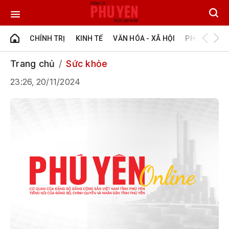
CHÍNH TRỊ
KINH TẾ
VĂN HÓA - XÃ HỘI
PHÚ YÊN - Đ
Trang chủ
Sức khỏe
23:26, 20/11/2024