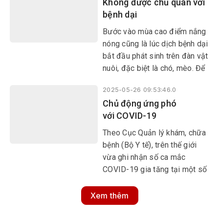
Không được chủ quan với
thu cho ngân sách quốc gia.
bệnh dại
Số tiền thu thêm từ thuế thuốc
lá có thể được đầu tư cho các
​​​​​​​Bước vào mùa cao điểm nắng
chương trình y tế, giáo dục, và
nóng cũng là lúc dịch bệnh dại
đặc biệt là các hoạt động
bắt đầu phát sinh trên đàn vật
phòng, chống tác hại của
nuôi, đặc biệt là chó, mèo. Để
thuốc lá.
phòng ngừa hiệu quả dịch
2025-05-26 09:53:46.0
bệnh nguy hiểm này lây lan
Chủ động ứng phó
trên đàn vật nuôi và lây lan ra
với COVID-19
cộng đồng, công tác tiêm
phòng vắc xin dại là vô cùng
Theo Cục Quản lý khám, chữa
cần thiết, đồng thời người nuôi
bệnh (Bộ Y tế), trên thế giới
chó, mèo phải nâng cao ý thức
vừa ghi nhận số ca mắc
trong việc quản lý vật nuôi ở
COVID-19 gia tăng tại một số
nơi công cộng.
quốc gia như Brazil, Anh, Thái
Lan... Tại Việt Nam, từ đầu
Xem thêm
năm 2025 đến trung tuần
tháng 5, có gần 150 trường