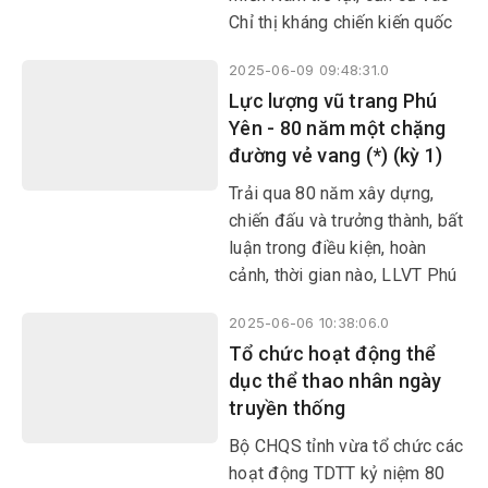
châu Á.
Chỉ thị kháng chiến kiến quốc
của Trung ương Đảng, Xứ ủy
2025-06-09 09:48:31.0
và UBND cách mạng lâm thời
​​​​​​​Lực lượng vũ trang Phú
Trung Bộ đã đề ra chủ trương:
Yên - 80 năm một chặng
“Tích cực đánh tiêu hao ngăn
đường vẻ vang (*) (kỳ 1)
chặn địch từng bước, bảo tồn
lực lượng ta, cố giữ cho được
Trải qua 80 năm xây dựng,
một vùng tự do để làm căn cứ
chiến đấu và trưởng thành, bất
kháng chiến lâu dài”…
luận trong điều kiện, hoàn
cảnh, thời gian nào, LLVT Phú
Yên luôn tự khẳng định vai trò
2025-06-06 10:38:06.0
xung kích, góp phần xứng
Tổ chức hoạt động thể
đáng vào sự nghiệp đấu tranh,
dục thể thao nhân ngày
xây dựng và bảo vệ Tổ quốc
truyền thống
trên quê hương thân yêu, góp
phần tô thắm truyền thống lịch
Bộ CHQS tỉnh vừa tổ chức các
sử vẻ vang của quân đội ta:
hoạt động TDTT kỷ niệm 80