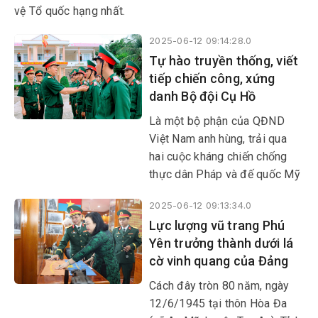
vệ Tổ quốc hạng nhất.
2025-06-12 09:14:28.0
Tự hào truyền thống, viết
tiếp chiến công, xứng
danh Bộ đội Cụ Hồ
Là một bộ phận của QĐND
Việt Nam anh hùng, trải qua
hai cuộc kháng chiến chống
thực dân Pháp và đế quốc Mỹ
xâm lược, LLVT Phú Yên
2025-06-12 09:13:34.0
không ngừng phát triển, ngày
Lực lượng vũ trang Phú
càng lớn mạnh và trưởng
Yên trưởng thành dưới lá
thành.
cờ vinh quang của Đảng
Cách đây tròn 80 năm, ngày
12/6/1945 tại thôn Hòa Đa