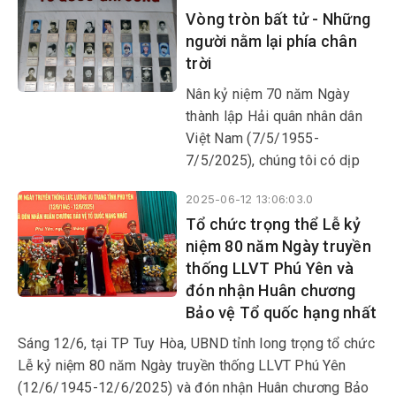
Vòng tròn bất tử - Những
người nằm lại phía chân
trời
Nân kỷ niệm 70 năm Ngày
thành lập Hải quân nhân dân
Việt Nam (7/5/1955-
7/5/2025), chúng tôi có dịp
đến viếng, dâng hương, dâng
2025-06-12 13:06:03.0
hoa, tưởng niệm các anh hùng
Tổ chức trọng thể Lễ kỷ
liệt sĩ tại Khu tưởng niệm
niệm 80 năm Ngày truyền
Chiến sĩ Gạc Ma, nơi có cụm
thống LLVT Phú Yên và
tượng đài “Vòng tròn bất tử -
đón nhận Huân chương
Những người nằm lại phía
Bảo vệ Tổ quốc hạng nhất
chân trời” (xã Cam Hải Đông,
huyện Cam Lâm, tỉnh Khánh
Sáng 12/6, tại TP Tuy Hòa, UBND tỉnh long trọng tổ chức
Hòa).
Lễ kỷ niệm 80 năm Ngày truyền thống LLVT Phú Yên
(12/6/1945-12/6/2025) và đón nhận Huân chương Bảo