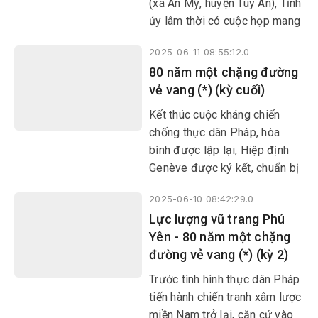
(xã An Mỹ, huyện Tuy An), Tỉnh
ủy lâm thời có cuộc họp mang
ý nghĩa lịch sử để chuẩn bị
2025-06-11 08:55:12.0
cho tổng khởi nghĩa giành
​​​​​​​80 năm một chặng đường
chính quyền và thống nhất tổ
vẻ vang (*) (kỳ cuối)
chức lãnh đạo LLVT tỉnh; mở
ra một trang sử hào hùng, vẻ
Kết thúc cuộc kháng chiến
vang của Nhân dân và LLVT
chống thực dân Pháp, hòa
Phú Yên. Từ đó, ngày 12/6
bình được lập lại, Hiệp định
hằng năm trở thành Ngày
Genève được ký kết, chuẩn bị
truyền thống của LLVT tỉnh
tổng tuyển cử thống nhất đất
nhà.
2025-06-10 08:42:29.0
nước. Song đế quốc Mỹ với
Lực lượng vũ trang Phú
sự câu kết của thực dân Pháp
Yên - 80 năm một chặng
đã ngang nhiên phá hoại hiệp
đường vẻ vang (*) (kỳ 2)
định này, thực hiện âm mưu
biến miền Nam Việt Nam thành
Trước tình hình thực dân Pháp
thuộc địa kiểu mới, “tiền đồn
tiến hành chiến tranh xâm lược
chống cộng” ở Đông Nam
miền Nam trở lại, căn cứ vào