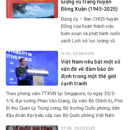
lượng vũ trang huyện
Đồng Xuân (1945-2025)
Đảng ủy – Ban CHQS huyện
Đồng vừa hoàn thành việc
biên soạn và phát hành cuốn
sách Lịch sử lực lượng vũ
trang huyện Đồng Xuân (1945-
14:50, 01/06/2025
2025). Công trình do ThS
Việt Nam nêu bật một số
Nguyễn Hoài Sơn làm chủ
vấn đề về đảm bảo ổn
biên; đại tá- TS Nguyễn Văn
định trong một thế giới
Quang đồng chủ biên cùng
cạnh tranh
nhiều cộng sự thực hiện.
Theo phóng viên TTXVN tại Singapore, từ ngày 30/5-
1/6, đại tướng Phan Văn Giang, Ủy viên Bộ Chính trị, Phó
Bí thư Quân ủy Trung ương, Bộ trưởng Quốc phòng, dẫn
đầu đoàn đại biểu cấp cao Bộ Quốc phòng Việt Nam
tham dự Đối thoại Shangri-La lần thứ 22 tại Singapore.
07:06, 31/05/2025