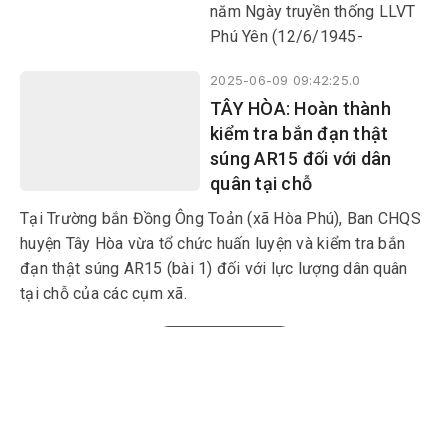
Trung với nước, hiếu với dân,
năm Ngày truyền thống LLVT
sẵn sàng chiến đấu hy sinh vì
Phú Yên (12/6/1945-
độc lập tự do của Tổ quốc;
12/6/2025), hướng tới kỷ
nhiệm vụ nào cũng hoàn thành,
2025-06-09 09:42:25.0
niệm 80 năm Ngày truyền
khó khăn nào cũng vượt qua,
TÂY HÒA: Hoàn thành
thống LLVT Quân khu 5
kẻ thù nào cũng đánh thắng.
kiểm tra bắn đạn thật
(16/10/1945-16/10/2025).
súng AR15 đối với dân
quân tại chỗ
Tại Trường bắn Đồng Ông Toản (xã Hòa Phú), Ban CHQS
huyện Tây Hòa vừa tổ chức huấn luyện và kiểm tra bắn
đạn thật súng AR15 (bài 1) đối với lực lượng dân quân
tại chỗ của các cụm xã.
Xem thêm