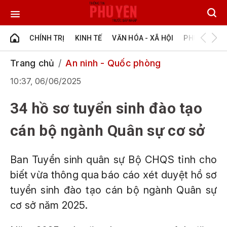
CHÍNH TRỊ
KINH TẾ
VĂN HÓA - XÃ HỘI
PHÚ YÊN - Đ
Trang chủ
An ninh - Quốc phòng
10:37, 06/06/2025
34 hồ sơ tuyển sinh đào tạo
cán bộ ngành Quân sự cơ sở
Ban Tuyển sinh quân sự Bộ CHQS tỉnh cho
biết vừa thông qua báo cáo xét duyệt hồ sơ
tuyển sinh đào tạo cán bộ ngành Quân sự
cơ sở năm 2025.