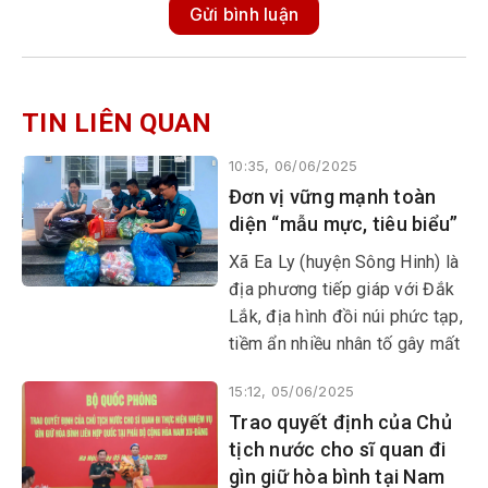
Gửi bình luận
TIN LIÊN QUAN
10:35, 06/06/2025
Đơn vị vững mạnh toàn
diện “mẫu mực, tiêu biểu”
Xã Ea Ly (huyện Sông Hinh) là
địa phương tiếp giáp với Đắk
Lắk, địa hình đồi núi phức tạp,
tiềm ẩn nhiều nhân tố gây mất
ANTT, nhất là tội phạm về ma
15:12, 05/06/2025
túy, trộm cắp, cướp giật tài
Trao quyết định của Chủ
sản… trực tiếp tác động đến
tịch nước cho sĩ quan đi
nhiệm vụ quốc phòng, quân sự
gìn giữ hòa bình tại Nam
địa phương. Tuy nhiên, với sự