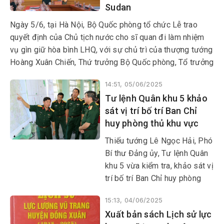
Sudan
nỗ lực vượt bậc, nhiệm vụ
quốc phòng, quân sự địa
Ngày 5/6, tại Hà Nội, Bộ Quốc phòng tổ chức Lễ trao
phương của xã miền núi có
quyết định của Chủ tịch nước cho sĩ quan đi làm nhiệm
hơn 59% đồng bào DTTS này
vụ gìn giữ hòa bình LHQ, với sự chủ trì của thượng tướng
đạt được nhiều kết quả tích
Hoàng Xuân Chiến, Thứ trưởng Bộ Quốc phòng, Tổ trưởng
cực.
Tổ Công tác liên ngành, Trưởng ban Chỉ đạo Bộ Quốc
14:51, 05/06/2025
phòng về tham gia hoạt động gìn giữ hòa bình LHQ.
Tư lệnh Quân khu 5 khảo
sát vị trí bố trí Ban Chỉ
huy phòng thủ khu vực
Thiếu tướng Lê Ngọc Hải, Phó
Bí thư Đảng ủy, Tư lệnh Quân
khu 5 vừa kiểm tra, khảo sát vị
trí bố trí Ban Chỉ huy phòng
thủ khu vực (PTKH) trên địa
15:13, 04/06/2025
bàn tỉnh.
Xuất bản sách Lịch sử lực