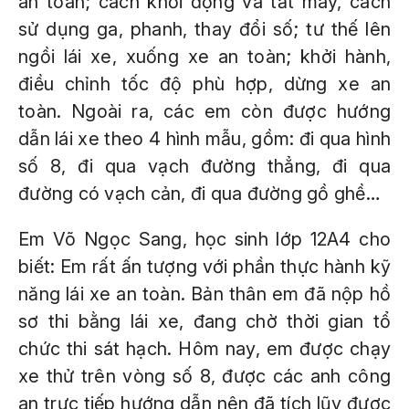
an toàn; cách khởi động và tắt máy, cách
sử dụng ga, phanh, thay đổi số; tư thế lên
ngồi lái xe, xuống xe an toàn; khởi hành,
điều chỉnh tốc độ phù hợp, dừng xe an
toàn. Ngoài ra, các em còn được hướng
dẫn lái xe theo 4 hình mẫu, gồm: đi qua hình
số 8, đi qua vạch đường thẳng, đi qua
đường có vạch cản, đi qua đường gồ ghề…
Em Võ Ngọc Sang, học sinh lớp 12A4 cho
biết: Em rất ấn tượng với phần thực hành kỹ
năng lái xe an toàn. Bản thân em đã nộp hồ
sơ thi bằng lái xe, đang chờ thời gian tổ
chức thi sát hạch. Hôm nay, em được chạy
xe thử trên vòng số 8, được các anh công
an trực tiếp hướng dẫn nên đã tích lũy được