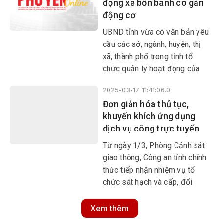
động xe bốn bánh có gắn
toàn cho học sinh vào hoạt
động cơ
động tuyên truyền, phổ biến,
giáo dục pháp luật về trật tự
UBND tỉnh vừa có văn bản yêu
ATGT.
cầu các sở, ngành, huyện, thị
xã, thành phố trong tỉnh tổ
chức quản lý hoạt động của
xe bốn bánh có gắn động cơ
2025-03-17 11:41:06.0
theo quy định của Luật Trật
Đơn giản hóa thủ tục,
tự, ATGT đường bộ và các văn
khuyến khích ứng dụng
bản có liên quan.
dịch vụ công trực tuyến
Từ ngày 1/3, Phòng Cảnh sát
giao thông, Công an tỉnh chính
thức tiếp nhận nhiệm vụ tổ
chức sát hạch và cấp, đổi
giấy phép lái xe cơ giới
đường bộ. Công tác này đang
Xem thêm
được nỗ lực triển khai theo