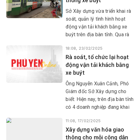
thống xe buýt
hướng đơn giản hóa thủ tục và
khuyến khích sử dụng dịch vụ
Sở Xây dựng vừa triển khai rà
công trực tuyến nhằm mang
soát, quản lý tình hình hoạt
lại nhiều thuận tiện cho người
động vận tải khách bằng xe
dân.
buýt trên địa bàn tỉnh. Qua rà
soát, tình hình hoạt động của
18:08, 23/02/2025
các phương tiện xe buýt nội
Rà soát, tổ chức lại hoạt
tỉnh đang gặp nhiều khó khăn,
động vận tải khách bằng
bất cập. Sở Xây dựng chỉ đạo
xe buýt
quyết liệt cải thiện toàn diện
hệ thống xe buýt nhằm hướng
Ông Nguyễn Xuân Cảnh, Phó
đến xây dựng thành phố xanh,
Giám đốc Sở Xây dựng cho
giảm khí phát thải môi trường.
biết: Hiện nay, trên địa bàn tỉnh
có 4 doanh nghiệp đang khai
thác dịch vụ vận tải khách
11:08, 17/02/2025
bằng xe buýt, gồm: Công ty
Xây dựng văn hóa giao
TNHH VT&DL Cúc Tư, Công ty
thông cho mỗi công dân
TNHH MTV Lý Anh Tuấn, Công