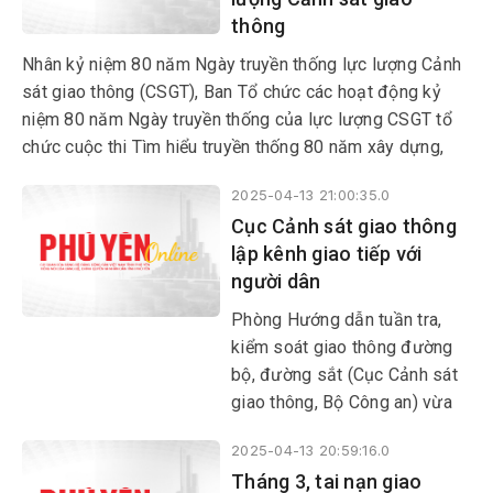
thông
Nhân kỷ niệm 80 năm Ngày truyền thống lực lượng Cảnh
sát giao thông (CSGT), Ban Tổ chức các hoạt động kỷ
niệm 80 năm Ngày truyền thống của lực lượng CSGT tổ
chức cuộc thi Tìm hiểu truyền thống 80 năm xây dựng,
chiến đấu và trưởng thành của lực lượng CSGT.
2025-04-13 21:00:35.0
Cục Cảnh sát giao thông
lập kênh giao tiếp với
người dân
Phòng Hướng dẫn tuần tra,
kiểm soát giao thông đường
bộ, đường sắt (Cục Cảnh sát
giao thông, Bộ Công an) vừa
lập kênh giao tiếp với người
2025-04-13 20:59:16.0
dân thông qua hòm thư điện
Tháng 3, tai nạn giao
tử