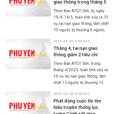
giao thông trong tháng 5
Yên.
Theo Ban ATGT tỉnh, từ ngày
15/4-14/5, toàn tỉnh xảy ra 13
vụ tai nạn giao thông, làm chết
10 người, bị thương 6 người,
thiệt hại tài sản 62 triệu đồng.
2025-04-28 11:04:34.0
Tháng 4, tai nạn giao
thông giảm 2 tiêu chí
Theo Ban ATGT tỉnh, trong
tháng 4/2025, toàn tỉnh xảy ra
19 vụ tai nạn giao thông, làm
chết 15 người, bị thương 12
người, thiệt hại tài sản 121,4
2025-04-28 11:06:19.0
triệu đồng. So với cùng kỳ,
Phát động cuộc thi tìm
giảm 6 vụ, tăng 1 người chết,
hiểu truyền thống lực
giảm 8 người bị thương.
lượng Cảnh sát giao