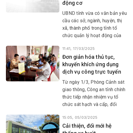
động cơ
UBND tỉnh vừa có văn bản yêu
cầu các sở, ngành, huyện, thị
xã, thành phố trong tỉnh tổ
chức quản lý hoạt động của
xe bốn bánh có gắn động cơ
11:41, 17/03/2025
theo quy định của Luật Trật
Đơn giản hóa thủ tục,
tự, ATGT đường bộ và các văn
khuyến khích ứng dụng
bản có liên quan.
dịch vụ công trực tuyến
Từ ngày 1/3, Phòng Cảnh sát
giao thông, Công an tỉnh chính
thức tiếp nhận nhiệm vụ tổ
chức sát hạch và cấp, đổi
giấy phép lái xe cơ giới
15:05, 05/03/2025
đường bộ. Công tác này đang
Cải thiện, đổi mới hệ
được nỗ lực triển khai theo