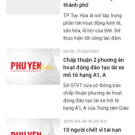
thành phố
ty TNHH Quyết Thắng, Xí
nghiệp xe buýt Quy Nhơn.
TP Tuy Hòa là nơi tập trung
phần lớn hoạt động kinh tế,
văn hóa, lễ hội của tỉnh. Để
thực hiện tốt công tác đảm
bảo trật tự ATGT, xây dựng đô
06:00, 17/02/2025
thị văn minh, an toàn, Ban
Chấp thuận 2 phương án
ATGT TP Tuy Hòa đã quyết liệt
hoạt động đào tạo lái xe
triển khai nhiều giải pháp
mô tô hạng A1, A
Sở GTVT vừa có thông báo
chấp thuận phương án hoạt
động đào tạo lái xe mô tô
hạng A1, A của Trung tâm Giáo
dục nghề nghiệp hướng nghiệp
2025-05-20 10:23:14.0
tỉnh và Trung tâm Giáo dục
10 người chết vì tai nạn
nghề nghiệp Công đoàn Phú