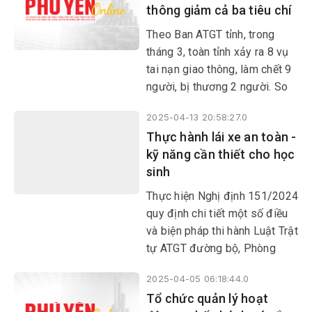
thông giảm cả ba tiêu chí
phonghdttksgtdb.csgt@gmail.
com nhằm kịp thời hỗ trợ cá
Theo Ban ATGT tỉnh, trong
nhân, doanh nghiệp khi giải
tháng 3, toàn tỉnh xảy ra 8 vụ
quyết, xử lý vi phạm hành
tai nạn giao thông, làm chết 9
chính lĩnh vực trật tự ATGT
người, bị thương 2 người. So
đường bộ, đặc biệt là liên
với cùng kỳ năm ngoái, tai nạn
quan đến vấn đề phạt nguội.
2025-04-13 20:58:27.0
giao thông giảm cả ba mặt:
Thực hành lái xe an toàn -
giảm 17 vụ, 11 người chết và
kỹ năng cần thiết cho học
9 người bị thương.
sinh
​​​​​​​Thực hiện Nghị định 151/2024
quy định chi tiết một số điều
và biện pháp thi hành Luật Trật
tự ATGT đường bộ, Phòng
Cảnh sát giao thông (Công an
2025-04-05 06:18:44.0
tỉnh) đưa nội dung thực hành
Tổ chức quản lý hoạt
kỹ năng lái xe gắn máy an