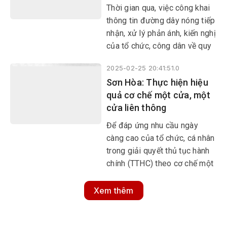
Thời gian qua, việc công khai
thông tin đường dây nóng tiếp
nhận, xử lý phản ánh, kiến nghị
của tổ chức, công dân về quy
định hành chính được các sở,
2025-02-25 20:41:51.0
ban ngành và địa phương thực
Sơn Hòa: Thực hiện hiệu
hiện có hiệu quả.
quả cơ chế một cửa, một
cửa liên thông
Để đáp ứng nhu cầu ngày
càng cao của tổ chức, cá nhân
trong giải quyết thủ tục hành
chính (TTHC) theo cơ chế một
cửa, một cửa liên thông,
UBND huyện Sơn Hòa đã kiện
Xem thêm
toàn bộ phận này theo quy
định; cơ sở vật chất, trang
thiết bị cũng được đầu tư,