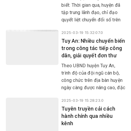
và đạt được nhiều kết quả.
biết: Thời gian qua, huyện đã
tập trung lãnh đạo, chỉ đạo
quyết liệt chuyển đổi số trên
các lĩnh vực chính quyền số,
2025-03-19 15:32:07.0
kinh tế số và xã hội số. Đến
Tuy An: Nhiều chuyển biến
nay, việc ứng dụng CNTT
trong công tác tiếp công
trong hoạt động của cơ quan
dân, giải quyết đơn thư
hành chính nhà nước đã đi vào
nền nếp, ổn định, chất lượng
Theo UBND huyện Tuy An,
và đạt được nhiều kết quả.
trình độ của đội ngũ cán bộ,
công chức trên địa bàn huyện
ngày càng được nâng cao, đặc
biệt là đội ngũ làm công tác
2025-03-19 15:28:23.0
tiếp công dân, giải quyết khiếu
Tuyên truyền cải cách
nại, tố cáo.
hành chính qua nhiều
kênh