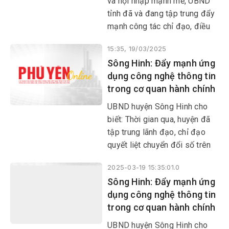
và hội nhập mạnh mẽ, UBND
tỉnh đã và đang tập trung đẩy
mạnh công tác chỉ đạo, điều
hành để nâng cao chất lượng
15:35, 19/03/2025
cải cách hành chính, hướng tới
Sông Hinh: Đẩy mạnh ứng
nền hành chính công minh
dụng công nghệ thông tin
bạch, hiệu quả và phục vụ tốt
trong cơ quan hành chính
hơn nhu cầu của người dân,
doanh nghiệp.
UBND huyện Sông Hinh cho
biết: Thời gian qua, huyện đã
tập trung lãnh đạo, chỉ đạo
quyết liệt chuyển đổi số trên
các lĩnh vực chính quyền số,
2025-03-19 15:35:01.0
kinh tế số và xã hội số. Đến
Sông Hinh: Đẩy mạnh ứng
nay, việc ứng dụng CNTT
dụng công nghệ thông tin
trong hoạt động của cơ quan
trong cơ quan hành chính
hành chính nhà nước đã đi vào
nền nếp, ổn định, chất lượng
UBND huyện Sông Hinh cho