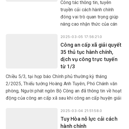
Công tác thông tin, tuyên
truyền cải cách hành chính
đóng vai trò quan trọng giúp
nâng cao nhận thức của cán
bộ, công chức, viên chức và
2025-03-05 17:56:21.0
người dân về cải cách hành
Công an cấp xã giải quyết
chính. Việc đẩy mạnh tuyên
35 thủ tục hành chính,
truyền cải cách hành chính qua
dịch vụ công trực tuyến
nhiều kênh như báo chí, mạng
từ 1/3
xã hội, hội nghị đối thoại...
giúp người dân tiếp cận thông
Chiều 5/3, tại họp báo Chính phủ thường kỳ tháng
tin một cách nhanh chóng,
2/2025, Thiếu tướng Hoàng Anh Tuyên, Phó Chánh văn
chính xác. Từ đó tạo sự đồng
phòng, Người phát ngôn Bộ Công an đã thông tin về hoạt
thuận và huy động sự tham
động của công an cấp xã sau khi công an cấp huyện giải
gia tích cực của toàn xã hội.
thể từ ngày 1/3/2025.
2025-03-04 21:51:58.0
Tuy Hòa nỗ lực cải cách
hành chính