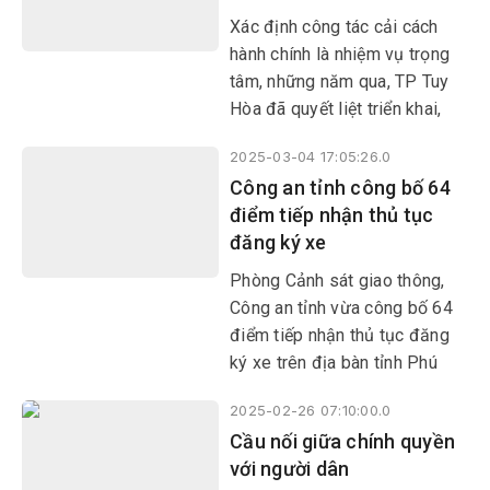
Xác định công tác cải cách
hành chính là nhiệm vụ trọng
tâm, những năm qua, TP Tuy
Hòa đã quyết liệt triển khai,
thực hiện nhiều giải pháp, góp
2025-03-04 17:05:26.0
phần kiện toàn bộ máy theo
Công an tỉnh công bố 64
hướng tinh gọn, hiệu lực, hiệu
điểm tiếp nhận thủ tục
quả; hướng đến xây dựng nền
đăng ký xe
hành chính hiện đại, chuyên
nghiệp, năng động, trách
Phòng Cảnh sát giao thông,
nhiệm, vì Nhân dân phục vụ.
Công an tỉnh vừa công bố 64
điểm tiếp nhận thủ tục đăng
ký xe trên địa bàn tỉnh Phú
Yên.
2025-02-26 07:10:00.0
Cầu nối giữa chính quyền
với người dân