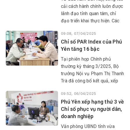
cải cách hành chính luôn được
lãnh đạo tỉnh quan tâm, chỉ
đạo triển khai thực hiện. Các
cơ quan, đơn vị cũng đã triển
09:08, 07/04/2025
khai đồng bộ, có hiệu quả
Chỉ số PAR Index của Phú
công tác này, đảm bảo việc
Yên tăng 16 bậc
cung cấp dịch vụ công đến
người dân, doanh nghiệp
Tại phiên họp Chính phủ
không bị gián đoạn.
thường kỳ tháng 3/2025, Bộ
trưởng Nội vụ Phạm Thị Thanh
Trà đã công bố kết quả, xếp
hạng Chỉ số cải cách hành
09:52, 06/04/2025
chính (PAR Index) và Chỉ số
Phú Yên xếp hạng thứ 3 về
hài lòng của người dân đối với
Chỉ số phục vụ người dân,
sự phục vụ của cơ quan hành
doanh nghiệp
chính nhà nước (SIPAS) năm
2024 của các tỉnh, thành phố
Văn phòng UBND tỉnh vừa