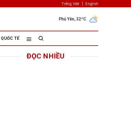
Tiếng Việt
|
English
Phú Yên, 32ºC
QUỐC TẾ
ĐỌC NHIỀU