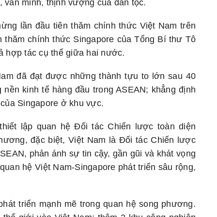
 văn minh, thịnh vượng của dân tộc.
ng lần đầu tiên thăm chính thức Việt Nam trên
 thăm chính thức Singapore của Tổng Bí thư Tô
ả hợp tác cụ thể giữa hai nước.
am đã đạt được những thành tựu to lớn sau 40
g nền kinh tế hàng đầu trong ASEAN; khẳng định
 của Singapore ở khu vực.
hiết lập quan hệ Đối tác Chiến lược toàn diện
hương, đặc biệt, Việt Nam là Đối tác Chiến lược
ASEAN, phản ánh sự tin cậy, gần gũi và khát vọng
quan hệ Việt Nam-Singapore phát triển sâu rộng,
 phát triển mạnh mẽ trong quan hệ song phương.