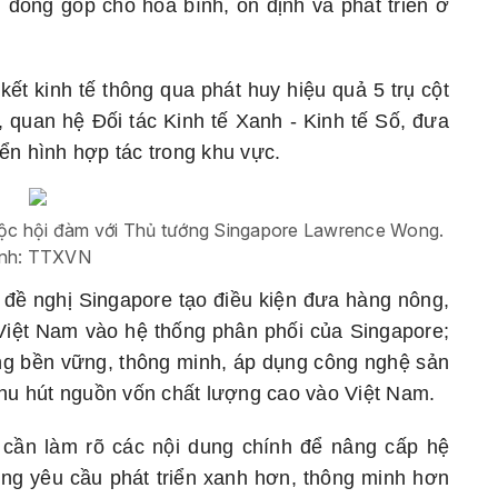
au, đóng góp cho hòa bình, ổn định và phát triển ở
t kinh tế thông qua phát huy hiệu quả 5 trụ cột
ế, quan hệ Đối tác Kinh tế Xanh - Kinh tế Số, đưa
ển hình hợp tác trong khu vực.
uộc hội đàm với Thủ tướng Singapore Lawrence Wong.
nh: TTXVN
ề nghị Singapore tạo điều kiện đưa hàng nông,
Việt Nam vào hệ thống phân phối của Singapore;
ng bền vững, thông minh, áp dụng công nghệ sản
thu hút nguồn vốn chất lượng cao vào Việt Nam.
 cần làm rõ các nội dung chính để nâng cấp hệ
ng yêu cầu phát triển xanh hơn, thông minh hơn