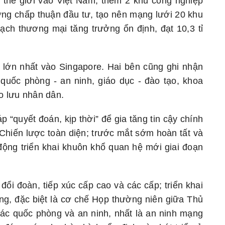
 2 thế giới vào Việt Nam; thêm 2 khu công nghiệp
ng chấp thuận đầu tư, tạo nên mạng lưới 20 khu
ạch thương mại tăng trưởng ổn định, đạt 10,3 tỉ
 lớn nhất vào Singapore. Hai bên cũng ghi nhận
 quốc phòng - an ninh, giáo dục - đào tạo, khoa
ao lưu nhân dân.
p “quyết đoán, kịp thời” để gia tăng tin cậy chính
c Chiến lược toàn diện; trước mắt sớm hoàn tất và
ộng triển khai khuôn khổ quan hệ mới giai đoạn
đổi đoàn, tiếp xúc cấp cao và các cấp; triển khai
g, đặc biệt là cơ chế Họp thường niên giữa Thủ
ác quốc phòng và an ninh, nhất là an ninh mạng