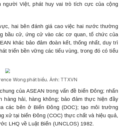
 người Việt, phát huy vai trò tích cực của cộng
vực, hai bên đánh giá cao việc hai nước thường
ng bầu cử, ứng cử vào các cơ quan, tổ chức của
EAN khác bảo đảm đoàn kết, thống nhất, duy trì
át triển bền vững các tiểu vùng, trong đó có tiểu
rence Wong phát biểu. Ảnh: TTXVN
ng chung của ASEAN trong vấn đề biển Đông; nhấn
n hàng hải, hàng không; bảo đảm thực hiện đầy
ủa các bên ở Biển Đông (DOC); tạo môi trường
g xử tại biển Đông (COC) thực chất và hiệu quả,
 ước LHQ về Luật Biển (UNCLOS) 1982.