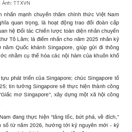
. Ảnh: TTXVN
h nhấn mạnh chuyến thăm chính thức Việt Nam
ĩa quan trọng, là hoạt động trao đổi đoàn cấp
 quan hệ Đối tác Chiến lược toàn diện nhân chuyến
 thư Tô Lâm; là điểm nhấn cho năm 2025 nhân kỷ
 năm Quốc khánh Singapore, giúp gửi đi thông
ước nhằm cụ thể hóa các nội hàm của khuôn khổ
ựu phát triển của Singapore; chúc Singapore tổ
5; tin tưởng Singapore sẽ thực hiện thành công
 "Giấc mơ Singapore", xây dựng một xã hội công
.
am đang thực hiện “tăng tốc, bứt phá, về đích,”
on số từ năm 2026, hướng tới kỷ nguyên mới - kỷ