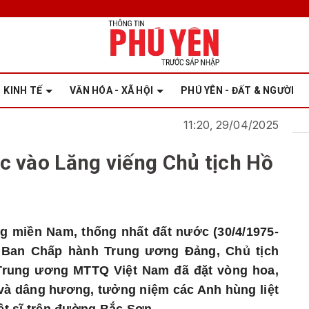
KINH TẾ
VĂN HÓA - XÃ HỘI
PHÚ YÊN - ĐẤT & NGƯỜI
11:20, 29/04/2025
c vào Lăng viếng Chủ tịch Hồ
g miền Nam, thống nhất đất nước (30/4/1975-
ểu Ban Chấp hành Trung ương Đảng, Chủ tịch
Trung ương MTTQ Việt Nam đã đặt vòng hoa,
 và dâng hương, tưởng niệm các Anh hùng liệt