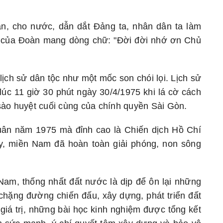
n, cho nước, dẫn dắt Đảng ta, nhân dân ta làm
a của Đoàn mang dòng chữ: "Đời đời nhớ ơn Chủ
lịch sử dân tộc như một mốc son chói lọi. Lịch sử
úc 11 giờ 30 phút ngày 30/4/1975 khi lá cờ cách
sào huyệt cuối cùng của chính quyền Sài Gòn.
uân năm 1975 mà đỉnh cao là Chiến dịch Hồ Chí
ây, miền Nam đã hoàn toàn giải phóng, non sông
am, thống nhất đất nước là dịp để ôn lại những
 chặng đường chiến đấu, xây dựng, phát triển đất
iá trị, những bài học kinh nghiệm được tổng kết