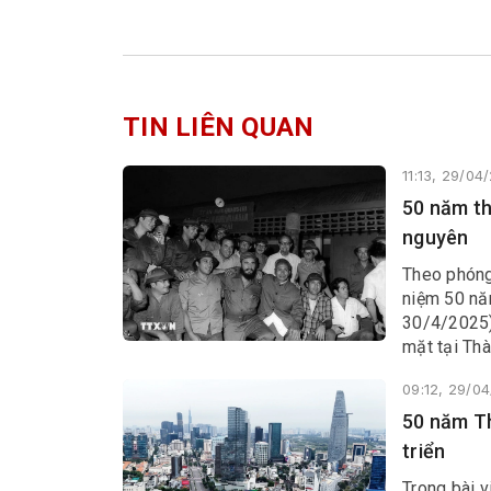
TIN LIÊN QUAN
11:13, 29/04
50 năm th
nguyên
Theo phóng 
niệm 50 nă
30/4/2025),
mặt tại Th
quan hệ so
09:12, 29/0
50 năm Th
triển
Trong bài v