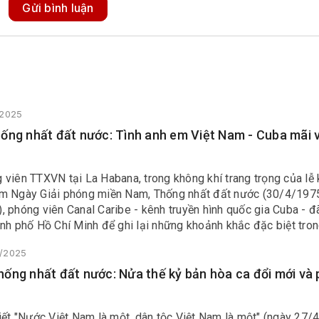
Gửi bình luận
/2025
ống nhất đất nước: Tình anh em Việt Nam - Cuba mãi 
viên TTXVN tại La Habana, trong không khí trang trọng của lễ 
m Ngày Giải phóng miền Nam, Thống nhất đất nước (30/4/197
 phóng viên Canal Caribe - kênh truyền hình quốc gia Cuba - đ
ành phố Hồ Chí Minh để ghi lại những khoảnh khắc đặc biệt tro
ng phương.
4/2025
ống nhất đất nước: Nửa thế kỷ bản hòa ca đổi mới và 
iết "Nước Việt Nam là một, dân tộc Việt Nam là một" (ngày 27/4