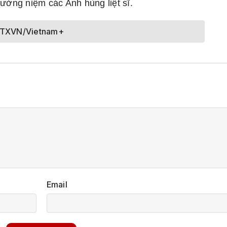
ưởng niệm các Anh hùng liệt sĩ.
TTXVN/Vietnam+
Email