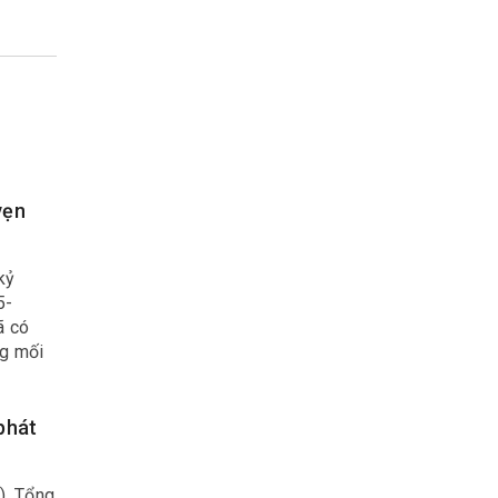
vẹn
kỷ
5-
ã có
ng mối
phát
), Tổng