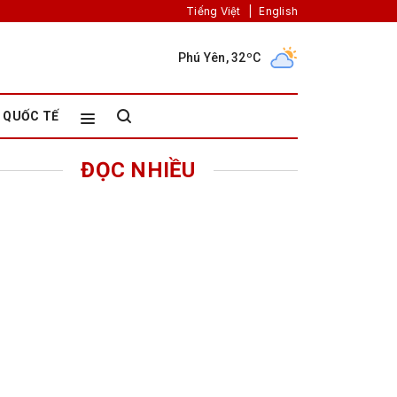
Tiếng Việt
|
English
Phú Yên, 32ºC
QUỐC TẾ
ĐỌC NHIỀU