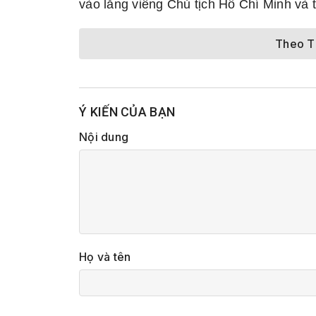
vào
l
ăng viếng Chủ tịch Hồ Chí Minh và t
Theo 
Ý KIẾN CỦA BẠN
Nội dung
Họ và tên