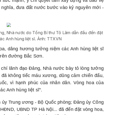
êm sức mạnh, ý chí quyết tâm xây dựng và bảo vệ
 nghĩa, đưa đất nước bước vào kỷ nguyên mới -
ảng, Nhà nước do Tổng Bí thư Tô Lâm dẫn đầu đến đặt
ác Anh hùng liệt sĩ. Ảnh: TTXVN
hoa, dâng hương tưởng niệm các Anh hùng liệt sĩ
 trên đường Bắc Sơn.
 chí lãnh đạo Đảng, Nhà nước bày tỏ lòng tưởng
 đã không tiếc máu xương, dũng cảm chiến đấu,
quốc, vì hạnh phúc của nhân dân. Vòng hoa của
c Anh hùng liệt sĩ"
.
n ủy Trung ương
-
Bộ Quốc phòng; Đảng ủy Công
,
HĐND
,
UBND TP
Hà Nội... đã đến đặt vòng hoa,