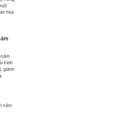
 một
bản hòa
 năm
0 năm
i hình
, giành
y.
ện năm