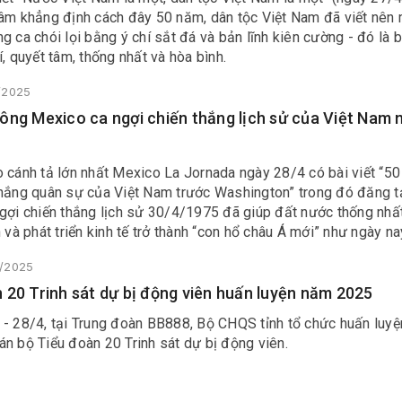
Lâm khẳng định cách đây 50 năm, dân tộc Việt Nam đã viết nên
g ca chói lọi bằng ý chí sắt đá và bản lĩnh kiên cường - đó là 
í, quyết tâm, thống nhất và hòa bình.
4/2025
ông Mexico ca ngợi chiến thắng lịch sử của Việt Nam
o cánh tả lớn nhất Mexico La Jornada ngày 28/4 có bài viết “5
thắng quân sự của Việt Nam trước Washington” trong đó đăng tả
gợi chiến thắng lịch sử 30/4/1975 đã giúp đất nước thống nhất
h và phát triển kinh tế trở thành “con hổ châu Á mới” như ngày na
4/2025
 20 Trinh sát dự bị động viên huấn luyện năm 2025
 - 28/4, tại Trung đoàn BB888, Bộ CHQS tỉnh tổ chức huấn luy
n bộ Tiểu đoàn 20 Trinh sát dự bị động viên.