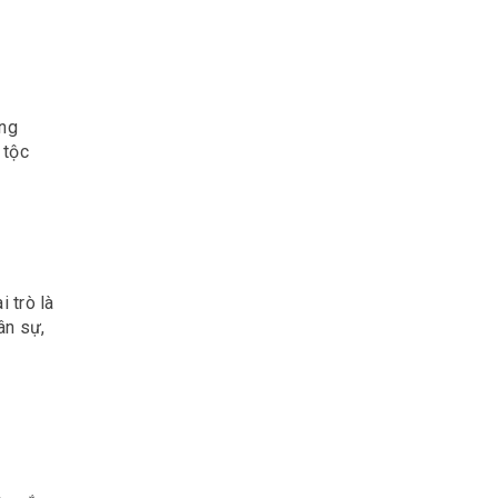
c
ung
 tộc
 trò là
ân sự,