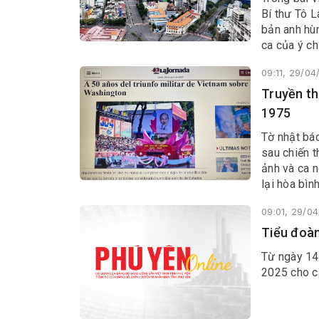
Bí thư Tô 
bản anh hùn
ca của ý ch
09:11, 29/0
Truyền th
1975
Tờ nhật bá
sau chiến 
ảnh và ca n
lại hòa bìn
09:01, 29/0
Tiểu đoàn
Từ ngày 14
2025 cho cá