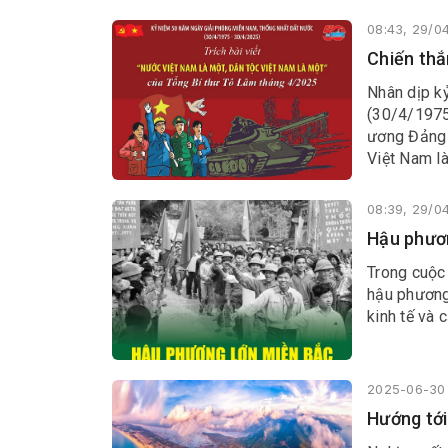
08:43, 29/0
Chiến thắ
Nhân dịp k
(30/4/1975
ương Đảng 
Việt Nam là
08:39, 29/0
Hậu phươn
Trong cuộc
hậu phương 
kinh tế và 
2025-06-30 
Hướng tới