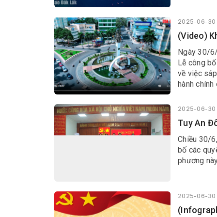
2025-06-30 
(Video) K
Ngày 30/6/
Lễ công bố
về việc sáp
hành chính 
Tổ quốc tại
2025-06-30 
Tuy An Đô
Chiều 30/6,
bố các quyế
phương này
2025-06-30 
(Infograp