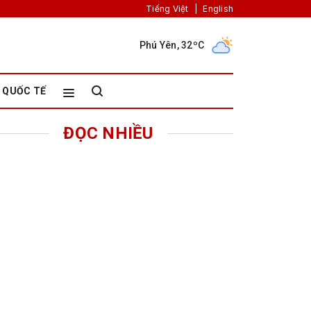
Tiếng Việt
|
English
Phú Yên, 32ºC
QUỐC TẾ
ĐỌC NHIỀU