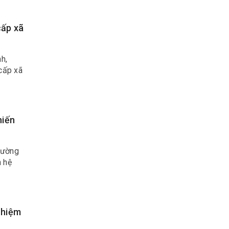
cấp xã
h,
 cấp xã
hiến
rường
n hệ
nhiệm