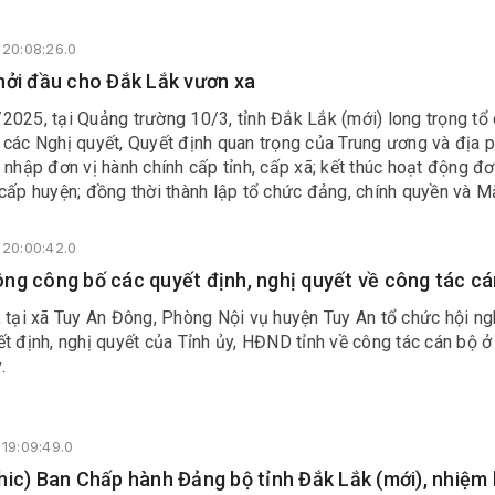
20:08:26.0
hởi đầu cho Đắk Lắk vươn xa
2025, tại Quảng trường 10/3, tỉnh Đắk Lắk (mới) long trọng tổ
 các Nghị quyết, Quyết định quan trọng của Trung ương và địa
 nhập đơn vị hành chính cấp tỉnh, cấp xã; kết thúc hoạt động đơ
cấp huyện; đồng thời thành lập tổ chức đảng, chính quyền và M
 các đơn vị mới.
20:00:42.0
ng công bố các quyết định, nghị quyết về công tác cá
 tại xã Tuy An Đông, Phòng Nội vụ huyện Tuy An tổ chức hội ng
t định, nghị quyết của Tỉnh ủy, HĐND tỉnh về công tác cán bộ ở
.
19:09:49.0
hic) Ban Chấp hành Đảng bộ tỉnh Đắk Lắk (mới), nhiệm 