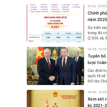
10:03, 12/0
Chính phủ
năm 2025
Dự kiến sau
trong đó có
(2.636 xã,
09:58, 12/0
Tuyên bố 
lược toàn
Các định h
quốc tế sẽ 
Đối tác Chi
08:45, 12/0
Xem xét r
kỳ 2021-