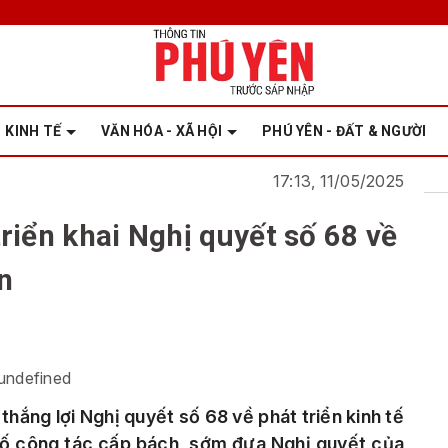
KINH TẾ
VĂN HÓA - XÃ HỘI
PHÚ YÊN - ĐẤT & NGƯỜI
17:13, 11/05/2025
riển khai Nghị quyết số 68 về
n
undefined
hắng lợi Nghị quyết số 68 về phát triển kinh tế
 số công tác cấp bách, sớm đưa Nghị quyết của