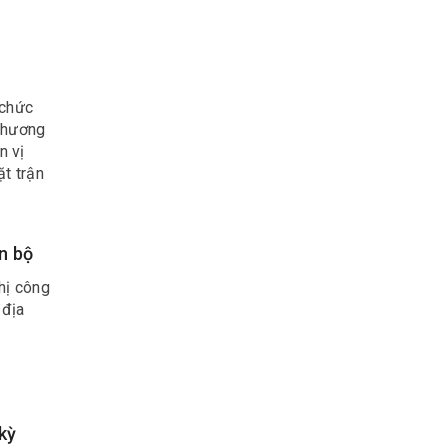
 chức
 phương
n vị
ặt trận
n bộ
hị công
 địa
kỳ