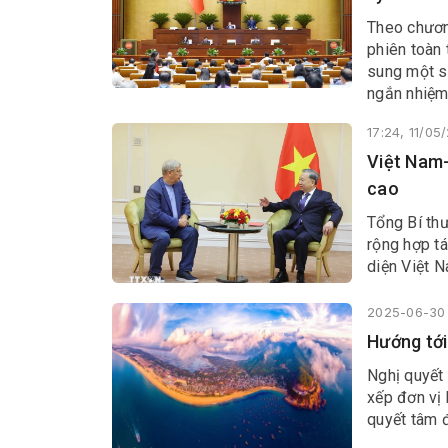
Theo chươn
phiên toàn 
sung một s
ngắn nhiệm
17:24, 11/05
Việt Nam-
cao
Tổng Bí th
rộng hợp tá
diện Việt 
2025-06-30 
Hướng tới
Nghị quyết
xếp đơn vị
quyết tâm 