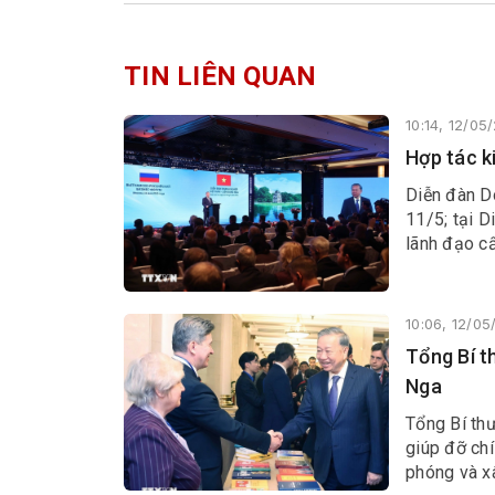
TIN LIÊN QUAN
10:14, 12/05
Hợp tác k
Diễn đàn D
11/5; tại D
lãnh đạo c
10:06, 12/0
Tổng Bí t
Nga
Tổng Bí thư
giúp đỡ chí
phóng và x