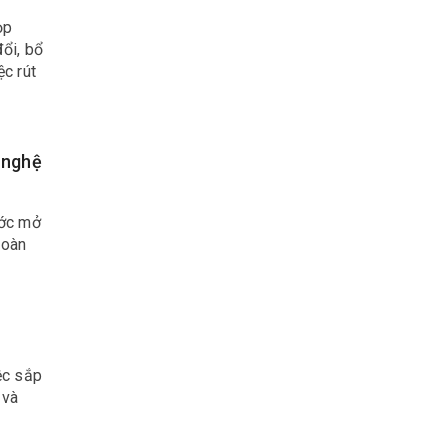
ọp
đổi, bổ
c rút
 nghệ
ước mở
toàn
ệc sắp
 và