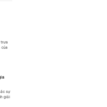
 trưa
n của
gia
sắc sự
h giải