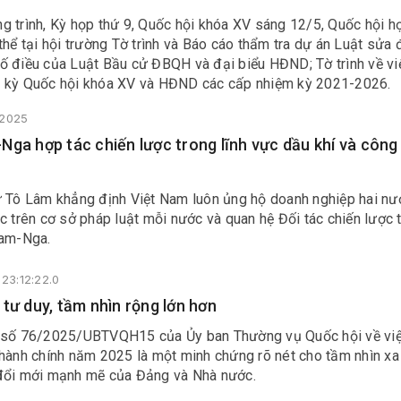
g trình, Kỳ họp thứ 9, Quốc hội khóa XV sáng 12/5, Quốc hội h
thể tại hội trường Tờ trình và Báo cáo thẩm tra dự án Luật sửa 
ố điều của Luật Bầu cử ĐBQH và đại biểu HĐND; Tờ trình về việ
 kỳ Quốc hội khóa XV và HĐND các cấp nhiệm kỳ 2021-2026.
/2025
Nga hợp tác chiến lược trong lĩnh vực dầu khí và công
ư Tô Lâm khẳng định Việt Nam luôn ủng hộ doanh nghiệp hai n
c trên cơ sở pháp luật mỗi nước và quan hệ Đối tác chiến lược 
Nam-Nga.
23:12:22.0
 tư duy, tầm nhìn rộng lớn hơn
 số 76/2025/UBTVQH15 của Ủy ban Thường vụ Quốc hội về vi
 hành chính năm 2025 là một minh chứng rõ nét cho tầm nhìn xa
đổi mới mạnh mẽ của Đảng và Nhà nước.