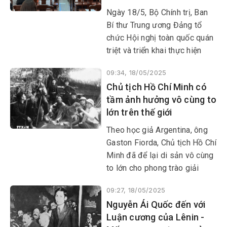
Ngày 18/5, Bộ Chính trị, Ban
Bí thư Trung ương Đảng tổ
chức Hội nghị toàn quốc quán
triệt và triển khai thực hiện
Nghị quyết 66-NQ/TW, ngày
09:34, 18/05/2025
30/4/2025 của Bộ Chính trị về
Chủ tịch Hồ Chí Minh có
đổi mới công tác xây dựng và
tầm ảnh hưởng vô cùng to
thi hành pháp luật đáp ứng
lớn trên thế giới
yêu cầu phát triển đất nước
trong kỷ nguyên mới và Nghị
Theo học giả Argentina, ông
quyết 68-NQ/TW, ngày
Gaston Fiorda, Chủ tịch Hồ Chí
4/5/2025 của Bộ Chính trị về
Minh đã để lại di sản vô cùng
phát triển kinh tế tư nhân.
to lớn cho phong trào giải
phóng dân tộc và cuộc đấu
09:27, 18/05/2025
tranh chống thực dân trên thế
Nguyễn Ái Quốc đến với
giới.
Luận cương của Lênin -