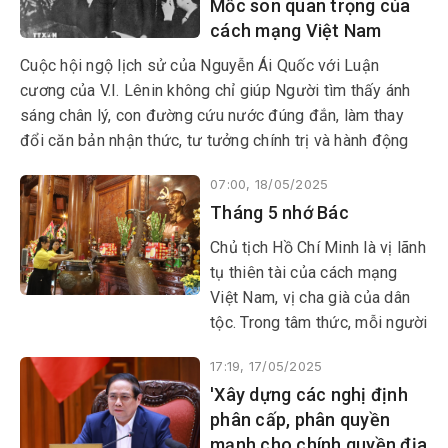
Mốc son quan trọng của
cách mạng Việt Nam
Cuộc hội ngộ lịch sử của Nguyễn Ái Quốc với Luận
cương của V.I. Lênin không chỉ giúp Người tìm thấy ánh
sáng chân lý, con đường cứu nước đúng đắn, làm thay
đổi căn bản nhận thức, tư tưởng chính trị và hành động
cách mạng của cá nhân Người, mà còn làm thay đổi cả
07:00, 18/05/2025
vận mệnh của dân tộc Việt Nam.
Tháng 5 nhớ Bác
​​​​​​​Chủ tịch Hồ Chí Minh là vị lãnh
tụ thiên tài của cách mạng
Việt Nam, vị cha già của dân
tộc. Trong tâm thức, mỗi người
con đất Việt đều tôn kính gọi
17:19, 17/05/2025
là Bác Hồ. Bác đã dành trọn
'Xây dựng các nghị định
cuộc đời mình cho sự nghiệp
phân cấp, phân quyền
đấu tranh giải phóng dân tộc;
mạnh cho chính quyền địa
cho nền độc lập, hòa bình,