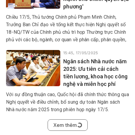
phương'
thống nhất đất nước; cho tự
do, no ấm, hạnh phúc của
Chiều 17/5, Thủ tướng Chính phủ Phạm Minh Chính,
Nhân dân.
Trưởng Ban Chỉ đạo về tổng kết thực hiện Nghị quyết số
18-NQ/TW của Chính phủ chủ trì họp Thường trực Chính
phủ với các bộ, ngành, cơ quan về phân cấp, phân quyền,
phân định thẩm quyền gắn với việc thực hiện mô hình tổ
15:45, 17/05/2025
chức chính quyền địa phương 2 cấp.
Ngân sách Nhà nước năm
2025: Ưu tiên cải cách
tiền lương, khoa học công
nghệ và miễn học phí
Với sự đồng thuận cao, Quốc hội đã chính thức thông qua
Nghị quyết về điều chỉnh, bổ sung dự toán Ngân sách
Nhà nước năm 2025 trong phiên họp ngày 17/5.
2025-06-30 23:12:22.0
Hướng tới tư duy, tầm nhìn