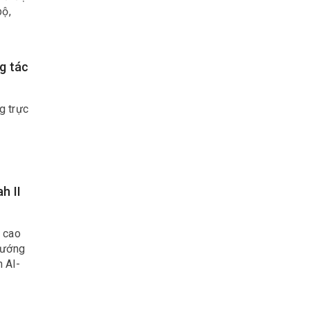
bộ,
g tác
g trực
h II
 cao
tướng
 Al-