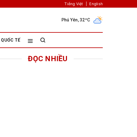
Tiếng Việt
|
English
Phú Yên, 32ºC
QUỐC TẾ
ĐỌC NHIỀU