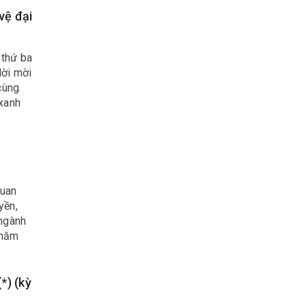
vệ đại
 thứ ba
lời mời
cùng
 xanh
n
quan
yền,
 ngành
 năm
*) (kỳ