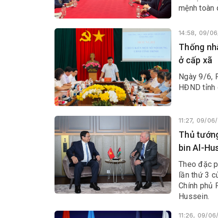
mệnh toàn 
nhân viên đ
14:58, 09/0
Thống nhấ
ở cấp xã
Ngày 9/6, 
HĐND tỉnh c
11:27, 09/06
Thủ tướng
bin Al-Hu
Theo đặc p
lần thứ 3 
Chính phủ 
Hussein.
11:26, 09/0