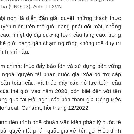
ứ ba (UNOC 3). Ảnh: TTXVN
i nghị là diễn đàn giải quyết những thách thức
yên biển trên thế giới đang phải đối mặt, chẳng
ao, nhiệt độ đại dương toàn cầu tăng cao, trong
thế giới đang gần chạm ngưỡng không thể duy trì
ịnh khí hậu.
tâm chính: thúc đẩy bảo tồn và sử dụng bền vững
ngoài quyền tài phán quốc gia, xóa bỏ trợ cấp
y sản toàn cầu, và thúc đẩy các nỗ lực toàn cầu
của thế giới vào năm 2030, còn biết đến với tên
ông qua tại Hội nghị các bên tham gia Công ước
Montreal, Canada, hồi tháng 12/2022.
anh tiến trình phê chuẩn Văn kiện pháp lý quốc tế
ài quyền tài phán quốc gia với tên gọi Hiệp định