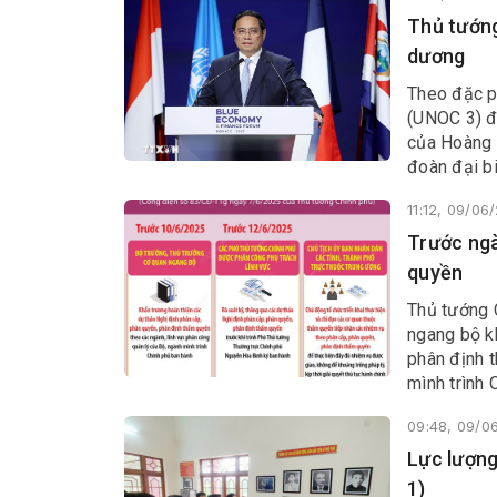
Thủ tướng
dương
Theo đặc p
(UNOC 3) đ
của Hoàng 
đoàn đại bi
tại Công q
11:12, 09/06
Trước ngà
quyền
Thủ tướng 
ngang bộ k
phân định 
mình trình 
2025.
09:48, 09/0
​​​​​​​Lực
1)