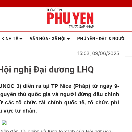
KINH TẾ
VĂN HÓA - XÃ HỘI
PHÚ YÊN - ĐẤT & NGƯỜI
15:03, 09/06/2025
Hội nghị Đại dương LHQ
NOC 3) diễn ra tại TP Nice (Pháp) từ ngày 9-
nguyên thủ quốc gia và người đứng đầu chính
ừ các tổ chức tài chính quốc tế, tổ chức phi
u vực tư nhân.
iễn đàn Tài chính và Kinh tế xanh của Hội nghị Đại