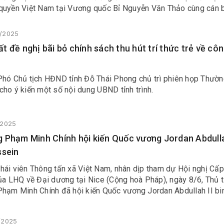
quyền Việt Nam tại Vương quốc Bỉ Nguyễn Văn Thảo cùng cán 
ại sứ quán.
6/2025
t đề nghị bãi bỏ chính sách thu hút trí thức trẻ về côn
Phó Chủ tịch HĐND tỉnh Đỗ Thái Phong chủ trì phiên họp Thườn
ho ý kiến một số nội dung UBND tỉnh trình.
/2025
 Phạm Minh Chính hội kiến Quốc vương Jordan Abdulla
ssein
hái viên Thông tấn xã Việt Nam, nhân dịp tham dự Hội nghị Cấp
của LHQ về Đại dương tại Nice (Cộng hoà Pháp), ngày 8/6, Thủ 
Phạm Minh Chính đã hội kiến Quốc vương Jordan Abdullah II bin
6/2025