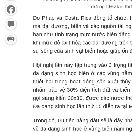
dương LHQ lần th
Do Pháp và Costa Rica đồng tổ chức, hộ
mà đại dương, biển và các nguồn tài ngu
hạn như tình trạng mực nước biển dâng c
khi mức độ axit hóa các đại dương trên 
sự sống của sinh vật biển hoặc giúp ổn đ
Hội nghị lần này tập trung vào 3 trọng 
đa dạng sinh học biển ở các vùng nằm 
thiệt hại trong hoạt động sản xuất thủ
nhằm bảo vệ 30% diện tích đất và biển 
gọi sáng kiến 30x30, được các nước th
Đa dạng sinh học lần thứ 15 diễn ra tại 
Trong đó, ưu tiên hàng đầu sẽ là đẩy nh
về đa dạng sinh học ở vùng biển nằm ngo