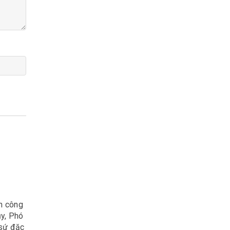
àn công
ủy, Phó
 sứ đặc