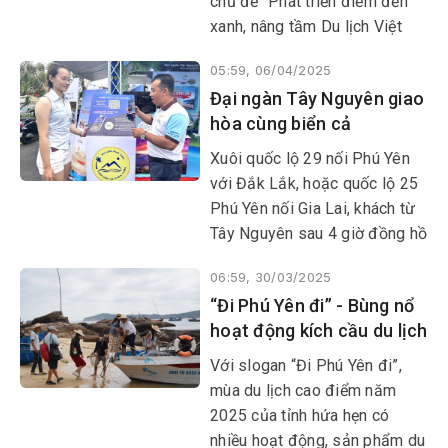
chủ đề “Phát triển điểm đến
xanh, nâng tầm Du lịch Việt
Nam” do Hiệp hội Du lịch Việt
05:59, 06/04/2025
Nam tổ chức tại Trung tâm
Đại ngàn Tây Nguyên giao
Triển lãm quốc tế ICE Hà Nội
hòa cùng biển cả
(Cung văn hóa Hữu Nghị) từ
ngày 10-13/4.
Xuôi quốc lộ 29 nối Phú Yên
với Đắk Lắk, hoặc quốc lộ 25
Phú Yên nối Gia Lai, khách từ
Tây Nguyên sau 4 giờ đồng hồ
đã có mặt ở Phú Yên - thiên
06:59, 30/03/2025
đường nghỉ dưỡng biển hoang
“Đi Phú Yên đi” - Bùng nổ
sơ, mát mẻ để sớm mai đón
hoạt động kích cầu du lịch
bình minh đầu tiên trên đất
liền Việt Nam tại Bãi Môn -
Với slogan “Đi Phú Yên đi”,
Mũi Điện.
mùa du lịch cao điểm năm
2025 của tỉnh hứa hẹn có
nhiều hoạt động, sản phẩm du