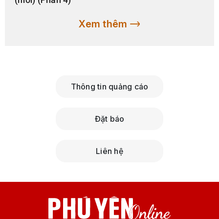
2025-04-28 15:30:13.0
Phê duyệt Đề án phát
triển du lịch tỉnh Phú Yên
giai đoạn 2025-2030, tầm
nhìn đến năm 2050
Ngày 28/4, Phó Chủ tịch UBND tỉnh Phú Yên Đào Mỹ ký
quyết định số 692 về việc phê duyệt Đề án phát triển du
lịch tỉnh Phú Yên giai đoạn 2025-2030, tầm nhìn đến năm
2050.
2025-04-27 20:13:19.0
Đẩy mạnh quảng bá du
lịch giữa Tuy Hòa và các
thành phố Tây Nguyên
​​​​​​​Tại TP Buôn Ma Thuột (tỉnh
Đắk Lắk), UBND TP Buôn Ma