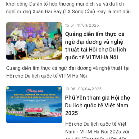
khởi công Dự án tổ hợp thương mại dịch vụ và du lịch
nghỉ dưỡng Xuân Đài Bay (TX Sông Cầu). Đây là một dấu
mốc quan trọng đánh dấu bước đi chiến lược trong hành
15:51, 11/04/2025
trình đầu tư phát triển du lịch bền vững tại địa phương.
Quảng diễn ẩm thực cá
ngừ đại dương và nghệ
thuật tại Hội chợ Du lịch
quốc tế VITM Hà Nội
Quảng diễn ẩm thực cá ngừ đại dương và nghệ thuật tại
Hội chợ Du lịch quốc tế VITM Hà Nội
10:06, 09/04/2025
Phú Yên tham gia Hội chợ
Du lịch quốc tế Việt Nam
2025
Hội chợ Du lịch quốc tế Việt
Nam - VITM Hà Nội 2025 với