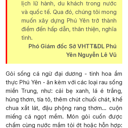
lịch lữ hành, du khách trong nước
và quốc tế. Qua đó, chúng tôi mong
muốn xây dựng Phú Yên trở thành
điểm đến hấp dẫn, thân thiện, nghĩa
tình.
Phó Giám đốc Sở VHTT&DL Phú
Yên Nguyễn Lê Vũ
Gỏi sống cá ngừ đại dương - tinh hoa ẩm
thực Phú Yên - ăn kèm với các loại rau sống
miền Trung, như: cải bẹ xanh, lá é trắng,
húng thơm, tía tô, thêm chút chuối chát, khế
chua xắt lát, đậu phộng rang thơm… cuộn
miếng cá ngọt mềm. Món gỏi cuốn được
chấm cùng nước mắm tỏi ớt hoặc hỗn hợp: