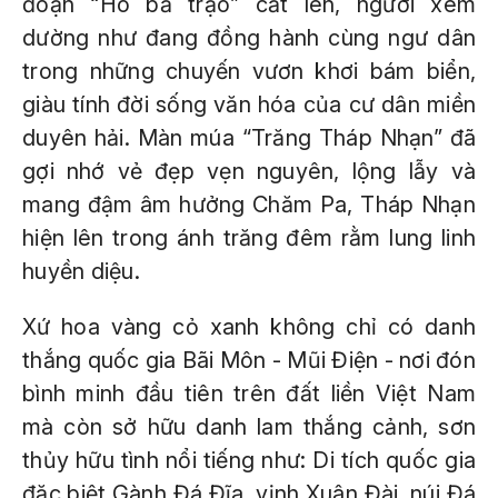
đoạn “Hò bả trạo” cất lên, người xem
dường như đang đồng hành cùng ngư dân
trong những chuyến vươn khơi bám biển,
giàu tính đời sống văn hóa của cư dân miền
duyên hải. Màn múa “Trăng Tháp Nhạn” đã
gợi nhớ vẻ đẹp vẹn nguyên, lộng lẫy và
mang đậm âm hưởng Chăm Pa, Tháp Nhạn
hiện lên trong ánh trăng đêm rằm lung linh
huyền diệu.
Xứ hoa vàng cỏ xanh không chỉ có danh
thắng quốc gia Bãi Môn - Mũi Điện - nơi đón
bình minh đầu tiên trên đất liền Việt Nam
mà còn sở hữu danh lam thắng cảnh, sơn
thủy hữu tình nổi tiếng như: Di tích quốc gia
đặc biệt Gành Đá Đĩa, vịnh Xuân Đài, núi Đá