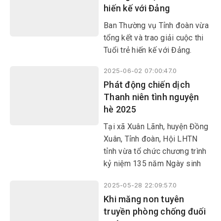
hiến kế với Đảng
Phòng Cảnh sát cơ động,
Công an tỉnh (trú buôn Ly, xã
Ban Thường vụ Tỉnh đoàn vừa
Ea Trol, huyện Sông Hinh), là
tổng kết và trao giải cuộc thi
hộ nghèo của địa phương.
Tuổi trẻ hiến kế với Đảng.
2025-06-02 07:00:47.0
Phát động chiến dịch
Thanh niên tình nguyện
hè 2025
Tại xã Xuân Lãnh, huyện Đồng
Xuân, Tỉnh đoàn, Hội LHTN
tỉnh vừa tổ chức chương trình
kỷ niệm 135 năm Ngày sinh
Chủ tịch Hồ Chí Minh
2025-05-28 22:09:57.0
(19/5/1890-19/5/2025); phát
Khi măng non tuyên
động chiến dịch Thanh niên
truyền phòng chống đuối
tình nguyện hè tỉnh Phú Yên