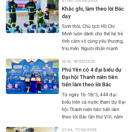
07:00, 20/05/2025
Khắc ghi, làm theo lời Bác
dạy
Sinh thời, Chủ tịch Hồ Chí
Minh luôn dành cho thế hệ trẻ
tình cảm vô cùng yêu thương,
trìu mến. Người nhấn mạnh:
“Nước nhà thịnh hay suy, yếu
16:16, 18/05/2025
hay mạnh một phần lớn là do
Phú Yên có 4 đại biểu dự
các thanh niên”.
Đại hội Thanh niên tiên
tiến làm theo lời Bác
Từ ngày 16-18/5, 444 đại
biểu trên cả nước tham dự Đại
hội Thanh niên tiên tiến làm
theo lời Bác lần thứ VIII, năm
2025 diễn ra TP Hồ Chí Minh.
07:04, 17/05/2025