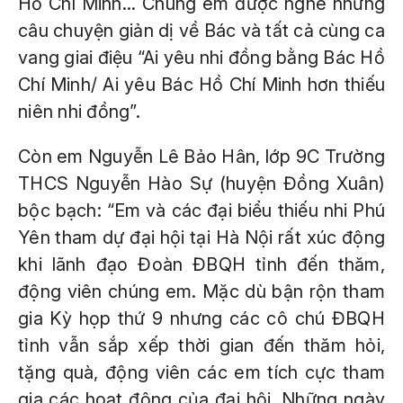
Hồ Chí Minh... Chúng em được nghe những
câu chuyện giản dị về Bác và tất cả cùng ca
vang giai điệu “Ai yêu nhi đồng bằng Bác Hồ
Chí Minh/ Ai yêu Bác Hồ Chí Minh hơn thiếu
niên nhi đồng”.
Còn em Nguyễn Lê Bảo Hân, lớp 9C Trường
THCS Nguyễn Hào Sự (huyện Đồng Xuân)
bộc bạch: “Em và các đại biểu thiếu nhi Phú
Yên tham dự đại hội tại Hà Nội rất xúc động
khi lãnh đạo Đoàn ĐBQH tỉnh đến thăm,
động viên chúng em. Mặc dù bận rộn tham
gia Kỳ họp thứ 9 nhưng các cô chú ĐBQH
tỉnh vẫn sắp xếp thời gian đến thăm hỏi,
tặng quà, động viên các em tích cực tham
gia các hoạt động của đại hội. Những ngày