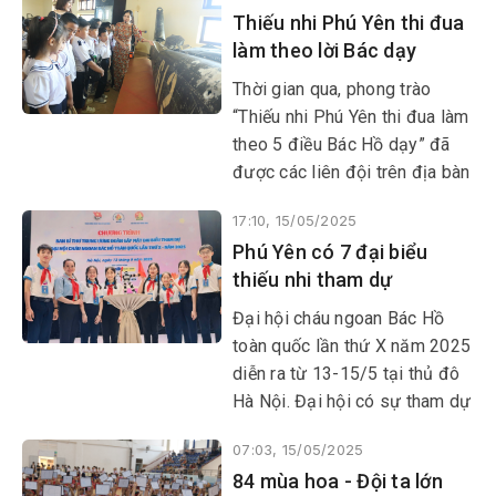
Thiếu nhi Phú Yên thi đua
làm theo lời Bác dạy
Thời gian qua, phong trào
“Thiếu nhi Phú Yên thi đua làm
theo 5 điều Bác Hồ dạy” đã
được các liên đội trên địa bàn
tỉnh tích cực thực hiện với
17:10, 15/05/2025
nhiều hoạt động sáng tạo, nội
Phú Yên có 7 đại biểu
dung đổi mới, phù hợp với
thiếu nhi tham dự
từng lứa tuổi, có sức lan tỏa
mạnh mẽ. Phong trào đã giúp
Đại hội cháu ngoan Bác Hồ
các em phấn đấu học tập, rèn
toàn quốc lần thứ X năm 2025
luyện, xứng đáng là những
diễn ra từ 13-15/5 tại thủ đô
bông hoa đẹp trong vườn hoa
Hà Nội. Đại hội có sự tham dự
Cháu ngoan Bác Hồ.
của 500 đại biểu thiếu nhi tiêu
07:03, 15/05/2025
biểu có thành tích nổi bật
84 mùa hoa - Đội ta lớn
trong học tập, rèn luyện và làm