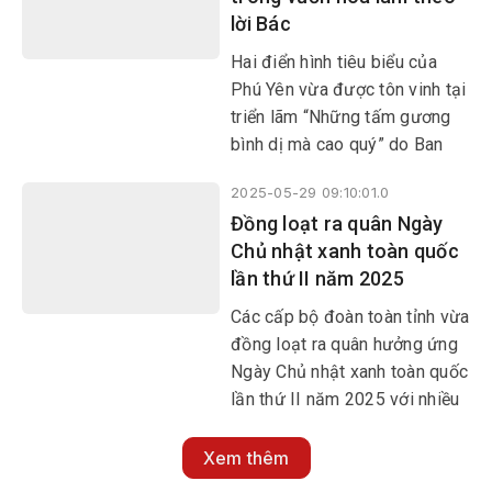
lời Bác
gần 100 đoàn viên, thanh niên.
Hai điển hình tiêu biểu của
Phú Yên vừa được tôn vinh tại
triển lãm “Những tấm gương
bình dị mà cao quý” do Ban
Tuyên giáo và Dân vận Trung
2025-05-29 09:10:01.0
ương, Bộ VHTT&DL phối hợp
Đồng loạt ra quân Ngày
với Bảo tàng Hồ Chí Minh tổ
Chủ nhật xanh toàn quốc
chức nhân kỷ niệm 135 năm
lần thứ II năm 2025
Ngày sinh Chủ tịch Hồ Chí
Minh (19/5/1890-19/5/2025),
Các cấp bộ đoàn toàn tỉnh vừa
hướng tới tổng kết 10 năm
đồng loạt ra quân hưởng ứng
thực hiện Chỉ thị 05 về đẩy
Ngày Chủ nhật xanh toàn quốc
mạnh học tập và làm theo tư
lần thứ II năm 2025 với nhiều
tưởng, đạo đức, phong cách
hoạt động ý nghĩa, thiết thực,
Hồ Chí Minh.
góp phần xây dựng nông thôn
Xem thêm
mới, đô thi văn minh, môi