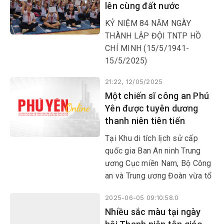
lên cùng đất nước
theo 5 điều Bác Hồ dạy đến
từ 63 tỉnh, thành phố trên cả
KỶ NIỆM 84 NĂM NGÀY
nước.
THÀNH LẬP ĐỘI TNTP HỒ
CHÍ MINH (15/5/1941-
15/5/2025)
21:22, 12/05/2025
Một chiến sĩ công an Phú
Yên được tuyên dương
thanh niên tiên tiến
Tại Khu di tích lịch sử cấp
quốc gia Ban An ninh Trung
ương Cục miền Nam, Bộ Công
an và Trung ương Đoàn vừa tổ
chức tuyên dương Thanh niên
2025-06-05 09:10:58.0
tiên tiến lực lượng CAND giai
Nhiều sắc màu tại ngày
đoạn 2023-2025.