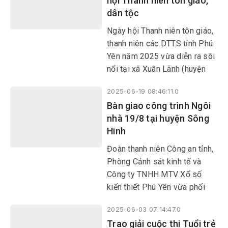
hội Thanh niên tôn giáo,
dân tộc
Ngày hội Thanh niên tôn giáo,
thanh niên các DTTS tỉnh Phú
Yên năm 2025 vừa diễn ra sôi
nổi tại xã Xuân Lãnh (huyện
Đồng Xuân), thu hút hơn 300
2025-06-19 08:46:11.0
đoàn viên, thanh niên tham
Bàn giao công trình Ngôi
gia. Tại ngày hội đã diễn ra
nhà 19/8 tại huyện Sông
nhiều hoạt động ý nghĩa, như:
Hinh
Hội thao thanh niên; diễn tấu
cồng chiêng; tổ chức các trò
Đoàn thanh niên Công an tỉnh,
chơi dân gian, gian hàng trưng
Phòng Cảnh sát kinh tế và
bày các sản phẩm văn hóa
Công ty TNHH MTV Xổ số
đặc trưng của dân tộc; tặng
kiến thiết Phú Yên vừa phối
quà học sinh DTTS; tặng mô
hợp bàn giao công trình Ngôi
hình sinh kế cho thanh niên
2025-06-03 07:14:47.0
nhà 19/8 cho gia đình anh
DTTS…
Trao giải cuộc thi Tuổi trẻ
Ksơr Y Du, chiến sĩ nghĩa vụ