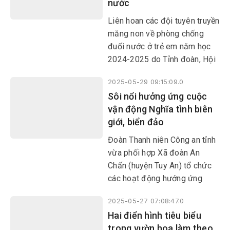
nước
năm 2025.
Liên hoan các đội tuyên truyền
măng non về phòng chống
đuối nước ở trẻ em năm học
2024-2025 do Tỉnh đoàn, Hội
đồng Đội tỉnh, Sở GD&ĐT Phú
2025-05-29 09:15:09.0
Yên tổ chức vừa diễn ra sôi
Sôi nổi hưởng ứng cuộc
nổi.
vận động Nghĩa tình biên
giới, biển đảo
Đoàn Thanh niên Công an tỉnh
vừa phối hợp Xã đoàn An
Chấn (huyện Tuy An) tổ chức
các hoạt động hướng ứng
cuộc vận động Nghĩa tình biên
2025-05-27 07:08:47.0
giới, biển đảo tại khu vực biên
Hai điển hình tiêu biểu
giới biển xã An Chấn, huyện
trong vườn hoa làm theo
Tuy An với sự tham gia của